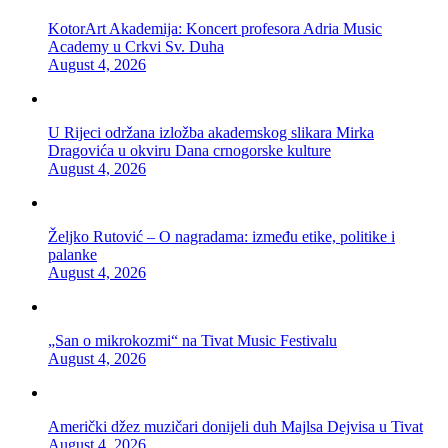
KotorArt Akademija: Koncert profesora Adria Music
Academy u Crkvi Sv. Duha
August 4, 2026
U Rijeci održana izložba akademskog slikara Mirka
Dragovića u okviru Dana crnogorske kulture
August 4, 2026
Željko Rutović – O nagradama: između etike, politike i
palanke
August 4, 2026
„San o mikrokozmi“ na Tivat Music Festivalu
August 4, 2026
Američki džez muzičari donijeli duh Majlsa Dejvisa u Tivat
August 4, 2026