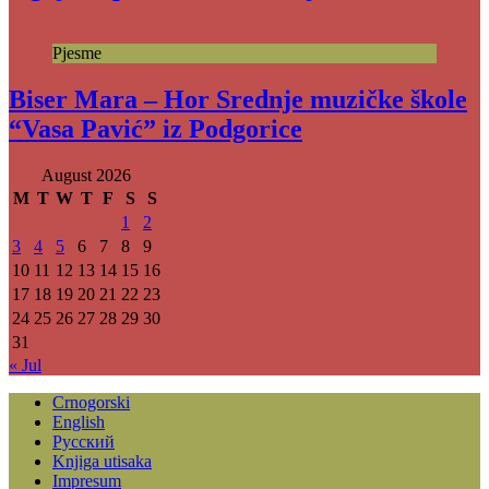
Pjesme
Biser Mara – Hor Srednje muzičke škole
“Vasa Pavić” iz Podgorice
August 2026
M
T
W
T
F
S
S
1
2
3
4
5
6
7
8
9
10
11
12
13
14
15
16
17
18
19
20
21
22
23
24
25
26
27
28
29
30
31
« Jul
Crnogorski
English
Русский
Knjiga utisaka
Impresum