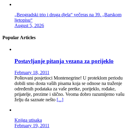
„Beogradski trio i druga djela“ večeras na 39. „Barskom
ljetopisu“
August 5, 2026
Popular Articles
Postavljanje pitanja vezana za porijeklo
February 18, 2011
Poštovani posjetioci Montenegrine! U proteklom periodu
dobili smo dosta vaših pisama koja se odnose na traženje
određenih podataka za vaše pretke, porijeklo, rođake,
prijatelje, prezime i slično. Veoma dobro razumijemo vašu
želju da saznate nešto
[...]
Knjiga utisaka
February 19, 2011