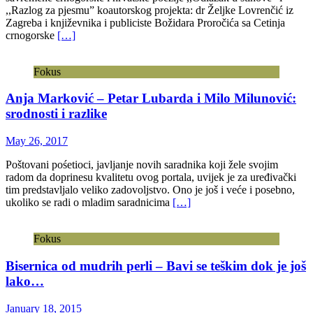
,,Razlog za pjesmu” koautorskog projekta: dr Željke Lovrenčić iz
Zagreba i književnika i publiciste Božidara Proročića sa Cetinja
crnogorske
[…]
Fokus
Anja Marković – Petar Lubarda i Milo Milunović:
srodnosti i razlike
May 26, 2017
Poštovani pośetioci, javljanje novih saradnika koji žele svojim
radom da doprinesu kvalitetu ovog portala, uvijek je za uređivački
tim predstavljalo veliko zadovoljstvo. Ono je još i veće i posebno,
ukoliko se radi o mladim saradnicima
[…]
Fokus
Bisernica od mudrih perli – Bavi se teškim dok je još
lako…
January 18, 2015