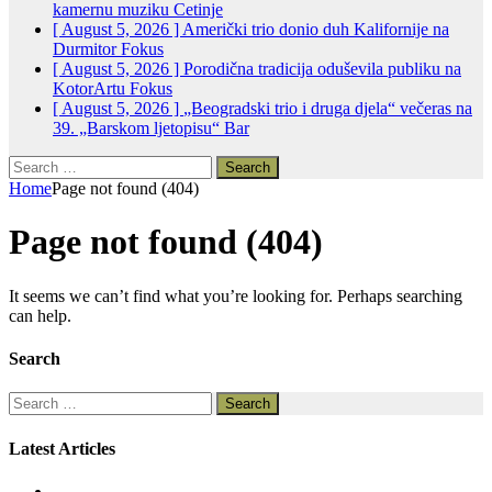
kamernu muziku
Cetinje
[ August 5, 2026 ]
Američki trio donio duh Kalifornije na
Durmitor
Fokus
[ August 5, 2026 ]
Porodična tradicija oduševila publiku na
KotorArtu
Fokus
[ August 5, 2026 ]
„Beogradski trio i druga djela“ večeras na
39. „Barskom ljetopisu“
Bar
Search
for:
Home
Page not found (404)
Page not found (404)
It seems we can’t find what you’re looking for. Perhaps searching
can help.
Search
Search
for:
Latest Articles