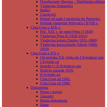
Doseljavanje Slovena – Dukljanska država
Vladavina Nemanjića
Balšići
Crnojevići
Period od pada Crnojevića do Petrovića
Početak vladavine Petrovića i XVIII v.
Crna Gora u XIX v.
Poč. XIX v. do smrti Petra I (1830)
Vladavina Petra II (1830-1851)
Vladavina knjaza Danila (1851-1860)
Vladavina knjaza/kralja Nikole (1860-
1918)
Crna Gora u XX v.
Od početka XX vijeka do I Svjetskog rata
I Svjetski rat
Između I i II Svjetskog rata
Božićni ustanak 1919.
II Svjetski rat
Crna Gora od 1945.
Crna Gora od 1990.
Dokumenta
Pisma i govori
Zakonici
Razna dokumenta
Mape