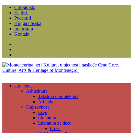
Crnogorski
English
Русский
Knjiga utisaka
Impresum
Kontakt
Facebook
Instagram
YouTube
Umjetnost
Arhitektura
Tekstovi o arhitekturi
Arhitekte
Književnost
Eseji
Literatura
Literatura za đecu
Proza