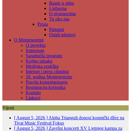
Basne u stihu
Ljubavna
O stvaraocima
Tu oko nas
Proza
Putopisi
Ostali tekstovi
O Montenegrini
O projektu
Impresum
Saradnički program
Knjiga utisaka
Medijska podrška
Internet i press clipping
20. godina Montenegrine
Pravila komentarisanja
Registracija korisnika
Kontakt
Linkovi
Vijesti
[ August 5, 2026 ]
Alpha Trianguli donosi kosmički džez na
Tivat Music Festival
Fokus
[ August 5, 2026 ]
Završni koncerti XV Ljetnjeg kampa za