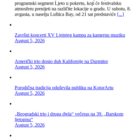
programski segment Ljeto u pokretu, koji će festivalsku
atmosferu prenijeti na različite lokacije u gradu. U subotu, 8.
avgusta, u naselju Luštica Bay, od 21 sat predstaviće
[...]
Završni koncerti XV Ljetnjeg kampa za kamernu muziku
August 5, 2026
Američki trio donio duh Kalifornije na Durmitor
August 5, 2026
Porodična tradicija oduševila publiku na KotorArtu
August 5, 2026
„Beogradski trio i druga djela“ večeras na 39. „Barskom
ljetopisu“
August 5, 2026