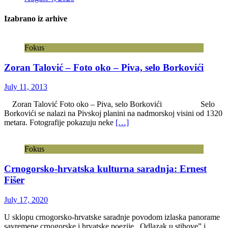
Izabrano iz arhive
Fokus
Zoran Talović – Foto oko – Piva, selo Borkovići
July 11, 2013
Zoran Talović Foto oko – Piva, selo Borkovići Selo
Borkovići se nalazi na Pivskoj planini na nadmorskoj visini od 1320
metara. Fotografije pokazuju neke
[…]
Fokus
Crnogorsko-hrvatska kulturna saradnja: Ernest
Fišer
July 17, 2020
U sklopu crnogorsko-hrvatske saradnje povodom izlaska panorame
savremene crnogorske i hrvatske poezije ,,Odlazak u stihove” i