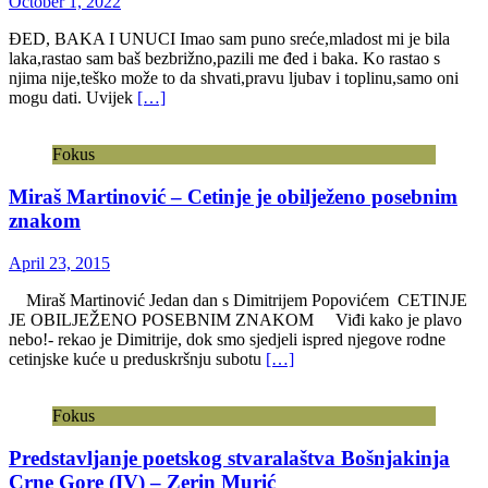
October 1, 2022
ĐED, BAKA I UNUCI Imao sam puno sreće,mladost mi je bila
laka,rastao sam baš bezbrižno,pazili me đed i baka. Ko rastao s
njima nije,teško može to da shvati,pravu ljubav i toplinu,samo oni
mogu dati. Uvijek
[…]
Fokus
Miraš Martinović – Cetinje je obilježeno posebnim
znakom
April 23, 2015
Miraš Martinović Jedan dan s Dimitrijem Popovićem CETINJE
JE OBILJEŽENO POSEBNIM ZNAKOM Viđi kako je plavo
nebo!- rekao je Dimitrije, dok smo sjedjeli ispred njegove rodne
cetinjske kuće u preduskršnju subotu
[…]
Fokus
Predstavljanje poetskog stvaralaštva Bošnjakinja
Crne Gore (IV) – Zerin Murić