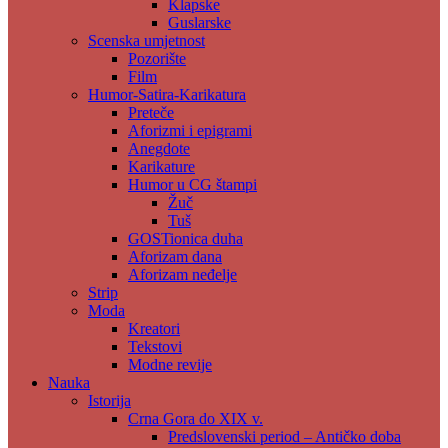
Klapske
Guslarske
Scenska umjetnost
Pozorište
Film
Humor-Satira-Karikatura
Preteče
Aforizmi i epigrami
Anegdote
Karikature
Humor u CG štampi
Žuč
Tuš
GOSTionica duha
Aforizam dana
Aforizam neđelje
Strip
Moda
Kreatori
Tekstovi
Modne revije
Nauka
Istorija
Crna Gora do XIX v.
Predslovenski period – Antičko doba