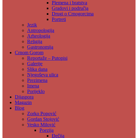
Plemena i bratstva
Gradovi i područja
Drugi o Crnogorcima
Portreti
Jezik
Antropologija
Arheologija
Religija
Gastronomija
Crnom Gorom
Reportaže – Putopisi
Galerije
Slika dana
Njegoševa ulica
Prezimena
Imena
Porijeklo
Dijaspora
Magazin
Blog
Zorko Popović
Gordan Stojović
Vesko Milović
Poezija
Đečija