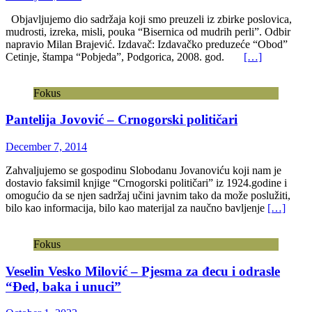
Objavljujemo dio sadržaja koji smo preuzeli iz zbirke poslovica,
mudrosti, izreka, misli, pouka “Bisernica od mudrih perli”. Odbir
napravio Milan Brajević. Izdavač: Izdavačko preduzeće “Obod”
Cetinje, štampa “Pobjeda”, Podgorica, 2008. god.
[…]
Fokus
Pantelija Jovović – Crnogorski političari
December 7, 2014
Zahvaljujemo se gospodinu Slobodanu Jovanoviću koji nam je
dostavio faksimil knjige “Crnogorski političari” iz 1924.godine i
omogućio da se njen sadržaj učini javnim tako da može poslužiti,
bilo kao informacija, bilo kao materijal za naučno bavljenje
[…]
Fokus
Veselin Vesko Milović – Pjesma za đecu i odrasle
“Đed, baka i unuci”