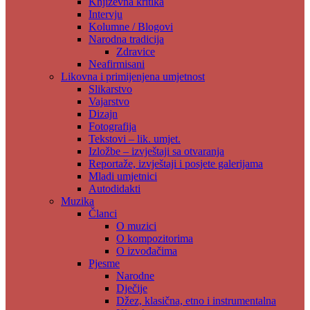
Književna kritika
Intervju
Kolumne / Blogovi
Narodna tradicija
Zdravice
Neafirmisani
Likovna i primijenjena umjetnost
Slikarstvo
Vajarstvo
Dizajn
Fotografija
Tekstovi – lik. umjet.
Izložbe – izvještaji sa otvaranja
Reportaže, izvještaji i posjete galerijama
Mladi umjetnici
Autodidakti
Muzika
Članci
O muzici
O kompozitorima
O izvođačima
Pjesme
Narodne
Dječije
Džez, klasična, etno i instrumentalna