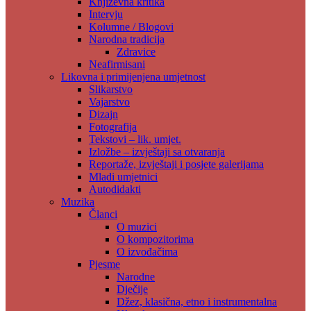
Književna kritika
Intervju
Kolumne / Blogovi
Narodna tradicija
Zdravice
Neafirmisani
Likovna i primijenjena umjetnost
Slikarstvo
Vajarstvo
Dizajn
Fotografija
Tekstovi – lik. umjet.
Izložbe – izvještaji sa otvaranja
Reportaže, izvještaji i posjete galerijama
Mladi umjetnici
Autodidakti
Muzika
Članci
O muzici
O kompozitorima
O izvođačima
Pjesme
Narodne
Dječije
Džez, klasična, etno i instrumentalna