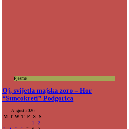
Pjesme
Oj, svijetla majska zoro – Hor
“Suncokreti” Podgorica
August 2026
M
T
W
T
F
S
S
1
2