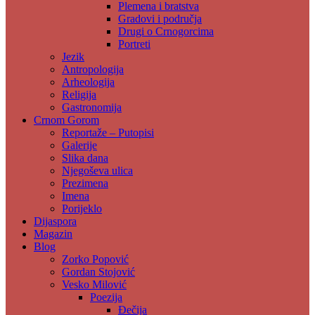
Plemena i bratstva
Gradovi i područja
Drugi o Crnogorcima
Portreti
Jezik
Antropologija
Arheologija
Religija
Gastronomija
Crnom Gorom
Reportaže – Putopisi
Galerije
Slika dana
Njegoševa ulica
Prezimena
Imena
Porijeklo
Dijaspora
Magazin
Blog
Zorko Popović
Gordan Stojović
Vesko Milović
Poezija
Đečija