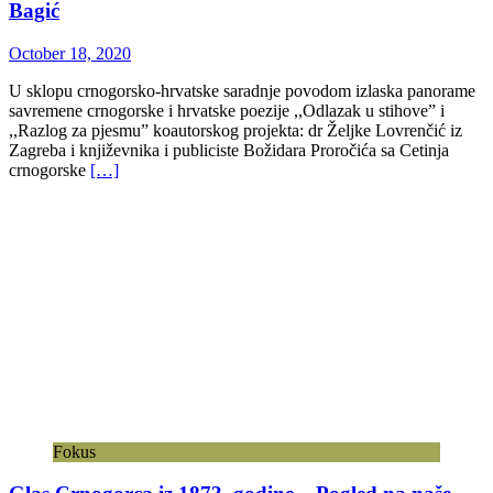
Bagić
October 18, 2020
U sklopu crnogorsko-hrvatske saradnje povodom izlaska panorame
savremene crnogorske i hrvatske poezije ,,Odlazak u stihove” i
,,Razlog za pjesmu” koautorskog projekta: dr Željke Lovrenčić iz
Zagreba i književnika i publiciste Božidara Proročića sa Cetinja
crnogorske
[…]
Fokus