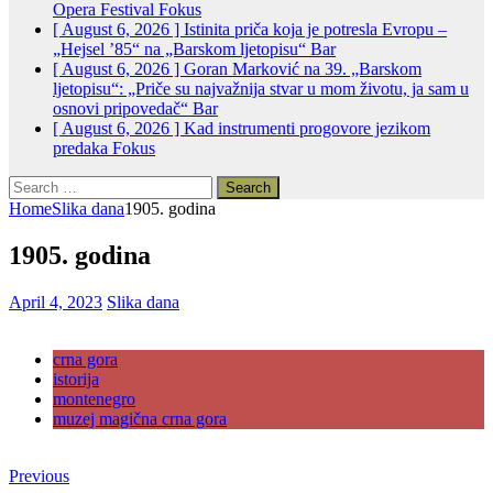
Opera Festival
Fokus
[ August 6, 2026 ]
Istinita priča koja je potresla Evropu –
„Hejsel ’85“ na „Barskom ljetopisu“
Bar
[ August 6, 2026 ]
Goran Marković na 39. „Barskom
ljetopisu“: „Priče su najvažnija stvar u mom životu, ja sam u
osnovi pripovedač“
Bar
[ August 6, 2026 ]
Kad instrumenti progovore jezikom
predaka
Fokus
Search
for:
Home
Slika dana
1905. godina
1905. godina
April 4, 2023
Slika dana
crna gora
istorija
montenegro
muzej magična crna gora
Previous