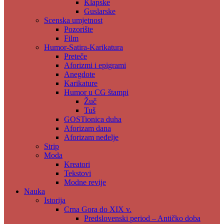
Klapske
Guslarske
Scenska umjetnost
Pozorište
Film
Humor-Satira-Karikatura
Preteče
Aforizmi i epigrami
Anegdote
Karikature
Humor u CG štampi
Žuč
Tuš
GOSTionica duha
Aforizam dana
Aforizam neđelje
Strip
Moda
Kreatori
Tekstovi
Modne revije
Nauka
Istorija
Crna Gora do XIX v.
Predslovenski period – Antičko doba