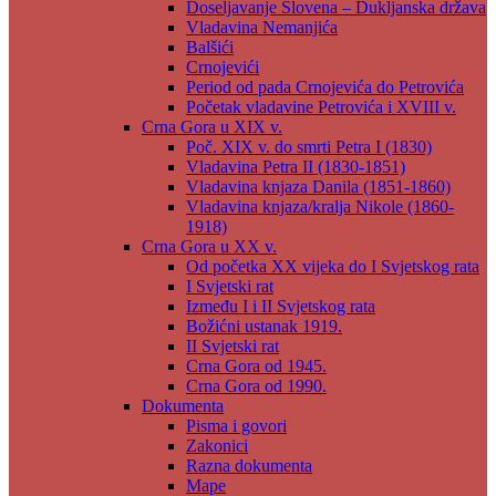
Doseljavanje Slovena – Dukljanska država
Vladavina Nemanjića
Balšići
Crnojevići
Period od pada Crnojevića do Petrovića
Početak vladavine Petrovića i XVIII v.
Crna Gora u XIX v.
Poč. XIX v. do smrti Petra I (1830)
Vladavina Petra II (1830-1851)
Vladavina knjaza Danila (1851-1860)
Vladavina knjaza/kralja Nikole (1860-
1918)
Crna Gora u XX v.
Od početka XX vijeka do I Svjetskog rata
I Svjetski rat
Između I i II Svjetskog rata
Božićni ustanak 1919.
II Svjetski rat
Crna Gora od 1945.
Crna Gora od 1990.
Dokumenta
Pisma i govori
Zakonici
Razna dokumenta
Mape