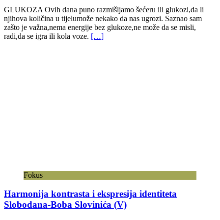
GLUKOZA Ovih dana puno razmišljamo šećeru ili glukozi,da li
njihova količina u tijelumože nekako da nas ugrozi. Saznao sam
zašto je važna,nema energije bez glukoze,ne može da se misli,
radi,da se igra ili kola voze.
[…]
Fokus
Harmonija kontrasta i ekspresija identiteta
Slobodana-Boba Slovinića
(V)