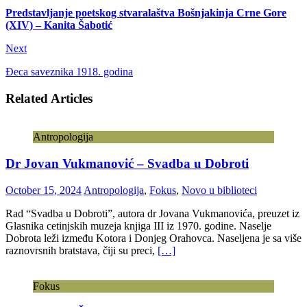
Predstavljanje poetskog stvaralaštva Bošnjakinja Crne Gore
(XIV) – Kanita Šabotić
Next
Đeca saveznika 1918. godina
Related Articles
Antropologija
Dr Jovan Vukmanović – Svadba u Dobroti
October 15, 2024
Antropologija
,
Fokus
,
Novo u biblioteci
Rad “Svadba u Dobroti”, autora dr Jovana Vukmanovića, preuzet iz
Glasnika cetinjskih muzeja knjiga III iz 1970. godine. Naselje
Dobrota leži između Kotora i Donjeg Orahovca. Naseljena je sa više
raznovrsnih bratstava, čiji su preci,
[…]
Fokus