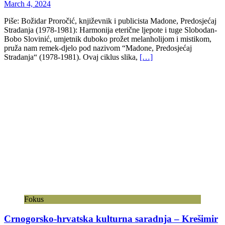
March 4, 2024
Piše: Božidar Proročić, književnik i publicista Madone, Predosjećaj
Stradanja (1978-1981): Harmonija eterične ljepote i tuge Slobodan-
Bobo Slovinić, umjetnik duboko prožet melanholijom i mistikom,
pruža nam remek-djelo pod nazivom “Madone, Predosjećaj
Stradanja“ (1978-1981). Ovaj ciklus slika,
[…]
Fokus
Crnogorsko-hrvatska kulturna saradnja – Krešimir