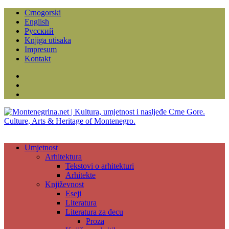
Crnogorski
English
Русский
Knjiga utisaka
Impresum
Kontakt
Facebook
Instagram
YouTube
Umjetnost
Arhitektura
Tekstovi o arhitekturi
Arhitekte
Književnost
Eseji
Literatura
Literatura za đecu
Proza