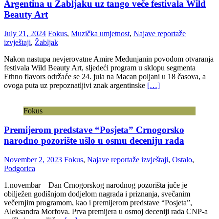
Argentina u Žabljaku uz tango veče festivala Wild
Beauty Art
July 21, 2024
Fokus
,
Muzička umjetnost
,
Najave reportaže
izvještaji
,
Žabljak
Nakon nastupa nevjerovatne Amire Medunjanin povodom otvaranja
festivala Wild Beauty Art, sljedeći program u sklopu segmenta
Ethno flavors održaće se 24. jula na Macan poljani u 18 časova, a
ovoga puta uz prepoznatljivi znak argentinske
[…]
Fokus
Premijerom predstave “Posjeta” Crnogorsko
narodno pozorište ušlo u osmu deceniju rada
November 2, 2023
Fokus
,
Najave reportaže izvještaji
,
Ostalo
,
Podgorica
1.novembar – Dan Crnogorskog narodnog pozorišta juče je
obilježen godišnjom dodjelom nagrada i priznanja, svečanim
večernjim programom, kao i premijerom predstave “Posjeta”,
Aleksandra Morfova. Prva premijera u osmoj deceniji rada CNP-a