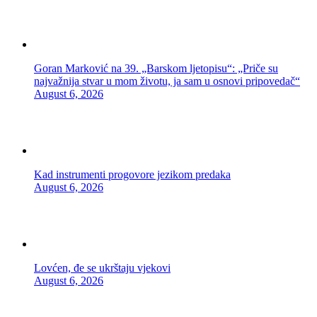
Goran Marković na 39. „Barskom ljetopisu“: „Priče su
najvažnija stvar u mom životu, ja sam u osnovi pripovedač“
August 6, 2026
Kad instrumenti progovore jezikom predaka
August 6, 2026
Lovćen, đe se ukrštaju vjekovi
August 6, 2026