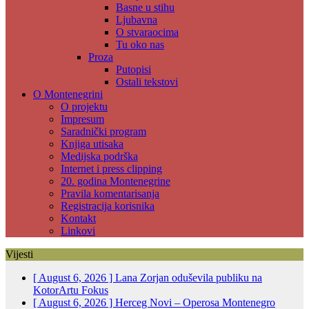
Basne u stihu
Ljubavna
O stvaraocima
Tu oko nas
Proza
Putopisi
Ostali tekstovi
O Montenegrini
O projektu
Impresum
Saradnički program
Knjiga utisaka
Medijska podrška
Internet i press clipping
20. godina Montenegrine
Pravila komentarisanja
Registracija korisnika
Kontakt
Linkovi
Vijesti
[ August 6, 2026 ]
Lana Zorjan oduševila publiku na
KotorArtu
Fokus
[ August 6, 2026 ]
Herceg Novi – Operosa Montenegro