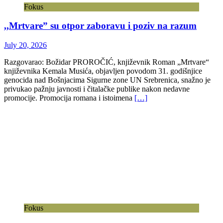
Fokus
,,Mrtvare” su otpor zaboravu i poziv na razum
July 20, 2026
Razgovarao: Božidar PROROČIĆ, književnik Roman „Mrtvare“
književnika Kemala Musića, objavljen povodom 31. godišnjice
genocida nad Bošnjacima Sigurne zone UN Srebrenica, snažno je
privukao pažnju javnosti i čitalačke publike nakon nedavne
promocije. Promocija romana i istoimena
[…]
Fokus