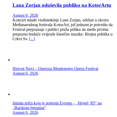
Lana Zorjan oduševila publiku na KotorArtu
August 6, 2026
Koncert mlade violinistkinje Lane Zorjan, održan u okviru
Međunarodnog festivala KotorArt, još jednom je potvrdio da
Festival prepoznaje i publici pruža priliku da među prvima
prepozna buduće zvijezde klasične muzike. Brojna publika u
Crkvi Sv.
[...]
Herceg Novi – Operosa Montenegro Opera Festival
August 6, 2026
Istinita priča koja je potresla Evropu – „Hejsel ’85“ na
„Barskom ljetopisu“
August 6, 2026