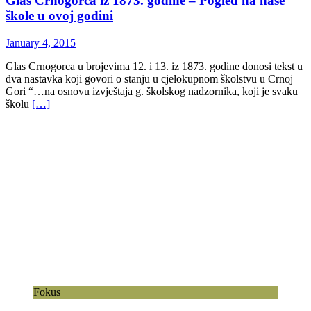
Glas Crnogorca iz 1873. godine – Pogled na naše
škole u ovoj godini
January 4, 2015
Glas Crnogorca u brojevima 12. i 13. iz 1873. godine donosi tekst u
dva nastavka koji govori o stanju u cjelokupnom školstvu u Crnoj
Gori “…na osnovu izvještaja g. školskog nadzornika, koji je svaku
školu
[…]
Fokus