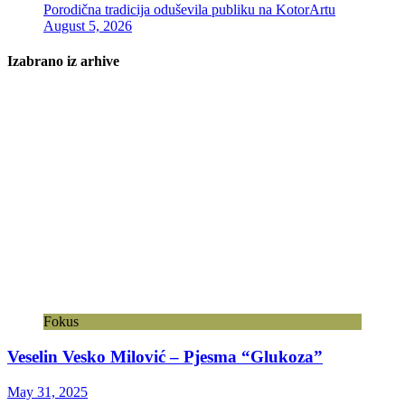
Porodična tradicija oduševila publiku na KotorArtu
August 5, 2026
Izabrano iz arhive
Fokus
Veselin Vesko Milović – Pjesma “Glukoza”
May 31, 2025