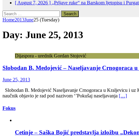
[ August 7, 2026 ]
„Prljave ruke“ na Barskom ljetopisu i Purga
Search
for:
Home
2013
June
25 (Tuesday)
Day:
June 25, 2013
Dijaspora - urednik Gordan Stojović
Slobodan B. Medojević – Naseljavanje Crnogoraca u K
June 25, 2013
Slobodan B. Medojević Naseljavanje Crnogoraca u Kraljevicu i uz Ka
naučnik objavio je rad pod nazivom ‘’Pokušaj naseljavanja
[…]
Fokus
Cetinje – Saška Bojić predstavlja izložbu „Dekon