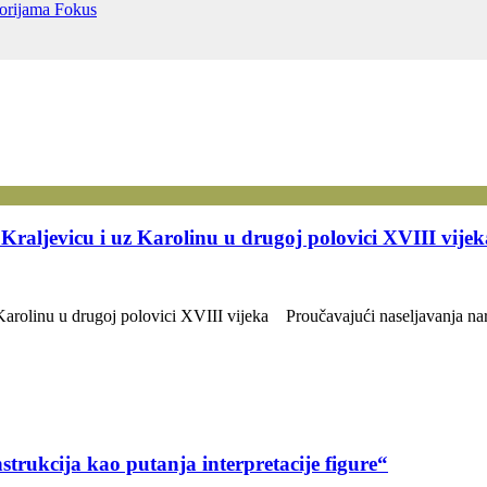
torijama
Fokus
raljevicu i uz Karolinu u drugoj polovici XVIII vijek
rolinu u drugoj polovici XVIII vijeka Proučavajući naseljavanja naro
strukcija kao putanja interpretacije figure“