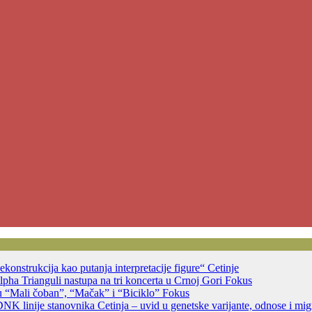
ekonstrukcija kao putanja interpretacije figure“
Cetinje
ha Trianguli nastupa na tri koncerta u Crnoj Gori
Fokus
u “Mali čoban”, “Mačak” i “Biciklo”
Fokus
DNK linije stanovnika Cetinja – uvid u genetske varijante, odnose i migr