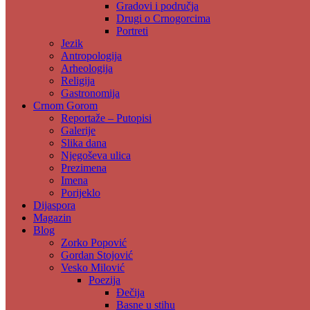
Gradovi i područja
Drugi o Crnogorcima
Portreti
Jezik
Antropologija
Arheologija
Religija
Gastronomija
Crnom Gorom
Reportaže – Putopisi
Galerije
Slika dana
Njegoševa ulica
Prezimena
Imena
Porijeklo
Dijaspora
Magazin
Blog
Zorko Popović
Gordan Stojović
Vesko Milović
Poezija
Đečija
Basne u stihu