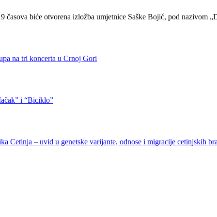
 19 časova biće otvorena izložba umjetnice Saške Bojić, pod nazivom „D
pa na tri koncerta u Crnoj Gori
ačak” i “Biciklo”
a Cetinja – uvid u genetske varijante, odnose i migracije cetinjskih br