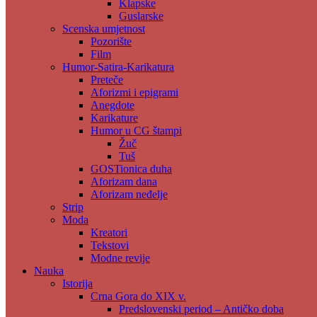
Klapske
Guslarske
Scenska umjetnost
Pozorište
Film
Humor-Satira-Karikatura
Preteče
Aforizmi i epigrami
Anegdote
Karikature
Humor u CG štampi
Žuč
Tuš
GOSTionica duha
Aforizam dana
Aforizam neđelje
Strip
Moda
Kreatori
Tekstovi
Modne revije
Nauka
Istorija
Crna Gora do XIX v.
Predslovenski period – Antičko doba