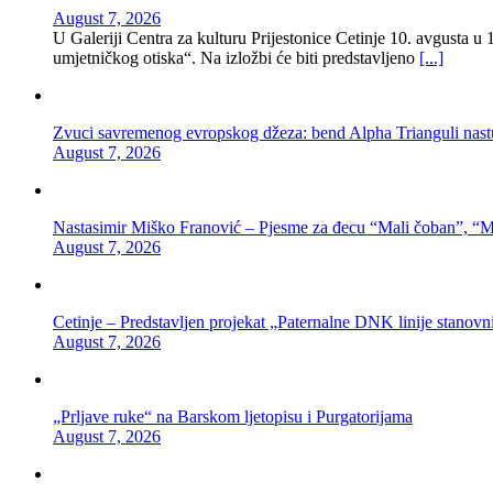
August 7, 2026
U Galeriji Centra za kulturu Prijestonice Cetinje 10. avgusta u
umjetničkog otiska“. Na izložbi će biti predstavljeno
[...]
Zvuci savremenog evropskog džeza: bend Alpha Trianguli nastu
August 7, 2026
Nastasimir Miško Franović – Pjesme za đecu “Mali čoban”, “M
August 7, 2026
Cetinje – Predstavljen projekat „Paternalne DNK linije stanovnik
August 7, 2026
„Prljave ruke“ na Barskom ljetopisu i Purgatorijama
August 7, 2026