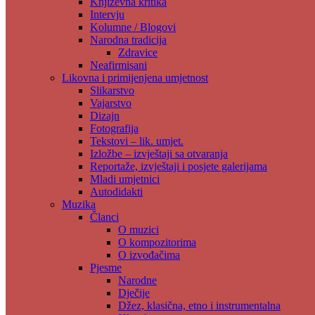
Književna kritika
Intervju
Kolumne / Blogovi
Narodna tradicija
Zdravice
Neafirmisani
Likovna i primijenjena umjetnost
Slikarstvo
Vajarstvo
Dizajn
Fotografija
Tekstovi – lik. umjet.
Izložbe – izvještaji sa otvaranja
Reportaže, izvještaji i posjete galerijama
Mladi umjetnici
Autodidakti
Muzika
Članci
O muzici
O kompozitorima
O izvođačima
Pjesme
Narodne
Dječije
Džez, klasična, etno i instrumentalna