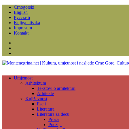
Crnogorski
English
Русский
Knjiga utisaka
Impresum
Kontakt
Facebook
Instagram
YouTube
Umjetnost
Arhitektura
Tekstovi o arhitekturi
Arhitekte
Književnost
Eseji
Literatura
Literatura za đecu
Proza
Poezija