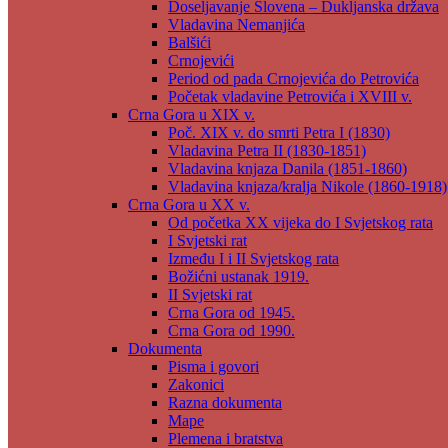
Doseljavanje Slovena – Dukljanska država
Vladavina Nemanjića
Balšići
Crnojevići
Period od pada Crnojevića do Petrovića
Početak vladavine Petrovića i XVIII v.
Crna Gora u XIX v.
Poč. XIX v. do smrti Petra I (1830)
Vladavina Petra II (1830-1851)
Vladavina knjaza Danila (1851-1860)
Vladavina knjaza/kralja Nikole (1860-1918)
Crna Gora u XX v.
Od početka XX vijeka do I Svjetskog rata
I Svjetski rat
Između I i II Svjetskog rata
Božićni ustanak 1919.
II Svjetski rat
Crna Gora od 1945.
Crna Gora od 1990.
Dokumenta
Pisma i govori
Zakonici
Razna dokumenta
Mape
Plemena i bratstva