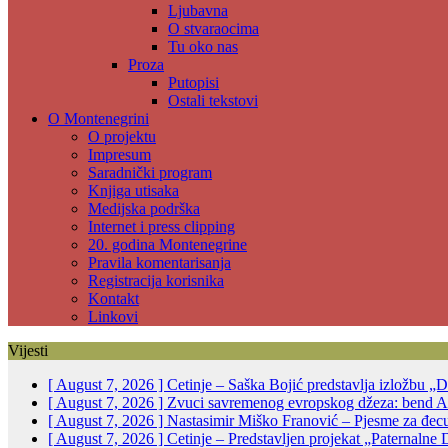
Ljubavna
O stvaraocima
Tu oko nas
Proza
Putopisi
Ostali tekstovi
O Montenegrini
O projektu
Impresum
Saradnički program
Knjiga utisaka
Medijska podrška
Internet i press clipping
20. godina Montenegrine
Pravila komentarisanja
Registracija korisnika
Kontakt
Linkovi
Vijesti
[ August 7, 2026 ]
Cetinje – Saška Bojić predstavlja izložbu „D
[ August 7, 2026 ]
Zvuci savremenog evropskog džeza: bend Alp
[ August 7, 2026 ]
Nastasimir Miško Franović – Pjesme za đec
[ August 7, 2026 ]
Cetinje – Predstavljen projekat „Paternalne 