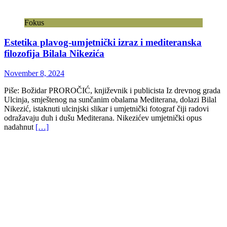
Fokus
Estetika plavog-umjetnički izraz i mediteranska
filozofija Bilala Nikezića
November 8, 2024
Piše: Božidar PROROČIĆ, književnik i publicista Iz drevnog grada
Ulcinja, smještenog na sunčanim obalama Mediterana, dolazi Bilal
Nikezić, istaknuti ulcinjski slikar i umjetnički fotograf čiji radovi
odražavaju duh i dušu Mediterana. Nikezićev umjetnički opus
nadahnut
[…]