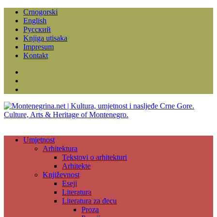
Crnogorski
English
Русский
Knjiga utisaka
Impresum
Kontakt
Facebook
Instagram
YouTube
Umjetnost
Arhitektura
Tekstovi o arhitekturi
Arhitekte
Književnost
Eseji
Literatura
Literatura za đecu
Proza