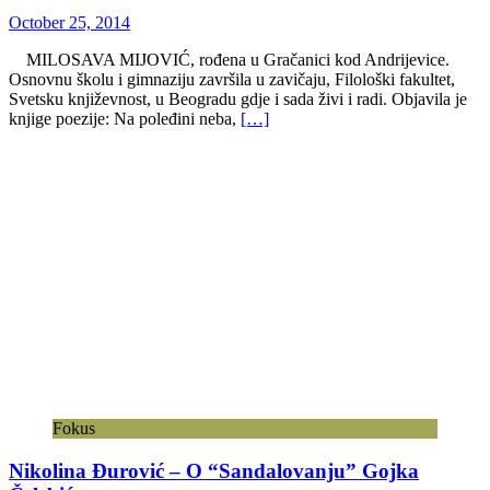
October 25, 2014
MILOSAVA MIJOVIĆ, rođena u Gračanici kod Andrijevice.
Osnovnu školu i gimnaziju završila u zavičaju, Filološki fakultet,
Svetsku književnost, u Beogradu gdje i sada živi i radi. Objavila je
knjige poezije: Na poleđini neba,
[…]
Fokus
Nikolina Đurović – O “Sandalovanju” Gojka