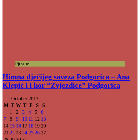
Pjesme
Himna dječijeg saveza Podgorica – Ana
Klepić i i hor “Zvjezdice” Podgorica
October 2013
M
T
W
T
F
S
S
1
2
3
4
5
6
7
8
9
10
11
12
13
14
15
16
17
18
19
20
21
22
23
24
25
26
27
28
29
30
31