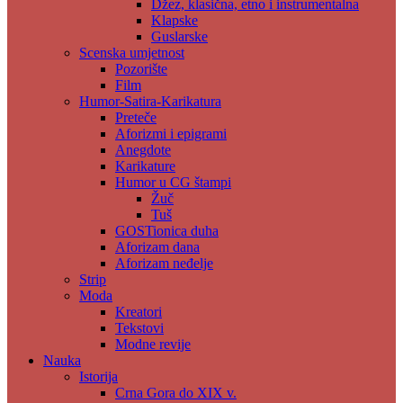
Džez, klasična, etno i instrumentalna
Klapske
Guslarske
Scenska umjetnost
Pozorište
Film
Humor-Satira-Karikatura
Preteče
Aforizmi i epigrami
Anegdote
Karikature
Humor u CG štampi
Žuč
Tuš
GOSTionica duha
Aforizam dana
Aforizam neđelje
Strip
Moda
Kreatori
Tekstovi
Modne revije
Nauka
Istorija
Crna Gora do XIX v.