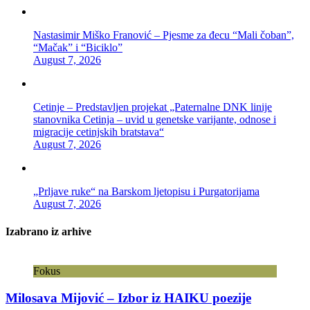
Nastasimir Miško Franović – Pjesme za đecu “Mali čoban”,
“Mačak” i “Biciklo”
August 7, 2026
Cetinje – Predstavljen projekat „Paternalne DNK linije
stanovnika Cetinja – uvid u genetske varijante, odnose i
migracije cetinjskih bratstava“
August 7, 2026
„Prljave ruke“ na Barskom ljetopisu i Purgatorijama
August 7, 2026
Izabrano iz arhive
Fokus
Milosava Mijović – Izbor iz HAIKU poezije