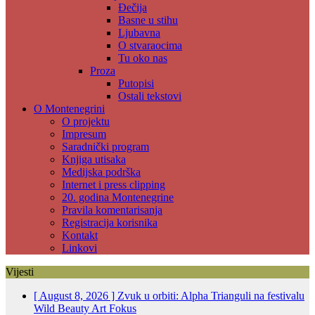
Đečija
Basne u stihu
Ljubavna
O stvaraocima
Tu oko nas
Proza
Putopisi
Ostali tekstovi
O Montenegrini
O projektu
Impresum
Saradnički program
Knjiga utisaka
Medijska podrška
Internet i press clipping
20. godina Montenegrine
Pravila komentarisanja
Registracija korisnika
Kontakt
Linkovi
Vijesti
[ August 8, 2026 ]
Zvuk u orbiti: Alpha Trianguli na festivalu
Wild Beauty Art
Fokus