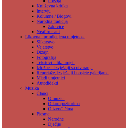
Poezija
Književna kritika
Intervju
Kolumne / Blogovi
Narodna tradicija
Zdravice
Neafirmisani
Likovna i primijenjena umjetnost
Slikarstvo
Vajarstvo
Dizajn
Fotografija
Tekstovi – lik. umjet.
Izložbe – izvještaji sa otvaranja
Reportaže, izvještaji i posjete galerijama
Mladi umjetnici
Autodidakti
Muzika
Članci
O muzici
O kompozitorima
O izvođačima
Pjesme
Narodne
Dječije