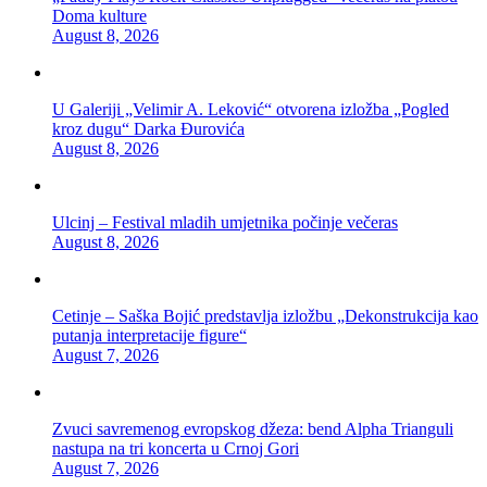
Doma kulture
August 8, 2026
U Galeriji „Velimir A. Leković“ otvorena izložba „Pogled
kroz dugu“ Darka Đurovića
August 8, 2026
Ulcinj – Festival mladih umjetnika počinje večeras
August 8, 2026
Cetinje – Saška Bojić predstavlja izložbu „Dekonstrukcija kao
putanja interpretacije figure“
August 7, 2026
Zvuci savremenog evropskog džeza: bend Alpha Trianguli
nastupa na tri koncerta u Crnoj Gori
August 7, 2026