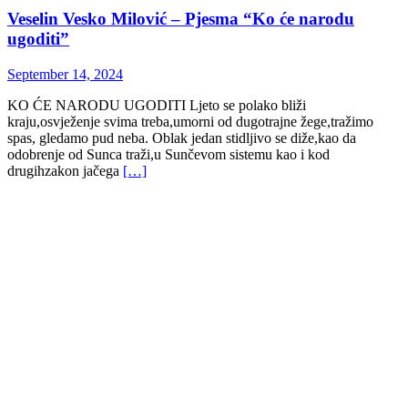
Veselin Vesko Milović – Pjesma “Ko će narodu
ugoditi”
September 14, 2024
KO ĆE NARODU UGODITI Ljeto se polako bliži
kraju,osvježenje svima treba,umorni od dugotrajne žege,tražimo
spas, gledamo pud neba. Oblak jedan stidljivo se diže,kao da
odobrenje od Sunca traži,u Sunčevom sistemu kao i kod
drugihzakon jačega
[…]