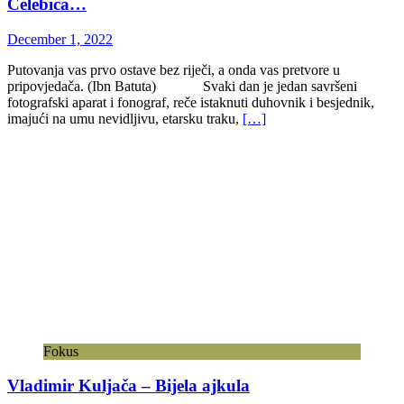
Čelebića…
December 1, 2022
Putovanja vas prvo ostave bez riječi, a onda vas pretvore u
pripovjedača. (Ibn Batuta) Svaki dan je jedan savršeni
fotografski aparat i fonograf, reče istaknuti duhovnik i besjednik,
imajući na umu nevidljivu, etarsku traku,
[…]
Fokus
Vladimir Kuljača – Bijela ajkula