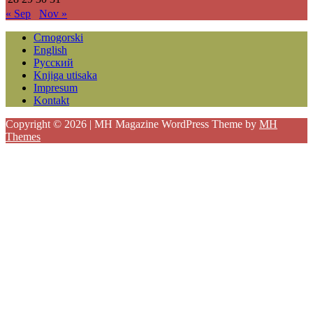
« Sep
Nov »
Crnogorski
English
Русский
Knjiga utisaka
Impresum
Kontakt
Copyright © 2026 | MH Magazine WordPress Theme by
MH
Themes