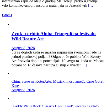
interesantan zapis od ideje o gradnji Mauzoleja, preko izgradnje i
vrlo komplikovanog transporta materijala na Jezerski vrh
[…]
Fokus
Zvuk u orbiti: Alpha Trianguli na festivalu
Wild Beauty Art
August 8, 2026
Šta se dogodi kada se muzika inspirisana svemirom nađe na
jednoj planinskoj poljani? Odgovor će publika Wild Beauty
Art festivala dobiti u poneđeljak, 10. avgusta, kada na Macan
poljani od 18 časova nastupa austrijski kvartet
[...]
China Stage na KotorArtu: Muzički most između Crne Gore i
Kine
August 8, 2026
„Faddy Plays Rock Classics Unplugged” večeras na platou