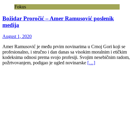
Fokus
Božidar Proročić – Amer Ramusović poslenik
medija
August 1, 2020
Amer Ramusović je među prvim novinarima u Crnoj Gori koji se
profesionalno, i stručno i dan danas sa visokim moralnim i etičkim
kodeksima odnosi prema svojo profesiji. Svojim nesebičnim radom,
požrtvovanjem, podigao je ugled novinarske
[…]