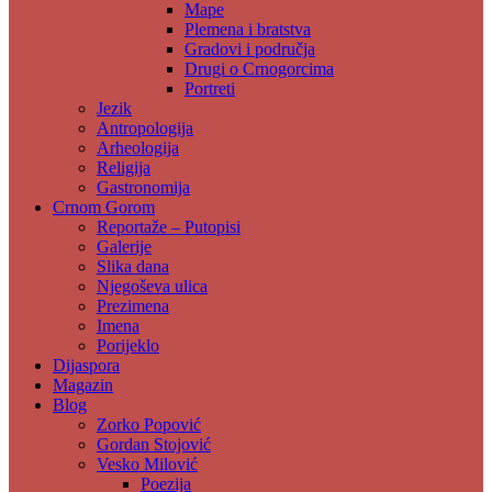
Mape
Plemena i bratstva
Gradovi i područja
Drugi o Crnogorcima
Portreti
Jezik
Antropologija
Arheologija
Religija
Gastronomija
Crnom Gorom
Reportaže – Putopisi
Galerije
Slika dana
Njegoševa ulica
Prezimena
Imena
Porijeklo
Dijaspora
Magazin
Blog
Zorko Popović
Gordan Stojović
Vesko Milović
Poezija