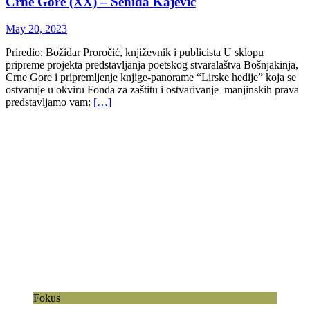
Crne Gore (XX)
–
Šenida Kajević
May 20, 2023
Priredio: Božidar Proročić, književnik i publicista U sklopu
pripreme projekta predstavljanja poetskog stvaralaštva Bošnjakinja,
Crne Gore i pripremljenje knjige-panorame “Lirske hedije” koja se
ostvaruje u okviru Fonda za zaštitu i ostvarivanje manjinskih prava
predstavljamo vam:
[…]
Fokus