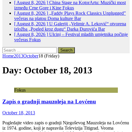
[ August 8, 2026 ]
China Stage na KotorArtu: Muzički most
između Crne Gore i Kine
Fokus
[ August 8, 2026 ]
„Faddy Plays Rock Classics Unplugged”
večeras na platou Doma kulture
Bar
[ August 8, 2026 ]
U Galeriji „Velimir A. Leković“ otvorena
izložba „Pogled kroz dugu“ Darka Đurovića
Bar
[ August 8, 2026 ]
Ulcinj – Festival mladih umjetnika počinje
večeras
Fokus
Search
for:
Home
2013
October
18 (Friday)
Day:
October 18, 2013
Fokus
Zapis o gradnji mauzoleja na Lovćenu
October 18, 2013
Pogledajte video zapis o gradnji Njegoševog Mauzoleja na Lovćenu
iz 1974. godine, koji je napravila Televizija Titigrad. Veoma