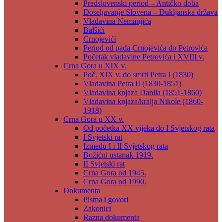
Predslovenski period – Antičko doba
Doseljavanje Slovena – Dukljanska država
Vladavina Nemanjića
Balšići
Crnojevići
Period od pada Crnojevića do Petrovića
Početak vladavine Petrovića i XVIII v.
Crna Gora u XIX v.
Poč. XIX v. do smrti Petra I (1830)
Vladavina Petra II (1830-1851)
Vladavina knjaza Danila (1851-1860)
Vladavina knjaza/kralja Nikole (1860-
1918)
Crna Gora u XX v.
Od početka XX vijeka do I Svjetskog rata
I Svjetski rat
Između I i II Svjetskog rata
Božićni ustanak 1919.
II Svjetski rat
Crna Gora od 1945.
Crna Gora od 1990.
Dokumenta
Pisma i govori
Zakonici
Razna dokumenta