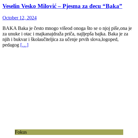
Veselin Vesko Milović – Pjesma za đecu “Baka”
October 12, 2024
BAKA Baka je često mnogo višeod onoga što se o njoj piše,ona je
za unuke i otac i majkanajdraža priča, najljepša bajka. Baka je za
njih i bukvar i školaučiteljica za učenje prvih slova,logoped,
pedagog
[…]
Fokus