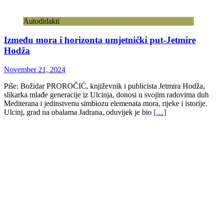
Autodidakti
Između mora i horizonta umjetnički put-Jetmire
Hodža
November 21, 2024
Piše: Božidar PROROČIĆ, književnik i publicista Jetmira Hodža,
slikarka mlađe generacije iz Ulcinja, donosi u svojim radovima duh
Mediterana i jedinstvenu simbiozu elemenata mora, rijeke i istorije.
Ulcinj, grad na obalama Jadrana, oduvijek je bio
[…]