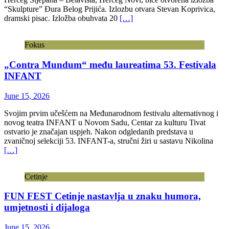
“Skulpture” Đura Belog Prijića. Izlozbu otvara Stevan Koprivica,
dramski pisac. Izložba obuhvata 20
[…]
Fokus
„Contra Mundum“ među laureatima 53. Festivala
INFANT
June 15, 2026
Svojim prvim učešćem na Međunarodnom festivalu alternativnog i
novog teatra INFANT u Novom Sadu, Centar za kulturu Tivat
ostvario je značajan uspjeh. Nakon odgledanih predstava u
zvaničnoj selekciji 53. INFANT-a, stručni žiri u sastavu Nikolina
[…]
Cetinje
FUN FEST Cetinje nastavlja u znaku humora,
umjetnosti i dijaloga
June 15, 2026