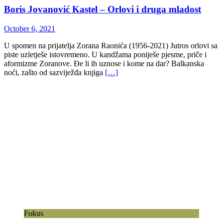
Boris Jovanović Kastel – Orlovi i druga mladost
October 6, 2021
U spomen na prijatelja Zorana Raonića (1956-2021) Jutros orlovi sa
piste uzletješe istovremeno. U kandžama poniješe pjesme, priče i
aformizme Zoranove. Đe li ih uznose i kome na dar? Balkanska
noći, zašto od sazviježđa knjiga
[…]
Fokus