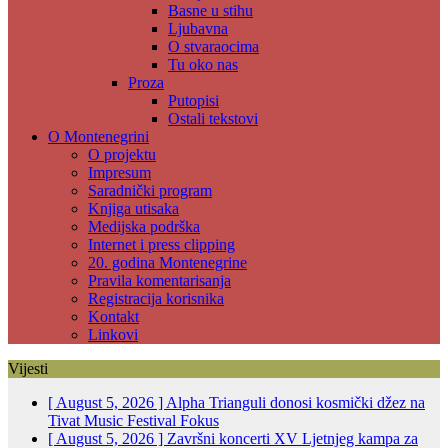
Basne u stihu
Ljubavna
O stvaraocima
Tu oko nas
Proza
Putopisi
Ostali tekstovi
O Montenegrini
O projektu
Impresum
Saradnički program
Knjiga utisaka
Medijska podrška
Internet i press clipping
20. godina Montenegrine
Pravila komentarisanja
Registracija korisnika
Kontakt
Linkovi
Vijesti
[ August 5, 2026 ]
Alpha Trianguli donosi kosmički džez na
Tivat Music Festival
Fokus
[ August 5, 2026 ]
Završni koncerti XV Ljetnjeg kampa za