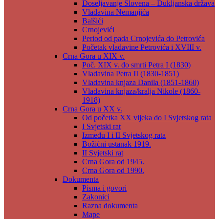
Doseljavanje Slovena – Dukljanska država
Vladavina Nemanjića
Balšići
Crnojevići
Period od pada Crnojevića do Petrovića
Početak vladavine Petrovića i XVIII v.
Crna Gora u XIX v.
Poč. XIX v. do smrti Petra I (1830)
Vladavina Petra II (1830-1851)
Vladavina knjaza Danila (1851-1860)
Vladavina knjaza/kralja Nikole (1860-
1918)
Crna Gora u XX v.
Od početka XX vijeka do I Svjetskog rata
I Svjetski rat
Između I i II Svjetskog rata
Božićni ustanak 1919.
II Svjetski rat
Crna Gora od 1945.
Crna Gora od 1990.
Dokumenta
Pisma i govori
Zakonici
Razna dokumenta
Mape