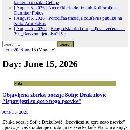
kamernu muziku
Cetinje
[ August 5, 2026 ]
Američki trio donio duh Kalifornije na
Durmitor
Fokus
[ August 5, 2026 ]
Porodična tradicija oduševila publiku na
KotorArtu
Fokus
[ August 5, 2026 ]
„Beogradski trio i druga djela“ večeras na
39. „Barskom ljetopisu“
Bar
Search
for:
Home
2026
June
15 (Monday)
Day:
June 15, 2026
Fokus
Objavljena zbirka poezije Sofije Drakulović
“Ispovijesti su gore nego psovke”
June 15, 2026
Zbirka poezije Sofije Drakulović „Ispovijesti su gore nego psovke”
upravo je izašla iz štampe u izdanju izdavačke kuće Platforma knjiga