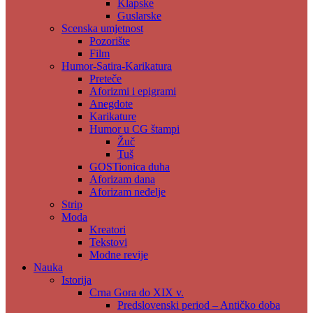
Klapske
Guslarske
Scenska umjetnost
Pozorište
Film
Humor-Satira-Karikatura
Preteče
Aforizmi i epigrami
Anegdote
Karikature
Humor u CG štampi
Žuč
Tuš
GOSTionica duha
Aforizam dana
Aforizam neđelje
Strip
Moda
Kreatori
Tekstovi
Modne revije
Nauka
Istorija
Crna Gora do XIX v.
Predslovenski period – Antičko doba