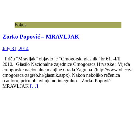
Fokus
Zorko Popović – MRAVLJAK
July 31, 2014
Priču “Mravljak” objavio je “Crnogorski glasnik” br 61. -I/II
2010.- Glasilo Nacionalne zajednice Crnogoraca Hrvatske i Vijeća
crnogorske nacionalne manjine Grada Zagreba. (http://www.vijece-
crnogoraca-zagreb.hr/glasnik.aspx). Nakon nekoliko rečenica
o autoru, priču objavljujemo integralno. Zorko Popović
MRAVLJAK
[…]