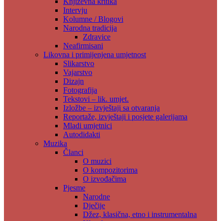
Književna kritika
Intervju
Kolumne / Blogovi
Narodna tradicija
Zdravice
Neafirmisani
Likovna i primijenjena umjetnost
Slikarstvo
Vajarstvo
Dizajn
Fotografija
Tekstovi – lik. umjet.
Izložbe – izvještaji sa otvaranja
Reportaže, izvještaji i posjete galerijama
Mladi umjetnici
Autodidakti
Muzika
Članci
O muzici
O kompozitorima
O izvođačima
Pjesme
Narodne
Dječije
Džez, klasična, etno i instrumentalna