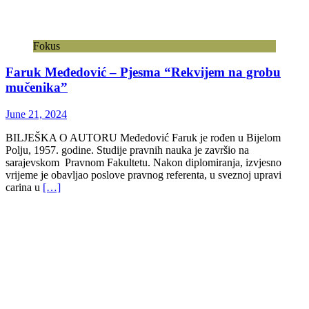
Fokus
Faruk Međedović – Pjesma “Rekvijem na grobu
mučenika”
June 21, 2024
BILJEŠKA O AUTORU Međedović Faruk je rođen u Bijelom
Polju, 1957. godine. Studije pravnih nauka je završio na
sarajevskom Pravnom Fakultetu. Nakon diplomiranja, izvjesno
vrijeme je obavljao poslove pravnog referenta, u sveznoj upravi
carina u
[…]