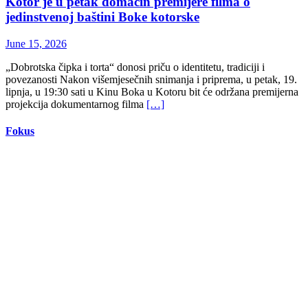
Kotor je u petak domaćin premijere filma o
jedinstvenoj baštini Boke kotorske
June 15, 2026
„Dobrotska čipka i torta“ donosi priču o identitetu, tradiciji i
povezanosti Nakon višemjesečnih snimanja i priprema, u petak, 19.
lipnja, u 19:30 sati u Kinu Boka u Kotoru bit će održana premijerna
projekcija dokumentarnog filma
[…]
Fokus