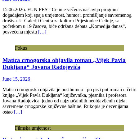
15.06.2026. FUN FEST Cetinje večeras nastavlja program
događajem koji spaja umjetnost, humor i promišljanje savremenog
društva. U Galeriji Centra za kulturu Prijestonice Cetinje, sa
početkom u 19 časova, biće održana debata „Komedija danas“,
posvećena mjestu
[…]
Fokus
Matica crnogorska objavila roman „Vijek Pavla
Dukljana“ Jovana Radojevića
June 15, 2026
Matica crnogorska objavila je posthumno i po prvi put roman u četiri
knjige „Vijek Pavla Dukljana“ književnika, pjesnika i profesora
Jovana Radojevića, jedno od najznačajnijih neobjavljenih djela
savremene crnogorske književne baštine. Rukopis je decenijama
ostao
[…]
Filmska umjetnost