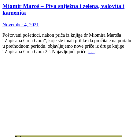
Miomir Maroš – Piva sniježna i zelena, valovita i
kamenita
November 4, 2021
Poštovani pośetioci, nakon priča iz knjige dr Miomira Maroša
“Zapisana Crna Gora”, koje ste imali prilike da pročitate na portalu
u prethodnom periodu, objavljujemo nove priče iz druge knjige
“Zapisana Crna Gora 2”. Najavljujući priče
[…]