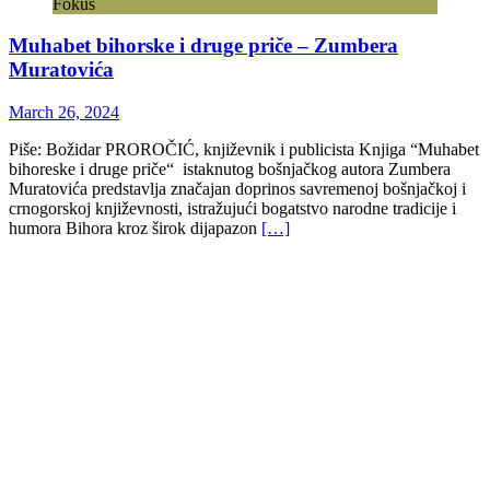
Fokus
Muhabet bihorske i druge priče – Zumbera
Muratovića
March 26, 2024
Piše: Božidar PROROČIĆ, književnik i publicista Knjiga “Muhabet
bihoreske i druge priče“ istaknutog bošnjačkog autora Zumbera
Muratovića predstavlja značajan doprinos savremenoj bošnjačkoj i
crnogorskoj književnosti, istražujući bogatstvo narodne tradicije i
humora Bihora kroz širok dijapazon
[…]