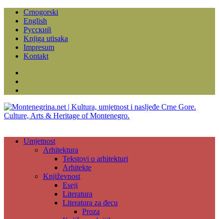
Crnogorski
English
Русский
Knjiga utisaka
Impresum
Kontakt
Facebook
Instagram
YouTube
Umjetnost
Arhitektura
Tekstovi o arhitekturi
Arhitekte
Književnost
Eseji
Literatura
Literatura za đecu
Proza