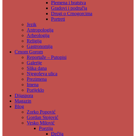
Plemena i bratstva
Gradovi i područja
Drugi o Crnogorcima
Portreti
Jezik
Antropologija
Arheologija
Religija
Gastronomija
Crnom Gorom
Reportaže – Putopisi
Galerije
Slika dana
Njegoševa ulica
Prezimena
Imena
Porijeklo
Dijaspora
Magazin
Blog
Zorko Popović
Gordan Stojović
Vesko Milović
Poezija
Đečija