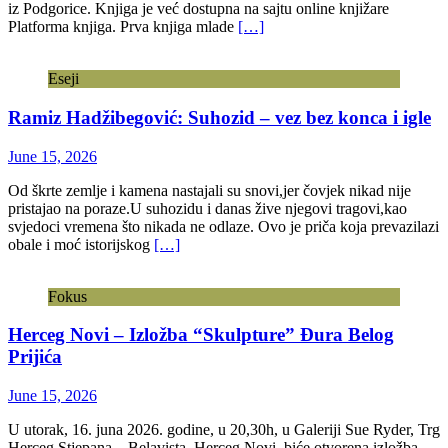
iz Podgorice. Knjiga je već dostupna na sajtu online knjižare
Platforma knjiga. Prva knjiga mlade
[…]
Eseji
Ramiz Hadžibegović: Suhozid – vez bez konca i igle
June 15, 2026
Od škrte zemlje i kamena nastajali su snovi,jer čovjek nikad nije
pristajao na poraze.U suhozidu i danas žive njegovi tragovi,kao
svjedoci vremena što nikada ne odlaze. Ovo je priča koja prevazilazi
obale i moć istorijskog
[…]
Fokus
Herceg Novi – Izložba “Skulpture” Đura Belog
Prijića
June 15, 2026
U utorak, 16. juna 2026. godine, u 20,30h, u Galeriji Sue Ryder, Trg
Herceg Stjepana – Belavista, Herceg Novi, biće otvorena izložba