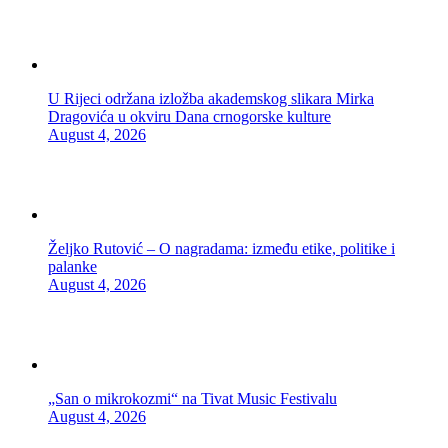
U Rijeci održana izložba akademskog slikara Mirka
Dragovića u okviru Dana crnogorske kulture
August 4, 2026
Željko Rutović – O nagradama: između etike, politike i
palanke
August 4, 2026
„San o mikrokozmi“ na Tivat Music Festivalu
August 4, 2026