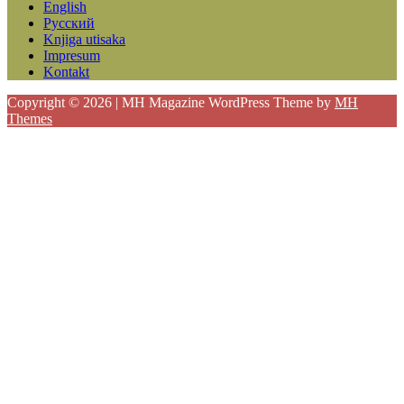
English
Русский
Knjiga utisaka
Impresum
Kontakt
Copyright © 2026 | MH Magazine WordPress Theme by
MH
Themes