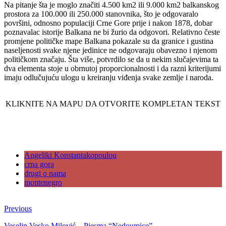
Na pitanje šta je moglo značiti 4.500 km2 ili 9.000 km2 balkanskog
prostora za 100.000 ili 250.000 stanovnika, što je odgovaralo
površini, odnosno populaciji Crne Gore prije i nakon 1878, dobar
poznavalac istorije Balkana ne bi žurio da odgovori. Relativno česte
promjene političke mape Balkana pokazale su da granice i gustina
naseljenosti svake njene jedinice ne odgovaraju obavezno i njenom
političkom značaju. Šta više, potvrdilo se da u nekim slučajevima ta
dva elementa stoje u obrnutoj proporcionalnosti i da razni kriterijumi
imaju odlučujuću ulogu u kreiranju viđenja svake zemlje i naroda.
KLIKNITE NA MAPU DA OTVORITE KOMPLETAN TEKST
Angeliki Konstantakopoulou
crna gora
drugi o nama
montenegro
Previous
Veselin Vesko Milović – Pjesma “Nedoumice”