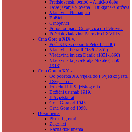
Predslovenski period – Antičko doba
Doseljavanje Slovena – Dukljanska država
Vladavina Nemanjića
Balšići
Crnojevići
Period od pada Crnojevića do Petrovića
Početak vladavine Petrovića i XVIII v.
Crna Gora u XIX v.
Poč. XIX v. do smrti Petra I (1830)
Vladavina Petra II (1830-1851)
Vladavina knjaza Danila (1851-1860)
Vladavina knjaza/kralja Nikole (1860-
1918)
Crna Gora u XX v.
Od početka XX vijeka do I Svjetskog rata
I Svjetski rat
Između I i II Svjetskog rata
Božićni ustanak 1919.
II Svjetski rat
Crna Gora od 1945.
Crna Gora od 1990.
Dokumenta
Pisma i govori
Zakonici
Razna dokumenta