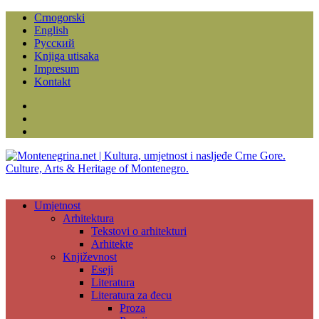
Crnogorski
English
Русский
Knjiga utisaka
Impresum
Kontakt
Facebook
Instagram
YouTube
Umjetnost
Arhitektura
Tekstovi o arhitekturi
Arhitekte
Književnost
Eseji
Literatura
Literatura za đecu
Proza