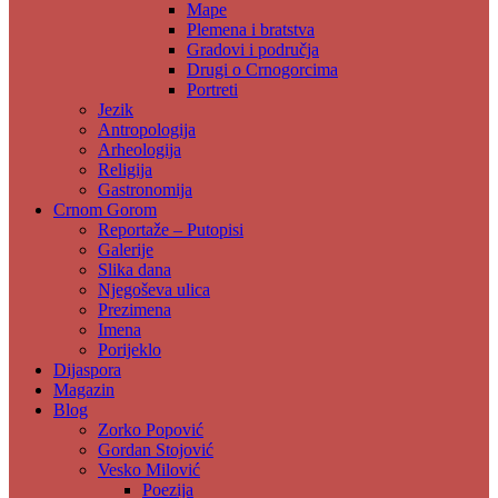
Mape
Plemena i bratstva
Gradovi i područja
Drugi o Crnogorcima
Portreti
Jezik
Antropologija
Arheologija
Religija
Gastronomija
Crnom Gorom
Reportaže – Putopisi
Galerije
Slika dana
Njegoševa ulica
Prezimena
Imena
Porijeklo
Dijaspora
Magazin
Blog
Zorko Popović
Gordan Stojović
Vesko Milović
Poezija