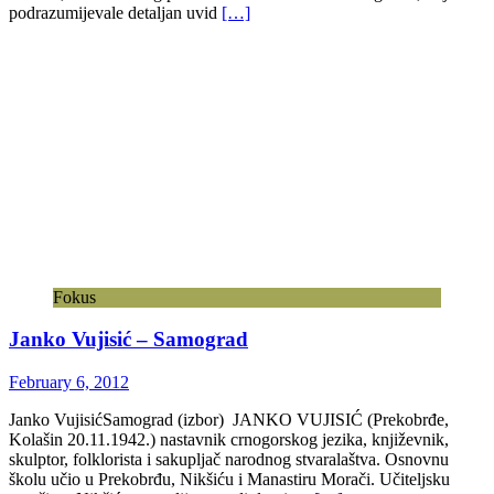
podrazumijevale detaljan uvid
[…]
Fokus
Janko Vujisić – Samograd
February 6, 2012
Janko VujisićSamograd (izbor) JANKO VUJISIĆ (Prekobrđe,
Kolašin 20.11.1942.) nastavnik crnogorskog jezika, književnik,
skulptor, folklorista i sakupljač narodnog stvaralaštva. Osnovnu
školu učio u Prekobrđu, Nikšiću i Manastiru Morači. Učiteljsku