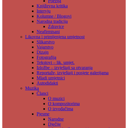
Poezija
Književna kritika
Intervju
Kolumne / Blogovi
Narodna tradicija
Zdravice
Neafirmisani
Likovna i primijenjena umjetnost
Slikarstvo
Vajarstvo
Dizajn
Fotografija
Tekstovi – lik. umjet.
Izložbe – izvještaji sa otvaranja
Reportaže, izvještaji i posjete galerijama
Mladi umjetnici
Autodidakti
Muzika
Članci
O muzici
O kompozitorima
O izvođačima
Pjesme
Narodne
Dječije