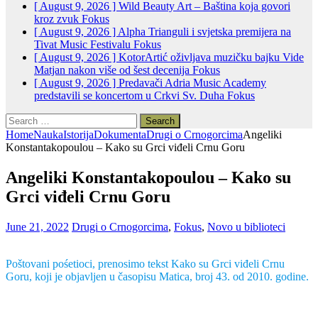
[ August 9, 2026 ]
Wild Beauty Art – Baština koja govori
kroz zvuk
Fokus
[ August 9, 2026 ]
Alpha Trianguli i svjetska premijera na
Tivat Music Festivalu
Fokus
[ August 9, 2026 ]
KotorArtić oživljava muzičku bajku Vide
Matjan nakon više od šest decenija
Fokus
[ August 9, 2026 ]
Predavači Adria Music Academy
predstavili se koncertom u Crkvi Sv. Duha
Fokus
Search
for:
Home
Nauka
Istorija
Dokumenta
Drugi o Crnogorcima
Angeliki
Konstantakopoulou – Kako su Grci viđeli Crnu Goru
Angeliki Konstantakopoulou – Kako su
Grci viđeli Crnu Goru
June 21, 2022
Drugi o Crnogorcima
,
Fokus
,
Novo u biblioteci
Poštovani pośetioci, prenosimo tekst Kako su Grci viđeli Crnu
Goru, koji je objavljen u časopisu Matica, broj 43. od 2010. godine.