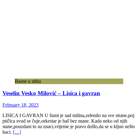
Basne u stihu
Veselin Vesko Milović – Lisica i gavran
February 18, 2023
LISICA I GAVRAN U šumi je sad milina,zelenilo na sve strane,poj
ptičica svud se čuje,orkestar je baš bez mane. Kada neko od njih
stane,pouzdani to su znaci,vrijeme je pravo došlo,da se u kljun nešto
baci.
[…]