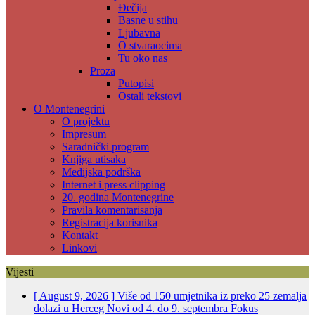
Đečija
Basne u stihu
Ljubavna
O stvaraocima
Tu oko nas
Proza
Putopisi
Ostali tekstovi
O Montenegrini
O projektu
Impresum
Saradnički program
Knjiga utisaka
Medijska podrška
Internet i press clipping
20. godina Montenegrine
Pravila komentarisanja
Registracija korisnika
Kontakt
Linkovi
Vijesti
[ August 9, 2026 ]
Više od 150 umjetnika iz preko 25 zemalja
dolazi u Herceg Novi od 4. do 9. septembra
Fokus