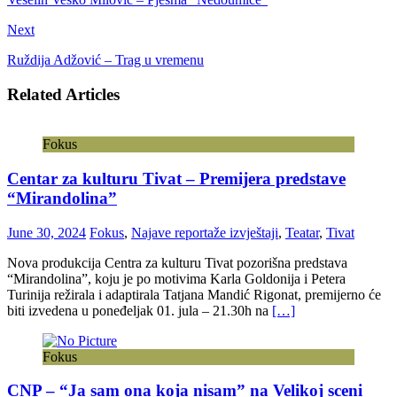
Next
Ruždija Adžović – Trag u vremenu
Related Articles
Fokus
Centar za kulturu Tivat – Premijera predstave
“Mirandolina”
June 30, 2024
Fokus
,
Najave reportaže izvještaji
,
Teatar
,
Tivat
Nova produkcija Centra za kulturu Tivat pozorišna predstava
“Mirandolina”, koju je po motivima Karla Goldonija i Petera
Turinija režirala i adaptirala Tatjana Mandić Rigonat, premijerno će
biti izvedena u poneđeljak 01. jula – 21.30h na
[…]
Fokus
CNP – “Ja sam ona koja nisam” na Velikoj sceni