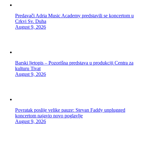
Predavači Adria Music Academy predstavili se koncertom u
Crkvi Sv. Duha
August 9, 2026
Barski ljetopis – Pozorišna predstava u produkciji Centra za
kulturu Tivat
August 9, 2026
Povratak poslije velike pauze: Stevan Faddy unplugged
koncertom najavio novo poglavlje
August 9, 2026