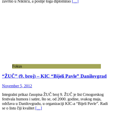
završio u Nikšiću, a poslije toga diplomirao
[…]
Fokus
“ŽUČ” (9. broj) – KIC “Bijeli Pavle” Danilovgrad
November 5, 2012
Integralni prikaz časopisa ŽUČ broj 9. ŽUČ je list Crnogorskog
festivala humora i satire, što se, od 2000. godine, svakog maja,
održava u Danilovgradu, u organizaciji KIC-a “Bijeli Pavle”. Radi
se o listu čiji kvalitet
[…]