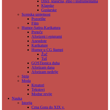
Džez, klasična, etno i instrumentalna
Klapske
Guslarske
Scenska umjetnost
Pozorište
Film
Humor-Satira-Karikatura
Preteče
Aforizmi i epigrami
Anegdote
Karikature
Humor u CG štampi
Žuč
Tuš
GOSTionica duha
Aforizam dana
Aforizam neđelje
Strip
Moda
Kreatori
Tekstovi
Modne revije
Nauka
Istorija
Crna Gora do XIX v.