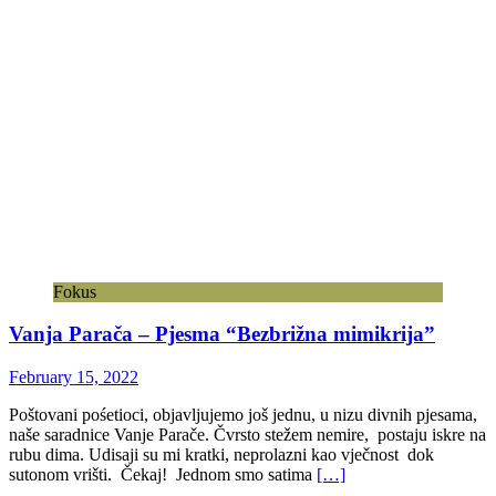
Fokus
Vanja Parača – Pjesma “Bezbrižna mimikrija”
February 15, 2022
Poštovani pośetioci, objavljujemo još jednu, u nizu divnih pjesama,
naše saradnice Vanje Parače. Čvrsto stežem nemire, postaju iskre na
rubu dima. Udisaji su mi kratki, neprolazni kao vječnost dok
sutonom vrišti. Čekaj! Jednom smo satima
[…]