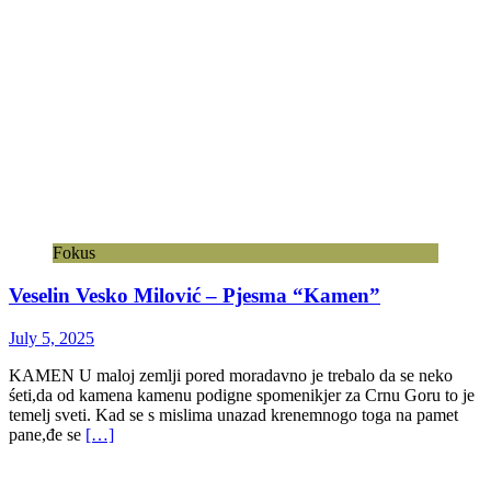
Fokus
Veselin Vesko Milović – Pjesma “Kamen”
July 5, 2025
KAMEN U maloj zemlji pored moradavno je trebalo da se neko
śeti,da od kamena kamenu podigne spomenikjer za Crnu Goru to je
temelj sveti. Kad se s mislima unazad krenemnogo toga na pamet
pane,đe se
[…]