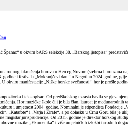
taji
vić Španac“ u okviru bARS selekcije 38. „Barskog ljetopisa“ predstav
unarodnog takmičenja horova u Herceg Novom (srebrna i bronzana nagrada
 godine i festivala „Mokranjčevi dani“ u Negotinu 2024. godine, gdje 
. U okviru manifestacije „Niške horske svečanosti“, hor je prošle godi
pozitorka i tekstopisac. Od predškolskog uzrasta bavila se pjevanjem,
akmičenja. Hor muzičke škole čiji je bila član, laureat je međunarodnih 
turu i umjetnost 2004. godine. Nominalni je stipendista Fondacije „V.
ck“, „Katafote“ i „Varja i Žirafe“, a po dolasku u Crnu Goru bila je u
ne magistar jurisprudencije. Od 2015. godine je direktor horskog stud
 duhovne muzike „Ekumenika“ i više umjetničkih izložbi i srodnih doga