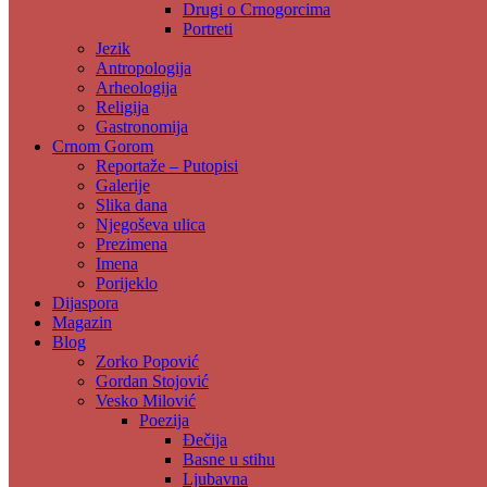
Drugi o Crnogorcima
Portreti
Jezik
Antropologija
Arheologija
Religija
Gastronomija
Crnom Gorom
Reportaže – Putopisi
Galerije
Slika dana
Njegoševa ulica
Prezimena
Imena
Porijeklo
Dijaspora
Magazin
Blog
Zorko Popović
Gordan Stojović
Vesko Milović
Poezija
Đečija
Basne u stihu
Ljubavna