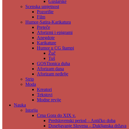
Guslarske
Scenska umjetnost
Pozorište
Film
Humor-Satira-Karikatura
Preteče
Aforizmi i epigrami
Anegdote
Karikature
Humor u CG štampi
Žuč
Tuš
GOSTionica duha
Aforizam dana
Aforizam neđelje
Strip
Moda
Kreatori
Tekstovi
Modne revije
Nauka
Istorija
Crna Gora do XIX v.
Predslovenski period – Antičko doba
Doseljavanje Slovena – Dukljanska država