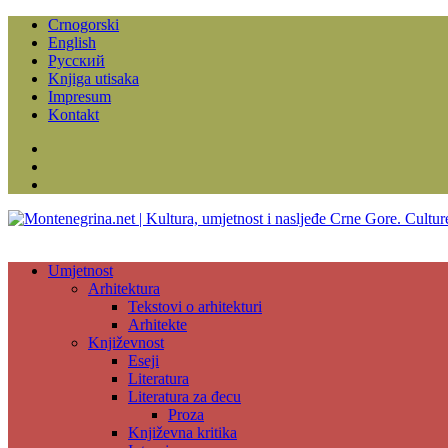
Crnogorski
English
Русский
Knjiga utisaka
Impresum
Kontakt
Facebook
Instagram
YouTube
Umjetnost
Arhitektura
Tekstovi o arhitekturi
Arhitekte
Književnost
Eseji
Literatura
Literatura za đecu
Proza
Književna kritika