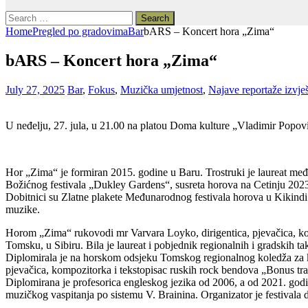
Search
for:
Home
Pregled po gradovima
Bar
bARS – Koncert hora „Zima“
bARS – Koncert hora „Zima“
July 27, 2025
Bar
,
Fokus
,
Muzička umjetnost
,
Najave reportaže izvješ
U neđelju, 27. jula, u 21.00 na platou Doma kulture „Vladimir Popo
Hor „Zima“ je formiran 2015. godine u Baru. Trostruki je laureat međ
Božićnog festivala „Dukley Gardens“, susreta horova na Cetinju 2023.
Dobitnici su Zlatne plakete Međunarodnog festivala horova u Kikindi
muzike.
Horom „Zima“ rukovodi mr Varvara Loyko, dirigentica, pjevačica, kom
Tomsku, u Sibiru. Bila je laureat i pobjednik regionalnih i gradskih t
Diplomirala je na horskom odsjeku Tomskog regionalnog koledža za kul
pjevačica, kompozitorka i tekstopisac ruskih rock bendova „Bonus tra
Diplomirana je profesorica engleskog jezika od 2006, a od 2021. godi
muzičkog vaspitanja po sistemu V. Brainina. Organizator je festivala