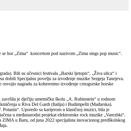
iće se hor „Zima“ koncertom pod nazivom „Zima sings pop music“.
). Bili su učesnici festivala „Barski ljetopis“, „Živa ulica“ i
su dobili Specijalnu povelju za izvođenje muzike Sergeja Tanejeva.
ne osvojio nagradu za koherentno izvođenje crnogorske horske
 završila je dječiju umetničku školu „A. Rubinstein“ u rodnom
takmičenja u Riva Del Gardi (Italija) i Budimpešti (Mađarska).
 Potanin“. Uporedo sa karijerom u klasičnoj muzici, bila je
ključena u međunarodni projekat elektronske rock muzike „Varezhki“.
ija ZIMA u Baru, od juna 2022 specijalista inovacionog predškolskog
đaja.