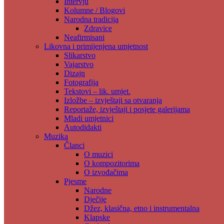
Intervju
Kolumne / Blogovi
Narodna tradicija
Zdravice
Neafirmisani
Likovna i primijenjena umjetnost
Slikarstvo
Vajarstvo
Dizajn
Fotografija
Tekstovi – lik. umjet.
Izložbe – izvještaji sa otvaranja
Reportaže, izvještaji i posjete galerijama
Mladi umjetnici
Autodidakti
Muzika
Članci
O muzici
O kompozitorima
O izvođačima
Pjesme
Narodne
Dječije
Džez, klasična, etno i instrumentalna
Klapske