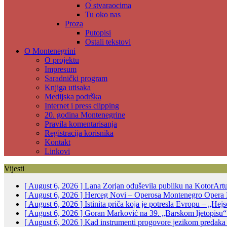
O stvaraocima
Tu oko nas
Proza
Putopisi
Ostali tekstovi
O Montenegrini
O projektu
Impresum
Saradnički program
Knjiga utisaka
Medijska podrška
Internet i press clipping
20. godina Montenegrine
Pravila komentarisanja
Registracija korisnika
Kontakt
Linkovi
Vijesti
[ August 6, 2026 ]
Lana Zorjan oduševila publiku na KotorArt
[ August 6, 2026 ]
Herceg Novi – Operosa Montenegro Opera 
[ August 6, 2026 ]
Istinita priča koja je potresla Evropu – „He
[ August 6, 2026 ]
Goran Marković na 39. „Barskom ljetopisu“:
[ August 6, 2026 ]
Kad instrumenti progovore jezikom predak