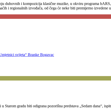
đenju duhovnih i kompozicija klasične muzike, u okviru programa bARS, p
h i regionalnih izvođača, od čega će neke biti premijerno izvedene u h
Umjetnici svijeta“ Branke Bogavac
i u Starom gradu biti odigrana pozorišna predstava „Sedam dana“, ispi