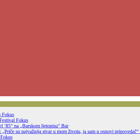
u
Fokus
Festival
Fokus
jsel ’85“ na „Barskom ljetopisu“
Bar
 „Priče su najvažnija stvar u mom životu, ja sam u osnovi pripovedač“
a
Fokus