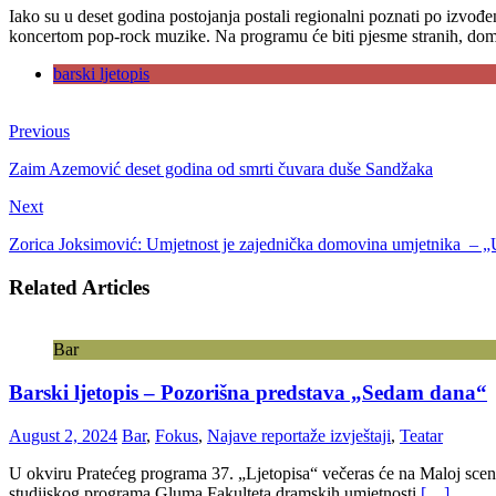
Iako su u deset godina postojanja postali regionalni poznati po izvo
koncertom pop-rock muzike. Na programu će biti pjesme stranih, domaći
barski ljetopis
Previous
Zaim Azemović deset godina od smrti čuvara duše Sandžaka
Next
Zorica Joksimović: Umjetnost je zajednička domovina umjetnika – „
Related Articles
Bar
Barski ljetopis – Pozorišna predstava „Sedam dana“
August 2, 2024
Bar
,
Fokus
,
Najave reportaže izvještaji
,
Teatar
U okviru Pratećeg programa 37. „Ljetopisa“ večeras će na Maloj scen
studijskog programa Gluma Fakulteta dramskih umjetnosti
[…]