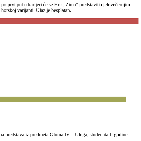
o prvi put u karijeri će se Hor „Zima“ predstaviti cjelovečernjim
orskoj varijanti. Ulaz je besplatan.
tna predstava iz predmeta Gluma IV – Uloga, studenata II godine