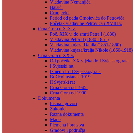
Vladavina Nemanjića
Balšići
Crnojevići
Period od pada Crnojevića do Petrovića
Početak vladavine Petrovića i XVIII v.
Crna Gora u XIX v.
Poč. XIX v. do smrti Petra I (1830)
Vladavina Petra II (1830-1851)
Vladavina knjaza Danila (1851-1860)
Vladavina knjaza/kralja Nikole (1860-1918)
Crna Gora u XX v.
Od početka XX vijeka do I Svjetskog rata
I Svjetski rat
Između I i II Svjetskog rata
Božićni ustanak 1919.
II Svjetski rat
Crna Gora od 1945.
Crna Gora od 1990.
Dokumenta
Pisma i govori
Zakonici
Razna dokumenta
Mape
Plemena i bratstva
Gradovi i područja