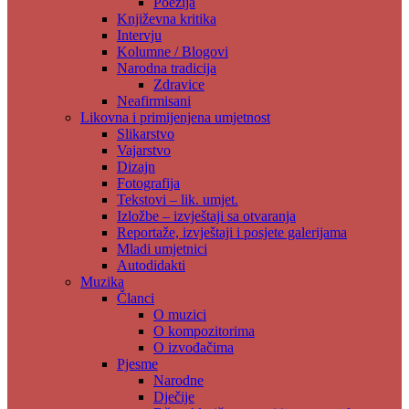
Poezija
Književna kritika
Intervju
Kolumne / Blogovi
Narodna tradicija
Zdravice
Neafirmisani
Likovna i primijenjena umjetnost
Slikarstvo
Vajarstvo
Dizajn
Fotografija
Tekstovi – lik. umjet.
Izložbe – izvještaji sa otvaranja
Reportaže, izvještaji i posjete galerijama
Mladi umjetnici
Autodidakti
Muzika
Članci
O muzici
O kompozitorima
O izvođačima
Pjesme
Narodne
Dječije