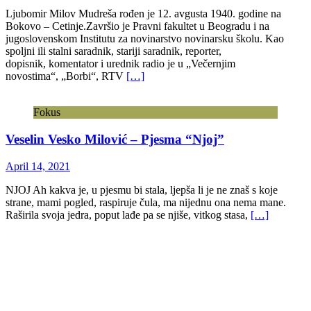
Ljubomir Milov Mudreša rođen je 12. avgusta 1940. godine na
Bokovo – Cetinje.Završio je Pravni fakultet u Beogradu i na
jugoslovenskom Institutu za novinarstvo novinarsku školu. Kao
spoljni ili stalni saradnik, stariji saradnik, reporter,
dopisnik, komentator i urednik radio je u „Večernjim
novostima“, „Borbi“, RTV
[…]
Fokus
Veselin Vesko Milović – Pjesma “Njoj”
April 14, 2021
NJOJ Ah kakva je, u pjesmu bi stala, ljepša li je ne znaš s koje
strane, mami pogled, raspiruje čula, ma nijednu ona nema mane.
Raširila svoja jedra, poput lađe pa se njiše, vitkog stasa,
[…]