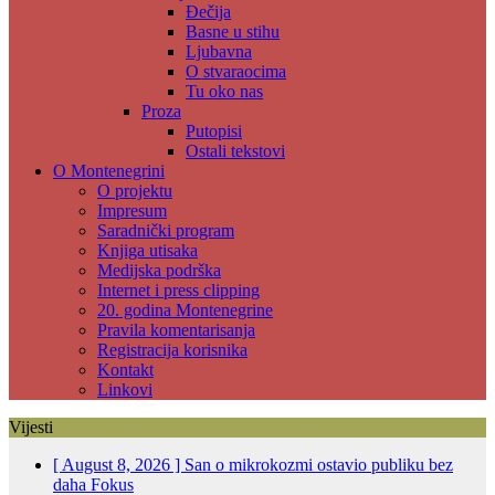
Đečija
Basne u stihu
Ljubavna
O stvaraocima
Tu oko nas
Proza
Putopisi
Ostali tekstovi
O Montenegrini
O projektu
Impresum
Saradnički program
Knjiga utisaka
Medijska podrška
Internet i press clipping
20. godina Montenegrine
Pravila komentarisanja
Registracija korisnika
Kontakt
Linkovi
Vijesti
[ August 8, 2026 ]
San o mikrokozmi ostavio publiku bez
daha
Fokus