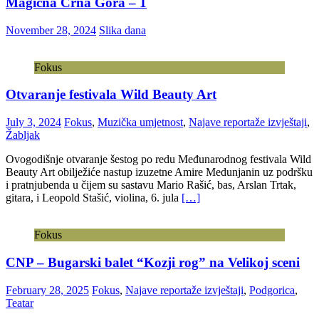
Magična Crna Gora – 1
November 28, 2024
Slika dana
Fokus
Otvaranje festivala Wild Beauty Art
July 3, 2024
Fokus
,
Muzička umjetnost
,
Najave reportaže izvještaji
,
Žabljak
Ovogodišnje otvaranje šestog po redu Međunarodnog festivala Wild
Beauty Art obilježiće nastup izuzetne Amire Medunjanin uz podršku
i pratnjubenda u čijem su sastavu Mario Rašić, bas, Arslan Trtak,
gitara, i Leopold Stašić, violina, 6. jula
[…]
Fokus
CNP – Bugarski balet “Kozji rog” na Velikoj sceni
February 28, 2025
Fokus
,
Najave reportaže izvještaji
,
Podgorica
,
Teatar