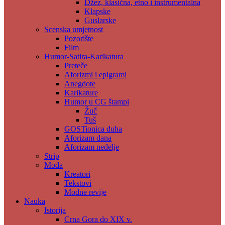
Džez, klasična, etno i instrumentalna
Klapske
Guslarske
Scenska umjetnost
Pozorište
Film
Humor-Satira-Karikatura
Preteče
Aforizmi i epigrami
Anegdote
Karikature
Humor u CG štampi
Žuč
Tuš
GOSTionica duha
Aforizam dana
Aforizam neđelje
Strip
Moda
Kreatori
Tekstovi
Modne revije
Nauka
Istorija
Crna Gora do XIX v.