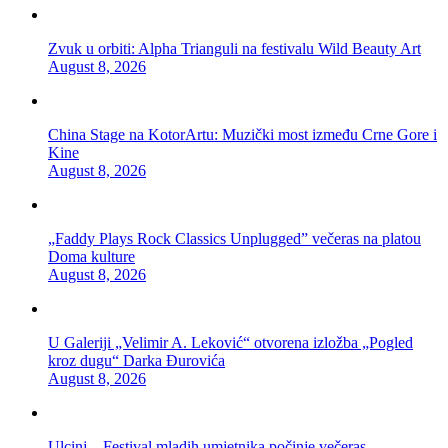
Zvuk u orbiti: Alpha Trianguli na festivalu Wild Beauty Art
August 8, 2026
China Stage na KotorArtu: Muzički most između Crne Gore i
Kine
August 8, 2026
„Faddy Plays Rock Classics Unplugged” večeras na platou
Doma kulture
August 8, 2026
U Galeriji „Velimir A. Leković“ otvorena izložba „Pogled
kroz dugu“ Darka Đurovića
August 8, 2026
Ulcinj – Festival mladih umjetnika počinje večeras