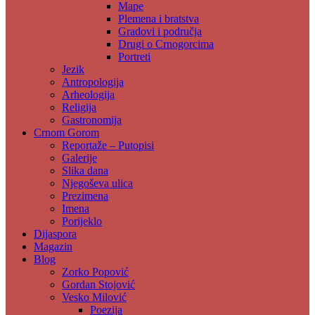
Mape
Plemena i bratstva
Gradovi i područja
Drugi o Crnogorcima
Portreti
Jezik
Antropologija
Arheologija
Religija
Gastronomija
Crnom Gorom
Reportaže – Putopisi
Galerije
Slika dana
Njegoševa ulica
Prezimena
Imena
Porijeklo
Dijaspora
Magazin
Blog
Zorko Popović
Gordan Stojović
Vesko Milović
Poezija