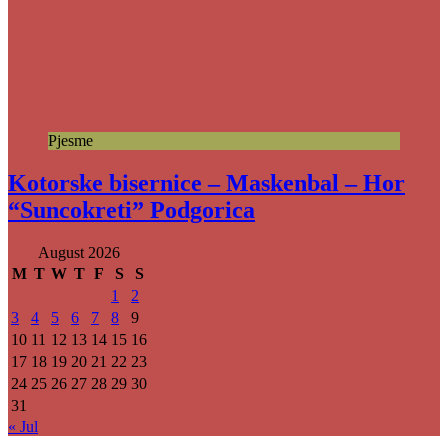
Pjesme
Kotorske bisernice – Maskenbal – Hor
“Suncokreti” Podgorica
August 2026
M
T
W
T
F
S
S
1
2
3
4
5
6
7
8
9
10
11
12
13
14
15
16
17
18
19
20
21
22
23
24
25
26
27
28
29
30
31
« Jul