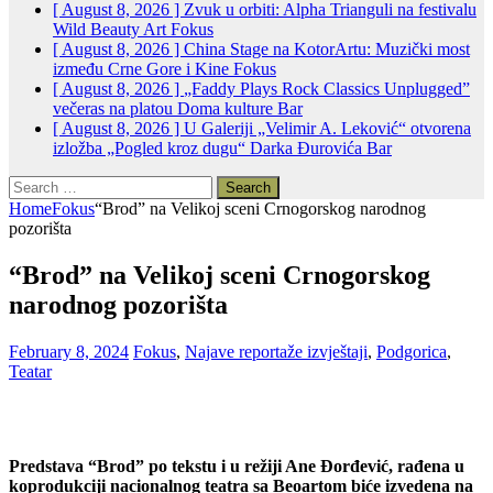
[ August 8, 2026 ]
Zvuk u orbiti: Alpha Trianguli na festivalu
Wild Beauty Art
Fokus
[ August 8, 2026 ]
China Stage na KotorArtu: Muzički most
između Crne Gore i Kine
Fokus
[ August 8, 2026 ]
„Faddy Plays Rock Classics Unplugged”
večeras na platou Doma kulture
Bar
[ August 8, 2026 ]
U Galeriji „Velimir A. Leković“ otvorena
izložba „Pogled kroz dugu“ Darka Đurovića
Bar
Search
for:
Home
Fokus
“Brod” na Velikoj sceni Crnogorskog narodnog
pozorišta
“Brod” na Velikoj sceni Crnogorskog
narodnog pozorišta
February 8, 2024
Fokus
,
Najave reportaže izvještaji
,
Podgorica
,
Teatar
Predstava “Brod” po tekstu i u režiji Ane Đorđević, rađena u
koprodukciji nacionalnog teatra sa Beoartom biće izvedena na