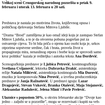
Velikoj sceni Crnogorskog narodnog pozorišta u petak 9.
februara i utorak 13. februara u 20 sati.
Predstava je nastala po motivima života, književnog opusa i
političkog djelovanja Stefana Mitrova Ljubiše.
“Drama “Brod” zamišljena je kao omaž ideji koju je zastupao Stefan
Mitrov Ljubiša, a to je da otvorena pobuna pogrešan put za
ostvarenje cijeva. To bi bila priča o njemu kao osobi koja je, urkos
otporima sopstvene sredine, čak i brata, provela život u
propagiranju mira, nenasilnog otpora i borbe koja se sprovodi samo
kroz politiku” kazala je rediteljka i autorka teksta
Ana Đorđević
.
Scenografkinja predstave je
Ljubica Petrović
, kostimografkinja
Svetlana Cvijanović
, lektorka
Dubravka Drakić
, asistentkinja
režije
Nataša Milićević
, asistentkinja kostimografa
Mia Đurović
,
muziku je komponovala
Nina Perović
, a izvršna producentkinja
predstave je
Janja Ražnatović
. U predstavi igraju:
Lazar
Dragojević, Stevan Vuković, Branka Otašević, Maja Stojanović,
Aleksandar Radulović, Jelena Minić i Pavle Prelević.
Ulaznice s popustom 50%
, u okviru februarske akcije “Dvoje kao
jedno – zaljubi se u pozorište”, mogu se rezervisati i kupiti na veb-