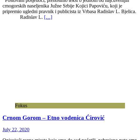
Postovani posjetioci, prenosimo tekst o jednom od najčuvenijih
crnogorskih naseljenika Južne Srbije Kojici Papoviću, koji je
pripremio ugledni pravnik i publicista iz Vrbasa Radislav L. Bjelica.
Radislav L.
[…]
Fokus
Crnom Gorom – Etno vodenica Ćirović
July 22, 2020