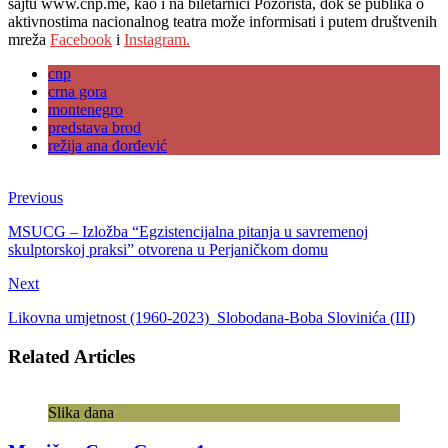
sajtu www.cnp.me, kao i na biletarnici Pozorišta, dok se publika o
aktivnostima nacionalnog teatra može informisati i putem društvenih
mreža
Facebook
i
Instagram.
cnp
crna gora
montenegro
predstava brod
režija ana đorđević
Previous
MSUCG – Izložba “Egzistencijalna pitanja u savremenoj
skulptorskoj praksi” otvorena u Perjaničkom domu
Next
Likovna umjetnost (1960-2023) Slobodana-Boba Slovinića (III)
Related Articles
Slika dana