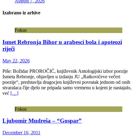
August 7, 2026
Izabrano iz arhive
Fokus
Ismet Rebronja Bihor u arabesci bola i apoteozi
riječi
May 22, 2026
Piše: Božidar PROROČIĆ, književnik Antologijski izbor poezije
Ismeta Rebronje, objavljen u izdanju JU „Ratkovićeve večeri
poezije“, predstavlja dragocjen književni povratak jednom od onih
stvaralaca čije djelo ne pripada samo vremenu u kojem je nastajalo,
već
[…]
Fokus
Ljubomir Mudreša – “Gospar”
December 16, 2011