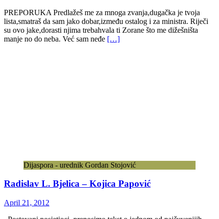
PREPORUKA Predlažeš me za mnoga zvanja,dugačka je tvoja
lista,smatraš da sam jako dobar,između ostalog i za ministra. Riječi
su ovo jake,dorasti njima trebahvala ti Zorane što me dižešništa
manje no do neba. Već sam neđe
[…]
Dijaspora - urednik Gordan Stojović
Radislav L. Bjelica – Kojica Papović
April 21, 2012