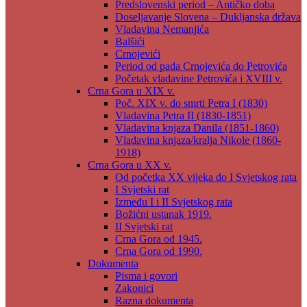
Predslovenski period – Antičko doba
Doseljavanje Slovena – Dukljanska država
Vladavina Nemanjića
Balšići
Crnojevići
Period od pada Crnojevića do Petrovića
Početak vladavine Petrovića i XVIII v.
Crna Gora u XIX v.
Poč. XIX v. do smrti Petra I (1830)
Vladavina Petra II (1830-1851)
Vladavina knjaza Danila (1851-1860)
Vladavina knjaza/kralja Nikole (1860-
1918)
Crna Gora u XX v.
Od početka XX vijeka do I Svjetskog rata
I Svjetski rat
Između I i II Svjetskog rata
Božićni ustanak 1919.
II Svjetski rat
Crna Gora od 1945.
Crna Gora od 1990.
Dokumenta
Pisma i govori
Zakonici
Razna dokumenta