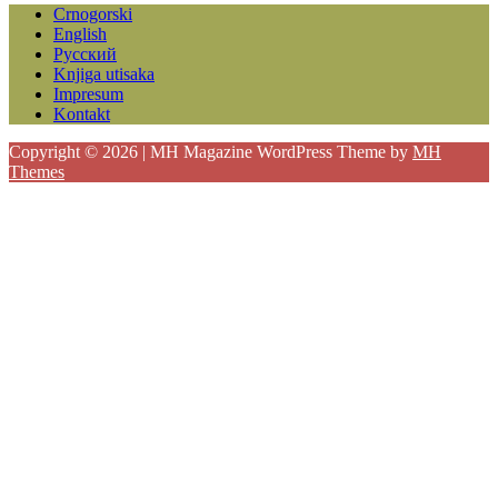
Crnogorski
English
Русский
Knjiga utisaka
Impresum
Kontakt
Copyright © 2026 | MH Magazine WordPress Theme by
MH
Themes