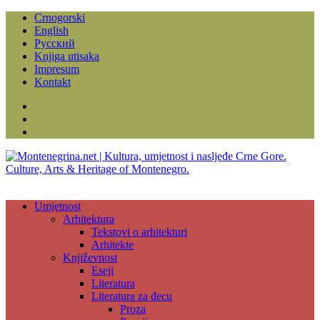
Crnogorski
English
Русский
Knjiga utisaka
Impresum
Kontakt
Facebook
Instagram
YouTube
Umjetnost
Arhitektura
Tekstovi o arhitekturi
Arhitekte
Književnost
Eseji
Literatura
Literatura za đecu
Proza