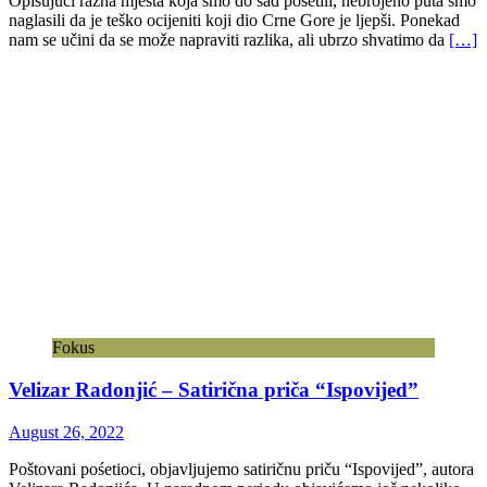
Opisujući razna mjesta koja smo do sad pośetili, nebrojeno puta smo
naglasili da je teško ocijeniti koji dio Crne Gore je ljepši. Ponekad
nam se učini da se može napraviti razlika, ali ubrzo shvatimo da
[…]
Fokus
Velizar Radonjić – Satirična priča “Ispovijed”
August 26, 2022
Poštovani pośetioci, objavljujemo satiričnu priču “Ispovijed”, autora