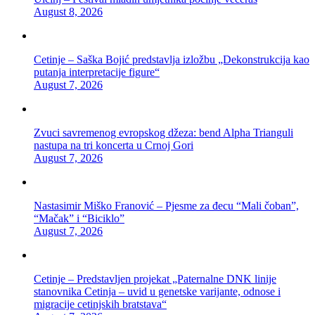
August 8, 2026
Cetinje – Saška Bojić predstavlja izložbu „Dekonstrukcija kao
putanja interpretacije figure“
August 7, 2026
Zvuci savremenog evropskog džeza: bend Alpha Trianguli
nastupa na tri koncerta u Crnoj Gori
August 7, 2026
Nastasimir Miško Franović – Pjesme za đecu “Mali čoban”,
“Mačak” i “Biciklo”
August 7, 2026
Cetinje – Predstavljen projekat „Paternalne DNK linije
stanovnika Cetinja – uvid u genetske varijante, odnose i
migracije cetinjskih bratstava“