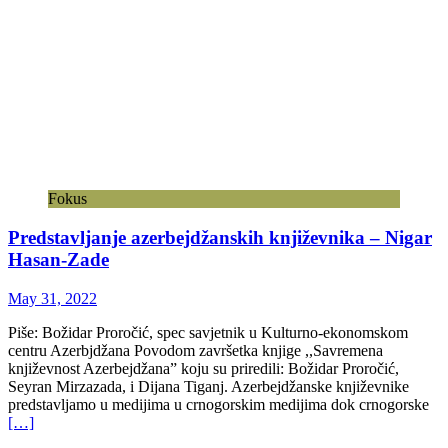
Fokus
Predstavljanje azerbejdžanskih književnika – Nigar
Hasan-Zade
May 31, 2022
Piše: Božidar Proročić, spec savjetnik u Kulturno-ekonomskom
centru Azerbjdžana Povodom završetka knjige ,,Savremena
književnost Azerbejdžana” koju su priredili: Božidar Proročić,
Seyran Mirzazada, i Dijana Tiganj. Azerbejdžanske književnike
predstavljamo u medijima u crnogorskim medijima dok crnogorske
[…]