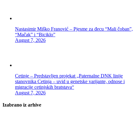
Nastasimir Miško Franović – Pjesme za đecu “Mali čoban”,
“Mačak” i “Biciklo”
August 7, 2026
Cetinje – Predstavljen projekat „Paternalne DNK linije
stanovnika Cetinja – uvid u genetske varijante, odnose i
migracije cetinjskih bratstava“
August 7, 2026
Izabrano iz arhive