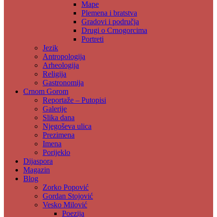
Mape
Plemena i bratstva
Gradovi i područja
Drugi o Crnogorcima
Portreti
Jezik
Antropologija
Arheologija
Religija
Gastronomija
Crnom Gorom
Reportaže – Putopisi
Galerije
Slika dana
Njegoševa ulica
Prezimena
Imena
Porijeklo
Dijaspora
Magazin
Blog
Zorko Popović
Gordan Stojović
Vesko Milović
Poezija