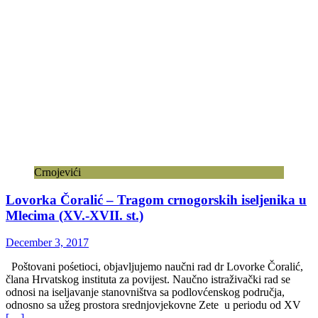
Crnojevići
Lovorka Čoralić – Tragom crnogorskih iseljenika u
Mlecima (XV.-XVII. st.)
December 3, 2017
Poštovani pośetioci, objavljujemo naučni rad dr Lovorke Čoralić,
člana Hrvatskog instituta za povijest. Naučno istraživački rad se
odnosi na iseljavanje stanovništva sa podlovćenskog područja,
odnosno sa užeg prostora srednjovjekovne Zete u periodu od XV
[…]