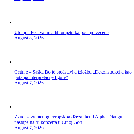
Ulcinj – Festival mladih umjetnika počinje večeras
August 8, 2026
Cetinje – Saška Bojić predstavlja izložbu „Dekonstrukcija kao
putanja interpretacije figure“
August 7, 2026
Zvuci savremenog evropskog džeza: bend Alpha Trianguli
nastupa na tri koncerta u Crnoj Gori
August 7, 2026