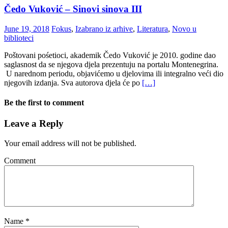
Čedo Vuković – Sinovi sinova III
June 19, 2018
Fokus
,
Izabrano iz arhive
,
Literatura
,
Novo u
biblioteci
Poštovani pośetioci, akademik Čedo Vuković je 2010. godine dao
saglasnost da se njegova djela prezentuju na portalu Montenegrina.
U narednom periodu, objavićemo u djelovima ili integralno veći dio
njegovih izdanja. Sva autorova djela će po
[…]
Be the first to comment
Leave a Reply
Your email address will not be published.
Comment
Name
*