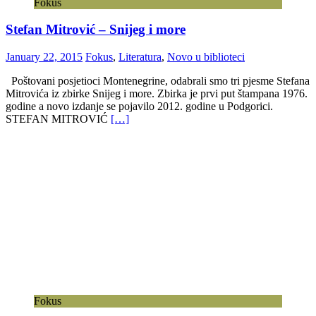
Fokus
Stefan Mitrović – Snijeg i more
January 22, 2015
Fokus
,
Literatura
,
Novo u biblioteci
Poštovani posjetioci Montenegrine, odabrali smo tri pjesme Stefana
Mitrovića iz zbirke Snijeg i more. Zbirka je prvi put štampana 1976.
godine a novo izdanje se pojavilo 2012. godine u Podgorici.
STEFAN MITROVIĆ
[…]
Fokus