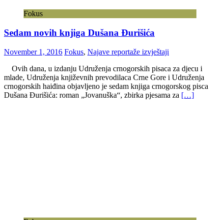
Fokus
Sedam novih knjiga Dušana Đurišića
November 1, 2016
Fokus
,
Najave reportaže izvještaji
Ovih dana, u izdanju Udruženja crnogorskih pisaca za djecu i
mlade, Udruženja književnih prevodilaca Crne Gore i Udruženja
crnogorskih haiđina objavljeno je sedam knjiga crnogorskog pisca
Dušana Đurišića: roman „Jovanuška“, zbirka pjesama za
[…]