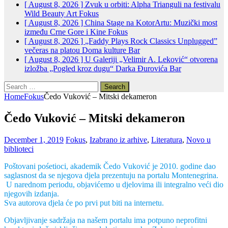
[ August 8, 2026 ]
Zvuk u orbiti: Alpha Trianguli na festivalu
Wild Beauty Art
Fokus
[ August 8, 2026 ]
China Stage na KotorArtu: Muzički most
između Crne Gore i Kine
Fokus
[ August 8, 2026 ]
„Faddy Plays Rock Classics Unplugged”
večeras na platou Doma kulture
Bar
[ August 8, 2026 ]
U Galeriji „Velimir A. Leković“ otvorena
izložba „Pogled kroz dugu“ Darka Đurovića
Bar
Search
for:
Home
Fokus
Čedo Vuković – Mitski dekameron
Čedo Vuković – Mitski dekameron
December 1, 2019
Fokus
,
Izabrano iz arhive
,
Literatura
,
Novo u
biblioteci
Poštovani pośetioci, akademik Čedo Vuković je 2010. godine dao
saglasnost da se njegova djela prezentuju na portalu Montenegrina.
U narednom periodu, objavićemo u djelovima ili integralno veći dio
njegovih izdanja.
Sva autorova djela će po prvi put biti na internetu.
Objavljivanje sadržaja na našem portalu ima potpuno neprofitni