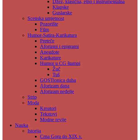
Džez, klasična, etno i instrumentalna
Klapske
Guslarske
Scenska umjetnost
Pozorište
Film
Humor-Satira-Karikatura
Preteče
Aforizmi i epigrami
Anegdote
Karikature
Humor u CG štampi
Žuč
Tuš
GOSTionica duha
Aforizam dana
Aforizam neđelje
Strip
Moda
Kreatori
Tekstovi
Modne revije
Nauka
Istorija
Crna Gora do XIX v.