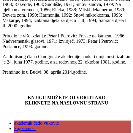
1963; Razvođe, 1968; Sudilište, 1971; Sinovi sinova, 1979; Na
bjelinama vremena, 1986; Rijeka, 1988; Mitski dekameron, 1989;
Deveta zora, 1990; Harmonija, 1992; Snovi mikrokozma, 1993;
Makarije, 1994; Izabrana djela za djecu I- II, 1994; Sabrana djela I-
II, 2000. godine.
Priredio je više izdanja: Petar I Petrović: Freske na kamenu, 1966;
Nadvremenski glasovi, 1971; Izviriječ, 1973; Petar I Petrović:
Poslanice, 1993. godine.
Za dopisnog člana Crnogorske akademije nauka i umjetnosti izabran
je 24. juna 1977. godine, a za redovnog 22. oktobra 1981. godine.
Preminuo je u Budvi, 08. aprila 2014.godine.
KNJIGU MOŽETE OTVORITI AKO
KLIKNETE NA NASLOVNU STRANU
akademik čedo vuković
književnost