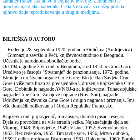
karakter i služe isključivo u edukativne svrhe. Zabranjeno je
preuzimanje djela akademika Čeda Vukovića sa našeg portala i
njihovo dalje reprodukovanje u drugim medijima.
BILJEŠKA O AUTORU
Rođen je 28. septembra 1920. godine u Đulićima (Andrijevica).
Gimnaziju završio u Peći, književnost studirao u Beogradu.
Učesnik je narodnooslobodilačke borbe.
Od 1945. godine živi i radi u Beogradu, a od 1953. u Crnoj Gori.
Uređivao je časopis “Stvaranje” do penzionisanja, 1972. godine.
Biran je u društvene organe Crne Gore. Bio je član Savjeta Crne
Gore i više puta biran za predsjednika Udruženja književnika Crne
Gore. Dobitnik je nagrade AVNOJ-a za književnost, Trinaestojulske
nagrade Crne Gore, Zmajeve nagrade (Novi Sad), nagrade
Udruženja književnika Crne Gore i drugih nagrada i priznanja. Ima
više domaćih odlikovanja i Orden Republike Francuske.
Književni rad: pripovjedač, romansijer, dramski pisac i esejist.
Djela su prevođena na više stranih jezika. Najznačajnija djela su:
Vitorog, 1948; Pripovjetke, 1949; Visine, 1952; Svemoćno oko,
1953; Bez redenika, 1955; Tim lavlje srce, 1956; Mrtvo duboko,
1959; Letilica profesora Bistrouma, 1961; Halo nebo, 1963; Poruke,