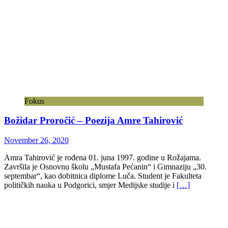
Fokus
Božidar Proročić – Poezija Amre Tahirović
November 26, 2020
Amra Tahirović je rođena 01. juna 1997. godine u Rožajama.
Završila je Osnovnu školu „Mustafa Pećanin“ i Gimnaziju „30.
septembar“, kao dobitnica diplome Luča. Student je Fakulteta
političkih nauka u Podgorici, smjer Medijske studije i
[…]