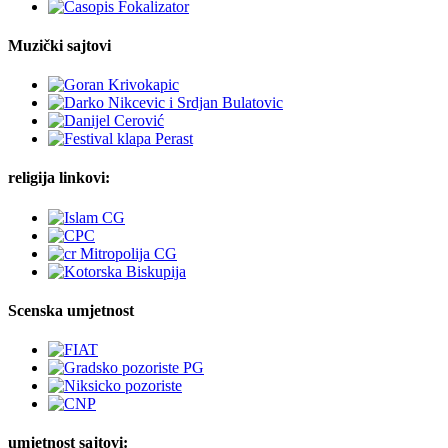
Muzički sajtovi
religija linkovi:
Scenska umjetnost
umjetnost sajtovi: