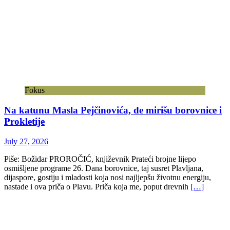
Fokus
Na katunu Masla Pejčinovića, đe mirišu borovnice i
Prokletije
July 27, 2026
Piše: Božidar PROROČIĆ, književnik Prateći brojne lijepo
osmišljene programe 26. Dana borovnice, taj susret Plavljana,
dijaspore, gostiju i mladosti koja nosi najljepšu životnu energiju,
nastade i ova priča o Plavu. Priča koja me, poput drevnih
[…]