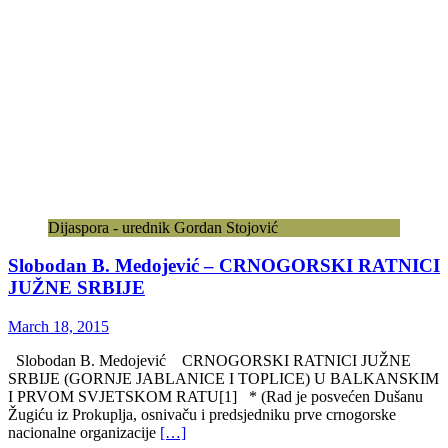
Dijaspora - urednik Gordan Stojović
Slobodan B. Medojević – CRNOGORSKI RATNICI
JUŽNE SRBIJE
March 18, 2015
Slobodan B. Medojević CRNOGORSKI RATNICI JUŽNE
SRBIJE (GORNJE JABLANICE I TOPLICE) U BALKANSKIM
I PRVOM SVJETSKOM RATU[1] * (Rad je posvećen Dušanu
Žugiću iz Prokuplja, osnivaču i predsjedniku prve crnogorske
nacionalne organizacije
[…]