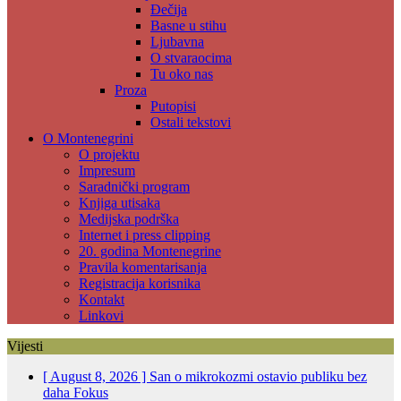
Đečija
Basne u stihu
Ljubavna
O stvaraocima
Tu oko nas
Proza
Putopisi
Ostali tekstovi
O Montenegrini
O projektu
Impresum
Saradnički program
Knjiga utisaka
Medijska podrška
Internet i press clipping
20. godina Montenegrine
Pravila komentarisanja
Registracija korisnika
Kontakt
Linkovi
Vijesti
[ August 8, 2026 ]
San o mikrokozmi ostavio publiku bez
daha
Fokus