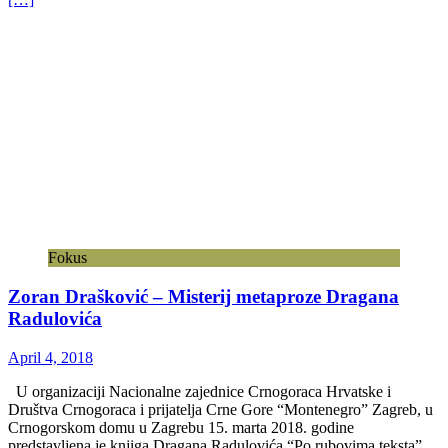
Fokus
Zoran Drašković – Misterij metaproze Dragana
Radulovića
April 4, 2018
U organizaciji Nacionalne zajednice Crnogoraca Hrvatske i
Društva Crnogoraca i prijatelja Crne Gore “Montenegro” Zagreb, u
Crnogorskom domu u Zagrebu 15. marta 2018. godine
predstavljena je knjiga Dragana Radulovića “Po rubovima teksta”.