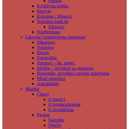
Poezija
Književna kritika
Intervju
Kolumne / Blogovi
Narodna tradicija
Zdravice
Neafirmisani
Likovna i primijenjena umjetnost
Slikarstvo
Vajarstvo
Dizajn
Fotografija
Tekstovi – lik. umjet.
Izložbe – izvještaji sa otvaranja
Reportaže, izvještaji i posjete galerijama
Mladi umjetnici
Autodidakti
Muzika
Članci
O muzici
O kompozitorima
O izvođačima
Pjesme
Narodne
Dječije