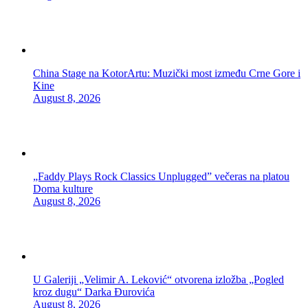
China Stage na KotorArtu: Muzički most između Crne Gore i
Kine
August 8, 2026
„Faddy Plays Rock Classics Unplugged” večeras na platou
Doma kulture
August 8, 2026
U Galeriji „Velimir A. Leković“ otvorena izložba „Pogled
kroz dugu“ Darka Đurovića
August 8, 2026