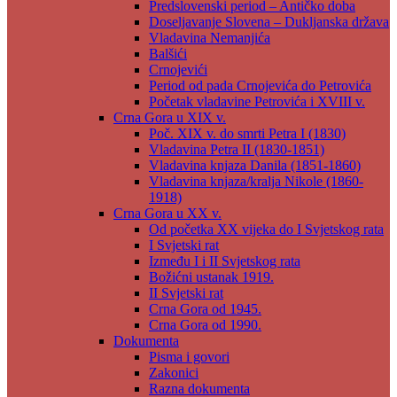
Predslovenski period – Antičko doba
Doseljavanje Slovena – Dukljanska država
Vladavina Nemanjića
Balšići
Crnojevići
Period od pada Crnojevića do Petrovića
Početak vladavine Petrovića i XVIII v.
Crna Gora u XIX v.
Poč. XIX v. do smrti Petra I (1830)
Vladavina Petra II (1830-1851)
Vladavina knjaza Danila (1851-1860)
Vladavina knjaza/kralja Nikole (1860-
1918)
Crna Gora u XX v.
Od početka XX vijeka do I Svjetskog rata
I Svjetski rat
Između I i II Svjetskog rata
Božićni ustanak 1919.
II Svjetski rat
Crna Gora od 1945.
Crna Gora od 1990.
Dokumenta
Pisma i govori
Zakonici
Razna dokumenta