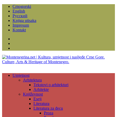
Crnogorski
English
Русский
Knjiga utisaka
Impresum
Kontakt
Facebook
Instagram
YouTube
Umjetnost
Arhitektura
Tekstovi o arhitekturi
Arhitekte
Književnost
Eseji
Literatura
Literatura za đecu
Proza