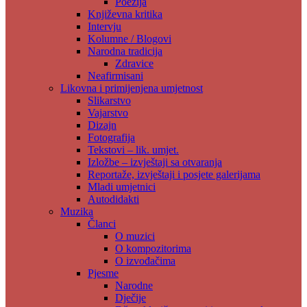
Poezija
Književna kritika
Intervju
Kolumne / Blogovi
Narodna tradicija
Zdravice
Neafirmisani
Likovna i primijenjena umjetnost
Slikarstvo
Vajarstvo
Dizajn
Fotografija
Tekstovi – lik. umjet.
Izložbe – izvještaji sa otvaranja
Reportaže, izvještaji i posjete galerijama
Mladi umjetnici
Autodidakti
Muzika
Članci
O muzici
O kompozitorima
O izvođačima
Pjesme
Narodne
Dječije