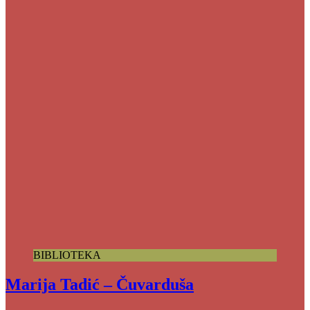
BIBLIOTEKA
Marija Tadić – Čuvarduša