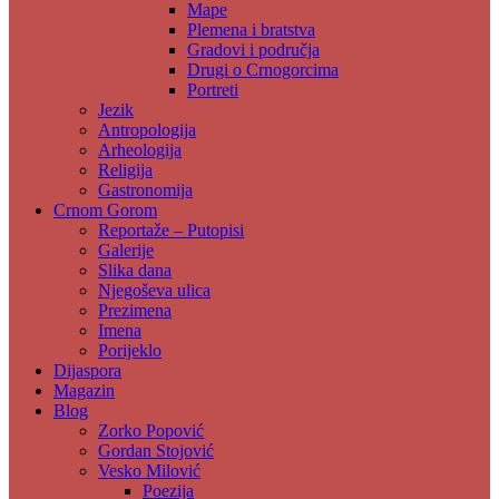
Mape
Plemena i bratstva
Gradovi i područja
Drugi o Crnogorcima
Portreti
Jezik
Antropologija
Arheologija
Religija
Gastronomija
Crnom Gorom
Reportaže – Putopisi
Galerije
Slika dana
Njegoševa ulica
Prezimena
Imena
Porijeklo
Dijaspora
Magazin
Blog
Zorko Popović
Gordan Stojović
Vesko Milović
Poezija