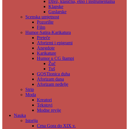
Džez, klasična, etno i instrumentalna
Klapske
Guslarske
Scenska umjetnost
Pozorište
Film
Humor-Satira-Karikatura
Preteče
Aforizmi i epigrami
Anegdote
Karikature
Humor u CG štampi
Žuč
Tuš
GOSTionica duha
Aforizam dana
Aforizam neđelje
Strip
Moda
Kreatori
Tekstovi
Modne revije
Nauka
Istorija
Crna Gora do XIX v.