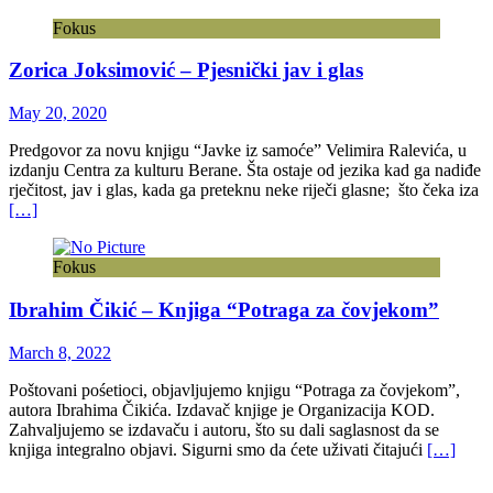
Fokus
Zorica Joksimović – Pjesnički jav i glas
May 20, 2020
Predgovor za novu knjigu “Javke iz samoće” Velimira Ralevića, u
izdanju Centra za kulturu Berane. Šta ostaje od jezika kad ga nadiđe
rječitost, jav i glas, kada ga preteknu neke riječi glasne; što čeka iza
[…]
Fokus
Ibrahim Čikić – Knjiga “Potraga za čovjekom”
March 8, 2022
Poštovani pośetioci, objavljujemo knjigu “Potraga za čovjekom”,
autora Ibrahima Čikića. Izdavač knjige je Organizacija KOD.
Zahvaljujemo se izdavaču i autoru, što su dali saglasnost da se
knjiga integralno objavi. Sigurni smo da ćete uživati čitajući
[…]