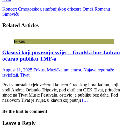
Koncert Crnogorskog simfonijskog orkestra Omaž Romanu
Simoviću
Related Articles
Fokus
Glasovi koji povezuju svijet – Gradski hor Jadran
očarao publiku TMF-a
August 11, 2025
Fokus
,
Muzička umjetnost
,
Najave reportaže
izvještaji
,
Tivat
Prvi samostalni cjelovečernji koncert Gradskog hora Jadran, koji
vodi Andrea Orlando Tripović, pod okriljem CZK Tivat, priređen
sinoć na Tivat Music Festivalu, ostavio je publiku bez daha. Pod
naslovom Tivat je svijet, u klavirskoj pratnji
[…]
Be the first to comment
Leave a Reply