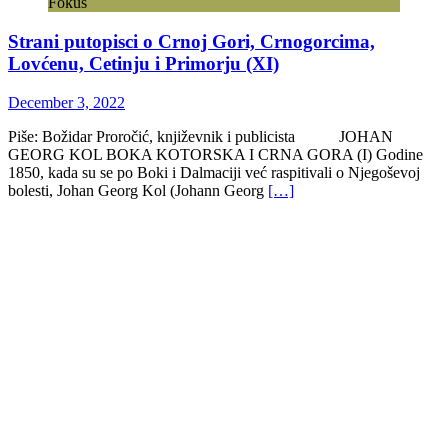
Fokus
Strani putopisci o Crnoj Gori, Crnogorcima,
Lovćenu, Cetinju i Primorju (XI)
December 3, 2022
Piše: Božidar Proročić, književnik i publicista JOHAN
GEORG KOL BOKA KOTORSKA I CRNA GORA (I) Godine
1850, kada su se po Boki i Dalmaciji već raspitivali o Njegoševoj
bolesti, Johan Georg Kol (Johann Georg
[…]