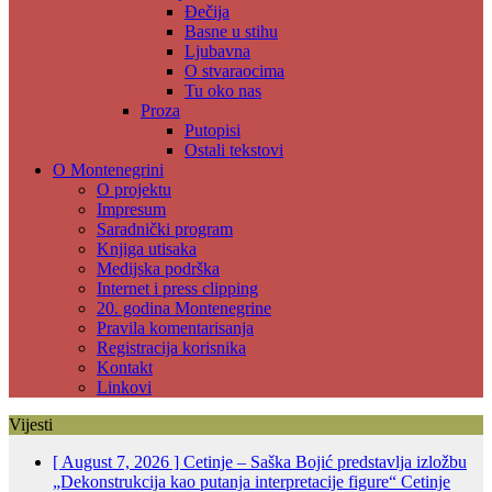
Đečija
Basne u stihu
Ljubavna
O stvaraocima
Tu oko nas
Proza
Putopisi
Ostali tekstovi
O Montenegrini
O projektu
Impresum
Saradnički program
Knjiga utisaka
Medijska podrška
Internet i press clipping
20. godina Montenegrine
Pravila komentarisanja
Registracija korisnika
Kontakt
Linkovi
Vijesti
[ August 7, 2026 ]
Cetinje – Saška Bojić predstavlja izložbu
„Dekonstrukcija kao putanja interpretacije figure“
Cetinje