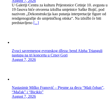
August 7, 2026
U Galeriji Centra za kulturu Prijestonice Cetinje 10. avgusta u
19 časova biće otvorena izložba umjetnice Saške Bojić, pod
nazivom „Dekonstrukcija kao putanja interpretacije figure od
rendgenografije do umjetničkog otiska“. Na izložbi će biti
predstavljeno
[...]
Zvuci savremenog evropskog džeza: bend Alpha Trianguli
nastupa na tri koncerta u Crnoj Gori
August 7, 2026
Nastasimir Miško Franović – Pjesme za đecu “Mali čoban”,
“Mačak” i “Biciklo”
August 7, 2026