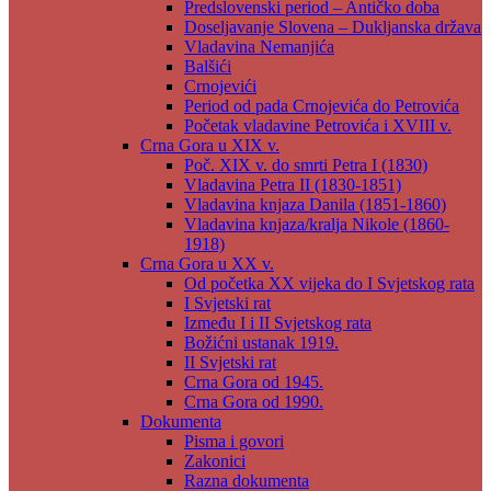
Predslovenski period – Antičko doba
Doseljavanje Slovena – Dukljanska država
Vladavina Nemanjića
Balšići
Crnojevići
Period od pada Crnojevića do Petrovića
Početak vladavine Petrovića i XVIII v.
Crna Gora u XIX v.
Poč. XIX v. do smrti Petra I (1830)
Vladavina Petra II (1830-1851)
Vladavina knjaza Danila (1851-1860)
Vladavina knjaza/kralja Nikole (1860-
1918)
Crna Gora u XX v.
Od početka XX vijeka do I Svjetskog rata
I Svjetski rat
Između I i II Svjetskog rata
Božićni ustanak 1919.
II Svjetski rat
Crna Gora od 1945.
Crna Gora od 1990.
Dokumenta
Pisma i govori
Zakonici
Razna dokumenta