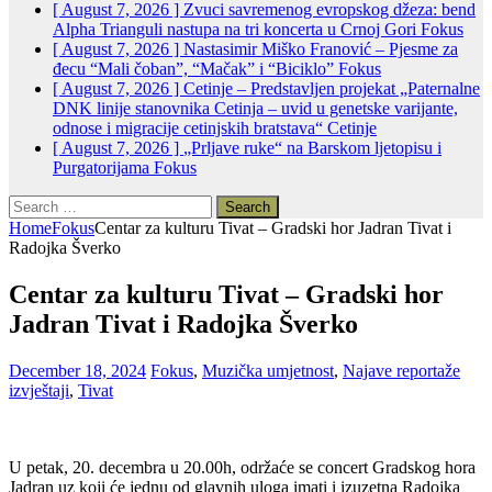
[ August 7, 2026 ]
Zvuci savremenog evropskog džeza: bend
Alpha Trianguli nastupa na tri koncerta u Crnoj Gori
Fokus
[ August 7, 2026 ]
Nastasimir Miško Franović – Pjesme za
đecu “Mali čoban”, “Mačak” i “Biciklo”
Fokus
[ August 7, 2026 ]
Cetinje – Predstavljen projekat „Paternalne
DNK linije stanovnika Cetinja – uvid u genetske varijante,
odnose i migracije cetinjskih bratstava“
Cetinje
[ August 7, 2026 ]
„Prljave ruke“ na Barskom ljetopisu i
Purgatorijama
Fokus
Search
for:
Home
Fokus
Centar za kulturu Tivat – Gradski hor Jadran Tivat i
Radojka Šverko
Centar za kulturu Tivat – Gradski hor
Jadran Tivat i Radojka Šverko
December 18, 2024
Fokus
,
Muzička umjetnost
,
Najave reportaže
izvještaji
,
Tivat
U petak, 20. decembra u 20.00h, održaće se concert Gradskog hora
Jadran uz koji će jednu od glavnih uloga imati i izuzetna Radojka