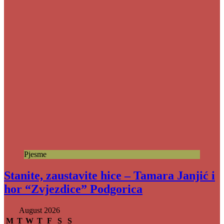
Pjesme
Stanite, zaustavite hice – Tamara Janjić i
hor “Zvjezdice” Podgorica
August 2026
M
T
W
T
F
S
S