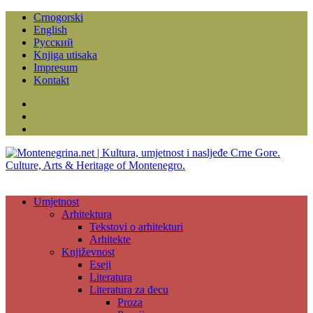
Crnogorski
English
Русский
Knjiga utisaka
Impresum
Kontakt
Facebook
Instagram
YouTube
Umjetnost
Arhitektura
Tekstovi o arhitekturi
Arhitekte
Književnost
Eseji
Literatura
Literatura za đecu
Proza