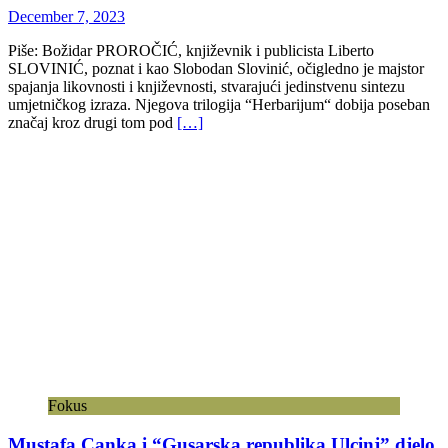
December 7, 2023
Piše: Božidar PROROČIĆ, književnik i publicista Liberto
SLOVINIĆ, poznat i kao Slobodan Slovinić, očigledno je majstor
spajanja likovnosti i književnosti, stvarajući jedinstvenu sintezu
umjetničkog izraza. Njegova trilogija “Herbarijum“ dobija poseban
značaj kroz drugi tom pod
[…]
Fokus
Mustafa Canka i “Gusarska republika Ulcinj” djelo