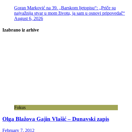
Goran Marković na 39. „Barskom ljetopisu“: „Priče su
najvažnija stvar u mom životu, ja sam u osnovi pripovedač“
August 6, 2026
Izabrano iz arhive
Fokus
Olga Blažova Gajin Vlašić – Dunavski zapis
February 7, 2012