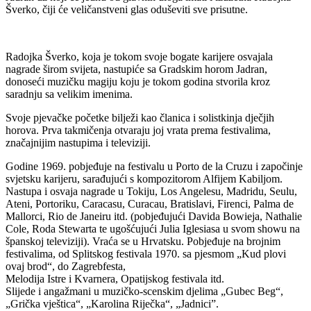
Šverko, čiji će veličanstveni glas oduševiti sve prisutne.
Radojka Šverko, koja je tokom svoje bogate karijere osvajala
nagrade širom svijeta, nastupiće sa Gradskim horom Jadran,
donoseći muzičku magiju koju je tokom godina stvorila kroz
saradnju sa velikim imenima.
Svoje pjevačke početke bilježi kao članica i solistkinja dječjih
horova. Prva takmičenja otvaraju joj vrata prema festivalima,
značajnijim nastupima i televiziji.
Godine 1969. pobjeđuje na festivalu u Porto de la Cruzu i započinje
svjetsku karijeru, sarađujući s kompozitorom Alfijem Kabiljom.
Nastupa i osvaja nagrade u Tokiju, Los Angelesu, Madridu, Seulu,
Ateni, Portoriku, Caracasu, Curacau, Bratislavi, Firenci, Palma de
Mallorci, Rio de Janeiru itd. (pobjeđujući Davida Bowieja, Nathalie
Cole, Roda Stewarta te ugošćujući Julia Iglesiasa u svom showu na
španskoj televiziji). Vraća se u Hrvatsku. Pobjeđuje na brojnim
festivalima, od Splitskog festivala 1970. sa pjesmom „Kud plovi
ovaj brod“, do Zagrebfesta,
Melodija Istre i Kvarnera, Opatijskog festivala itd.
Slijede i angažmani u muzičko-scenskim djelima „Gubec Beg“,
„Grička vještica“, „Karolina Riječka“, „Jadnici”.