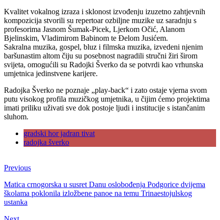
Kvalitet vokalnog izraza i sklonost izvođenju izuzetno zahtjevnih
kompozicija stvorili su repertoar ozbiljne muzike uz saradnju s
profesorima Jasnom Šumak-Picek, Ljerkom Očić, Alanom
Bjelinskim, Vladimirom Babinom te Đelom Jusićem.
Sakralna muzika, gospel, bluz i filmska muzika, izvedeni njenim
baršunastim altom čiju su posebnost nagradili stručni žiri širom
svijeta, omogućili su Radojki Šverko da se potvrdi kao vrhunska
umjetnica jedinstvene karijere.
Radojka Šverko ne poznaje „play-back“ i zato ostaje vjerna svom
putu visokog profila muzičkog umjetnika, u čijim ćemo projektima
imati priliku uživati sve dok postoje ljudi i institucije s istančanim
sluhom.
gradski hor jadran tivat
radojka šverko
Previous
Matica crnogorska u susret Danu oslobođenja Podgorice dvijema
školama poklonila izložbene panoe na temu Trinaestojulskog
ustanka
Next