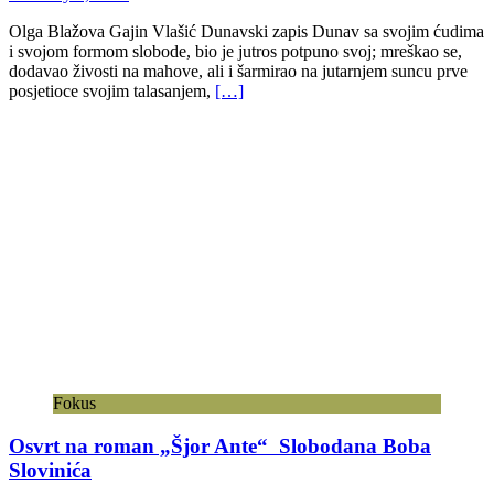
Olga Blažova Gajin Vlašić Dunavski zapis Dunav sa svojim ćudima
i svojom formom slobode, bio je jutros potpuno svoj; mreškao se,
dodavao živosti na mahove, ali i šarmirao na jutarnjem suncu prve
posjetioce svojim talasanjem,
[…]
Fokus
Osvrt na roman „Šjor Ante“ Slobodana Boba
Slovinića