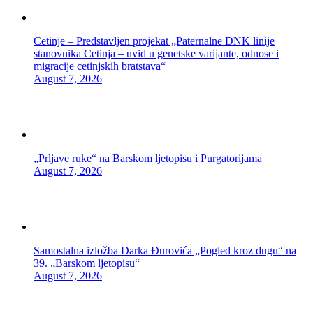
Cetinje – Predstavljen projekat „Paternalne DNK linije
stanovnika Cetinja – uvid u genetske varijante, odnose i
migracije cetinjskih bratstava“
August 7, 2026
„Prljave ruke“ na Barskom ljetopisu i Purgatorijama
August 7, 2026
Samostalna izložba Darka Đurovića „Pogled kroz dugu“ na
39. „Barskom ljetopisu“
August 7, 2026