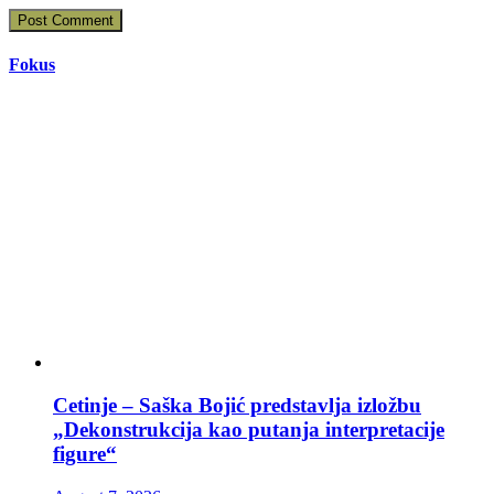
Fokus
Cetinje – Saška Bojić predstavlja izložbu
„Dekonstrukcija kao putanja interpretacije
figure“