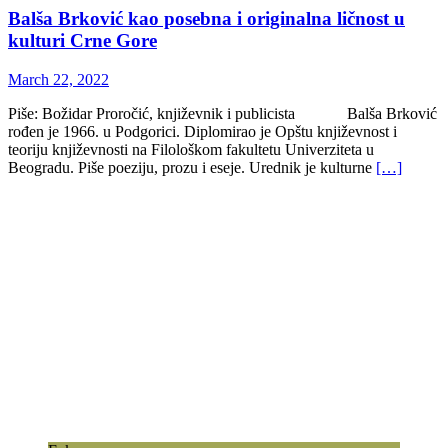
Balša Brković kao posebna i originalna ličnost u
kulturi Crne Gore
March 22, 2022
Piše: Božidar Proročić, književnik i publicista Balša Brković
rođen je 1966. u Podgorici. Diplomirao je Opštu književnost i
teoriju književnosti na Filološkom fakultetu Univerziteta u
Beogradu. Piše poeziju, prozu i eseje. Urednik je kulturne
[…]