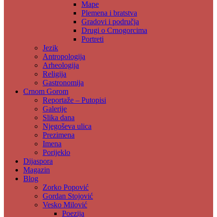
Mape
Plemena i bratstva
Gradovi i područja
Drugi o Crnogorcima
Portreti
Jezik
Antropologija
Arheologija
Religija
Gastronomija
Crnom Gorom
Reportaže – Putopisi
Galerije
Slika dana
Njegoševa ulica
Prezimena
Imena
Porijeklo
Dijaspora
Magazin
Blog
Zorko Popović
Gordan Stojović
Vesko Milović
Poezija