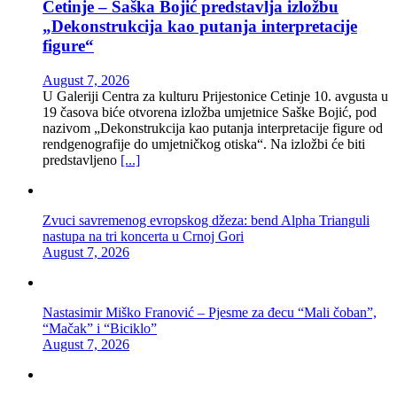
Cetinje – Saška Bojić predstavlja izložbu
„Dekonstrukcija kao putanja interpretacije
figure“
August 7, 2026
U Galeriji Centra za kulturu Prijestonice Cetinje 10. avgusta u
19 časova biće otvorena izložba umjetnice Saške Bojić, pod
nazivom „Dekonstrukcija kao putanja interpretacije figure od
rendgenografije do umjetničkog otiska“. Na izložbi će biti
predstavljeno
[...]
Zvuci savremenog evropskog džeza: bend Alpha Trianguli
nastupa na tri koncerta u Crnoj Gori
August 7, 2026
Nastasimir Miško Franović – Pjesme za đecu “Mali čoban”,
“Mačak” i “Biciklo”
August 7, 2026