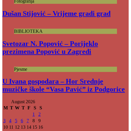
Fotografija
Dušan Stijović – Vrijeme gradi grad
BIBLIOTEKA
Svetozar N. Popović – Porijeklo
prezimena Popović u Zagredi
Pjesme
U Ivana gospodara – Hor Srednje
muzičke škole “Vasa Pavić” iz Podgorice
August 2026
M
T
W
T
F
S
S
1
2
3
4
5
6
7
8
9
10
11
12
13
14
15
16