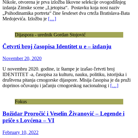
Nikole, otvorena je prva izložba likovne selekcije ovogodišnjeg
izdanja Zimske scene „Ljetopisa“. Postavku koja nosi naziv
„Psihodinamika portreta“ čine šesdeset dva crteža Bratislava-Bata
Medojevića. Izložbu je
[…]
Dijaspora - urednik Gordan Stojović
Četvrti broj časopisa Identitet u e – izdanju
November 20, 2020
U novembru 2020. godine, iz štampe je izašao četvrti broj
IDENTITET -a, časopisa za kulturu, nauku, politiku, istorijska i
društvena pitanja crnogorske dijaspore. Misija časopisa je da pruži
doprinos očuvanju i jačanju crnogorskog nacionalnog i
[…]
Fokus
Božidar Proročić i Veselin Živanović – Legende i
priče s Lovćena – VI
February 10, 2022