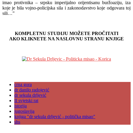
imao protivnika – srpsku imperijalno orijentisanu buržoaziju, iza
koje je bila vojno-policijska sila i zakonodavstvo koje odgovara toj
sili…”
KOMPLETNU STUDIJU MOŽETE PROČITATI
AKO KLIKNETE NA NASLOVNU STRANU KNJIGE
crna gora
dr danilo radojević
dr sekula drljević
II svjetski rat
istorija
jugoslavija
knjiga "dr sekula drljević - politička misao"
shs