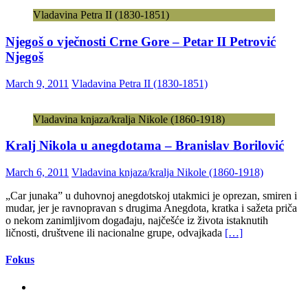
Vladavina Petra II (1830-1851)
Njegoš o vječnosti Crne Gore – Petar II Petrović
Njegoš
March 9, 2011
Vladavina Petra II (1830-1851)
Vladavina knjaza/kralja Nikole (1860-1918)
Kralj Nikola u anegdotama – Branislav Borilović
March 6, 2011
Vladavina knjaza/kralja Nikole (1860-1918)
„Car junaka” u duhovnoj anegdotskoj utakmici je oprezan, smiren i
mudar, jer je ravnopravan s drugima Anegdota, kratka i sažeta priča
o nekom zanimljivom događaju, najčešće iz života istaknutih
ličnosti, društvene ili nacionalne grupe, odvajkada
[…]
Fokus