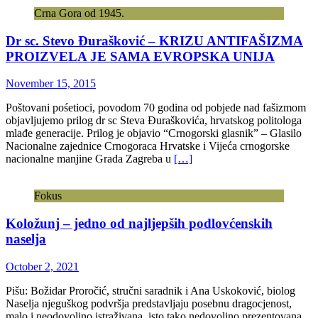
Crna Gora od 1945.
Dr sc. Stevo Đurašković – KRIZU ANTIFAŠIZMA
PROIZVELA JE SAMA EVROPSKA UNIJA
November 15, 2015
Poštovani pośetioci, povodom 70 godina od pobjede nad fašizmom
objavljujemo prilog dr sc Steva Đuraškovića, hrvatskog politologa
mlađe generacije. Prilog je objavio “Crnogorski glasnik” – Glasilo
Nacionalne zajednice Crnogoraca Hrvatske i Vijeća crnogorske
nacionalne manjine Grada Zagreba u
[…]
Fokus
Koložunj – jedno od najljepših podlovćenskih
naselja
October 2, 2021
Pišu: Božidar Proročić, stručni saradnik i Ana Uskoković, biolog
Naselja njeguškog podvršja predstavljaju posebnu dragocjenost,
malo i neodovoljno istraživana, isto tako nedovoljno prezentovana