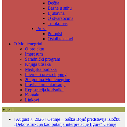
Đečija
Basne u stihu
Ljubavna
O stvaraocima
Tu oko nas
Proza
Putopisi
Ostali tekstovi
O Montenegrini
O projektu
Impresum
Saradnički program
Knjiga utisaka
Medijska podrška
Internet i press clipping
20. godina Montenegrine
Pravila komentarisanja
Registracija korisnika
Kontakt
Linkovi
Vijesti
[ August 7, 2026 ]
Cetinje – Saška Bojić predstavlja izložbu
„Dekonstrukcija kao putanja interpretacije figure“
Cetinje