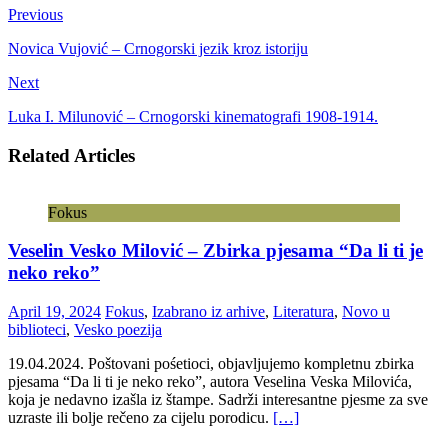
Previous
Novica Vujović – Crnogorski jezik kroz istoriju
Next
Luka I. Milunović – Crnogorski kinematografi 1908-1914.
Related Articles
Fokus
Veselin Vesko Milović – Zbirka pjesama “Da li ti je
neko reko”
April 19, 2024
Fokus
,
Izabrano iz arhive
,
Literatura
,
Novo u
biblioteci
,
Vesko poezija
19.04.2024. Poštovani pośetioci, objavljujemo kompletnu zbirka
pjesama “Da li ti je neko reko”, autora Veselina Veska Milovića,
koja je nedavno izašla iz štampe. Sadrži interesantne pjesme za sve
uzraste ili bolje rečeno za cijelu porodicu.
[…]