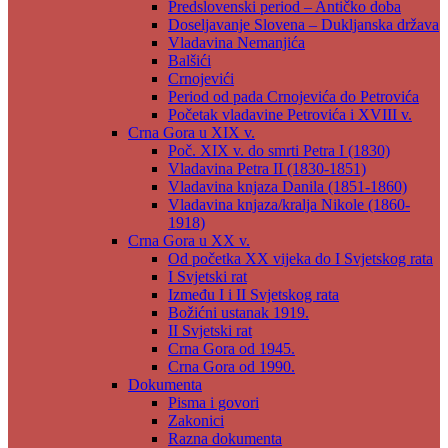
Predslovenski period – Antičko doba
Doseljavanje Slovena – Dukljanska država
Vladavina Nemanjića
Balšići
Crnojevići
Period od pada Crnojevića do Petrovića
Početak vladavine Petrovića i XVIII v.
Crna Gora u XIX v.
Poč. XIX v. do smrti Petra I (1830)
Vladavina Petra II (1830-1851)
Vladavina knjaza Danila (1851-1860)
Vladavina knjaza/kralja Nikole (1860-
1918)
Crna Gora u XX v.
Od početka XX vijeka do I Svjetskog rata
I Svjetski rat
Između I i II Svjetskog rata
Božićni ustanak 1919.
II Svjetski rat
Crna Gora od 1945.
Crna Gora od 1990.
Dokumenta
Pisma i govori
Zakonici
Razna dokumenta