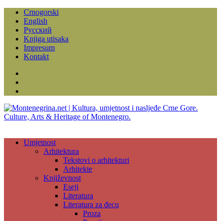
Crnogorski
English
Русский
Knjiga utisaka
Impresum
Kontakt
Facebook
Instagram
YouTube
Umjetnost
Arhitektura
Tekstovi o arhitekturi
Arhitekte
Književnost
Eseji
Literatura
Literatura za đecu
Proza