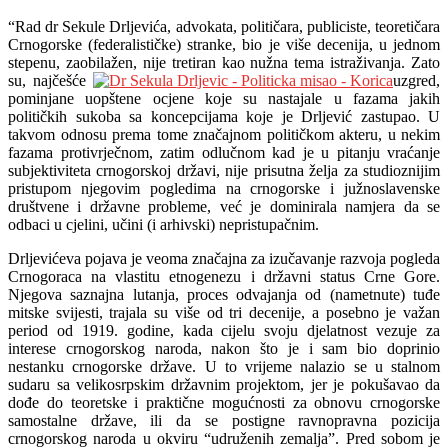
“Rad dr Sekule Drljevića, advokata, političara, publiciste, teoretičara
Crnogorske (federalističke) stranke, bio je više decenija, u jednom
stepenu, zaobilažen, nije tretiran kao nužna tema istraživanja. Zato
su, najčešće
uzgred,
pominjane uopštene ocjene koje su nastajale u fazama jakih
političkih sukoba sa koncepcijama koje je Drljević zastupao. U
takvom odnosu prema tome značajnom političkom akteru, u nekim
fazama protivrječnom, zatim odlučnom kad je u pitanju vraćanje
subjektiviteta crnogorskoj državi, nije prisutna želja za studioznijim
pristupom njegovim pogledima na crnogorske i južnoslavenske
društvene i državne probleme, već je dominirala namjera da se
odbaci u cjelini, učini (i arhivski) nepristupačnim.
Drljevićeva pojava je veoma značajna za izučavanje razvoja pogleda
Crnogoraca na vlastitu etnogenezu i državni status Crne Gore.
Njegova saznajna lutanja, proces odvajanja od (nametnute) tuđe
mitske svijesti, trajala su više od tri decenije, a posebno je važan
period od 1919. godine, kada cijelu svoju djelatnost vezuje za
interese crnogorskog naroda, nakon što je i sam bio doprinio
nestanku crnogorske države. U to vrijeme nalazio se u stalnom
sudaru sa velikosrpskim državnim projektom, jer je pokušavao da
dođe do teoretske i praktične mogućnosti za obnovu crnogorske
samostalne države, ili da se postigne ravnopravna pozicija
crnogorskog naroda u okviru “udruženih zemalja”. Pred sobom je