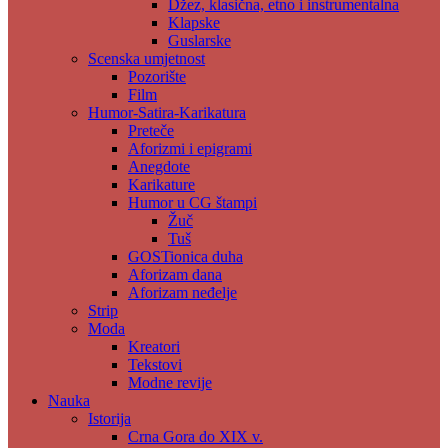
Džez, klasična, etno i instrumentalna
Klapske
Guslarske
Scenska umjetnost
Pozorište
Film
Humor-Satira-Karikatura
Preteče
Aforizmi i epigrami
Anegdote
Karikature
Humor u CG štampi
Žuč
Tuš
GOSTionica duha
Aforizam dana
Aforizam neđelje
Strip
Moda
Kreatori
Tekstovi
Modne revije
Nauka
Istorija
Crna Gora do XIX v.