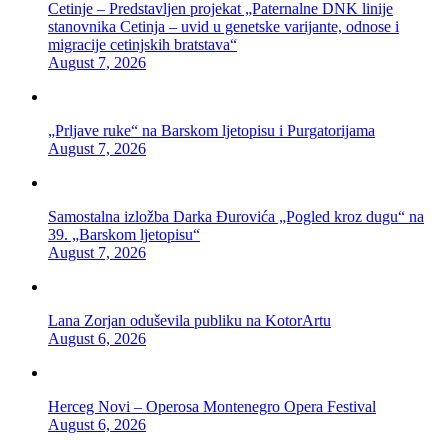
Cetinje – Predstavljen projekat „Paternalne DNK linije
stanovnika Cetinja – uvid u genetske varijante, odnose i
migracije cetinjskih bratstava“
August 7, 2026
„Prljave ruke“ na Barskom ljetopisu i Purgatorijama
August 7, 2026
Samostalna izložba Darka Đurovića „Pogled kroz dugu“ na
39. „Barskom ljetopisu“
August 7, 2026
Lana Zorjan oduševila publiku na KotorArtu
August 6, 2026
Herceg Novi – Operosa Montenegro Opera Festival
August 6, 2026