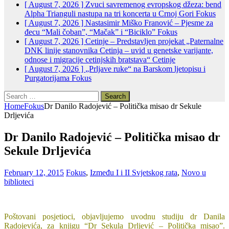
[ August 7, 2026 ]
Zvuci savremenog evropskog džeza: bend
Alpha Trianguli nastupa na tri koncerta u Crnoj Gori
Fokus
[ August 7, 2026 ]
Nastasimir Miško Franović – Pjesme za
đecu “Mali čoban”, “Mačak” i “Biciklo”
Fokus
[ August 7, 2026 ]
Cetinje – Predstavljen projekat „Paternalne
DNK linije stanovnika Cetinja – uvid u genetske varijante,
odnose i migracije cetinjskih bratstava“
Cetinje
[ August 7, 2026 ]
„Prljave ruke“ na Barskom ljetopisu i
Purgatorijama
Fokus
Search
for:
Home
Fokus
Dr Danilo Radojević – Politička misao dr Sekule
Drljevića
Dr Danilo Radojević – Politička misao dr
Sekule Drljevića
February 12, 2015
Fokus
,
Između I i II Svjetskog rata
,
Novo u
biblioteci
Poštovani posjetioci, objavljujemo uvodnu studiju dr Danila
Radojevića, za knjigu “Dr Sekula Drljević – Politička misao”.