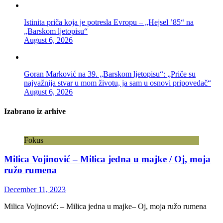
Istinita priča koja je potresla Evropu – „Hejsel ’85“ na
„Barskom ljetopisu“
August 6, 2026
Goran Marković na 39. „Barskom ljetopisu“: „Priče su
najvažnija stvar u mom životu, ja sam u osnovi pripovedač“
August 6, 2026
Izabrano iz arhive
Fokus
Milica Vojinović – Milica jedna u majke / Oj, moja
ružo rumena
December 11, 2023
Milica Vojinović: – Milica jedna u majke– Oj, moja ružo rumena