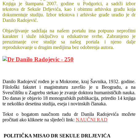
Knjiga je štampana 2007. godine u Podgorici, a sadrži izbor
tekstova dr Sekule Drljevića, kao i obimnu arhivsku građu koja
dokumentuje studiju. Izbor tekstova i arhivske građe uradio je dr
Danilo Radojević.
Objavljivanje sadržaja na našem portalu ima potpuno neprofitni
karakter i služe isključivo u edukativne svrhe. Zabranjeno je
preuzimanje ove studije sa našeg portala i njeno dalje
reprodukovanje u drugim medijima bez odobrenja autora.
Danilo Radojević rođen je u Mokrome, kraj Šavnika, 1932. godine.
Filološki fakutet i magistraturu završio je u Beogradu, a na
Sveučilištu u Zagrebu stekao je zvanje doktora humanističkih nauka.
Do danas je objavio 18 monografskih publikacija, priredio 14 knjiga
te nekoliko desetina studija, eseja i novinskih članaka.
Tekst o bogatom naučnom radu dr Danila Radojevića možete
pročitati ako kliknete na sljedeći link:
NAUČNI RAD
POLITIČKA MISAO DR SEKULE DRLJEVIĆA