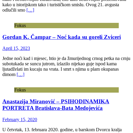
kako u istorijskom tako i turističkom smislu. Ovog 21. avgusta
odlučili smo
[…]
Fokus
Gordan K. Čampar – Noć kada su goreli Zviceri
April 15, 2023
Jedne noći kad i mjesec, htio je da žmurijednog crnog petka na crnju
subotukada se suncu jutrom, izlazilo nijekao guje ispod kama
ljutadželati im kucaju na vrata. I smrt s njima u plam okupanas
dimom
[…]
Fokus
Anastazija Miranović – PSIHODINAMIKA
PORTRETA Bratislava-Bata Medojevića
February 15, 2020
U četvrtak, 13. februara 2020. godine, u barskom Dvorcu kralja