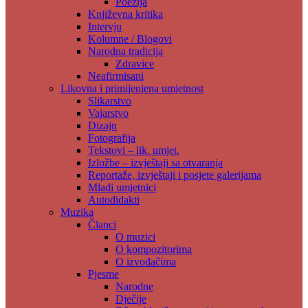
Poezija
Književna kritika
Intervju
Kolumne / Blogovi
Narodna tradicija
Zdravice
Neafirmisani
Likovna i primijenjena umjetnost
Slikarstvo
Vajarstvo
Dizajn
Fotografija
Tekstovi – lik. umjet.
Izložbe – izvještaji sa otvaranja
Reportaže, izvještaji i posjete galerijama
Mladi umjetnici
Autodidakti
Muzika
Članci
O muzici
O kompozitorima
O izvođačima
Pjesme
Narodne
Dječije