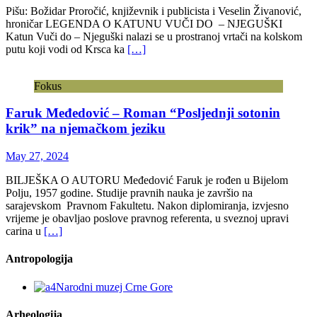
Pišu: Božidar Proročić, književnik i publicista i Veselin Živanović,
hroničar LEGENDA O KATUNU VUČI DO – NJEGUŠKI
Katun Vuči do – Njeguški nalazi se u prostranoj vrtači na kolskom
putu koji vodi od Krsca ka
[…]
Fokus
Faruk Međedović – Roman “Posljednji sotonin
krik” na njemačkom jeziku
May 27, 2024
BILJEŠKA O AUTORU Međedović Faruk je rođen u Bijelom
Polju, 1957 godine. Studije pravnih nauka je završio na
sarajevskom Pravnom Fakultetu. Nakon diplomiranja, izvjesno
vrijeme je obavljao poslove pravnog referenta, u sveznoj upravi
carina u
[…]
Antropologija
Arheologija