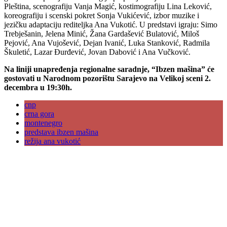
Pleština, scenografiju Vanja Magić, kostimografiju Lina Leković,
koreografiju i scenski pokret Sonja Vukićević, izbor muzike i
jezičku adaptaciju rediteljka Ana Vukotić. U predstavi igraju: Simo
Trebješanin, Jelena Minić, Žana Gardašević Bulatović, Miloš
Pejović, Ana Vujošević, Dejan Ivanić, Luka Stanković, Radmila
Škuletić, Lazar Đurđević, Jovan Dabović i Ana Vučković.
Na liniji unapređenja regionalne saradnje, “Ibzen mašina” će
gostovati u Narodnom pozorištu Sarajevo na Velikoj sceni
2.
decembra u 19:30h.
cnp
crna gora
montenegro
predstava ibzen mašina
režija ana vukotić