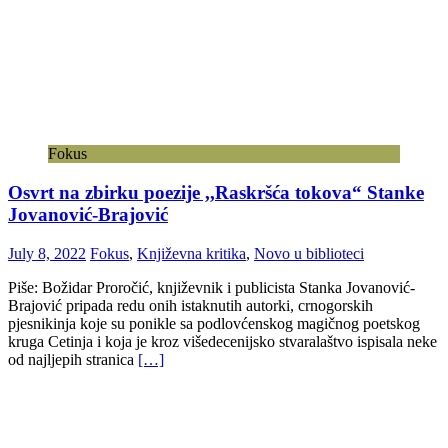
Fokus
Osvrt na zbirku poezije ,,Raskršća tokova“ Stanke
Jovanović-Brajović
July 8, 2022
Fokus
,
Književna kritika
,
Novo u biblioteci
Piše: Božidar Proročić, književnik i publicista Stanka Jovanović-
Brajović pripada redu onih istaknutih autorki, crnogorskih
pjesnikinja koje su ponikle sa podlovćenskog magičnog poetskog
kruga Cetinja i koja je kroz višedecenijsko stvaralaštvo ispisala neke
od najljepih stranica
[…]