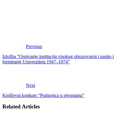
Previous
Izložba “Osnivanje institucija visokog obrazovanja i nauke i
formiranje Univerziteta 1947–1974”
Next
Književni konkurs “Podgorica u pjesmama”
Related Articles