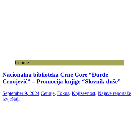
Cetinje
Nacionalna biblioteka Crne Gore “Đurđe
Crnojević” – Promocija knjige “Slovnik duše”
September 9, 2024
Cetinje
,
Fokus
,
Književnost
,
Najave reportaže
izvještaji