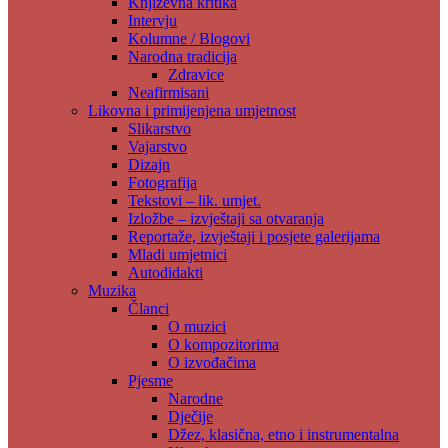
Književna kritika
Intervju
Kolumne / Blogovi
Narodna tradicija
Zdravice
Neafirmisani
Likovna i primijenjena umjetnost
Slikarstvo
Vajarstvo
Dizajn
Fotografija
Tekstovi – lik. umjet.
Izložbe – izvještaji sa otvaranja
Reportaže, izvještaji i posjete galerijama
Mladi umjetnici
Autodidakti
Muzika
Članci
O muzici
O kompozitorima
O izvođačima
Pjesme
Narodne
Dječije
Džez, klasična, etno i instrumentalna