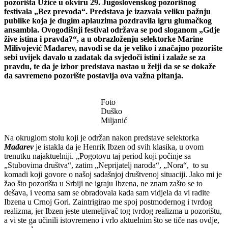
pozorišta Užice u okviru 29. Jugoslovenskog pozorišnog
festivala „Bez prevoda“. Predstava je izazvala veliku pažnju
publike koja je dugim aplauzima pozdravila igru glumačkog
ansambla. Ovogodišnji festival održava se pod sloganom „Gdje
žive istina i pravda?“, a u obrazloženju selektorke Marine
Milivojević Mađarev, navodi se da je veliko i značajno pozorište
sebi uvijek davalo u zadatak da svjedoči istini i zalaže se za
pravdu, te da je izbor predstava nastao u želji da se se dokaže
da savremeno pozorište postavlja ova važna pitanja.
Foto
Duško
Miljanić
Na okruglom stolu koji je održan nakon predstave selektorka
Mađarev
je istakla da je Henrik Ibzen od svih klasika, u ovom
trenutku najaktuelniji. „Pogotovu taj period koji počinje sa
„Stubovima društva“, zatim „Neprijatelj naroda“, „Nora“, to su
komadi koji govore o našoj sadašnjoj društvenoj situaciji. Jako mi je
žao što pozorišta u Srbiji ne igraju Ibzena, ne znam zašto se to
dešava, i veoma sam se obradovala kada sam vidjela da vi radite
Ibzena u Crnoj Gori. Zaintrigirao me spoj postmodernog i tvrdog
realizma, jer Ibzen jeste utemeljivač tog tvrdog realizma u pozorištu,
a vi ste ga učinili istovremeno i vrlo aktuelnim što se tiče nas ovdje,