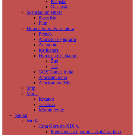
Klapske
Guslarske
Scenska umjetnost
Pozorište
Film
Humor-Satira-Karikatura
Preteče
Aforizmi i epigrami
Anegdote
Karikature
Humor u CG štampi
Žuč
Tuš
GOSTionica duha
Aforizam dana
Aforizam neđelje
Strip
Moda
Kreatori
Tekstovi
Modne revije
Nauka
Istorija
Crna Gora do XIX v.
Predslovenski period – Antičko doba