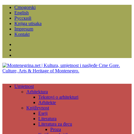
Crnogorski
English
Русский
Knjiga utisaka
Impresum
Kontakt
Facebook
Instagram
YouTube
Umjetnost
Arhitektura
Tekstovi o arhitekturi
Arhitekte
Književnost
Eseji
Literatura
Literatura za đecu
Proza