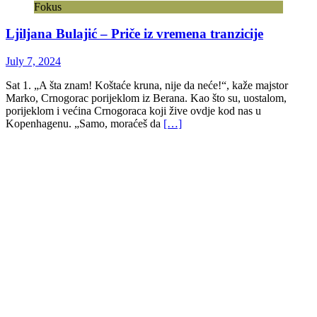
Fokus
Ljiljana Bulajić – Priče iz vremena tranzicije
July 7, 2024
Sat 1. „A šta znam! Koštaće kruna, nije da neće!“, kaže majstor
Marko, Crnogorac porijeklom iz Berana. Kao što su, uostalom,
porijeklom i većina Crnogoraca koji žive ovdje kod nas u
Kopenhagenu. „Samo, moraćeš da
[…]