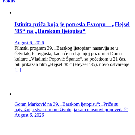
Fokus
Istinita priča koja je potresla Evropu – „Hejsel
’85“ na „Barskom ljetopisu“
August 6, 2026
Filmski program 39. „Barskog ljetopisa“ nastavlja se u
četvrtak, 6. avgusta, kada će na Ljetnjoj pozornici Doma
kulture „Vladimir Popović Španac“, sa početkom u 21 čas,
biti prikazan film „Hejsel ’85“ (Heysel ’85), novo ostvarenje
[...]
Goran Marković na 39. „Barskom ljetopisu“: „Priče su
najvažnija stvar u mom životu, ja sam u osnovi pripovedač“
August 6, 2026