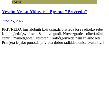
Fokus
Veselin Vesko Milović – Pjesma “Privreda”
June 25, 2022
PRIVREDA Ima zlobnih koji kažu,da privreda loše radi,oko sebe
kad pogledaš,svud se nešto novo gradi. Nove zgrade, soliteri,tržni
centri i marketi,hoteli, restorani i kafići,privreda nam stvarno leti.
Primjera je jako puno,da privreda dobro radi,kladionica svaka
[…]