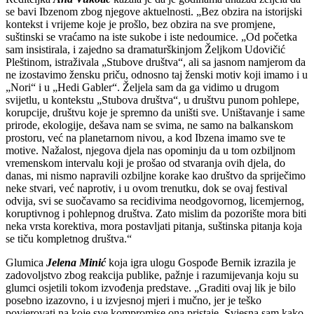
se bavi Ibzenom zbog njegove aktuelnosti. „Bez obzira na istorijski
kontekst i vrijeme koje je prošlo, bez obzira na sve promjene,
suštinski se vraćamo na iste sukobe i iste nedoumice. „Od početka
sam insistirala, i zajedno sa dramaturškinjom Željkom Udovičić
Pleštinom, istraživala „Stubove društva“, ali sa jasnom namjerom da
ne izostavimo žensku priču, odnosno taj ženski motiv koji imamo i u
„Nori“ i u „Hedi Gabler“. Željela sam da ga vidimo u drugom
svijetlu, u kontekstu „Stubova društva“, u društvu punom pohlepe,
korupcije, društvu koje je spremno da uništi sve. Uništavanje i same
prirode, ekologije, dešava nam se svima, ne samo na balkanskom
prostoru, već na planetarnom nivou, a kod Ibzena imamo sve te
motive. Nažalost, njegova djela nas opominju da u tom ozbiljnom
vremenskom intervalu koji je prošao od stvaranja ovih djela, do
danas, mi nismo napravili ozbiljne korake kao društvo da spriječimo
neke stvari, već naprotiv, i u ovom trenutku, dok se ovaj festival
odvija, svi se suočavamo sa recidivima neodgovornog, licemjernog,
koruptivnog i pohlepnog društva. Zato mislim da pozorište mora biti
neka vrsta korektiva, mora postavljati pitanja, suštinska pitanja koja
se tiču kompletnog društva.“
Glumica
Jelena Minić
koja igra ulogu Gospođe Bernik izrazila je
zadovoljstvo zbog reakcija publike, pažnje i razumijevanja koju su
glumci osjetili tokom izvođenja predstave. „Graditi ovaj lik je bilo
posebno izazovno, i u izvjesnoj mjeri i mučno, jer je teško
povjerovati na koje sve kompromise ona pristaje. Svjesna sam kako