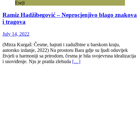
Eseji
Ramiz Hadžibegović – Neprocjenjivo blago znakova
i tragova
July 14, 2022
(Mirza Kurgaš: Česme, hajrati i zadužbine u barskom kraju,
autorsko izdanje, 2022) Na prostoru Bara gdje su ljudi oduvijek
živjeli u harmoniji sa prirodom, česma je bila svojevrsna idealizacija
i snoviđenje. Nju je pratila zlehuda
[…]