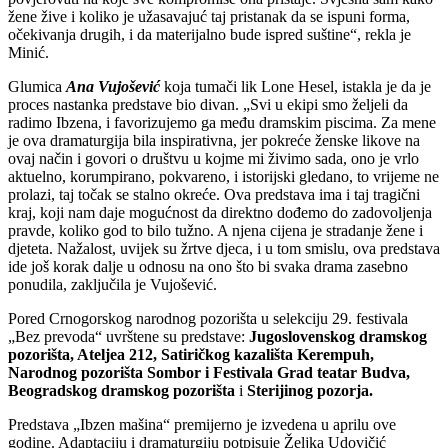
žene žive i koliko je užasavajuć taj pristanak da se ispuni forma,
očekivanja drugih, i da materijalno bude ispred suštine“, rekla je
Minić.
Glumica
Ana Vujošević
koja tumači lik Lone Hesel, istakla je da je
proces nastanka predstave bio divan. „Svi u ekipi smo željeli da
radimo Ibzena, i favorizujemo ga među dramskim piscima. Za mene
je ova dramaturgija bila inspirativna, jer pokreće ženske likove na
ovaj način i govori o društvu u kojme mi živimo sada, ono je vrlo
aktuelno, korumpirano, pokvareno, i istorijski gledano, to vrijeme ne
prolazi, taj točak se stalno okreće. Ova predstava ima i taj tragični
kraj, koji nam daje mogućnost da direktno dođemo do zadovoljenja
pravde, koliko god to bilo tužno. A njena cijena je stradanje žene i
djeteta. Nažalost, uvijek su žrtve djeca, i u tom smislu, ova predstava
ide još korak dalje u odnosu na ono što bi svaka drama zasebno
ponudila, zaključila je Vujošević.
Pored Crnogorskog narodnog pozorišta u selekciju 29. festivala
„Bez prevoda“ uvrštene su predstave:
Jugoslovenskog dramskog
pozorišta, Ateljea 212, Satiričkog kazališta Kerempuh,
Narodnog pozorišta Sombor i Festivala Grad teatar Budva,
Beogradskog dramskog pozorišta
i
Sterijinog pozorja.
Predstava „Ibzen mašina“ premijerno je izvedena u aprilu ove
godine. Adaptaciju i dramaturgiju potpisuje Željka Udovičić