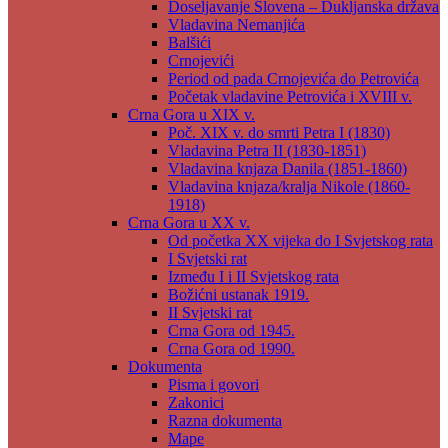
Doseljavanje Slovena – Dukljanska država
Vladavina Nemanjića
Balšići
Crnojevići
Period od pada Crnojevića do Petrovića
Početak vladavine Petrovića i XVIII v.
Crna Gora u XIX v.
Poč. XIX v. do smrti Petra I (1830)
Vladavina Petra II (1830-1851)
Vladavina knjaza Danila (1851-1860)
Vladavina knjaza/kralja Nikole (1860-
1918)
Crna Gora u XX v.
Od početka XX vijeka do I Svjetskog rata
I Svjetski rat
Između I i II Svjetskog rata
Božićni ustanak 1919.
II Svjetski rat
Crna Gora od 1945.
Crna Gora od 1990.
Dokumenta
Pisma i govori
Zakonici
Razna dokumenta
Mape