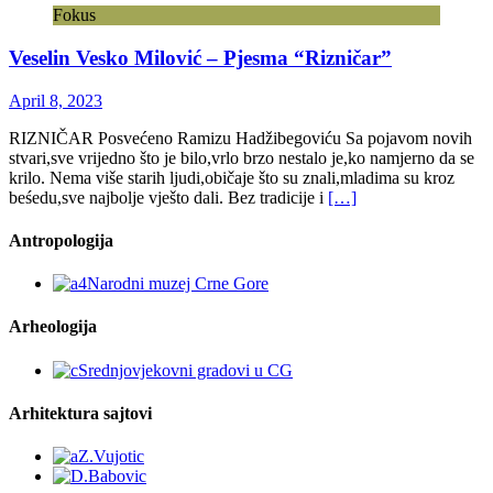
Fokus
Veselin Vesko Milović – Pjesma “Rizničar”
April 8, 2023
RIZNIČAR Posvećeno Ramizu Hadžibegoviću Sa pojavom novih
stvari,sve vrijedno što je bilo,vrlo brzo nestalo je,ko namjerno da se
krilo. Nema više starih ljudi,običaje što su znali,mladima su kroz
beśedu,sve najbolje vješto dali. Bez tradicije i
[…]
Antropologija
Arheologija
Arhitektura sajtovi