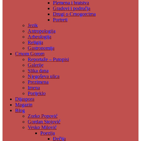
Plemena i bratstva
Gradovi i područja
Drugi o Crnogorcima
Portreti
Jezik
Antropologija
Arheologija
Religija
Gastronomija
Crnom Gorom
Reportaže – Putopisi
Galerije
Slika dana
Njegoševa ulica
Prezimena
Imena
Porijeklo
Dijaspora
Magazin
Blog
Zorko Popović
Gordan Stojović
Vesko Milović
Poezija
Đečija