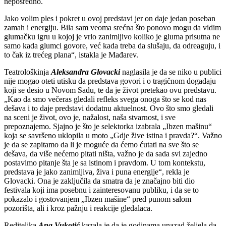
neposredno.
Jako volim ples i pokret u ovoj predstavi jer on daje jedan poseban
zamah i energiju. Bila sam veoma srećna što ponovo mogu da vidim
glumačku igru u kojoj je vrlo zanimljivo koliko je gluma prisutna ne
samo kada glumci govore, već kada treba da slušaju, da odreaguju, i
to čak iz trećeg plana“, istakla je Mađarev.
Teatrološkinja
Aleksandra Glovacki
naglasila je da se niko u publici
nije mogao oteti utisku da predstava govori i o tragičnom događaju
koji se desio u Novom Sadu, te da je život pretekao ovu predstavu.
„Kao da smo večeras gledali refleks svega onoga što se kod nas
dešava i to daje predstavi dodatnu aktuelnost. Ovo što smo gledali
na sceni je život, ovo je, nažalost, naša stvarnost, i sve
prepoznajemo. Sjajno je što je selektorka izabrala „Ibzen mašinu“
koja se savršeno uklopila u moto „Gdje žive istina i pravda?“. Važno
je da se zapitamo da li je moguće da ćemo ćutati na sve što se
dešava, da više nećemo pitati ništa, važno je da sada svi zajedno
postavimo pitanje šta je sa istinom i pravdom. U tom kontekstu,
predstava je jako zanimljiva, živa i puna energije“, rekla je
Glovacki. Ona je zaključila da smatra da je značajno biti dio
festivala koji ima posebnu i zainteresovanu publiku, i da se to
pokazalo i gostovanjem „Ibzen mašine“ pred punom salom
pozorišta, ali i kroz pažnju i reakcije gledalaca.
Rediteljka
Ana Vukotić
kazala je da je godinama unazad željela da