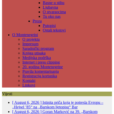
Basne u stihu
Ljubavna
O stvaraocima
Tu oko nas
Proza
Putopisi
Ostali tekstovi
O Montenegrini
O projektu
Impresum
Saradnički program
Knjiga utisaka
Medijska podrška
Internet i press clipping
20. godina Montenegrine
Pravila komentarisanja
Registracija korisnika
Kontakt
Linkovi
Vijesti
[ August 6, 2026 ]
Istinita priča koja je potresla Evropu –
„Hejsel ’85“ na „Barskom ljetopisu“
Bar
[ August 6, 2026 ]
Goran Marković na 39. „Barskom