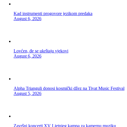
Kad instrumenti progovore jezikom predaka
August 6, 2026
Lovćen, đe se ukrštaju vjekovi
August 6, 2026
Alpha Trianguli donosi kosmički džez na Tivat Music Festival
August 5, 2026
Završni koncerti XV Ljetnjeg kampa za kamernu muziku