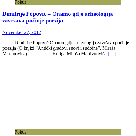
Fokus
Dimitrije Popović – Onamo gdje arheologija
završava počinje poezija
November 27, 2012
Dimitrije Popović Onamo gdje arheologija završava počinje
poezija (O knjizi “Antički gradovi snovi i sudbine”, Miraša
Martinovića) Knjiga Miraša Martivnovića
[…]
Fokus