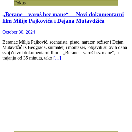
Fokus
,,Berane – varoš bez mane“ – Novi dokumentarni
film Milije Pajkovića i Dejana Mutavdžića
October 30, 2024
Beranac Milija Pajković, scenarista, pisac, narator, režiser i Dejan
Mutavdžić iz Beograda, snimatelj i montažer, objavili su ovih dana
svoj četvrti dokumentarni film – ,,Berane – varoš bez mane“, u
trajanju od 35 minuta, tako
[…]