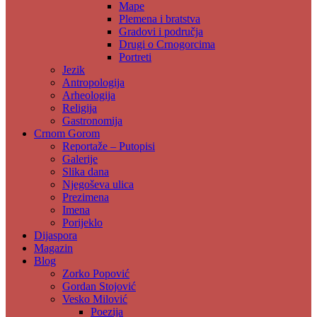
Mape
Plemena i bratstva
Gradovi i područja
Drugi o Crnogorcima
Portreti
Jezik
Antropologija
Arheologija
Religija
Gastronomija
Crnom Gorom
Reportaže – Putopisi
Galerije
Slika dana
Njegoševa ulica
Prezimena
Imena
Porijeklo
Dijaspora
Magazin
Blog
Zorko Popović
Gordan Stojović
Vesko Milović
Poezija