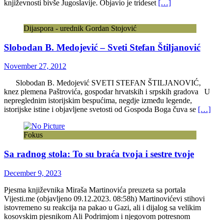
književnosti bivše Jugoslavije. Objavio je trideset
[…]
Dijaspora - urednik Gordan Stojović
Slobodan B. Medojević – Sveti Stefan Štiljanović
November 27, 2012
Slobodan B. Medojević SVETI STEFAN ŠTILJANOVIĆ,
knez plemena Paštrovića, gospodar hrvatskih i srpskih gradova U
nepreglednim istorijskim bespućima, negdje između legende,
istorijske istine i objavljene svetosti od Gospoda Boga čuva se
[…]
Fokus
Sa radnog stola: To su braća tvoja i sestre tvoje
December 9, 2023
Pjesma književnika Miraša Martinovića preuzeta sa portala
Vijesti.me (objavljeno 09.12.2023. 08:58h) Martinovićevi stihovi
istovremeno su reakcija na pakao u Gazi, ali i dijalog sa velikim
kosovskim pjesnikom Ali Podrimjom i njegovom potresnom