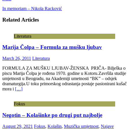
In memoriam – Nikola Racković
Related Articles
Literatura
Marija Čolpa – Formula za mušku ljubav
March 26, 2011
Literatura
FORMULA ZA MUŠKU LJUBAV-ŽENSKA PRIČA- Bilješka o
piscu Marija Čolpa je rođena 1970. godine u Kotoru.Završila studije
umjetnosti u Beogradu, na Akademiji umetnosti “BK” – odsjek
dramaturgija.U toku primorskog odrastanja postaje pasionirani kušač
mora i
[…]
Fokus
Negotin – Kolašinke po drugi put najbolje
August 29, 2021
Fokus
,
Kolašin
,
Muzička umjetnost
,
Najave