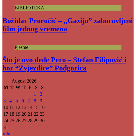
BIBLIOTEKA
Božidar Proročić – ,,Gazija” zaboravljeni
film jednog vremena
Pjesme
Što je ovo đede Pero – Stefan Filipović i
hor “Zvjezdice” Podgorica
August 2026
M
T
W
T
F
S
S
1
2
3
4
5
6
7
8
9
10
11
12
13
14
15
16
17
18
19
20
21
22
23
24
25
26
27
28
29
30
31
« Jul