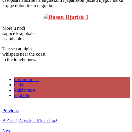
časopisa nalazi se na engleskom i japanskom jeziku njegov haiku
koji je dobio treću nagradu:
More u noći
šapuće kraj obale
usamljenima..
The sea at night
whispers near the coast
to the lonely ones.
dušan đurišić
haiku
književnost
nagrada
Previous
Bešir Ljušković – Vjetar i raž
Next