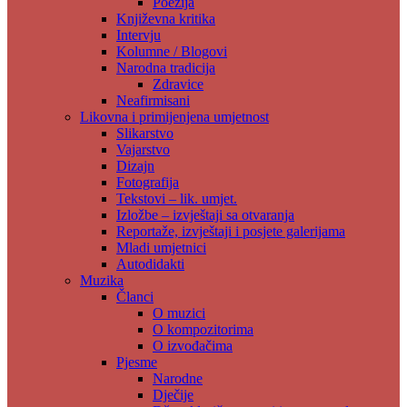
Poezija
Književna kritika
Intervju
Kolumne / Blogovi
Narodna tradicija
Zdravice
Neafirmisani
Likovna i primijenjena umjetnost
Slikarstvo
Vajarstvo
Dizajn
Fotografija
Tekstovi – lik. umjet.
Izložbe – izvještaji sa otvaranja
Reportaže, izvještaji i posjete galerijama
Mladi umjetnici
Autodidakti
Muzika
Članci
O muzici
O kompozitorima
O izvođačima
Pjesme
Narodne
Dječije