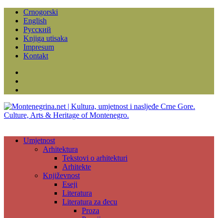
Crnogorski
English
Русский
Knjiga utisaka
Impresum
Kontakt
Facebook
Instagram
YouTube
Umjetnost
Arhitektura
Tekstovi o arhitekturi
Arhitekte
Književnost
Eseji
Literatura
Literatura za đecu
Proza