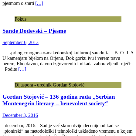
pjesmom o smrti
[…]
Fokus
Sande Dodevski – Pjesme
September 6, 2013
-prilog crnogorsko-makedonskoj kulturnoj saradnji- B O J A
U kamenjaru bijelom na Orjenu, Dok gorku ivu i verem travu
berem, Eho davno, davno izgovorenih I nikada zaboravljenih riječi:
Pođite
[…]
Dijaspora - urednik Gordan Stojović
Gordan Stojović – 136 godina rada „Serbian
Montenegrin literary – benevolent society“
December 3, 2016
decembar, 2016. Sad je već skoro dvije decenije od kad se
„pionirski“ na metodološki i tehnološki usklađeno vremenu u kojem