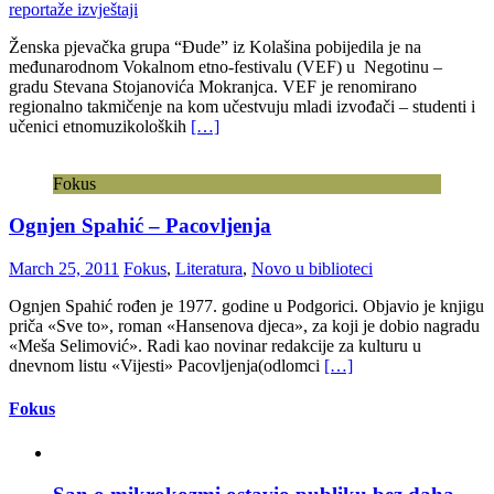
reportaže izvještaji
Ženska pjevačka grupa “Đude” iz Kolašina pobijedila je na
međunarodnom Vokalnom etno-festivalu (VEF) u Negotinu –
gradu Stevana Stojanovića Mokranjca. VEF je renomirano
regionalno takmičenje na kom učestvuju mladi izvođači – studenti i
učenici etnomuzikoloških
[…]
Fokus
Ognjen Spahić – Pacovljenja
March 25, 2011
Fokus
,
Literatura
,
Novo u biblioteci
Ognjen Spahić rođen je 1977. godine u Podgorici. Objavio je knjigu
priča «Sve to», roman «Hansenova djeca», za koji je dobio nagradu
«Meša Selimović». Radi kao novinar redakcije za kulturu u
dnevnom listu «Vijesti» Pacovljenja(odlomci
[…]
Fokus