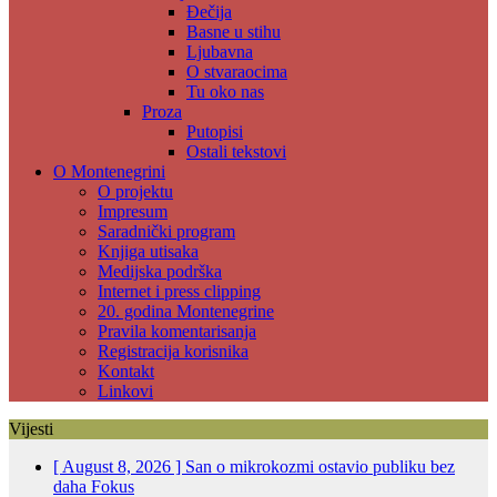
Đečija
Basne u stihu
Ljubavna
O stvaraocima
Tu oko nas
Proza
Putopisi
Ostali tekstovi
O Montenegrini
O projektu
Impresum
Saradnički program
Knjiga utisaka
Medijska podrška
Internet i press clipping
20. godina Montenegrine
Pravila komentarisanja
Registracija korisnika
Kontakt
Linkovi
Vijesti
[ August 8, 2026 ]
San o mikrokozmi ostavio publiku bez
daha
Fokus