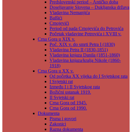
Predslovenski period – Antičko doba
Doseljavanje Slovena – Dukljanska država
Vladavina Nemanjića
Balšići
Crnojevići
Period od pada Crnojevića do Petrovića
Početak vladavine Petrovića i XVIII v.
Crna Gora u XIX v.
Poč. XIX v. do smrti Petra I (1830)
Vladavina Petra II (1830-1851)
Vladavina knjaza Danila (1851-1860)
Vladavina knjaza/kralja Nikole (1860-
1918)
Crna Gora u XX v.
Od početka XX vijeka do I Svjetskog rata
I Svjetski rat
Između I i II Svjetskog rata
Božićni ustanak 1919.
II Svjetski rat
Crna Gora od 1945.
Crna Gora od 1990.
Dokumenta
Pisma i govori
Zakonici
Razna dokumenta