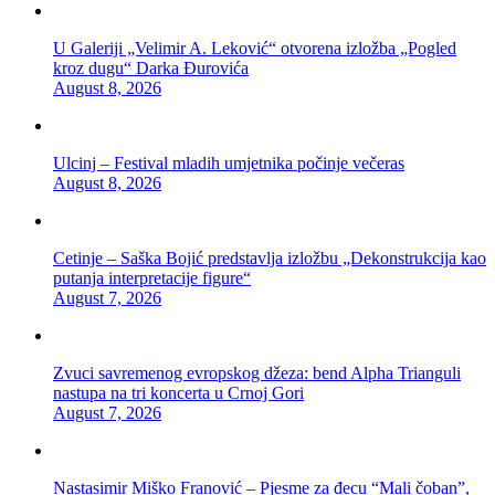
U Galeriji „Velimir A. Leković“ otvorena izložba „Pogled
kroz dugu“ Darka Đurovića
August 8, 2026
Ulcinj – Festival mladih umjetnika počinje večeras
August 8, 2026
Cetinje – Saška Bojić predstavlja izložbu „Dekonstrukcija kao
putanja interpretacije figure“
August 7, 2026
Zvuci savremenog evropskog džeza: bend Alpha Trianguli
nastupa na tri koncerta u Crnoj Gori
August 7, 2026
Nastasimir Miško Franović – Pjesme za đecu “Mali čoban”,