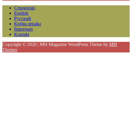
Crnogorski
English
Русский
Knjiga utisaka
Impresum
Kontakt
Copyright © 2026 | MH Magazine WordPress Theme by
MH
Themes