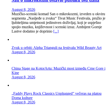
San o mikrokozmi ostavio publiku bez daha
August 8, 2026
Muzičko-scenski komad San o mikrokozmi, izveden u okviru
segmenta „Nasljeđe u zvuku“ Tivat Music Festivala, pružio je
ljubiteljima umjetnosti jedinstven doživljaj, koji je uspješno
spojio muziku, književnost i scenski izraz. Ambijent Gornje
Lastve dodatno je doprinio
[...]
Zvuk u orbiti: Alpha Trianguli na festivalu Wild Beauty Art
August 8, 2026
China Stage na KotorArtu: Muzički most između Crne Gore i
Kine
August 8, 2026
„Faddy Plays Rock Classics Unplugged” večeras na platou
Doma kulture
August 8, 2026