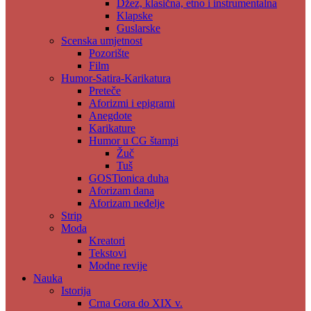
Džez, klasična, etno i instrumentalna
Klapske
Guslarske
Scenska umjetnost
Pozorište
Film
Humor-Satira-Karikatura
Preteče
Aforizmi i epigrami
Anegdote
Karikature
Humor u CG štampi
Žuč
Tuš
GOSTionica duha
Aforizam dana
Aforizam neđelje
Strip
Moda
Kreatori
Tekstovi
Modne revije
Nauka
Istorija
Crna Gora do XIX v.