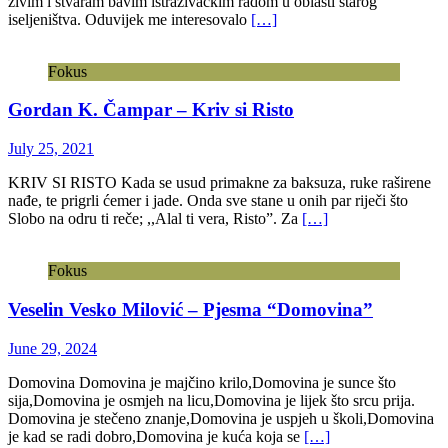
živim i stvaram bavim istraživačkim radom u oblasti starog
iseljeništva. Oduvijek me interesovalo
[…]
Fokus
Gordan K. Čampar – Kriv si Risto
July 25, 2021
KRIV SI RISTO Kada se usud primakne za baksuza, ruke raširene
nađe, te prigrli ćemer i jade. Onda sve stane u onih par riječi što
Slobo na odru ti reče; ,,Alal ti vera, Risto”. Za
[…]
Fokus
Veselin Vesko Milović – Pjesma “Domovina”
June 29, 2024
Domovina Domovina je majčino krilo,Domovina je sunce što
sija,Domovina je osmjeh na licu,Domovina je lijek što srcu prija.
Domovina je stečeno znanje,Domovina je uspjeh u školi,Domovina
je kad se radi dobro,Domovina je kuća koja se
[…]