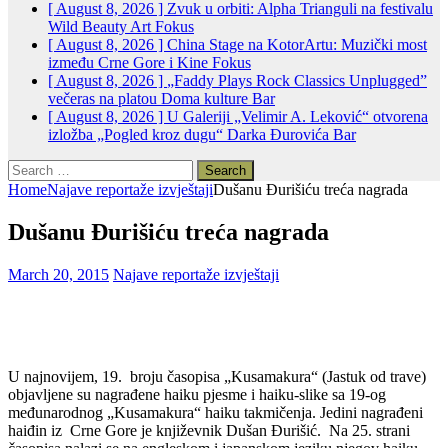
[ August 8, 2026 ]
Zvuk u orbiti: Alpha Trianguli na festivalu
Wild Beauty Art
Fokus
[ August 8, 2026 ]
China Stage na KotorArtu: Muzički most
između Crne Gore i Kine
Fokus
[ August 8, 2026 ]
„Faddy Plays Rock Classics Unplugged”
večeras na platou Doma kulture
Bar
[ August 8, 2026 ]
U Galeriji „Velimir A. Leković“ otvorena
izložba „Pogled kroz dugu“ Darka Đurovića
Bar
Search
for:
Home
Najave reportaže izvještaji
Dušanu Đurišiću treća nagrada
Dušanu Đurišiću treća nagrada
March 20, 2015
Najave reportaže izvještaji
U najnovijem, 19. broju časopisa „Kusamakura“ (Jastuk od trave)
objavljene su nagrađene haiku pjesme i haiku-slike sa 19-og
međunarodnog „Kusamakura“ haiku takmičenja. Jedini nagrađeni
haiđin iz Crne Gore je književnik Dušan Đurišić. Na 25. strani