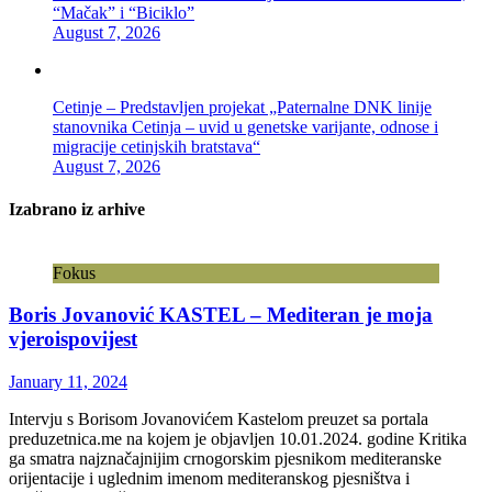
“Mačak” i “Biciklo”
August 7, 2026
Cetinje – Predstavljen projekat „Paternalne DNK linije
stanovnika Cetinja – uvid u genetske varijante, odnose i
migracije cetinjskih bratstava“
August 7, 2026
Izabrano iz arhive
Fokus
Boris Jovanović KASTEL – Mediteran je moja
vjeroispovijest
January 11, 2024
Intervju s Borisom Jovanovićem Kastelom preuzet sa portala
preduzetnica.me na kojem je objavljen 10.01.2024. godine Kritika
ga smatra najznačajnijim crnogorskim pjesnikom mediteranske
orijentacije i uglednim imenom mediteranskog pjesništva i