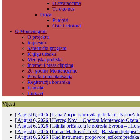
O stvaraocima
Tu oko nas
Proza
Putopisi
Ostali tekstovi
O Montenegrini
O projektu
Impresum
Saradnički program
Knjiga utisaka
Medijska podrška
Internet i press clipping
20. godina Montenegrine
Pravila komentarisanja
Registracija korisnika
Kontakt
Linkovi
Vijesti
[ August 6, 2026 ]
Lana Zorjan oduševila publiku na KotorArt
[ August 6, 2026 ]
Herceg Novi – Operosa Montenegro Opera 
[ August 6, 2026 ]
Istinita priča koja je potresla Evropu – „He
[ August 6, 2026 ]
Goran Marković na 39. „Barskom ljetopisu“:
[ August 6, 2026 ]
Kad instrumenti progovore jezikom predak