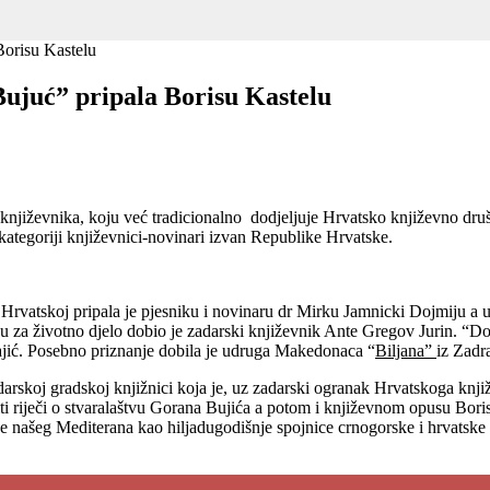
Borisu Kastelu
ujuć” pripala Borisu Kastelu
iževnika, koju već tradicionalno dodjeljuje Hrvatsko književno društv
tegoriji književnici-novinari izvan Republike Hrvatske.
rvatskoj pripala je pjesniku i novinaru dr Mirku Jamnicki Dojmiju a u 
za životno djelo dobio je zadarski književnik Ante Gregov Jurin. “Dona
ajić. Posebno priznanje dobila je udruga Makedonaca “
Biljana”
iz Zadr
darskoj gradskoj knjižnici koja je, uz zadarski ogranak Hrvatskoga knjiž
iti riječi o stvaralaštvu Gorana Bujića a potom i književnom opusu Bor
e našeg Mediterana kao hiljadugodišnje spojnice crnogorske i hrvatske 