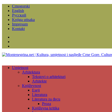
Crnogorski
English
Русский
Knjiga utisaka
Impresum
Kontakt
Facebook
Instagram
YouTube
Umjetnost
Arhitektura
Tekstovi o arhitekturi
Arhitekte
Književnost
Eseji
Literatura
Literatura za đecu
Proza
Književna kritika