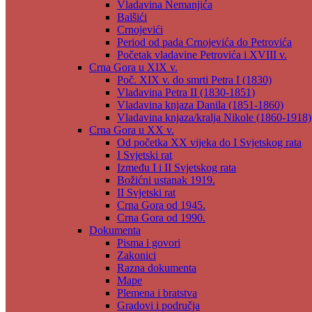
Vladavina Nemanjića
Balšići
Crnojevići
Period od pada Crnojevića do Petrovića
Početak vladavine Petrovića i XVIII v.
Crna Gora u XIX v.
Poč. XIX v. do smrti Petra I (1830)
Vladavina Petra II (1830-1851)
Vladavina knjaza Danila (1851-1860)
Vladavina knjaza/kralja Nikole (1860-1918)
Crna Gora u XX v.
Od početka XX vijeka do I Svjetskog rata
I Svjetski rat
Između I i II Svjetskog rata
Božićni ustanak 1919.
II Svjetski rat
Crna Gora od 1945.
Crna Gora od 1990.
Dokumenta
Pisma i govori
Zakonici
Razna dokumenta
Mape
Plemena i bratstva
Gradovi i područja