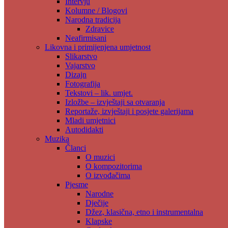
Intervju
Kolumne / Blogovi
Narodna tradicija
Zdravice
Neafirmisani
Likovna i primijenjena umjetnost
Slikarstvo
Vajarstvo
Dizajn
Fotografija
Tekstovi – lik. umjet.
Izložbe – izvještaji sa otvaranja
Reportaže, izvještaji i posjete galerijama
Mladi umjetnici
Autodidakti
Muzika
Članci
O muzici
O kompozitorima
O izvođačima
Pjesme
Narodne
Dječije
Džez, klasična, etno i instrumentalna
Klapske