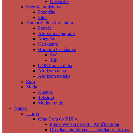
Guslarske
Scenska umjetnost
Pozorište
Film
Humor-Satira-Karikatura
Preteče
Aforizmi i epigrami
Anegdote
Karikature
Humor u CG štampi
Žuč
Tuš
GOSTionica duha
Aforizam dana
Aforizam neđelje
Strip
Moda
Kreatori
Tekstovi
Modne revije
Nauka
Istorija
Crna Gora do XIX v.
Predslovenski period – Antičko doba
Doseljavanje Slovena – Dukljanska država