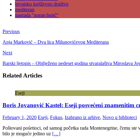
hrvatsko književno društvo
mediteran
nagrada "goran bujić"
Previous
Anja Marković – Dva lica Milunovićevog Mediterana
Next
Barski ljetopis – Obilježeno pedeset godina stvaralaštva Miroslava J
Related Articles
Eseji
Boris Jovanović Kastel: Eseji posvećeni znamenitim
February 1, 2020
Eseji
,
Fokus
,
Izabrano iz arhive
,
Novo u biblioteci
Poštovani pośetioci, od samog početka rada Montenegrine, čemu ste vi n
bilo je moguće jedino uz
[…]