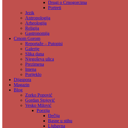
Drugi o Crnogorcima
Portreti
Jezik
Antropologija
Arheologija
Religija
Gastronomija
Crnom Gorom
Reportaže – Putopisi
Galerije
Slika dana
Njegoševa ulica
Prezimena
Imena
Porijeklo
Dijaspora
Magazin
Blog
Zorko Popović
Gordan Stojović
Vesko Milović
Poezija
Đečija
Basne u stihu
Ljubavna