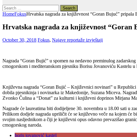
Search
for:
Home
Fokus
Hrvatska nagrada za književnost “Goran Bujuć” pripala 
Hrvatska nagrada za književnost “Goran B
October 30, 2018
Fokus
,
Najave reportaže izvještaji
Nagrada “Goran Bujić” u spomen na nedavno preminulog zadarskog knj
crnogorskom i mediteranskom pjesniku Borisu Jovanoviću Kastelu u ka
Književna nagrada “Goran Bujić – Književnici novinari” u Republici H
dobila pjesnikinja i novinarka iz Makedonije, Suzana Miceva. Nagradu 
Zvonko Čulina a “Donat” za kulturni i književni doprinos Mirjana M
Nagrade će laureatima biti dodijeljene 30. novembra u 18.00 sati u za
Prilikom dodjele nagrada upriličit će se književno veče na kojem će b
svojim nasljednikom a čiji je književni opus odavno prevazišao granic
crnogorskog naroda.
boris jovanović kastel