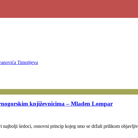
ovanovića Timotijeva
 crnogorskim književnicima – Mladen Lompar
ajbolji śedoci, osnovni princip kojeg smo se držali prilikom objavljivan