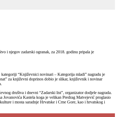
o i njegov zadarski ogranak, za 2018. godinu pripala je
kategoriji “Književnici novinari
–
Kategorija mladi” nagradu je
t” za književni doprinos dobio je slikar, književnik i novinar
a.
evnog društva i dnevni “Zadarski list”, organizator dodjele nagrada.
isa Jovanovića Kastela koga je velikan Predrag Matvejević proglasio
kulture i mosta saradnje Hrvatske i Crne Gore, kao i hrvatskog i