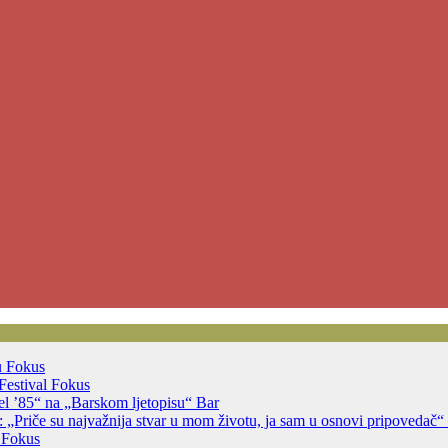
u
Fokus
Festival
Fokus
jsel ’85“ na „Barskom ljetopisu“
Bar
 „Priče su najvažnija stvar u mom životu, ja sam u osnovi pripovedač“
a
Fokus