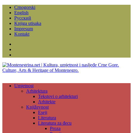
Crnogorski
English
Русский
Knjiga utisaka
Impresum
Kontakt
Facebook
Instagram
YouTube
Umjetnost
Arhitektura
Tekstovi o arhitekturi
Arhitekte
Književnost
Eseji
Literatura
Literatura za đecu
Proza