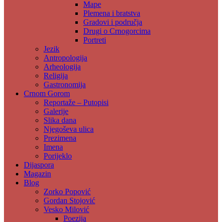
Mape
Plemena i bratstva
Gradovi i područja
Drugi o Crnogorcima
Portreti
Jezik
Antropologija
Arheologija
Religija
Gastronomija
Crnom Gorom
Reportaže – Putopisi
Galerije
Slika dana
Njegoševa ulica
Prezimena
Imena
Porijeklo
Dijaspora
Magazin
Blog
Zorko Popović
Gordan Stojović
Vesko Milović
Poezija