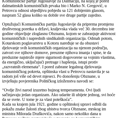
Komunističke partije Jugoslavije za Dalmaciju, na kojoj je pored
dalmatinskih komunističkih prvaka bio i Marko N. Gregović, u
Petrovcu odnosi ubjedljivu pobjedu sa 121 dobijenim glasom,
naspram 52 glasa koliko su dobile sve druge partije zajedno.
Optužujući Komunističku partiju Jugoslavije da priprema promjenu
društvenog poretka u državi, kraljevska vlada već 30. decembra iste
godine objavljuje zloglasnu Obznanu, kojom se zabranjuje aktivnost
komunističkih i naprednih sindikalnih organizacija. Odmah potom,
Kotarskom poglavarstvu u Kotoru naređuje se da obustavi
djelovanje svih komunističkih organizacija na njenom području,
zatvori sve njihove domove, preuzme njihova imanja i spise, te da
preduzme najstrože mjere sigurnosti dogovorene sa vojnim vlastima,
da energično, uključujući pretrage i hapšenja, istupi protiv
„razvratnih elemenata“. I pored zabrane legalnog djelovanja
komunističkog pokreta, opštinska vlast u Petrovcu nastavila je sa
radom još više od devet mjeseci. Po donošenju Obznane, u
izvještaju povjerenika Političkog izloženstva navodi se:
“Ovdje živi narod izuzetno bujnog temperamenta. Ovi ljudi
sačinjavaju jedan organizam. Ako udarite ili ubijete jednog, svi hoće
da se svete. U tome je za vlast poteškoća”.
Kada su krajem jula 1921. godine u opštinskoj upravi odbili da
pokažu znake žalosti zbog ubistva tvorca Obznane, mrskog im
ministra Milorada Draškovića, nakon samo nekoliko dana u