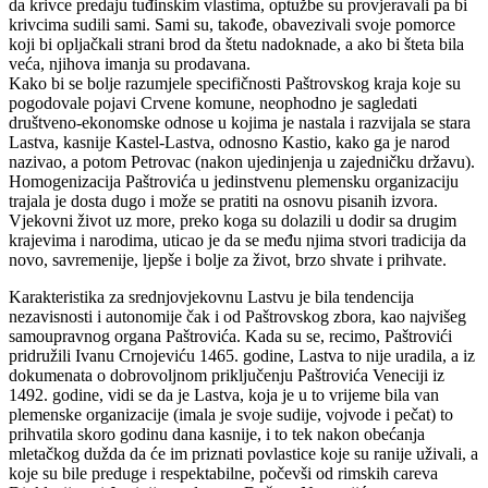
da krivce predaju tuđinskim vlastima, optužbe su provjeravali pa bi
krivcima sudili sami. Sami su, takođe, obavezivali svoje pomorce
koji bi opljačkali strani brod da štetu nadoknade, a ako bi šteta bila
veća, njihova imanja su prodavana.
Kako bi se bolje razumjele specifičnosti Paštrovskog kraja koje su
pogodovale pojavi Crvene komune, neophodno je sagledati
društveno-ekonomske odnose u kojima je nastala i razvijala se stara
Lastva, kasnije Kastel-Lastva, odnosno Kastio, kako ga je narod
nazivao, a potom Petrovac (nakon ujedinjenja u zajedničku državu).
Homogenizacija Paštrovića u jedinstvenu plemensku organizaciju
trajala je dosta dugo i može se pratiti na osnovu pisanih izvora.
Vjekovni život uz more, preko koga su dolazili u dodir sa drugim
krajevima i narodima, uticao je da se među njima stvori tradicija da
novo, savremenije, ljepše i bolje za život, brzo shvate i prihvate.
Karakteristika za srednjovjekovnu Lastvu je bila tendencija
nezavisnosti i autonomije čak i od Paštrovskog zbora, kao najvišeg
samoupravnog organa Paštrovića. Kada su se, recimo, Paštrovići
pridružili Ivanu Crnojeviću 1465. godine, Lastva to nije uradila, a iz
dokumenata o dobrovoljnom priključenju Paštrovića Veneciji iz
1492. godine, vidi se da je Lastva, koja je u to vrijeme bila van
plemenske organizacije (imala je svoje sudije, vojvode i pečat) to
prihvatila skoro godinu dana kasnije, i to tek nakon obećanja
mletačkog dužda da će im priznati povlastice koje su ranije uživali, a
koje su bile preduge i respektabilne, počevši od rimskih careva