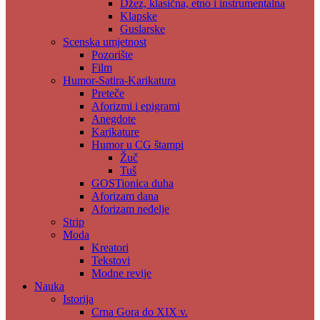
Džez, klasična, etno i instrumentalna
Klapske
Guslarske
Scenska umjetnost
Pozorište
Film
Humor-Satira-Karikatura
Preteče
Aforizmi i epigrami
Anegdote
Karikature
Humor u CG štampi
Žuč
Tuš
GOSTionica duha
Aforizam dana
Aforizam neđelje
Strip
Moda
Kreatori
Tekstovi
Modne revije
Nauka
Istorija
Crna Gora do XIX v.