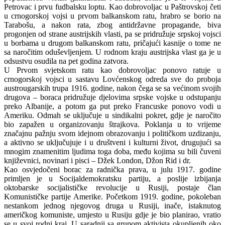
Petrovac i prvu fudbalsku loptu. Kao dobrovoljac u Paštrovskoj četi
u crnogorskoj vojsi u prvom balkanskom ratu, hrabro se borio na
Tarabošu, a nakon rata, zbog antidržavne propagande, biva
progonjen od strane austrijskih vlasti, pa se pridružuje srpskoj vojsci
u borbama u drugom balkanskom ratu, pričajući kasnije o tome ne
sa naročitim oduševljenjem. U rodnom kraju austrijska vlast ga je u
odsustvu osudila na pet godina zatvora.
U Prvom svjetskom ratu kao dobrovoljac ponovo ratuje u
crnogorskoj vojsci u sastavu Lovćenskog odreda sve do proboja
austrougarskih trupa 1916. godine, nakon čega se sa većinom svojih
drugova – boraca pridružuje djelovima srpske vojske u odstupanju
preko Albanije, a potom ga put preko Francuske ponovo vodi u
Ameriku. Odmah se uključuje u sindikalni pokret, gdje je naročito
bio zapažen u organizovanju štrajkova. Poklanja u to vrijeme
značajnu pažnju svom idejnom obrazovanju i političkom uzdizanju,
a aktivno se uključujuje i u društveni i kulturni život, drugujući sa
mnogim znamenitim ljudima toga doba, među kojima su bili čuveni
književnici, novinari i pisci – Džek London, Džon Rid i dr.
Kao osvjedočeni borac za radnička prava, u julu 1917. godine
primljen je u Socijaldemokratsku partiju, a poslije izbijanja
oktobarske socijalističke revolucije u Rusiji, postaje član
Komunističke partije Amerike. Početkom 1919. godine, pokoleban
nestankom jednog njegovog druga u Rusiji, inače, istaknutog
američkog komuniste, umjesto u Rusiju gdje je bio planirao, vratio
se u svoj rodni kraj. U saradnji sa grupom aktivista okupljenih oko