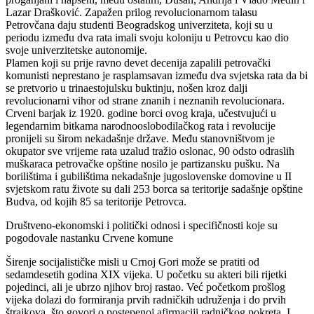
Lazar Drašković. Zapažen prilog revolucionarnom talasu
Petrovčana daju studenti Beogradskog univerziteta, koji su u
periodu između dva rata imali svoju koloniju u Petrovcu kao dio
svoje univerzitetske autonomije.
Plamen koji su prije ravno devet decenija zapalili petrovački
komunisti neprestano je rasplamsavan između dva svjetska rata da bi
se pretvorio u trinaestojulsku buktinju, nošen kroz dalji
revolucionarni vihor od strane znanih i neznanih revolucionara.
Crveni barjak iz 1920. godine borci ovog kraja, učestvujući u
legendarnim bitkama narodnooslobodilačkog rata i revolucije
pronijeli su širom nekadašnje države. Među stanovništvom je
okupator sve vrijeme rata uzalud tražio oslonac, 90 odsto odraslih
muškaraca petrovačke opštine nosilo je partizansku pušku. Na
borilištima i gubilištima nekadašnje jugoslovenske domovine u II
svjetskom ratu živote su dali 253 borca sa teritorije sadašnje opštine
Budva, od kojih 85 sa teritorije Petrovca.
Društveno-ekonomski i politički odnosi i specifičnosti koje su
pogodovale nastanku Crvene komune
Širenje socijalističke misli u Crnoj Gori može se pratiti od
sedamdesetih godina XIX vijeka. U početku su akteri bili rijetki
pojedinci, ali je ubrzo njihov broj rastao. Već početkom prošlog
vijeka dolazi do formiranja prvih radničkih udruženja i do prvih
štrajkova, što govori o postepenoj afirmaciji radničkog pokreta. I