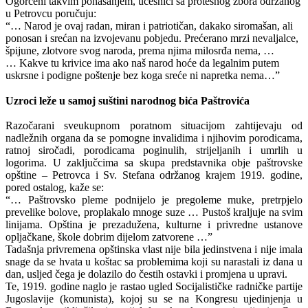
Ogorčeni takvim ponašanjem, učesnici sa protesnog zbora održanog
u Petrovcu poručuju:
“… Narod je ovaj radan, miran i patriotičan, dakako siromašan, ali
ponosan i srećan na izvojevanu pobjedu. Prećerano mrzi nevaljalce,
špijune, zlotvore svog naroda, prema njima milosrđa nema, …
… Kakve tu krivice ima ako naš narod hoće da legalnim putem
uskrsne i podigne poštenje bez koga sreće ni napretka nema…”
Uzroci leže u samoj suštini narodnog bića Paštrovića
Razočarani sveukupnom poratnom situacijom zahtijevaju od
nadležnih organa da se pomogne invalidima i njihovim porodicama,
ratnoj siročadi, porodicama poginulih, strijeljanih i umrlih u
logorima. U zaključcima sa skupa predstavnika obje paštrovske
opštine – Petrovca i Sv. Stefana održanog krajem 1919. godine,
pored ostalog, kaže se:
“… Paštrovsko pleme podnijelo je pregoleme muke, pretrpjelo
prevelike bolove, proplakalo mnoge suze … Pustoš kraljuje na svim
linijama. Opština je prezadužena, kulturne i privredne ustanove
opljačkane, škole dobrim dijelom zatvorene …”
Tadašnja privremena opštinska vlast nije bila jedinstvena i nije imala
snage da se hvata u koštac sa problemima koji su narastali iz dana u
dan, usljed čega je dolazilo do čestih ostavki i promjena u upravi.
Te, 1919. godine naglo je rastao ugled Socijalističke radničke partije
Jugoslavije (komunista), kojoj su se na Kongresu ujedinjenja u