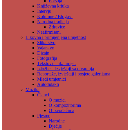
Poezija
Književna kritika
Intervju
Kolumne / Blogovi
Narodna tradicija
Zdravice
Neafirmisani
Likovna i primijenjena umjetnost
Slikarstvo
Vajarstvo
Dizajn
Fotografija
Tekstovi – lik. umjet.
Izložbe – izvještaji sa otvaranja
Reportaže, izvještaji i posjete galerijama
Mladi umjetnici
Autodidakti
Muzika
Članci
O muzici
O kompozitorima
O izvođačima
Pjesme
Narodne
Dječije