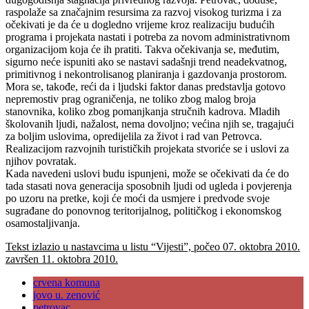
raspolaže sa značajnim resursima za razvoj visokog turizma i za
očekivati je da će u dogledno vrijeme kroz realizaciju budućih
programa i projekata nastati i potreba za novom administrativnom
organizacijom koja će ih pratiti. Takva očekivanja se, međutim,
sigurno neće ispuniti ako se nastavi sadašnji trend neadekvatnog,
primitivnog i nekontrolisanog planiranja i gazdovanja prostorom.
Mora se, takođe, reći da i ljudski faktor danas predstavlja gotovo
nepremostiv prag ograničenja, ne toliko zbog malog broja
stanovnika, koliko zbog pomanjkanja stručnih kadrova. Mladih
školovanih ljudi, nažalost, nema dovoljno; većina njih se, tragajući
za boljim uslovima, opredijelila za život i rad van Petrovca.
Realizacijom razvojnih turističkih projekata stvoriće se i uslovi za
njihov povratak.
Kada navedeni uslovi budu ispunjeni, može se očekivati da će do
tada stasati nova generacija sposobnih ljudi od ugleda i povjerenja
po uzoru na pretke, koji će moći da usmjere i predvode svoje
sugrađane do ponovnog teritorijalnog, političkog i ekonomskog
osamostaljivanja.
Tekst izlazio u nastavcima u listu “Vijesti”, počeo 07. oktobra 2010.
završen 11. oktobra 2010.
crvena komuna
jovo u. zenović
petrovac