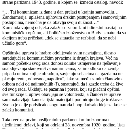
strane partizana 1943. godine, u kojem se, između ostalog, navodi:
“… Taj komunizam iz dana u dan prelazi u krajnju samovolju…
Žandarmerija, uplašena njihovim drskim postupanjem i samovoljnim
postupcima, nemoćna je da obavlja svoju dužnost…”
Komanda vojnog odsjeka zalaže se za oružani i direktni nasrtaj na
komunističku opštinu, ali Političko izloženstvo u Budvi smatra da sa
akcijom treba pričekati „dok se situacija ne razbistri, da se nebi
učinilo gore“.
Opštinska uprava je hrabro odolijevala svim nasrtajima, tijesno
sarađujući sa komunističkim prvacima iz drugih krajeva. Već na
samom početku svog rada donosi odluke usmjerene na rješavanje
snabdijevanja stanovništva namirnicama, zatim odluku da zemlja
pripada onima koji je obrađuju, savjetuju seljacima da gazdama ne
plaćaju rentu, odnosno „napolicu“, iako su među samim članovima
odbora neki od najimućnijih (!), smatrajući da i gazde treba da žive
od svog rada. Ukidaju se pazarina i porezi koji su plaćani opštini,
sve funkcije u upravi obavljaju se volonterski, a članovi te uprave
sami nabavljaju kancelarijski materijal i podmiruju druge troškove.
Sve to je dalje podsticalo slogu naroda i popularisalo ideje za koje se
zalažu komunisti.
Tako već na prvim poslijeratnim parlamentarnim izborima u
ujedinjenoj državi, koji su održani 28. novembra 1920. godine, lista