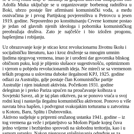
Adolfa Muka uključuje se u organizovanje borbenog radništva u
Boki, ubrzo postaje šire afirmisani komunistički vođa, a među
osnivačima je i prvog Partijskog povjereništva u Petrovcu u jesen
1919. godine. Neposredno po konstituisanju Crvene komune postao
je jedan od glavnih njenih ideologa i pobornika komunističkog
preobražaja društva. Zato je najčešće i bio izložen progonu,
hapšenjima i robijanju.
Uz obrazovanje koje je sticao kroz revolucionarnu životnu školu i
socijalističku literaturu, kao i kroz druženje sa mnogim umnim
ljudima njegovog vremena, imao je i urođeni dar govornika bliskog
običnom puku, koji je plijenio slušaoce sugestivnošću, optimizmom
i vjerom u pobjedu revolucionarnih ideja. Ne mireći se sa vremenom
teških progona u uslovima duboke ilegalnosti KPJ, 1925. godine
odlazi za Australiju, gdje postaje član Komunističke partije
Australije i njen istaknuti aktivista. Početkom 1931. godine
delegiran je i preko Pariza upućen na proučavanje kolhoza u
Sovjetski Savez, ali je taj plan otkriven, pa se ponovo vraća u svoj
rodni kraj i nastavlja ilegalnu komunističku aktivnost. Ponovo u više
navrata biva hapšen, i podvrgnut svakojakim torturama u zatvorima
u Kotoru, Baru, Splitu i Dubrovniku.
Aktivno sudjeluje u pripremi oružanog ustanka 1941. godine – iz
tog vremena ga veže i prijateljstvo sa Mošom Pijade kojeg čuva
jedno vrijeme i bezbjedno sprovodi na slobodnu teritoriju, kao i u
samom ustanku. Nakon njegovog splašnjavanja određuje se za