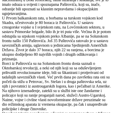
imalo odraza u svijesti i spoznajama Paštrovića, koji su, inače,
odranije bili upoznati sa klasnim nepravdama i okupacijskim
ugnjetavanjima.
U Prvom balkanskom ratu, u borbama sa turskom vojskom kod
Skadra, učestvovalo je 80 boraca iz Paštrovića. U sastavu
crnogorske vojske u I svjetskom ratu, na Lovćenskom sektoru, u
sastavu Primorske brigade, bilo ih je tri puta više. Većina ih je potom
odstupila sa srpskom vojskom preko Albanije, pa se na Solunskom
frontu našlo 150 Paštrovića. Još 35 Paštrovića ratovalo je u sastavu
savezničkih armija, uglavnom u jedinicama Sjedinjenih Američkih
Država. Život je dalo 37 boraca, njih 22 su ranjena, a borcima je
ukupno dodijeljeno 80 najviših vojnih i drugih odlikovanja i
priznanja.
Borci iz Paštrovića su na Solunskom frontu dosta saznali o
Oktobarskoj revoluciji, a neki od njih koji su sa oduševljenjem
prihvatili revolucionarne ideje, bili su šikanirani i protjerivani od
tadašnjih savezničkih vlasti. Već prvih dana po završetku rata oni su
počeli da stižu u Petrovac, Sv. Stefan i u druga paštrovska sela, uz
njih i povratnici iz austrougarskih logora, kao i pečalbari iz Amerike.
Na njihovo iznenađenje, zatekli su u službi iste one žandarme i
policajce koji su ranije proganjali narod, služeći Austro-Ugarskoj.
Naime, vojne i civilne vlasti novoformirane države preuzimale su
dio režimskog aparata iz vremena okupacije, pa čak i unapređivale
policijske i druge činovnike.