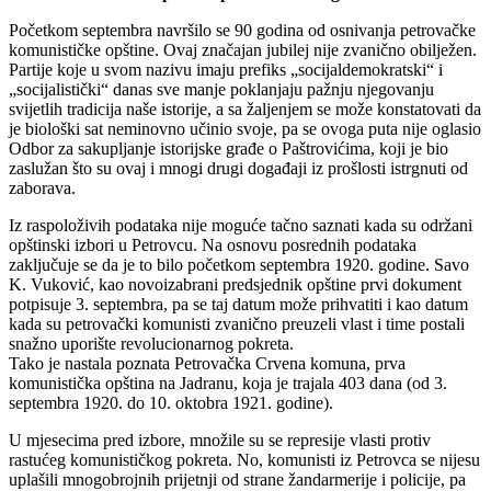
Početkom septembra navršilo se 90 godina od osnivanja petrovačke
komunističke opštine. Ovaj značajan jubilej nije zvanično obilježen.
Partije koje u svom nazivu imaju prefiks „socijaldemokratski“ i
„socijalistički“ danas sve manje poklanjaju pažnju njegovanju
svijetlih tradicija naše istorije, a sa žaljenjem se može konstatovati da
je biološki sat neminovno učinio svoje, pa se ovoga puta nije oglasio
Odbor za sakupljanje istorijske građe o Paštrovićima, koji je bio
zaslužan što su ovaj i mnogi drugi događaji iz prošlosti istrgnuti od
zaborava.
Iz raspoloživih podataka nije moguće tačno saznati kada su održani
opštinski izbori u Petrovcu. Na osnovu posrednih podataka
zaključuje se da je to bilo početkom septembra 1920. godine. Savo
K. Vuković, kao novoizabrani predsjednik opštine prvi dokument
potpisuje 3. septembra, pa se taj datum može prihvatiti i kao datum
kada su petrovački komunisti zvanično preuzeli vlast i time postali
snažno uporište revolucionarnog pokreta.
Tako je nastala poznata Petrovačka Crvena komuna, prva
komunistička opština na Jadranu, koja je trajala 403 dana (od 3.
septembra 1920. do 10. oktobra 1921. godine).
U mjesecima pred izbore, množile su se represije vlasti protiv
rastućeg komunističkog pokreta. No, komunisti iz Petrovca se nijesu
uplašili mnogobrojnih prijetnji od strane žandarmerije i policije, pa