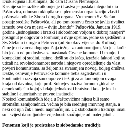
Dioklecijana i Justinijana, do cara Dušana Nemanjića.
Kasnije su te razlike otklonjenje i Lastva je postala integralni dio
Paštrovića, odnosno uklopila se u plemensku organizaciju vlasti i
poštovala odluke Zbora i drugih organa. Vremenom Sv. Stefan
postaje središte Paštrovića, ali po tom osnovu često se javlja rivalitet
između ova dva mjesta – dvije „bande’“ Paštrovića. Januara 1919.
godine „jednoglasno i bratski i slobodnom voljom u dobroj namjeri“
postignut je dogovor o formiranju dvije opštine, jedne sa sjedištem u
Sv. Stefanu i druge u Petrovcu (od Smokov vijenca do Kufina),
čime je ostvarena dugogodišnja težnja za autonomijom, što je takođe
bio jedan od preduslova za nastanak Crvene komune. U manjoj i
kompaktnijoj sredini, naime, došli su do jačeg izražaja faktori koji su
uticali na revolucionarnost naroda i njegovo opredjeljenje da vlast
povjeri komunistima, sa željom za stvaranjem novog, boljeg društva.
Dakle, osnivanje Petrovačke komune treba sagledavati i u
kontinuitetu razvoja samouprave i težnji za autonomijom ovoga
kraja od davnina, koju prof. Solovjev naziva formom „idealne
demokratije“ u kojoj vladaju jednakost i bratstvo i koja je imala
stabilne i autoritativne pravne institucije.
Nosioci komunističkih ideja u Paštrovićima nijesu bili samo
siromašni zemljoradnici, većina je bila srednjeg imovnog stanja, a
neki od njih čak i među najimućnijim. Uz slobodarsku tradiciju imali
su i svijest da su ljudske vrijednosti značajnije od materijalnih.
Fenomen koji je proistekao iz slobodarske tradicije