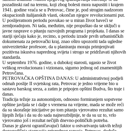
pozadinski rad na terenu, koji zbog bolesti mora napustiti i krajem
1941. godine vraća se u Petrovac, čime je, pod strogim nadzorom
okupacionih italijanskih vlasti, okončan njegov revolucionarni put.
U poslijeratnom periodu povukao se u miran život baveći se
zemljoradnjom. Ni tada, međutim, nije propuštao da se uključi u
javne rasprave o pitanju razvojnih programa i projekata. I danas se
stariji sjećaju kako je, recimo, u periodu izrade prvih urbanističkih
dokumenata za petrovački kraj, znao oštro upozoriti tada ugledne
univerzitetske profesore, da u planiranju moraju primjenjivati
pozitivna iskustva naprednog svijeta i strogo se pridržavati njihovih
standarda.
U septembru 1976. godine, u dubokoj starosti, ugasio se život
velikog revolucionara i vizionara, sigurno jednog od znamenitijih
Petrovčana.
PETROVAČKA OPŠTINA DANAS: U administrativnoj podjeli
odmah poslije II svjetskog rata, Petrovac je jedno vrijeme bio u
sastavu barskog sreza, a zatim je pripojen opštini Budva, što traje i
danas.
Tradicija težnje za autonomijom, odnosno formiranjem sopstvene
opštine javljala se i dalje s vremena na vrijeme, mada se može reći
da su skorašnje inicijative po tom pitanju vjerovatno rezultat samo
lijepih želja i da su do sada najneozbiljnije, te da su uz to, vrlo
vjerovatno još i rezultat nečijih dnevno-političkih potreba.
Danas je glavni ograničavajući faktor u ostvarivanju takvih težnji
dugogodišnja stagnacija privrednog razvoja. Petrovac, doduše,