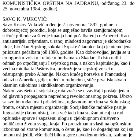
KOMUNISTIČKA OPŠTINA NA JADRANU, održanog 23. do
25. novembra 1984. godine)
SAVO K. VUKOVIĆ:
Savo Krstov Vuković rođen je 2. novembra 1892. godine u
dobrostojećoj porodici, koja se uspješno bavila zemljoradnjom,
stičući prihode za širenje imanja i od pečalbarenja u Americi. Kao
antiaustrijski orijentisan, u ranoj mladosti zagovarao je slobodarske
ideje, bio član Srpskog sokola i Srpske čitaonice koja je utemeljena
prilozima pečalbara još 1890. godine. Kao dobrovoljac, javlja se u
crnogorsku vojsku i ratuje u borbama za Skadar. To isto radi i
odmah po otpočinjanju I svjetskog rata, a nakon kapitulacije, kao i
većina ratnika iz Paštrovića, pridružuje se srpskoj vojsci u
odstupanju preko Albanije. Nakon kraćeg boravka u Francuskoj
odlazi u Ameriku, gdje, radeći u rudnicima, stiče prva iskustva o
klasnim sukobima i sindikalnom organizovanju.
Nakon završetka I svjetskog rata vraća se u zavičaj i postaje jedan
od glavnih propagatora naprednog revolucionarnog pokreta. Ubrzo
sa svojim rođacima i prijateljima, uglavnom borcima sa Solunskog
fronta, osniva mjesnu organizaciju Socijalističke radničke partije
Jugoslavije (komunista), koja već tada ima snažan uticaj na rad
opštinske uprave i zapaženu ulogu u cjelokupnom društveno-
političkom životu svoga kraja. Po preuzimanju vlasti na opštinskim
izborima od strane komunista, o čemu je, kao i o događajima koji su
potom uslijedili, više riječi bilo u gore navedenom tekstu, izabran je