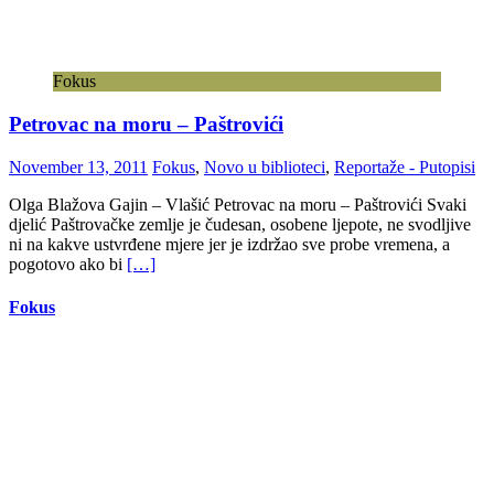
Fokus
Petrovac na moru – Paštrovići
November 13, 2011
Fokus
,
Novo u biblioteci
,
Reportaže - Putopisi
Olga Blažova Gajin – Vlašić Petrovac na moru – Paštrovići Svaki
djelić Paštrovačke zemlje je čudesan, osobene ljepote, ne svodljive
ni na kakve ustvrđene mjere jer je izdržao sve probe vremena, a
pogotovo ako bi
[…]
Fokus