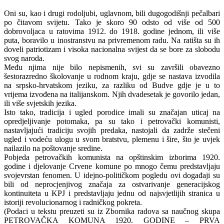
Oni su, kao i drugi rodoljubi, uglavnom, bili dugogodišnji pečalbari
po čitavom svijetu. Tako je skoro 90 odsto od više od 500
dobrovoljaca u ratovima 1912. do 1918. godine jednom, ili više
puta, boravilo u inostranstvu na privremenom radu. Na ratišta su ih
doveli patriotizam i visoka nacionalna svijest da se bore za slobodu
svog naroda.
Među njima nije bilo nepismenih, svi su završili obavezno
šestorazredno školovanje u rodnom kraju, gdje se nastava izvodila
na srpsko-hrvatskom jeziku, za razliku od Budve gdje je u to
vrijema izvođena na italijanskom. Njih dvadesetak je govorilo jedan,
ili više svjetskih jezika.
Isto tako, tradicija i ugled porodice imali su značajan uticaj na
opredjeljivanje potomaka, pa su tako i petrovački komunisti,
nastavljajući tradiciju svojih predaka, nastojali da zadrže stečeni
ugled i vodeću ulogu u svom bratstvu, plemenu i šire, što je uvjek
nailazilo na poštovanje sredine.
Pobjeda petrovačkih komunista na opštinskim izborima 1920.
godine i djelovanje Crvene komune po mnogo čemu predstavljaju
svojevrstan fenomen. U idejno-političkom pogledu ovi događaji su
bili od neprocjenjivog značaja za ostvarivanje generacijskog
kontinuiteta u KPJ i predstavljaju jednu od najsvjetlijih stranica u
istoriji revolucionarnog i radničkog pokreta.
(Podaci u tekstu preuzeti su iz Zbornika radova sa naučnog skupa
PETROVAČKA KOMUNA 1920. GODINE – PRVA