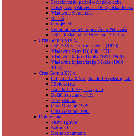
Predslovenski period – Antičko doba
Doseljavanje Slovena – Dukljanska država
Vladavina Nemanjića
Balšići
Crnojevići
Period od pada Crnojevića do Petrovića
Početak vladavine Petrovića i XVIII v.
Crna Gora u XIX v.
Poč. XIX v. do smrti Petra I (1830)
Vladavina Petra II (1830-1851)
Vladavina knjaza Danila (1851-1860)
Vladavina knjaza/kralja Nikole (1860-
1918)
Crna Gora u XX v.
Od početka XX vijeka do I Svjetskog rata
I Svjetski rat
Između I i II Svjetskog rata
Božićni ustanak 1919.
II Svjetski rat
Crna Gora od 1945.
Crna Gora od 1990.
Dokumenta
Pisma i govori
Zakonici
Razna dokumenta