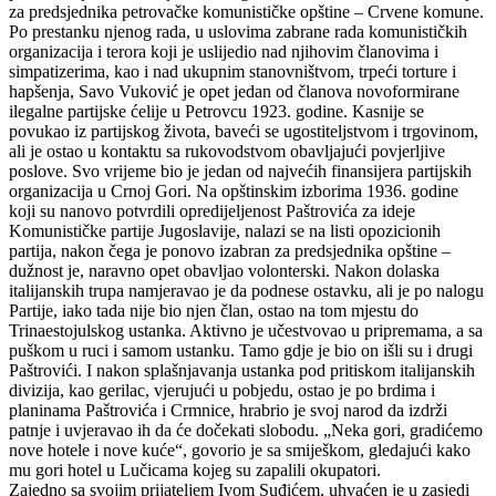
za predsjednika petrovačke komunističke opštine – Crvene komune.
Po prestanku njenog rada, u uslovima zabrane rada komunističkih
organizacija i terora koji je uslijedio nad njihovim članovima i
simpatizerima, kao i nad ukupnim stanovništvom, trpeći torture i
hapšenja, Savo Vuković je opet jedan od članova novoformirane
ilegalne partijske ćelije u Petrovcu 1923. godine. Kasnije se
povukao iz partijskog života, baveći se ugostiteljstvom i trgovinom,
ali je ostao u kontaktu sa rukovodstvom obavljajući povjerljive
poslove. Svo vrijeme bio je jedan od najvećih finansijera partijskih
organizacija u Crnoj Gori. Na opštinskim izborima 1936. godine
koji su nanovo potvrdili opredijeljenost Paštrovića za ideje
Komunističke partije Jugoslavije, nalazi se na listi opozicionih
partija, nakon čega je ponovo izabran za predsjednika opštine –
dužnost je, naravno opet obavljao volonterski. Nakon dolaska
italijanskih trupa namjeravao je da podnese ostavku, ali je po nalogu
Partije, iako tada nije bio njen član, ostao na tom mjestu do
Trinaestojulskog ustanka. Aktivno je učestvovao u pripremama, a sa
puškom u ruci i samom ustanku. Tamo gdje je bio on išli su i drugi
Paštrovići. I nakon splašnjavanja ustanka pod pritiskom italijanskih
divizija, kao gerilac, vjerujući u pobjedu, ostao je po brdima i
planinama Paštrovića i Crmnice, hrabrio je svoj narod da izdrži
patnje i uvjeravao ih da će dočekati slobodu. „Neka gori, gradićemo
nove hotele i nove kuće“, govorio je sa smiješkom, gledajući kako
mu gori hotel u Lučicama kojeg su zapalili okupatori.
Zajedno sa svojim prijateljem Ivom Suđićem, uhvaćen je u zasjedi