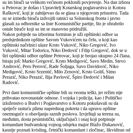
su im birači sa velikom većinom poklonili povjerenje. Na dan izbora
u Petrovac je došao i Upravitelj Kotarskog poglavarstva iz Kotora
Rašković, koji je zahtijevao da se glasa u njegovom prisustvu. Tada
su se između birača izdvojili ratnici sa Solunskog fronta i javno
glasali za odbornike sa liste Komunističke partije, što je ohrabrilo
ostale birače koji su im se masovno pridružili.
Nakon pobjede na izborima formiran je uži opštinski odbor sa
predsjednikom opštine Savom Vukovićem na čelu, u koji kao
opštinski načelnici ulaze Krsto Vuković, Niko Gregović, Ivo
Vuković, Mitar Todorica, Niko Đedović i Filip Gregović, dok se u
širi opštinski odbor opštine Petrovac, koji je brojao ukupno 24 člana,
biraju još: Marko Gregović, Krsto Medigović, Savo Medin, Stevo
Andrović, Pero Perović, Rade Šoljaga, Savo Davidović, Niko
Medigović, Krsto Srzentić, Milo Zenović, Krsto Goliš, Simo
Perazić, Niko Perazić, Ilija Pavlović, Špiro Đedović i Milan
Radović.
Prvi dani komunističke opštine bili su veoma teški, jer režim nije
prihvatao novonastale odnose. I vojska i policija, kao i Političko
izloženstvo u Budvi i Poglavarstvo u Kotoru pokušavali su da
spriječe rastuću plimu naprednog pokreta i da upravu opštine
onemoguće u obavljanju raznih poslova. Izvještaji sa terena su,
međutim, dosta pesimistički, uključujući i onaj koji potpisuje
komandant budvanskog vojnog odsjeka major Blažo Đukanović,
kasnije poznati kvisling, četnički komandant i zločinac, likvidiran od