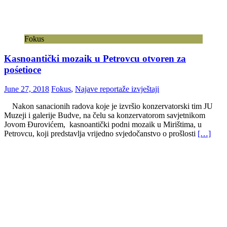
Fokus
Kasnoantički mozaik u Petrovcu otvoren za
pośetioce
June 27, 2018
Fokus
,
Najave reportaže izvještaji
Nakon sanacionih radova koje je izvršio konzervatorski tim JU
Muzeji i galerije Budve, na čelu sa konzervatorom savjetnikom
Jovom Đurovićem, kasnoantički podni mozaik u Mirištima, u
Petrovcu, koji predstavlja vrijedno svjedočanstvo o prošlosti
[…]