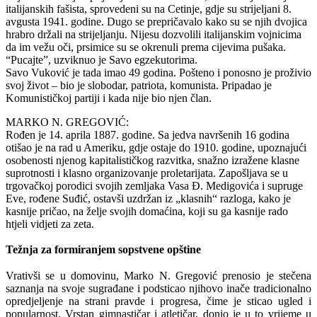
italijanskih fašista, sprovedeni su na Cetinje, gdje su strijeljani 8.
avgusta 1941. godine. Dugo se prepričavalo kako su se njih dvojica
hrabro držali na strijeljanju. Nijesu dozvolili italijanskim vojnicima
da im vežu oči, prsimice su se okrenuli prema cijevima pušaka.
“Pucajte”, uzviknuo je Savo egzekutorima.
Savo Vuković je tada imao 49 godina. Pošteno i ponosno je proživio
svoj život – bio je slobodar, patriota, komunista. Pripadao je
Komunističkoj partiji i kada nije bio njen član.
MARKO N. GREGOVIĆ:
Rođen je 14. aprila 1887. godine. Sa jedva navršenih 16 godina
otišao je na rad u Ameriku, gdje ostaje do 1910. godine, upoznajući
osobenosti njenog kapitalističkog razvitka, snažno izražene klasne
suprotnosti i klasno organizovanje proletarijata. Zapošljava se u
trgovačkoj porodici svojih zemljaka Vasa Đ. Medigovića i supruge
Eve, rođene Suđić, ostavši uzdržan iz „klasnih“ razloga, kako je
kasnije pričao, na želje svojih domaćina, koji su ga kasnije rado
htjeli vidjeti za zeta.
Težnja za formiranjem sopstvene opštine
Vrativši se u domovinu, Marko N. Gregović prenosio je stečena
saznanja na svoje sugrađane i podsticao njihovo inače tradicionalno
opredjeljenje na strani pravde i progresa, čime je sticao ugled i
popularnost. Vrstan gimnastičar i atletičar, donio je u to vrijeme u