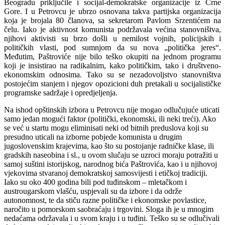
Beogradu priključile i socijal-demokratske organizacije iz Crne
Gore. I u Petrovcu je ubrzo osnovana takva partijska organizacija
koja je brojala 80 članova, sa sekretarom Pavlom Srzentićem na
čelu. Iako je aktivnost komunista podržavala većina stanovništva,
njihovi aktivisti su brzo došli u nemilost vojnih, policijskih i
političkih vlasti, pod sumnjom da su nova „politička jeres“.
Međutim, Paštroviće nije bilo teško okupiti na jednom programu
koji je insistirao na radikalnim, kako političkim, tako i društveno-
ekonomskim odnosima. Tako su se nezadovoljstvo stanovništva
postojećim stanjem i njegov opozicioni duh pretakali u socijalističke
programske sadržaje i opredjeljenja.
Na ishod opštinskih izbora u Petrovcu nije mogao odlučujuće uticati
samo jedan mogući faktor (politički, ekonomski, ili neki treći). Ako
se već u startu mogu eliminisati neki od bitnih preduslova koji su
presudno uticali na izborne pobjede komunista u drugim
jugoslovenskim krajevima, kao što su postojanje radničke klase, ili
gradskih naseobina i sl., u ovom slučaju se uzroci moraju potražiti u
samoj suštini istorijskog, narodnog bića Paštrovića, kao i u njihovoj
vjekovima stvaranoj demokratskoj samosvijesti i etičkoj tradiciji.
Iako su oko 400 godina bili pod tuđinskom – mletačkom i
austrougarskom vlašću, uspjevali su da izbore i da održe
autonomnost, te da stiču razne političke i ekonomske povlastice,
naročito u pomorskom saobraćaju i trgovini. Sloga ih je u mnogim
nedaćama održavala i u svom kraju i u tuđini. Teško su se odlučivali