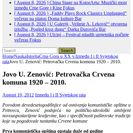
[ August 8, 2026 ]
China Stage na KotorArtu: Muzički most
između Crne Gore i Kine
Fokus
[ August 8, 2026 ]
„Faddy Plays Rock Classics Unplugged”
večeras na platou Doma kulture
Bar
[ August 8, 2026 ]
U Galeriji „Velimir A. Leković“ otvorena
izložba „Pogled kroz dugu“ Darka Đurovića
Bar
[ August 8, 2026 ]
Ulcinj – Festival mladih umjetnika počinje
večeras
Fokus
Search
for:
Home
Nauka
Istorija
Crna Gora u XX v.
Između I i II Svjetskog
rata
Jovo U. Zenović: Petrovačka Crvena komuna 1920 – 2010.
Jovo U. Zenović: Petrovačka Crvena
komuna 1920 – 2010.
August 10, 2012
Između I i II Svjetskog rata
Povodom devedesetogodišnjice od osnivanja komunističke opštine u
Petrovcu, Zenović podsjeća na političko-ideološki ambijent
novouspostavljene kraljevine, kao i specifičnosti paštrovske tradicije
koje su pogodovale nastanku Crvene komune
Prva komunistička opština opstala duže od godine