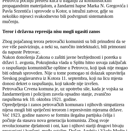
Petrovcu počinju pretresi kuća u traganju za komunističkim
propagandnim materijalom, a žandarmi hapse Marka N. Gregovića i
Pavla Srzentića i sprovode u Kotor, u istražni zatvor, gdje su
nekoliko mjeseci svakodnevno bili podvrgnuti sistematskom
mučenju.
Teror i državna represija nisu mogli ugasiti zanos
Zbog pojačanog terora petrovački komunisti su bili prinuđeni da se
sve više pasiviziraju, a neki su, naročito intelektualci, bili primorani
da napuste Petrovac.
Nakon donošenja Zakona o zaštiti javne bezbjednosti i poretka u
državi 1. avgusta, Pokrajinska vlada u Splitu hitno usvaja zaključak
o raspuštanju komunističke opštine u Petrovcu, koji ipak nije mogao
biti odmah sproveden. Nije u tome pomogao ni dolazak upravitelja
Sreskog poglavarstva iz Kotora 11. septembra, koji na licu mjesta
donosi dekret o raspuštanju, koji takođe nije izvršen.
Petrovačka Crvena komuna je, uz upotrebu sile, kada je vojska sa
žandarmerijom i policijom zavela opsadno stanje, zvanično
raspuštena tek 10. oktobra 1921. godine.
Opredjeljenja i zanos petrovačkih komunara i njihovih simpatizera
nijesu mogli biti spriječeni terorom i represivnim mjerama države.
Već 1923. godine nanovo se formira ilegalna partijska ćelija i
počinje da stasava nova generacija komunista. Zbog svoje
revolucionarne djelatnosti i oni, kao i njihovi stariji drugovi bivaju
proganjani i hapšeni, među ostalim, Dušan, Andrija i Vlado Medin i