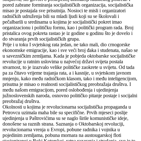
pored zabrane formiranja socijalističkih organizacija, socijalistička
misao je postajala sve prisutnija. Nosioci te misli i organizatori
radničkih udruženja bili su mladi ljudi koji su se školovali i
pečalbarili u sredinama u kojima je socijalistički pokret imao
organizacionu i političku formu, kao i politički program rada. Broj
pristalica ovog pokreta rastao je iz godine u godinu što je dovelo i
do stvaranja prvih socijalističkih grupa.
Prije i u toku I svjetskog rata jedan, ne tako mali, dio crnogorske
ekonomske emigracije, kao i sve veći broj đaka i studenata, našao se
u savezničkim zemljama. Kada je pobjeda oktobarske socijalističke
revolucije u ratnim uslovima u najvećoj državi svijeta postala
stvarnost, to je izazvalo velike političke zaokrete u svijetu. Od tada
pa za čitavo vrijeme trajanja rata, a i kasnije, u svjetskom javnom
mnjenju, kako među radničkom klasom, tako i među inteligencijom,
prisutna je misao o realnosti socijalističkog preobražaja društva. I
među našom emigracijom, pored oslobođenja i ujedinjenja
južnoslovenskih naroda, osnovno političko pitanje postaje i socijalni
preobražaj društva.
Okolnosti u kojima je revolucionarna socijalistička propaganda u
Petrovcu uzimala maha bile su specifične. Prvih mjeseci poslije
ujedinjenja u Paštrovićima su se naglo širile komunističke ideje,
donošene sa raznih strana. Saznanja o Oktobarskoj revoluciji,
revolucionarna vrenja u Evropi, pobune radnika i vojnika u
pojedinim zemljama, pobuna mornara na austougarskoj floti
stacioniranoj u Boki Kotorskoj, ratna razaranja i stradanja, sve je to