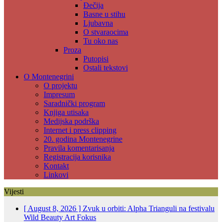
Đečija
Basne u stihu
Ljubavna
O stvaraocima
Tu oko nas
Proza
Putopisi
Ostali tekstovi
O Montenegrini
O projektu
Impresum
Saradnički program
Knjiga utisaka
Medijska podrška
Internet i press clipping
20. godina Montenegrine
Pravila komentarisanja
Registracija korisnika
Kontakt
Linkovi
Vijesti
[ August 8, 2026 ]
Zvuk u orbiti: Alpha Trianguli na festivalu
Wild Beauty Art
Fokus