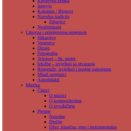
Književna kritika
Intervju
Kolumne / Blogovi
Narodna tradicija
Zdravice
Neafirmisani
Likovna i primijenjena umjetnost
Slikarstvo
Vajarstvo
Dizajn
Fotografija
Tekstovi – lik. umjet.
Izložbe – izvještaji sa otvaranja
Reportaže, izvještaji i posjete galerijama
Mladi umjetnici
Autodidakti
Muzika
Članci
O muzici
O kompozitorima
O izvođačima
Pjesme
Narodne
Dječije
Džez, klasična, etno i instrumentalna