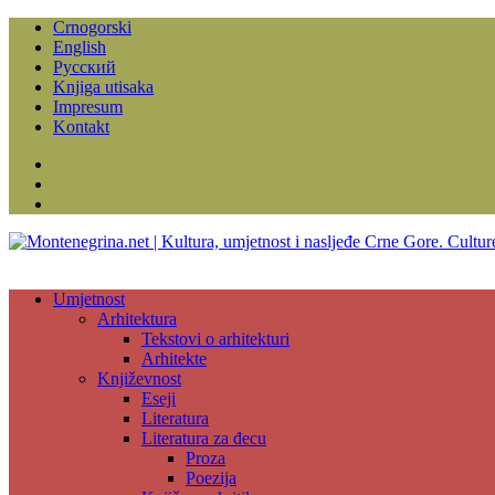
Crnogorski
English
Русский
Knjiga utisaka
Impresum
Kontakt
Facebook
Instagram
YouTube
Umjetnost
Arhitektura
Tekstovi o arhitekturi
Arhitekte
Književnost
Eseji
Literatura
Literatura za đecu
Proza
Poezija