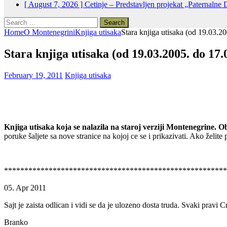
[ August 7, 2026 ]
Cetinje – Predstavljen projekat „Paternalne 
Search
for:
Home
O Montenegrini
Knjiga utisaka
Stara knjiga utisaka (od 19.03.2
Stara knjiga utisaka (od 19.03.2005. do 17.
February 19, 2011
Knjiga utisaka
Knjiga utisaka koja se nalazila na staroj verziji Montenegrine. 
poruke šaljete sa nove stranice na kojoj ce se i prikazivati. Ako želi
*******************************************************
05. Apr 2011
Sajt je zaista odlican i vidi se da je ulozeno dosta truda. Svaki pravi
Branko