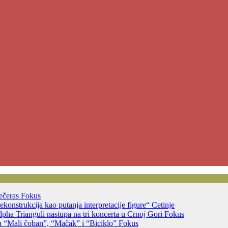
večeras
Fokus
ekonstrukcija kao putanja interpretacije figure“
Cetinje
ha Trianguli nastupa na tri koncerta u Crnoj Gori
Fokus
u “Mali čoban”, “Mačak” i “Biciklo”
Fokus