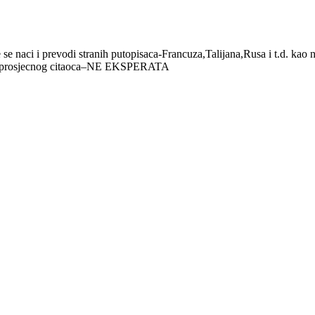
e se naci i prevodi stranih putopisaca-Francuza,Talijana,Rusa i t.d. ka
edista prosjecnog citaoca–NE EKSPERATA