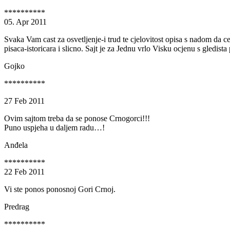
**********
05. Apr 2011
Svaka Vam cast za osvetljenje-i trud te cjelovitost opisa s nadom da c
pisaca-istoricara i slicno. Sajt je za Jednu vrlo Visku ocjenu s gl
Gojko
**********
27 Feb 2011
Ovim sajtom treba da se ponose Crnogorci!!!
Puno uspjeha u daljem radu…!
Anđela
**********
22 Feb 2011
Vi ste ponos ponosnoj Gori Crnoj.
Predrag
**********