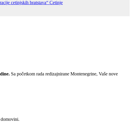
acije cetinjskih bratstava“
Cetinje
odine.
Sa početkom rada redizajnirane Montenegrine, Vaše nove
j domovini.