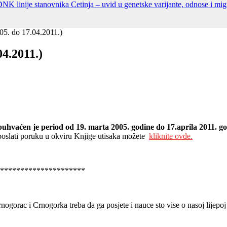
DNK linije stanovnika Cetinja – uvid u genetske varijante, odnose i migr
005. do 17.04.2011.)
04.2011.)
Obuhvaćen je period od 19. marta 2005. godine do 17.aprila 2011. g
te poslati poruku u okviru Knjige utisaka možete
kliknite ovđe.
*********************
 Crnogorac i Crnogorka treba da ga posjete i nauce sto vise o nasoj lijepo