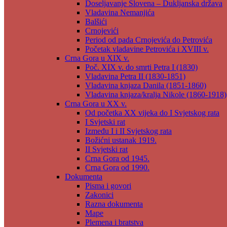
Doseljavanje Slovena – Dukljanska država
Vladavina Nemanjića
Balšići
Crnojevići
Period od pada Crnojevića do Petrovića
Početak vladavine Petrovića i XVIII v.
Crna Gora u XIX v.
Poč. XIX v. do smrti Petra I (1830)
Vladavina Petra II (1830-1851)
Vladavina knjaza Danila (1851-1860)
Vladavina knjaza/kralja Nikole (1860-1918)
Crna Gora u XX v.
Od početka XX vijeka do I Svjetskog rata
I Svjetski rat
Između I i II Svjetskog rata
Božićni ustanak 1919.
II Svjetski rat
Crna Gora od 1945.
Crna Gora od 1990.
Dokumenta
Pisma i govori
Zakonici
Razna dokumenta
Mape
Plemena i bratstva