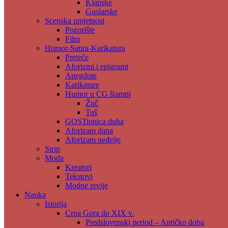
Klapske
Guslarske
Scenska umjetnost
Pozorište
Film
Humor-Satira-Karikatura
Preteče
Aforizmi i epigrami
Anegdote
Karikature
Humor u CG štampi
Žuč
Tuš
GOSTionica duha
Aforizam dana
Aforizam neđelje
Strip
Moda
Kreatori
Tekstovi
Modne revije
Nauka
Istorija
Crna Gora do XIX v.
Predslovenski period – Antičko doba