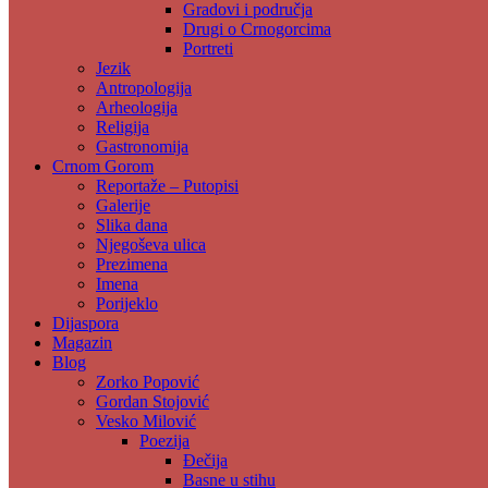
Gradovi i područja
Drugi o Crnogorcima
Portreti
Jezik
Antropologija
Arheologija
Religija
Gastronomija
Crnom Gorom
Reportaže – Putopisi
Galerije
Slika dana
Njegoševa ulica
Prezimena
Imena
Porijeklo
Dijaspora
Magazin
Blog
Zorko Popović
Gordan Stojović
Vesko Milović
Poezija
Đečija
Basne u stihu