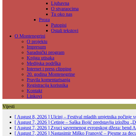
Ljubavna
O stvaraocima
Tu oko nas
Proza
Putopisi
Ostali tekstovi
O Montenegrini
O projektu
Impresum
Saradnički program
Knjiga utisaka
Medijska podrška
Internet i press clipping
20. godina Montenegrine
Pravila komentarisanja
Registracija korisnika
Kontakt
Linkovi
Vijesti
[ August 8, 2026 ]
Ulcinj – Festival mladih umjetnika počinje 
[ August 7, 2026 ]
Cetinje – Saška Bojić predstavlja izložbu „D
[ August 7, 2026 ]
Zvuci savremenog evropskog džeza: bend Alp
[ August 7, 2026 ]
Nastasimir Miško Franović – Pjesme za đec