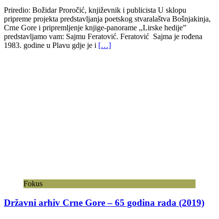
Priredio: Božidar Proročić, književnik i publicista U sklopu
pripreme projekta predstavljanja poetskog stvaralaštva Bošnjakinja,
Crne Gore i pripremljenje knjige-panorame ,,Lirske hedije”
predstavljamo vam: Sajmu Feratović. Feratović Sajma je rođena
1983. godine u Plavu gdje je i
[…]
Fokus
Državni arhiv Crne Gore – 65 godina rada (2019)