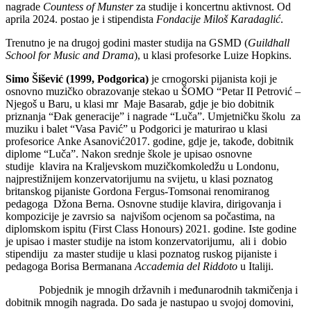
nagrade
Countess of Munster
za studije i koncertnu aktivnost. Od
aprila 2024. postao je i stipendista
Fondacije Miloš Karadaglić
.
Trenutno je na drugoj godini master studija na GSMD (
Guildhall
School for Music and Drama
), u klasi profesorke Luize Hopkins.
Simo Šišević (1999, Podgorica)
je crnogorski pijanista koji je
osnovno muzičko obrazovanje stekao u ŠOMO “Petar II Petrović –
Njegoš u Baru, u klasi mr Maje Basarab, gdje je bio dobitnik
priznanja “Đak generacije” i nagrade “Luča”. Umjetničku školu za
muziku i balet “Vasa Pavić” u Podgorici je maturirao u klasi
profesorice Anke Asanović2017. godine, gdje je, takođe, dobitnik
diplome “Luča”. Nakon srednje škole je upisao osnovne
studije klavira na Kraljevskom muzičkomkoledžu u Londonu,
najprestižnijem konzervatorijumu na svijetu, u klasi poznatog
britanskog pijaniste Gordona Fergus-Tomsonai renomiranog
pedagoga Džona Berna. Osnovne studije klavira, dirigovanja i
kompozicije je zavrsio sa najvišom ocjenom sa počastima, na
diplomskom ispitu (First Class Honours) 2021. godine. Iste godine
je upisao i master studije na istom konzervatorijumu, ali i dobio
stipendiju za master studije u klasi poznatog ruskog pijaniste i
pedagoga Borisa Bermanana
Accademia del Riddoto
u Italiji.
Pobjednik je mnogih državnih i međunarodnih takmičenja i
dobitnik mnogih nagrada. Do sada je nastupao u svojoj domovini,