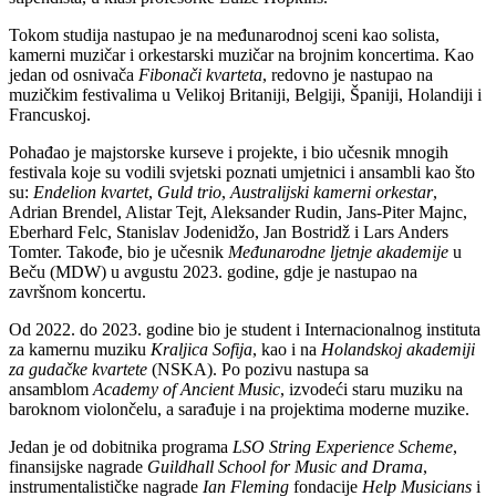
Tokom studija nastupao je na međunarodnoj sceni kao solista,
kamerni muzičar i orkestarski muzičar na brojnim koncertima. Kao
jedan od osnivača
Fibonači kvarteta
, redovno je nastupao na
muzičkim festivalima u Velikoj Britaniji, Belgiji, Španiji, Holandiji i
Francuskoj.
Pohađao je majstorske kurseve i projekte, i bio učesnik mnogih
festivala koje su vodili svjetski poznati umjetnici i ansambli kao što
su:
Endelion kvartet
,
Guld trio
,
Australijski kamerni orkestar
,
Adrian Brendel, Alistar Tejt, Aleksander Rudin, Jans-Piter Majnc,
Eberhard Felc, Stanislav Jodenidžo, Jan Bostridž i Lars Anders
Tomter. Takođe, bio je učesnik
Međunarodne ljetnje akademije
u
Beču (MDW) u avgustu 2023. godine, gdje je nastupao na
završnom koncertu.
Od 2022. do 2023. godine bio je student i Internacionalnog instituta
za kamernu muziku
Kraljica Sofija
, kao i na
Holandskoj akademiji
za gudačke kvartete
(NSKA). Po pozivu nastupa sa
ansamblom
Academy of Ancient Music
, izvodeći staru muziku na
baroknom violončelu, a sarađuje i na projektima moderne muzike.
Jedan je od dobitnika programa
LSO String Experience Scheme
,
finansijske nagrade
Guildhall School for Music and Drama
,
instrumentalističke nagrade
Ian Fleming
fondacije
Help Musicians
i