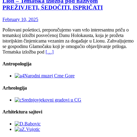
Lion – Tematska izložba pod nazivom
PREŽIVJETI, ŚEDOČITI, ISPRIČATI
February 10, 2025
Poštovani pośetioci, preporučujemo vam vrlo interesantnu priču o
tematskoj izložbi posvećenoj Danu Holokausta, koja je prožeta
istorijskim činjenicama vezanim za događaje u Lionu. Zahvaljujemo
se gospodinu Glamočaku koji je omogućio objavljivanje priloga.
Tematska izložba pod
[…]
Antropologija
Arheologija
Arhitektura sajtovi