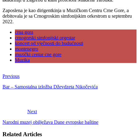
Zaposlena je kao dirigentkinja u Muzičkom Centru Crne Gore, a
debitovala je sa Crnogroskim simfonijskim orkestrom u septembru
2022.
crna gora
crnogorski simfonijski orgestar
koncert od vječnosti do budućnosti
montenegro
muzički centar cne gore
Muzika
Previous
Bar – Samostalna izložba Dževdzeta Nikočevića
Next
Narodni muzej obilježava Dane evropske baštine
Related Articles