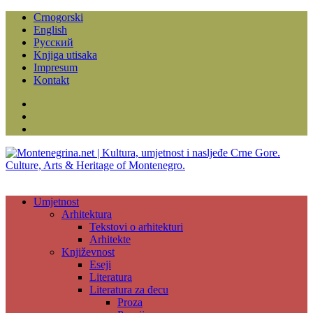
Crnogorski
English
Русский
Knjiga utisaka
Impresum
Kontakt
Facebook
Instagram
YouTube
Umjetnost
Arhitektura
Tekstovi o arhitekturi
Arhitekte
Književnost
Eseji
Literatura
Literatura za đecu
Proza