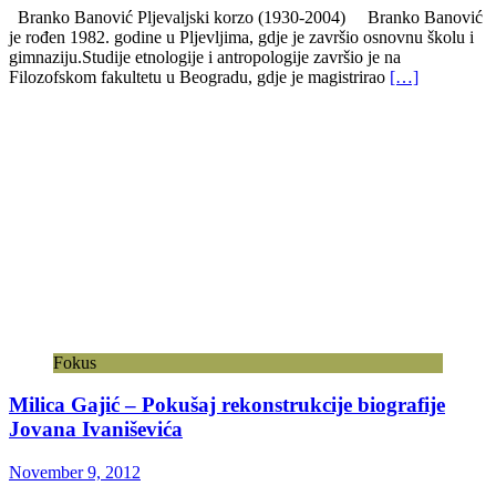
Branko Banović Pljevaljski korzo (1930-2004) Branko Banović
je rođen 1982. godine u Pljevljima, gdje je završio osnovnu školu i
gimnaziju.Studije etnologije i antropologije završio je na
Filozofskom fakultetu u Beogradu, gdje je magistrirao
[…]
Fokus
Milica Gajić – Pokušaj rekonstrukcije biografije
Jovana Ivaniševića
November 9, 2012