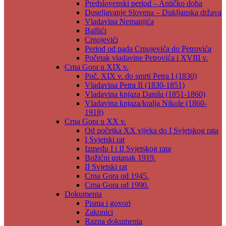
Predslovenski period – Antičko doba
Doseljavanje Slovena – Dukljanska država
Vladavina Nemanjića
Balšići
Crnojevići
Period od pada Crnojevića do Petrovića
Početak vladavine Petrovića i XVIII v.
Crna Gora u XIX v.
Poč. XIX v. do smrti Petra I (1830)
Vladavina Petra II (1830-1851)
Vladavina knjaza Danila (1851-1860)
Vladavina knjaza/kralja Nikole (1860-
1918)
Crna Gora u XX v.
Od početka XX vijeka do I Svjetskog rata
I Svjetski rat
Između I i II Svjetskog rata
Božićni ustanak 1919.
II Svjetski rat
Crna Gora od 1945.
Crna Gora od 1990.
Dokumenta
Pisma i govori
Zakonici
Razna dokumenta