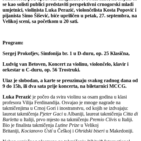
se kao solisti publici predstaviti perspektivni crnogorski mladi
umjetnici, violinista Luka Perazić, violončelista Kosta Popović i
pijanista Simo Šišević, biće upriličen u petak, 27. septembra, na
Velikoj sceni, sa početkom u 20 sati.
Program:
Sergej Prokofjev, Simfonija br. 1 u D-duru, op. 25 Klasična,
Ludvig van Betoven, Koncert za violinu, violončelo, klavir i
orkestar u C-duru, op. 56 Trostruki.
Ulaz je slobodan, a karte se preuzimaju svakog radnog dana od
9 do 15h, ili dva sata prije koncerta, na biletarnici MCCG.
Luka Perazić
je počeo da svira violinu sa osam godina u klasi
profesora Vilija Ferdinandija. Osvajao je mnoge nagrade na
takmičenjima u Crnoj Gori i inostranstvu, od kojih se izdvajaju:
laureat takmičenja
Pjeter Gaci
u Albaniji, laureat takmičenja
Citta di
Barletta
u Italiji, prvo mjesto na takmičenju
Premio Clivis
u Italiji.
Bio je finalista takmičenja
Lutine Prize
u Velikoj
Britaniji,
Kocianovo Ústí
u Češkoj i
Ohridski biseri
u Makedoniji.