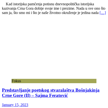
Kad istorijska pamćenja potisnu dnevnopolitička istorijska
kazivanja Crna Gora dobije svoje ime i prezime. Nada u sve ono što
sam ja, što smo mi i što je naše životno okruženje je jedina nada
[…]
Fokus
Predstavljanje poetskog stvaralaštva Bošnjakinja
Crne Gore (II) – Sajma Feratović
January 15, 2023