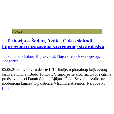
Fokus
LiTeritorija – Šodan, Avdić i Ćuk o slobodi,
književnosti i izazovima savremenog stvaralaštva
June 5, 2026
Fokus
,
Književnost
,
Najave reportaže izvještaji
,
Podgorica
05.06.2026. U okviru desete LiTeritorije, regionalnog književnog
festivala KIC-a „Budo Tomović“, sinoć su se kroz razgovor i čitanja
predstavili pisci Damir Šodan, Ljiljana Ćuk i Selvedin Avdić, uz
moderaciju književnog kritičara Vladimira Arsenića. Na početku
[…]