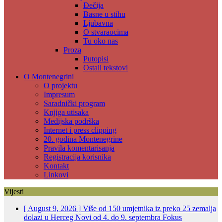
Đečija
Basne u stihu
Ljubavna
O stvaraocima
Tu oko nas
Proza
Putopisi
Ostali tekstovi
O Montenegrini
O projektu
Impresum
Saradnički program
Knjiga utisaka
Medijska podrška
Internet i press clipping
20. godina Montenegrine
Pravila komentarisanja
Registracija korisnika
Kontakt
Linkovi
Vijesti
[ August 9, 2026 ]
Više od 150 umjetnika iz preko 25 zemalja
dolazi u Herceg Novi od 4. do 9. septembra
Fokus