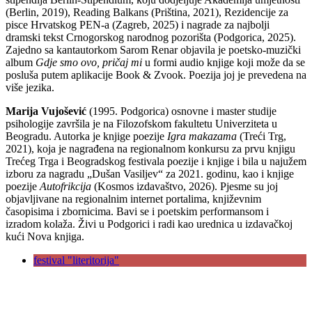
(Berlin, 2019), Reading Balkans (Priština, 2021), Rezidencije za
pisce Hrvatskog PEN-a (Zagreb, 2025) i nagrade za najbolji
dramski tekst Crnogorskog narodnog pozorišta (Podgorica, 2025).
Zajedno sa kantautorkom Sarom Renar objavila je poetsko-muzički
album
Gdje smo ovo, pričaj mi
u formi audio knjige koji može da se
posluša putem aplikacije Book & Zvook. Poezija joj je prevedena na
više jezika.
Marija Vujošević
(1995. Podgorica) osnovne i master studije
psihologije završila je na Filozofskom fakultetu Univerziteta u
Beogradu. Autorka je knjige poezije
Igra makazama
(Treći Trg,
2021), koja je nagrađena na regionalnom konkursu za prvu knjigu
Trećeg Trga i Beogradskog festivala poezije i knjige i bila u najužem
izboru za nagradu „Dušan Vasiljev“ za 2021. godinu, kao i knjige
poezije
Autofrikcija
(Kosmos izdavaštvo, 2026). Pjesme su joj
objavljivane na regionalnim internet portalima, književnim
časopisima i zbornicima. Bavi se i poetskim performansom i
izradom kolaža. Živi u Podgorici i radi kao urednica u izdavačkoj
kući Nova knjiga.
festival "literitorija"