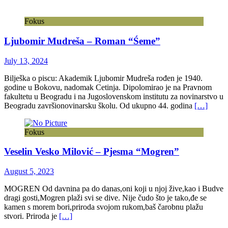
Fokus
Ljubomir Mudreša – Roman “Śeme”
July 13, 2024
Bilješka o piscu: Akademik Ljubomir Mudreša rođen je 1940.
godine u Bokovu, nadomak Cetinja. Dipolomirao je na Pravnom
fakultetu u Beogradu i na Jugoslovenskom institutu za novinarstvo u
Beogradu završionovinarsku školu. Od ukupno 44. godina
[…]
Fokus
Veselin Vesko Milović – Pjesma “Mogren”
August 5, 2023
MOGREN Od davnina pa do danas,oni koji u njoj žive,kao i Budve
dragi gosti,Mogren plaži svi se dive. Nije čudo što je tako,đe se
kamen s morem bori,priroda svojom rukom,baš čarobnu plažu
stvori. Priroda je
[…]