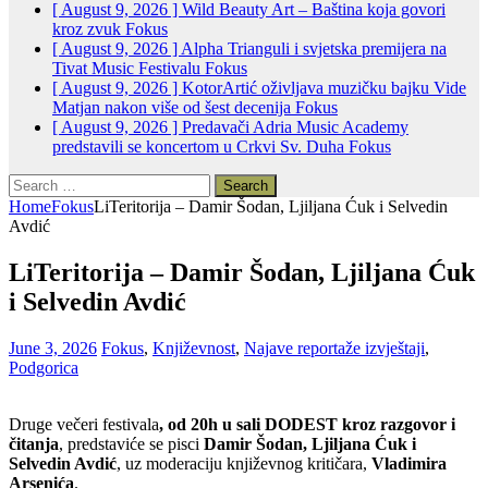
[ August 9, 2026 ]
Wild Beauty Art – Baština koja govori
kroz zvuk
Fokus
[ August 9, 2026 ]
Alpha Trianguli i svjetska premijera na
Tivat Music Festivalu
Fokus
[ August 9, 2026 ]
KotorArtić oživljava muzičku bajku Vide
Matjan nakon više od šest decenija
Fokus
[ August 9, 2026 ]
Predavači Adria Music Academy
predstavili se koncertom u Crkvi Sv. Duha
Fokus
Search
for:
Home
Fokus
LiTeritorija – Damir Šodan, Ljiljana Ćuk i Selvedin
Avdić
LiTeritorija – Damir Šodan, Ljiljana Ćuk
i Selvedin Avdić
June 3, 2026
Fokus
,
Književnost
,
Najave reportaže izvještaji
,
Podgorica
Druge večeri festivala
, od 20h u sali DODEST kroz razgovor i
čitanja
, predstaviće se pisci
Damir Šodan, Ljiljana Ćuk i
Selvedin Avdić
, uz moderaciju književnog kritičara,
Vladimira
Arsenića
.