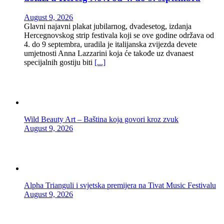
August 9, 2026
Glavni najavni plakat jubilarnog, dvadesetog, izdanja
Hercegnovskog strip festivala koji se ove godine održava od
4. do 9 septembra, uradila je italijanska zvijezda devete
umjetnosti Anna Lazzarini koja će takođe uz dvanaest
specijalnih gostiju biti
[...]
Wild Beauty Art – Baština koja govori kroz zvuk
August 9, 2026
Alpha Trianguli i svjetska premijera na Tivat Music Festivalu
August 9, 2026