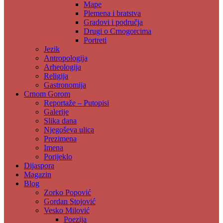
Mape
Plemena i bratstva
Gradovi i područja
Drugi o Crnogorcima
Portreti
Jezik
Antropologija
Arheologija
Religija
Gastronomija
Crnom Gorom
Reportaže – Putopisi
Galerije
Slika dana
Njegoševa ulica
Prezimena
Imena
Porijeklo
Dijaspora
Magazin
Blog
Zorko Popović
Gordan Stojović
Vesko Milović
Poezija