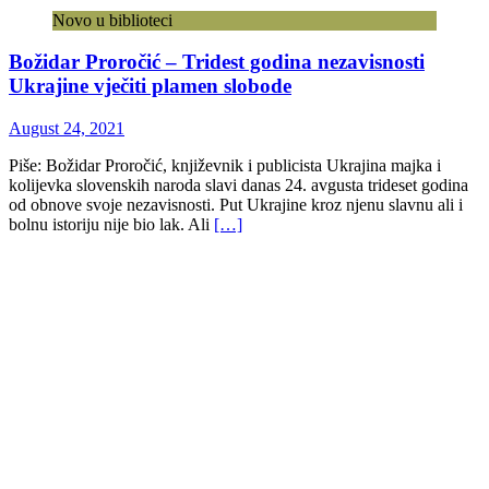
Novo u biblioteci
Božidar Proročić – Tridest godina nezavisnosti
Ukrajine vječiti plamen slobode
August 24, 2021
Piše: Božidar Proročić, književnik i publicista Ukrajina majka i
kolijevka slovenskih naroda slavi danas 24. avgusta trideset godina
od obnove svoje nezavisnosti. Put Ukrajine kroz njenu slavnu ali i
bolnu istoriju nije bio lak. Ali
[…]