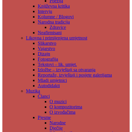
Poezija
Književna kritika
Intervju
Kolumne / Blogovi
Narodna tradicija
Zdravice
Neafirmisani
Likovna i primijenjena umjetnost
Slikarstvo
Vajarstvo
Dizajn
Fotografija
Tekstovi – lik. umjet.
Izložbe – izvještaji sa otvaranja
Reportaže, izvještaji i posjete galerijama
Mladi umjetnici
Autodidakti
Muzika
Članci
O muzici
O kompozitorima
O izvođačima
Pjesme
Narodne
Dječije