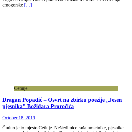
crnogorske
[…]
Cetinje
Dragan Popadić – Osvrt na zbirku poezije ,,Jesen
pjesnika” Božidara Proročića
October 18, 2019
Čudno je to mjesto Cetinje. Neštedimice rađa umjetnike, pjesnike