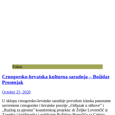
Fokus
Crnogorsko-hrvatska kulturna saradnja – Božidar
Prosenjak
October 25, 2020
U sklopu crnogorsko-hrvatske saradnje povodom izlaska panorame
savremene crnogorske i hrvatske poezije ,,Odlazak u stihove” i
,,Razlog za pjesmu” koautorskog projekta: dr Željke Lovrenčić iz
Zagreba i književnika i publiciste Božidara Proročića sa Cetinja