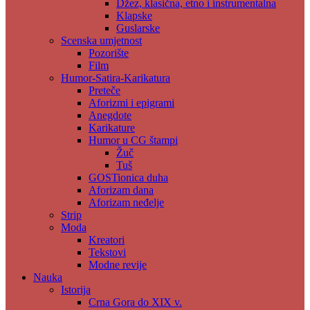
Džez, klasična, etno i instrumentalna
Klapske
Guslarske
Scenska umjetnost
Pozorište
Film
Humor-Satira-Karikatura
Preteče
Aforizmi i epigrami
Anegdote
Karikature
Humor u CG štampi
Žuč
Tuš
GOSTionica duha
Aforizam dana
Aforizam neđelje
Strip
Moda
Kreatori
Tekstovi
Modne revije
Nauka
Istorija
Crna Gora do XIX v.