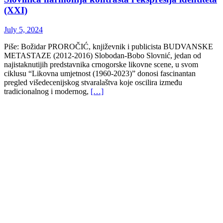
(XXI)
July 5, 2024
Piše: Božidar PROROČIĆ, književnik i publicista BUDVANSKE
METASTAZE (2012-2016) Slobodan-Bobo Slovnić, jedan od
najistaknutijih predstavnika crnogorske likovne scene, u svom
ciklusu “Likovna umjetnost (1960-2023)” donosi fascinantan
pregled višedecenijskog stvaralaštva koje oscilira između
tradicionalnog i modernog,
[…]