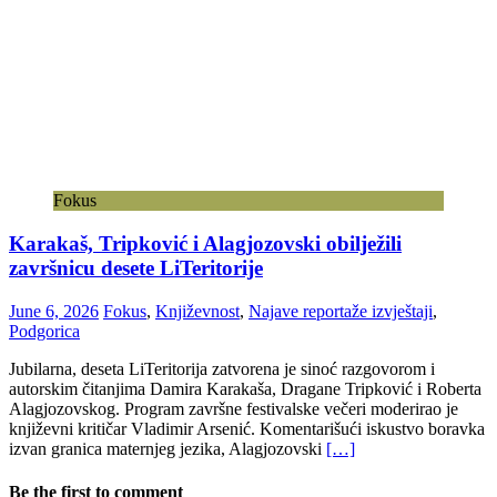
Fokus
Karakaš, Tripković i Alagjozovski obilježili
završnicu desete LiTeritorije
June 6, 2026
Fokus
,
Književnost
,
Najave reportaže izvještaji
,
Podgorica
Jubilarna, deseta LiTeritorija zatvorena je sinoć razgovorom i
autorskim čitanjima Damira Karakaša, Dragane Tripković i Roberta
Alagjozovskog. Program završne festivalske večeri moderirao je
književni kritičar Vladimir Arsenić. Komentarišući iskustvo boravka
izvan granica maternjeg jezika, Alagjozovski
[…]
Be the first to comment