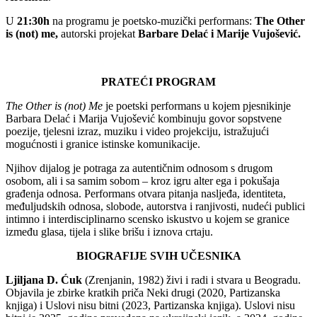
U
21:30h
na programu je poetsko-muzički performans:
The Other
is (not) me,
autorski projekat
Barbare Delać i Marije Vujošević.
PRATEĆI PROGRAM
The Other is (not) Me
je poetski performans u kojem pjesnikinje
Barbara Delać i Marija Vujošević kombinuju govor sopstvene
poezije, tjelesni izraz, muziku i video projekciju, istražujući
mogućnosti i granice istinske komunikacije.
Njihov dijalog je potraga za autentičnim odnosom s drugom
osobom, ali i sa samim sobom – kroz igru alter ega i pokušaja
građenja odnosa. Performans otvara pitanja nasljeđa, identiteta,
međuljudskih odnosa, slobode, autorstva i ranjivosti, nudeći publici
intimno i interdisciplinarno scensko iskustvo u kojem se granice
između glasa, tijela i slike brišu i iznova crtaju.
BIOGRAFIJE SVIH UČESNIKA
Ljiljana D. Ćuk
(Zrenjanin, 1982) živi i radi i stvara u Beogradu.
Objavila je zbirke kratkih priča Neki drugi (2020, Partizanska
knjiga) i Uslovi nisu bitni (2023, Partizanska knjiga). Uslovi nisu