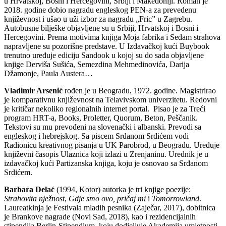
u Hrvatskoj, Bosni i Hercegovini, Srbiji i Makedoniji. Roman je
2018. godine dobio nagradu engleskog PEN-a za prevedenu
književnost i ušao u uži izbor za nagradu „Fric” u Zagrebu.
Autobusne bilješke objavljene su u Srbiji, Hrvatskoj i Bosni i
Hercegovini. Prema motivima knjiga Moja fabrika i Sedam strahova
napravljene su pozorišne predstave. U Izdavačkoj kući Buybook
trenutno uređuje ediciju Sandook u kojoj su do sada objavljene
knjige Derviša Sušića, Semezdina Mehmedinovića, Darija
Džamonje, Paula Austera…
Vladimir Arsenić
rođen je u Beogradu, 1972. godine. Magistrirao
je komparativnu književnost na Telavivskom univerzitetu. Redovni
je kritičar nekoliko regionalnih internet portal. Pisao je za Treći
program HRT-a, Books, Proletter, Quorum, Beton, Peščanik.
Tekstovi su mu prevođeni na slovenački i albanski. Prevodi sa
engleskog i hebrejskog. Sa piscem Srđanom Srdićem vodi
Radionicu kreativnog pisanja u UK Parobrod, u Beogradu. Uređuje
književni časopis Ulaznica koji izlazi u Zrenjaninu. Urednik je u
izdavačkoj kući Partizanska knjiga, koju je osnovao sa Srđanom
Srdićem.
Barbara Delać
(1994, Kotor) autorka je tri knjige poezije:
Strahovita nježnost
,
Gdje smo ovo, pričaj mi
i
Tomorrowland
.
Laureatkinja je Festivala mladih pesnika (Zaječar, 2017), dobitnica
je Brankove nagrade (Novi Sad, 2018), kao i rezidencijalnih
stipendija Berlin-Stipendium, koju dodjeljuje Akademija umjetnosti