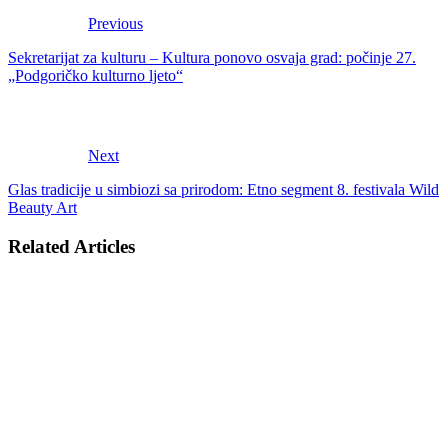
Previous
Sekretarijat za kulturu – Kultura ponovo osvaja grad: počinje 27.
„Podgoričko kulturno ljeto“
Next
Glas tradicije u simbiozi sa prirodom: Etno segment 8. festivala Wild
Beauty Art
Related Articles