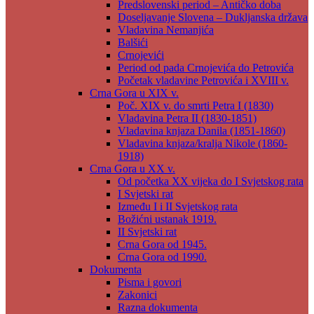
Predslovenski period – Antičko doba
Doseljavanje Slovena – Dukljanska država
Vladavina Nemanjića
Balšići
Crnojevići
Period od pada Crnojevića do Petrovića
Početak vladavine Petrovića i XVIII v.
Crna Gora u XIX v.
Poč. XIX v. do smrti Petra I (1830)
Vladavina Petra II (1830-1851)
Vladavina knjaza Danila (1851-1860)
Vladavina knjaza/kralja Nikole (1860-
1918)
Crna Gora u XX v.
Od početka XX vijeka do I Svjetskog rata
I Svjetski rat
Između I i II Svjetskog rata
Božićni ustanak 1919.
II Svjetski rat
Crna Gora od 1945.
Crna Gora od 1990.
Dokumenta
Pisma i govori
Zakonici
Razna dokumenta