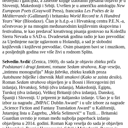
hebrejski i galicijski, a zasebne knjige izabranih pjesama objavio je u
Sloveniji, Makedoniji i Srbiji. Uvršten je u američku antologiju
New
European Poets
(Graywolf Press), francusku
Les Poètes de la
Méditerranée
(Gallimard) i britansku
World Record
te
A Hundred
Years’ War
(Bloodaxe). Član je h.d.p.-a i Hrvatskog centra P.E.N.-a,
učestvovao je na mnogim međunarodnim književnim skupovima i
festivalima, te kao predavač kreativnog pisanja gostovao na Koledžu
Sierra Nevada u SAD-u. Dvadesetak godina radio je kao prevodilac
za Ujedinjene nacije uglavnom u Holandiji, a sad je slobodni
književnik i književni prevodilac. Osim pisanjem bavi se i muzikom,
a posljednjih godina sve više živi u rodnom Splitu.
Selvedin Avdić
(Zenica, 1969), do sada je objavio zbirku priča
Podstanari i drugi fantomi
, romane
Sedam strahova
,
Kap veselja
,
„intimnu monografiju”
Moja fabrika
, zbirku kratkih proza
Autobusne bilješke
i dnevnik
Mali smakovi
(
Kako se zaista desilo
).
Roman
Sedam strahova
objavljen je u Bosni i Hercegovini (tri
izdanja), Hrvatskoj, Srbiji (dva izdanja), Makedoniji, Egiptu,
Turskoj (dva izdanja), Velikoj Britaniji (dva izdanja), Danskoj,
Španiji i Sloveniji. U pripremi je italijansko izdanje. Ušao je u širi
izbor za nagradu „IMPAC Dublin Award“ i u uže izbore za nagrade
„Science Fiction and Fantasy Translation Award“ u Kaliforniji,
Jutarnjeg lista u Zagrebu, „Meša Selimović“ u Tuzli… Britanski
Guardian uvrstio je roman među najbolja paperback izdanja
objavljena u 2014. godini. Roman Kap veselja do sada je objavljen