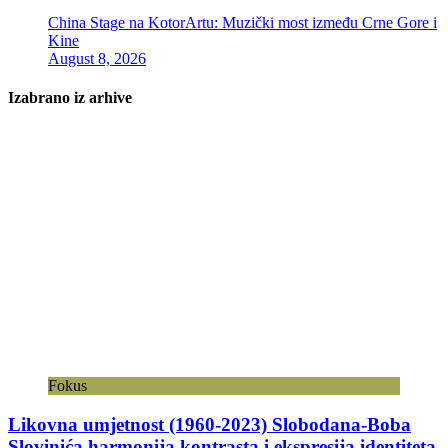
China Stage na KotorArtu: Muzički most između Crne Gore i
Kine
August 8, 2026
Izabrano iz arhive
Fokus
Likovna umjetnost (1960-2023) Slobodana-Boba
Slovinića harmonija kontrasta i ekspresija identiteta