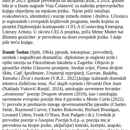
bitni je 2025. godine prevedena na ukrajinski jezik, a 2024. godine
bila je u finalu nagrade Voja Čolanović za najbolju priprovjedačku
knjigu objavljenu na srpskom jeziku. Njene priče istražuju
svakodnevicu, identitet(e) i tenzije između intime i društva. Učesnica
je regionalnih i evropskih književnih programa, među kojima su
projekti Dijahronijski kontrapunkt i CELA (Connecting Emerging
Literary Artists). U okviru CELA projekta, priča Meine Mutter hat
Blumen gezüchtet je prevedena na deset evropskih jezika. I dalje
piše treću knjigu.
Damir Šodan
(Split, 1964), pjesnik, tekstopisac, prevoditelj,
urednik i nagrađivani dramatičar, diplomirao je engleski jezik i
opštu istoriju na Filozofskom fakultetu u Zagrebu. Objavio je
pjesničke zbirke
Glasovne
promjene,
Srednji svijet
,
Pisma divljem
Skitu
,
Café Apollinaire
,
Unutarnji neprijatelj
,
Gavran, Buddha,
Yamaha
i
Život s maskom
(V.B.Z., 2022),knjige izabranih dramskih
tekstova
Zaštićena zona, Noć dugih svjetala
i
Hrvatski Don Juan
(Naklada Vuković-Runjić, 2024), antologiju savremene hrvatske
„stvarnosne” poezije
Drugom stranom
(2010), kao i antologiju
savremene evropske poezije
Ima li pjesnika u Monte Carlu
(2022).
U prevodu je predstavio mnoge sjevernoameričke pjesnike (Charles
Simic, Raymond Carver, Charles Bukowski, Richard Brautigan,
Leonard Cohen, Frank O’Hara, Ron Padgett i dr.). Urednik je
prevodne poezije u časopisu
Poezija
h.d.p.-a, poezija mu je
prevedena na brojne jezike, uključujući kineski, korejski, arapski,