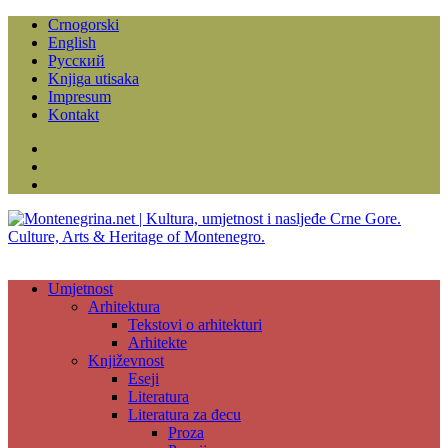
Crnogorski
English
Русский
Knjiga utisaka
Impresum
Kontakt
Facebook
Instagram
YouTube
Umjetnost
Arhitektura
Tekstovi o arhitekturi
Arhitekte
Književnost
Eseji
Literatura
Literatura za đecu
Proza