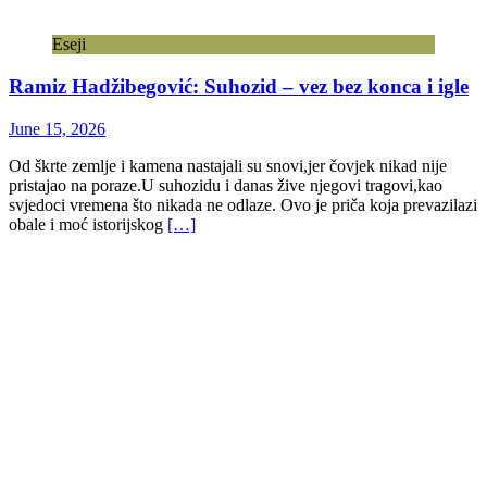
Eseji
Ramiz Hadžibegović: Suhozid – vez bez konca i igle
June 15, 2026
Od škrte zemlje i kamena nastajali su snovi,jer čovjek nikad nije
pristajao na poraze.U suhozidu i danas žive njegovi tragovi,kao
svjedoci vremena što nikada ne odlaze. Ovo je priča koja prevazilazi
obale i moć istorijskog
[…]