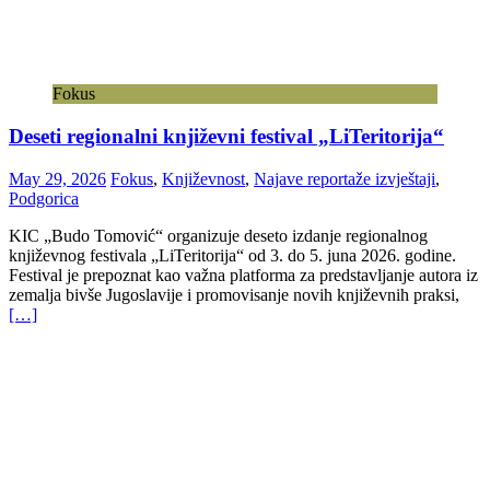
Fokus
Deseti regionalni književni festival „LiTeritorija“
May 29, 2026
Fokus
,
Književnost
,
Najave reportaže izvještaji
,
Podgorica
KIC „Budo Tomović“ organizuje deseto izdanje regionalnog
književnog festivala „LiTeritorija“ od 3. do 5. juna 2026. godine.
Festival je prepoznat kao važna platforma za predstavljanje autora iz
zemalja bivše Jugoslavije i promovisanje novih književnih praksi,
[…]