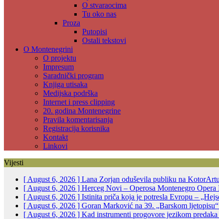
O stvaraocima
Tu oko nas
Proza
Putopisi
Ostali tekstovi
O Montenegrini
O projektu
Impresum
Saradnički program
Knjiga utisaka
Medijska podrška
Internet i press clipping
20. godina Montenegrine
Pravila komentarisanja
Registracija korisnika
Kontakt
Linkovi
Vijesti
[ August 6, 2026 ]
Lana Zorjan oduševila publiku na KotorArt
[ August 6, 2026 ]
Herceg Novi – Operosa Montenegro Opera 
[ August 6, 2026 ]
Istinita priča koja je potresla Evropu – „He
[ August 6, 2026 ]
Goran Marković na 39. „Barskom ljetopisu“:
[ August 6, 2026 ]
Kad instrumenti progovore jezikom predak