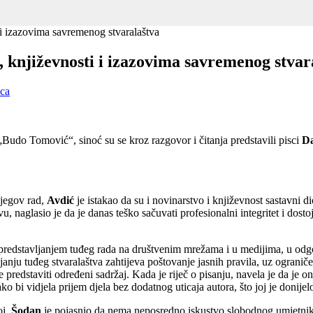
 i izazovima savremenog stvaralaštva
i, književnosti i izazovima savremenog stvar
ca
„Budo Tomović“, sinoć su se kroz razgovor i čitanja predstavili pisci
D
njegov rad,
Avdi
ć
je istakao da su i novinarstvo i književnost sastavni d
naglasio je da je danas teško sačuvati profesionalni integritet i dosto
 predstavljanjem tuđeg rada na društvenim mrežama i u medijima, u odgovo
janju tuđeg stvaralaštva zahtijeva poštovanje jasnih pravila, uz ograničen
 predstaviti određeni sadržaj. Kada je riječ o pisanju, navela je da je on
 bi vidjela prijem djela bez dodatnog uticaja autora, što joj je donijelo
j,
Šodan
je pojasnio da nema neposredno iskustvo slobodnog umjetnika