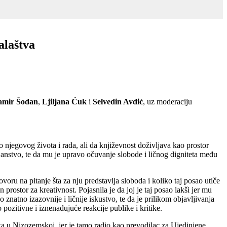
alaštva
amir Šodan
,
Ljiljana Ćuk
i
Selvedin Avdić
, uz moderaciju
io njegovog života i rada, ali da književnost doživljava kao prostor
janstvo, te da mu je upravo očuvanje slobode i ličnog digniteta među
ru na pitanje šta za nju predstavlja sloboda i koliko taj posao utiče
 prostor za kreativnost. Pojasnila je da joj je taj posao lakši jer mu
o znatno izazovnije i ličnije iskustvo, te da je prilikom objavljivanja
 pozitivne i iznenađujuće reakcije publike i kritike.
 u Nizozemskoj, jer je tamo radio kao prevodilac za Ujedinjene