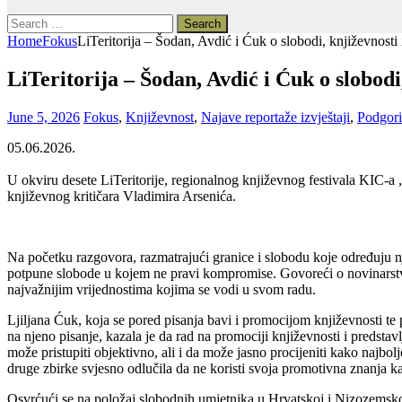
Search
for:
Home
Fokus
LiTeritorija – Šodan, Avdić i Ćuk o slobodi, književnosti
LiTeritorija – Šodan, Avdić i Ćuk o slobod
June 5, 2026
Fokus
,
Književnost
,
Najave reportaže izvještaji
,
Podgori
05.06.2026.
U okviru desete LiTeritorije, regionalnog književnog festivala KIC-a 
književnog kritičara Vladimira Arsenića.
Na početku razgovora, razmatrajući granice i slobodu koje određuju 
potpune slobode u kojem ne pravi kompromise. Govoreći o novinarstvu, 
najvažnijim vrijednostima kojima se vodi u svom radu.
Ljiljana Ćuk, koja se pored pisanja bavi i promocijom književnosti te
na njeno pisanje, kazala je da rad na promociji književnosti i predstavl
može pristupiti objektivno, ali i da može jasno procijeniti kako najbolje
druge zbirke svjesno odlučila da ne koristi svoja promotivna znanja kako
Osvrćući se na položaj slobodnih umjetnika u Hrvatskoj i Nizozemsko