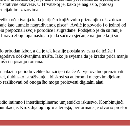
nistrativne obaveze. U Hrvatskoj je, kako je naglasio, položaj
tencijalnim izazovima.
 velika očekivanja kada je riječ o književnim priznanjima. Uz dozu
isuje kao „umalo nagrađivanog pisca“. Avdić je govorio i o jednoj od
lu prepoznali svoje porodice i sugrađane. Podsjetio je da su ranije
. Upravo zbog toga nastojao je da sačuva sjećanje na ljude koji su
lo prirodan izbor, a da je tek kasnije postala svjesna da tržište i
agođava očekivanjima tržišta. Iako je svjesna da je kratka priča manje
kuša i u pisanju romana.
a nalazi u periodu velike tranzicije i da će AI vjerovatno preuzimati
tet, dubinsko istraživanje i bliskost sa autorom i njegovim djelom.
o razlikovati od onoga što mogu proizvesti digitalni alati.
udio intimno i interdisciplinarno umjetničko iskustvo. Kombinujući
unikacije. Kroz dijalog i igru alter ega, performans je otvorio prostor