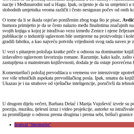
nacije i Međunarodni sud u Hagu. Ipak, ocijenio je da su umjetnici u t
slobodnih umjetnika veoma različit i često nesiguran počev od onih ko
O tome da li se ikada osjećao poniženim zbog toga što je pisac,
Avdi
ć
humora primijetio je da se često nalazio među finalistima značajnih n
svojih knjiga u kojoj je istraživao vezu između Zenice i njene željezar
publikacije o industriji uglavnom bile usmjerene na proizvodnju i kolek
gradili fabriku, a kao najveću potvrdu vrijednosti svog rada naveo je 
U vezi s pitanjem položaja kratke priče u odnosu na dominantne knji
izdavaštvo uglavnom favorizuju romane. Razumije, kako kaže, zašto čita
zastupljena u mainstream književnosti, dodala je da ostaje posvećena f
Komentarišući položaj prevodilaca u vremenu sve intenzivnije upotreb
sve više tehničkih aspekata prevodilačkog posla. Ipak, smatra da knjiže
Ukazao je i na strahove od vještačke inteligencije, poručivši da tehnolo
U drugom dijelu večeri, Barbara Delać i Marija Vujošević izvele su p
poeziju, muziku, tjelesni izraz i video projekcije, autorke su istraživ
za promišljanje o odnosu prema drugima i prema sebi, brišući granice i
festival "literitorija"