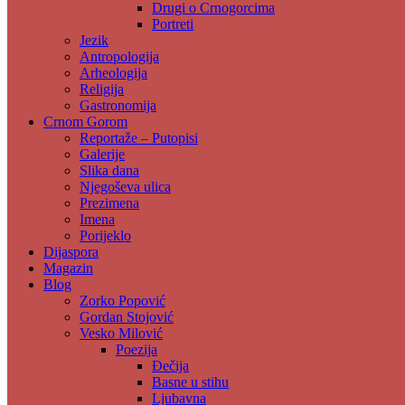
Drugi o Crnogorcima
Portreti
Jezik
Antropologija
Arheologija
Religija
Gastronomija
Crnom Gorom
Reportaže – Putopisi
Galerije
Slika dana
Njegoševa ulica
Prezimena
Imena
Porijeklo
Dijaspora
Magazin
Blog
Zorko Popović
Gordan Stojović
Vesko Milović
Poezija
Đečija
Basne u stihu
Ljubavna