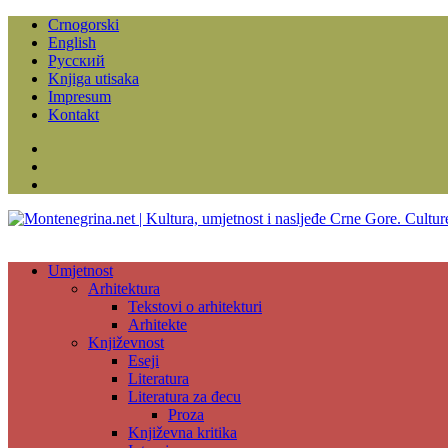
Crnogorski
English
Русский
Knjiga utisaka
Impresum
Kontakt
Facebook
Instagram
YouTube
Umjetnost
Arhitektura
Tekstovi o arhitekturi
Arhitekte
Književnost
Eseji
Literatura
Literatura za đecu
Proza
Književna kritika