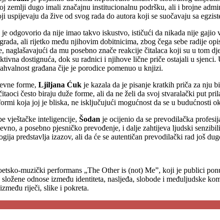
oj zemlji dugo imali značajnu institucionalnu podršku, ali i brojne admi
ji uspijevaju da žive od svog rada do autora koji se suočavaju sa egzis
je odgovorio da nije imao takvo iskustvo, ističući da nikada nije gajio
agrada, ali rijetko među njihovim dobitnicima, zbog čega sebe radije op
e, naglašavajući da mu posebno znače reakcije čitalaca koji su u tom dje
tivna dostignuća, dok su radnici i njihove lične priče ostajali u sjenci
zahvalnost građana čije je porodice pomenuo u knjizi.
ževne forme,
Ljiljana
Ć
uk
je kazala da je pisanje kratkih priča za nju bi
oci često biraju duže forme, ali da ne želi da svoj stvaralački put pril
ormi koja joj je bliska, ne isključujući mogućnost da se u budućnosti o
e vještačke inteligencije,
Šodan
je ocijenio da se prevodilačka profesij
vno, a posebno pjesničko prevođenje, i dalje zahtijeva ljudski senzibili
gija predstavlja izazov, ali da će se autentičan prevodilački rad još dug
oetsko-muzički performans „The Other is (not) Me”, koji je publici pon
ale složene odnose između identiteta, nasljeđa, slobode i međuljudske kom
zmeđu riječi, slike i pokreta.