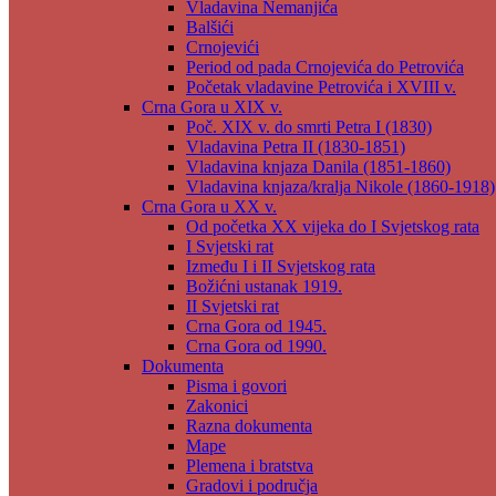
Vladavina Nemanjića
Balšići
Crnojevići
Period od pada Crnojevića do Petrovića
Početak vladavine Petrovića i XVIII v.
Crna Gora u XIX v.
Poč. XIX v. do smrti Petra I (1830)
Vladavina Petra II (1830-1851)
Vladavina knjaza Danila (1851-1860)
Vladavina knjaza/kralja Nikole (1860-1918)
Crna Gora u XX v.
Od početka XX vijeka do I Svjetskog rata
I Svjetski rat
Između I i II Svjetskog rata
Božićni ustanak 1919.
II Svjetski rat
Crna Gora od 1945.
Crna Gora od 1990.
Dokumenta
Pisma i govori
Zakonici
Razna dokumenta
Mape
Plemena i bratstva
Gradovi i područja