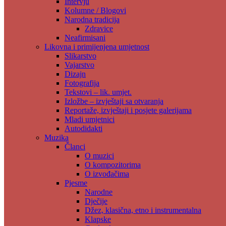
Intervju
Kolumne / Blogovi
Narodna tradicija
Zdravice
Neafirmisani
Likovna i primijenjena umjetnost
Slikarstvo
Vajarstvo
Dizajn
Fotografija
Tekstovi – lik. umjet.
Izložbe – izvještaji sa otvaranja
Reportaže, izvještaji i posjete galerijama
Mladi umjetnici
Autodidakti
Muzika
Članci
O muzici
O kompozitorima
O izvođačima
Pjesme
Narodne
Dječije
Džez, klasična, etno i instrumentalna
Klapske