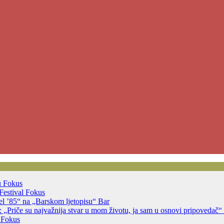
u
Fokus
Festival
Fokus
jsel ’85“ na „Barskom ljetopisu“
Bar
 „Priče su najvažnija stvar u mom životu, ja sam u osnovi pripovedač“
a
Fokus