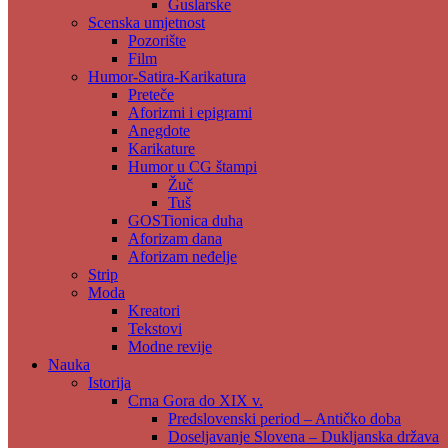
Guslarske
Scenska umjetnost
Pozorište
Film
Humor-Satira-Karikatura
Preteče
Aforizmi i epigrami
Anegdote
Karikature
Humor u CG štampi
Žuč
Tuš
GOSTionica duha
Aforizam dana
Aforizam neđelje
Strip
Moda
Kreatori
Tekstovi
Modne revije
Nauka
Istorija
Crna Gora do XIX v.
Predslovenski period – Antičko doba
Doseljavanje Slovena – Dukljanska država