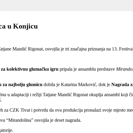
ca u Konjicu
 Tatjane Mandić Rigonat, osvojila je tri značajna priznanja na 13. Festiv
za kolektivnu glumačku igru
pripala je ansamblu predstave
Mirando
 za najbolju glumicu
dobila je Katarina Marković, dok je
Nagrada z
ina
u adaptaciji i režiji Tatjane Mandić Rigonat okuplja ansambl koji 
.
pjeh za CZK Tivat i potvrdu da ova produkcija pronalazi svoje mjesto m
ava “Mirandolina” osvojila je deset nagrada.
atorije.