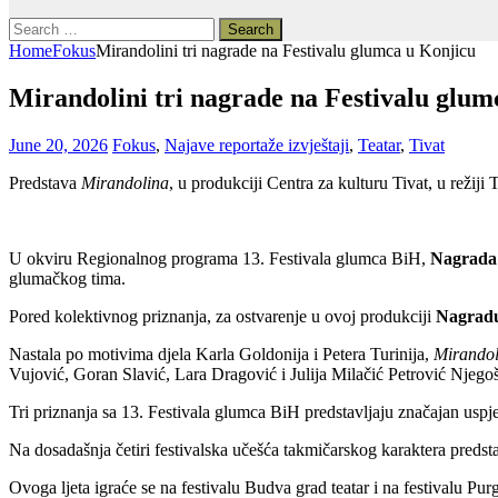
Search
for:
Home
Fokus
Mirandolini tri nagrade na Festivalu glumca u Konjicu
Mirandolini tri nagrade na Festivalu glum
June 20, 2026
Fokus
,
Najave reportaže izvještaji
,
Teatar
,
Tivat
Predstava
Mirandolina
, u produkciji Centra za kulturu Tivat, u režiji
U okviru Regionalnog programa 13. Festivala glumca BiH,
Nagrada 
glumačkog tima.
Pored kolektivnog priznanja, za ostvarenje u ovoj produkciji
Nagradu
Nastala po motivima djela Karla Goldonija i Petera Turinija,
Mirandol
Vujović, Goran Slavić, Lara Dragović i Julija Milačić Petrović Njegoš
Tri priznanja sa 13. Festivala glumca BiH predstavljaju značajan us
Na dosadašnja četiri festivalska učešća takmičarskog karaktera predst
Ovoga ljeta igraće se na festivalu Budva grad teatar i na festivalu Purg