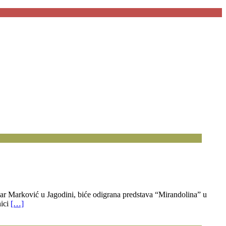
zar Marković u Jagodini, biće odigrana predstava “Mirandolina” u
nici
[…]