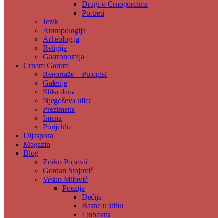
Drugi o Crnogorcima
Portreti
Jezik
Antropologija
Arheologija
Religija
Gastronomija
Crnom Gorom
Reportaže – Putopisi
Galerije
Slika dana
Njegoševa ulica
Prezimena
Imena
Porijeklo
Dijaspora
Magazin
Blog
Zorko Popović
Gordan Stojović
Vesko Milović
Poezija
Đečija
Basne u stihu
Ljubavna