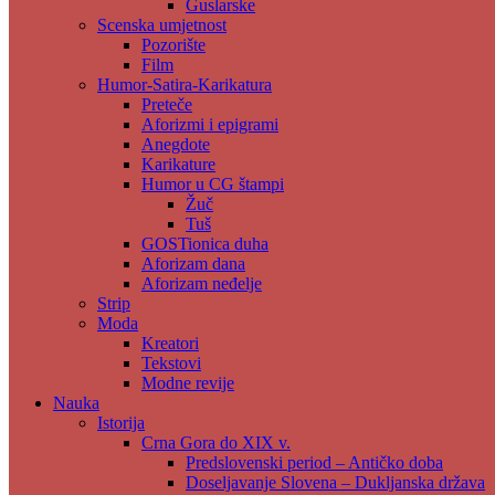
Guslarske
Scenska umjetnost
Pozorište
Film
Humor-Satira-Karikatura
Preteče
Aforizmi i epigrami
Anegdote
Karikature
Humor u CG štampi
Žuč
Tuš
GOSTionica duha
Aforizam dana
Aforizam neđelje
Strip
Moda
Kreatori
Tekstovi
Modne revije
Nauka
Istorija
Crna Gora do XIX v.
Predslovenski period – Antičko doba
Doseljavanje Slovena – Dukljanska država