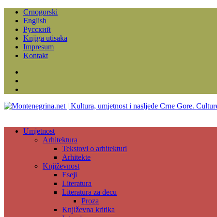
Crnogorski
English
Русский
Knjiga utisaka
Impresum
Kontakt
Facebook
Instagram
YouTube
Umjetnost
Arhitektura
Tekstovi o arhitekturi
Arhitekte
Književnost
Eseji
Literatura
Literatura za đecu
Proza
Književna kritika