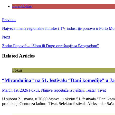
mirandolina
Previous
Najveća imena regionalne filmske i TV industrije ponovo u Porto Mo
Next
Zorko Popović – “Slom ili Dugo opraštanje sa Beogradom”
Related Articles
Fokus
“Mirandolina” na 51. festivalu “Dani komedije” u Ja
March 19, 2026
Fokus
,
Najave reportaže izvještaji
,
Teatar
,
Tivat
U subotu 21. marta, u 20.00 časova, u okviru 51. festivala “Dani kom
produkciji Centra za kulturu Tivat. Selektor festivala Aleksandar Saš