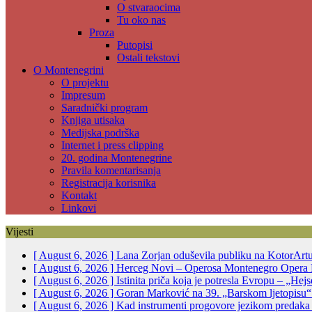
O stvaraocima
Tu oko nas
Proza
Putopisi
Ostali tekstovi
O Montenegrini
O projektu
Impresum
Saradnički program
Knjiga utisaka
Medijska podrška
Internet i press clipping
20. godina Montenegrine
Pravila komentarisanja
Registracija korisnika
Kontakt
Linkovi
Vijesti
[ August 6, 2026 ]
Lana Zorjan oduševila publiku na KotorArt
[ August 6, 2026 ]
Herceg Novi – Operosa Montenegro Opera 
[ August 6, 2026 ]
Istinita priča koja je potresla Evropu – „He
[ August 6, 2026 ]
Goran Marković na 39. „Barskom ljetopisu“:
[ August 6, 2026 ]
Kad instrumenti progovore jezikom predak