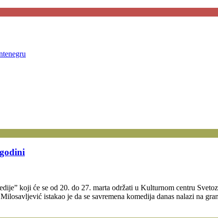
ntenegru
godini
edije” koji će se od 20. do 27. marta održati u Kulturnom centru Sveto
a Milosavljević istakao je da se savremena komedija danas nalazi na gra