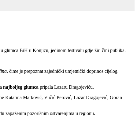
alu glumca BiH u Konjicu, jedinom festivalu gdje žiri čini publika.
lina
, čime je prepoznat zajednički umjetnički doprinos cijelog
a najboljeg glumca
pripala Lazaru Dragojeviću.
čine Katarina Marković, Vučić Perović, Lazar Dragojević, Goran
eđu zapaženim pozorišnim ostvarenjima u regionu.