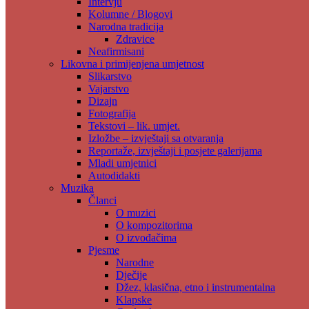
Intervju
Kolumne / Blogovi
Narodna tradicija
Zdravice
Neafirmisani
Likovna i primijenjena umjetnost
Slikarstvo
Vajarstvo
Dizajn
Fotografija
Tekstovi – lik. umjet.
Izložbe – izvještaji sa otvaranja
Reportaže, izvještaji i posjete galerijama
Mladi umjetnici
Autodidakti
Muzika
Članci
O muzici
O kompozitorima
O izvođačima
Pjesme
Narodne
Dječije
Džez, klasična, etno i instrumentalna
Klapske