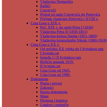
Vladavina Nemanjića
Balšići
Crnojevići
Period od pada Crnojevića do Petrovića
Početak vladavine Petrovića i XVIII v.
Crna Gora u XIX v.
Poč. XIX v. do smrti Petra I (1830)
Vladavina Petra II (1830-1851)
Vladavina knjaza Danila (1851-1860)
Vladavina knjaza/kralja Nikole (1860-1918)
Crna Gora u XX v.
Od početka XX vijeka do I Svjetskog rata
I Svjetski rat
Između I i II Svjetskog rata
Božićni ustanak 1919.
II Svjetski rat
Crna Gora od 1945.
Crna Gora od 1990.
Dokumenta
Pisma i govori
Zakonici
Razna dokumenta
Mape
Plemena i bratstva
Gradovi i područja