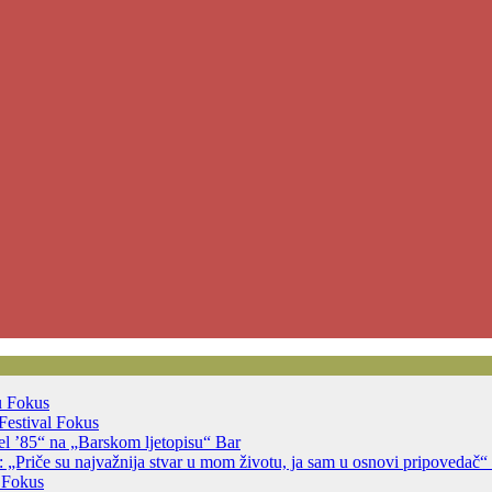
u
Fokus
Festival
Fokus
jsel ’85“ na „Barskom ljetopisu“
Bar
 „Priče su najvažnija stvar u mom životu, ja sam u osnovi pripovedač“
a
Fokus