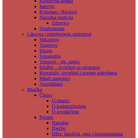
Književna kritika
Intervju
Kolumne / Blogovi
Narodna tradicija
Zdravice
Neafirmisani
Likovna i primijenjena umjetnost
Slikarstvo
Vajarstvo
Dizajn
Fotografija
Tekstovi – lik. umjet.
Izložbe – izvještaji sa otvaranja
Reportaže, izvještaji i posjete galerijama
Mladi umjetnici
Autodidakti
Muzika
Članci
O muzici
O kompozitorima
O izvođačima
Pjesme
Narodne
Dječije
Džez, klasična, etno i instrumentalna