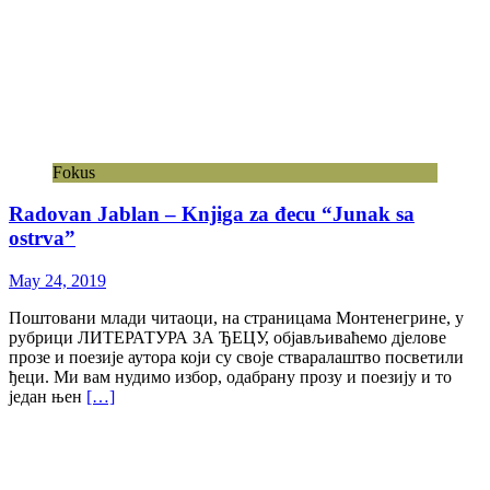
Fokus
Radovan Jablan – Knjiga za đecu “Junak sa
ostrva”
May 24, 2019
Поштовани млади читаоци, на страницама Монтенегрине, у
рубрици ЛИТЕРАТУРА ЗА ЂЕЦУ, објављиваћемо дјелове
прозе и поезије аутора који су своје стваралаштво посветили
ђеци. Ми вам нудимо избор, одабрану прозу и поезију и то
један њен
[…]