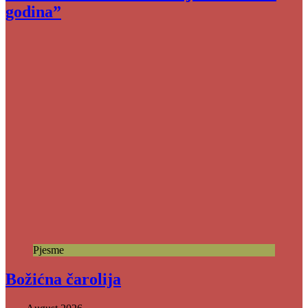
godina”
Pjesme
Božićna čarolija