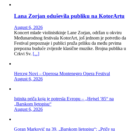
Lana Zorjan oduševila publiku na KotorArtu
August 6, 2026
Koncert mlade violinistkinje Lane Zorjan, održan u okviru
Međunarodnog festivala KotorArt, još jednom je potvrdio da
Festival prepoznaje i publici pruža priliku da među prvima
prepozna buduće zvijezde klasične muzike. Brojna publika u
Crkvi Sv.
[...]
Herceg Novi – Operosa Montenegro Opera Festival
August 6, 2026
Istinita priča koja je potresla Evropu – „Hejsel ’85“ na
„Barskom ljetopisu“
August 6, 2026
Goran Marković na 39. „Barskom ljetopisu“: „Priče su