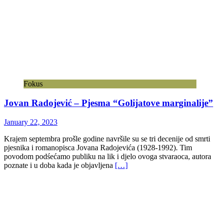
Fokus
Jovan Radojević – Pjesma “Golijatove marginalije”
January 22, 2023
Krajem septembra prošle godine navršile su se tri decenije od smrti
pjesnika i romanopisca Jovana Radojevića (1928-1992). Tim
povodom podśećamo publiku na lik i djelo ovoga stvaraoca, autora
poznate i u doba kada je objavljena
[…]