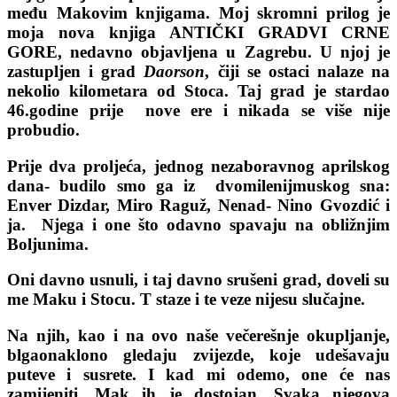
među Makovim knjigama. Moj skromni prilog je
moja nova knjiga ANTIČKI GRADVI CRNE
GORE, nedavno objavljena u Zagrebu. U njoj je
zastupljen i grad
Daorson
, čiji se ostaci nalaze na
nekolio kilometara od Stoca. Taj grad je stardao
46.godine prije nove ere i nikada se više nije
probudio.
Prije dva proljeća, jednog nezaboravnog aprilskog
dana- budilo smo ga iz dvomilenijmuskog sna:
Enver Dizdar, Miro Raguž, Nenad- Nino Gvozdić i
ja. Njega i one što odavno spavaju na obližnjim
Boljunima.
Oni davno usnuli, i taj davno srušeni grad, doveli su
me Maku i Stocu. T staze i te veze nijesu slučajne.
Na njih, kao i na ovo naše večerešnje okupljanje,
blgaonaklono gledaju zvijezde, koje udešavaju
puteve i susrete. I kad mi odemo, one će nas
zamijeniti. Mak ih je dostojan. Svaka njegova