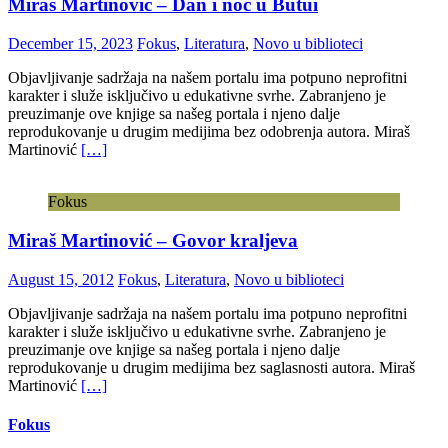
Miraš Martinović – Dan i noć u Butui
December 15, 2023
Fokus
,
Literatura
,
Novo u biblioteci
Objavljivanje sadržaja na našem portalu ima potpuno neprofitni
karakter i služe isključivo u edukativne svrhe. Zabranjeno je
preuzimanje ove knjige sa našeg portala i njeno dalje
reprodukovanje u drugim medijima bez odobrenja autora. Miraš
Martinović
[…]
Fokus
Miraš Martinović – Govor kraljeva
August 15, 2012
Fokus
,
Literatura
,
Novo u biblioteci
Objavljivanje sadržaja na našem portalu ima potpuno neprofitni
karakter i služe isključivo u edukativne svrhe. Zabranjeno je
preuzimanje ove knjige sa našeg portala i njeno dalje
reprodukovanje u drugim medijima bez saglasnosti autora. Miraš
Martinović
[…]
Fokus