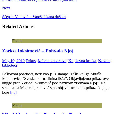
Next
Šćepan Vuković – Varoš slikana dušom
Related Articles
Fokus
Zorica Joksimović – Pohvala Njoj
May 10, 2019
Fokus
,
Izabrano iz arhive
,
Književna kritika
,
Novo u
biblioteci
Poštovani pośetioci, nedavno je iz štampe izašla knjiga Miraša
Martinovića “Sveska od maslinina lišća”. Objavljujemo prikaz ove
knjige prof. Zorice Joksimović pod nazivom “Pohvala Njoj”. Na
stranicama Montenegrine već smo objavili nekoliko prikaza knjiga
koje
[…]
Fokus