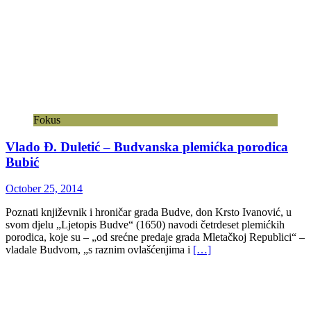
Fokus
Vlado Đ. Duletić – Budvanska plemićka porodica
Bubić
October 25, 2014
Poznati književnik i hroničar grada Budve, don Krsto Ivanović, u
svom djelu „Ljetopis Budve“ (1650) navodi četrdeset plemićkih
porodica, koje su – „od srećne predaje grada Mletačkoj Republici“ –
vladale Budvom, „s raznim ovlašćenjima i
[…]