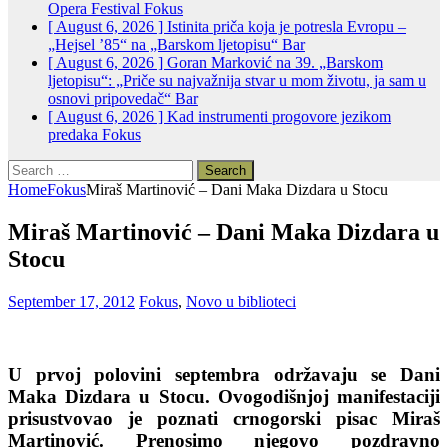
Opera Festival
Fokus
[ August 6, 2026 ]
Istinita priča koja je potresla Evropu –
„Hejsel ’85“ na „Barskom ljetopisu“
Bar
[ August 6, 2026 ]
Goran Marković na 39. „Barskom
ljetopisu“: „Priče su najvažnija stvar u mom životu, ja sam u
osnovi pripovedač“
Bar
[ August 6, 2026 ]
Kad instrumenti progovore jezikom
predaka
Fokus
Search
for:
Home
Fokus
Miraš Martinović – Dani Maka Dizdara u Stocu
Miraš Martinović – Dani Maka Dizdara u
Stocu
September 17, 2012
Fokus
,
Novo u biblioteci
U prvoj polovini septembra održavaju se Dani
Maka Dizdara u Stocu. Ovogodišnjoj manifestaciji
prisustvovao je poznati crnogorski pisac Miraš
Martinović. Prenosimo njegovo pozdravno