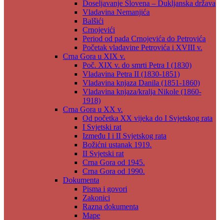
Doseljavanje Slovena – Dukljanska država
Vladavina Nemanjića
Balšići
Crnojevići
Period od pada Crnojevića do Petrovića
Početak vladavine Petrovića i XVIII v.
Crna Gora u XIX v.
Poč. XIX v. do smrti Petra I (1830)
Vladavina Petra II (1830-1851)
Vladavina knjaza Danila (1851-1860)
Vladavina knjaza/kralja Nikole (1860-
1918)
Crna Gora u XX v.
Od početka XX vijeka do I Svjetskog rata
I Svjetski rat
Između I i II Svjetskog rata
Božićni ustanak 1919.
II Svjetski rat
Crna Gora od 1945.
Crna Gora od 1990.
Dokumenta
Pisma i govori
Zakonici
Razna dokumenta
Mape