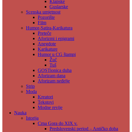
Klapske
Guslarske
Scenska umjetnost
Pozorište
Film
Humor-Satira-Karikatura
Preteče
Aforizmi i epigrami
Anegdote
Karikature
Humor u CG štampi
Žuč
Tuš
GOSTionica duha
Aforizam dana
Aforizam neđelje
Strip
Moda
Kreatori
Tekstovi
Modne revije
Nauka
Istorija
Crna Gora do XIX v.
Predslovenski period – Antičko doba