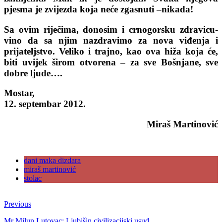
pjesma je zvijezda koja neće zgasnuti –nikada!
Sa ovim riječima, donosim i crnogorsku zdravicu-
vino da sa njim nazdravimo za nova viđenja i
prijateljstvo. Veliko i trajno, kao ova hiža koja će,
biti uvijek širom otvorena – za sve Bošnjane, sve
dobre ljude….
Mostar,
12. septembar 2012.
Miraš Martinović
dani maka dizdara
miraš martinović
stolac
Previous
Mr Milun Lutovac: Ljubišin civilizacijski usud