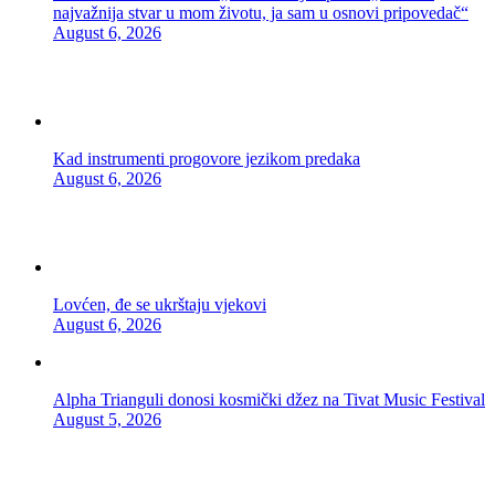
najvažnija stvar u mom životu, ja sam u osnovi pripovedač“
August 6, 2026
Kad instrumenti progovore jezikom predaka
August 6, 2026
Lovćen, đe se ukrštaju vjekovi
August 6, 2026
Alpha Trianguli donosi kosmički džez na Tivat Music Festival
August 5, 2026