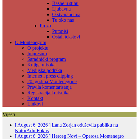
Basne u stihu
Ljubavna
O stvaraocima
Tu oko nas
Proza
Putopisi
Ostali tekstovi
O Montenegrini
O projektu
Impresum
Saradnički program
Knjiga utisaka
Medijska podrška
Internet i press clipping
20. godina Montenegrine
Pravila komentarisanja
Registracija korisnika
Kontakt
Linkovi
Vijesti
[ August 6, 2026 ]
Lana Zorjan oduševila publiku na
KotorArtu
Fokus
[ August 6, 2026 ]
Herceg Novi – Operosa Montenegro