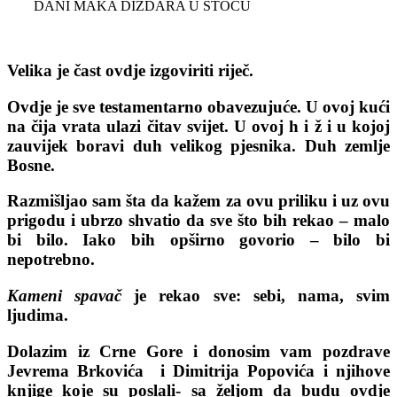
DANI MAKA DIZDARA U STOCU
Velika je čast ovdje izgoviriti riječ.
Ovdje je sve testamentarno obavezujuće. U ovoj kući
na čija vrata ulazi čitav svijet. U ovoj h i ž i u kojoj
zauvijek boravi duh velikog pjesnika. Duh zemlje
Bosne.
Razmišljao sam šta da kažem za ovu priliku i uz ovu
prigodu i ubrzo shvatio da sve što bih rekao – malo
bi bilo. Iako bih opširno govorio – bilo bi
nepotrebno.
Kameni spavač
je rekao sve: sebi, nama, svim
ljudima.
Dolazim iz Crne Gore i donosim vam pozdrave
Jevrema Brkovića i Dimitrija Popovića i njihove
knjige koje su poslali- sa željom da budu ovdje