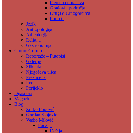
Plemena i bratstva
Gradovi i područja
Drugi o Crnogorcima
Portreti
Jezik
Antropologija
Arheologija
Religija
Gastronomija
Crnom Gorom
Reportaže – Putopisi
Galerije
Slika dana
Njegoševa ulica
Prezimena
Imena
Porijeklo
Dijaspora
Magazin
Blog
Zorko Popović
Gordan Stojović
Vesko Milović
Poezija
Đečija