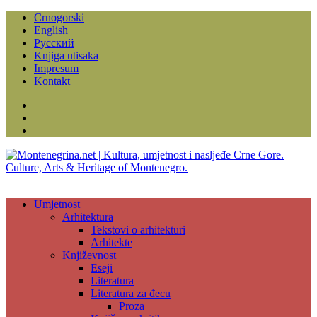
Crnogorski
English
Русский
Knjiga utisaka
Impresum
Kontakt
Facebook
Instagram
YouTube
Umjetnost
Arhitektura
Tekstovi o arhitekturi
Arhitekte
Književnost
Eseji
Literatura
Literatura za đecu
Proza