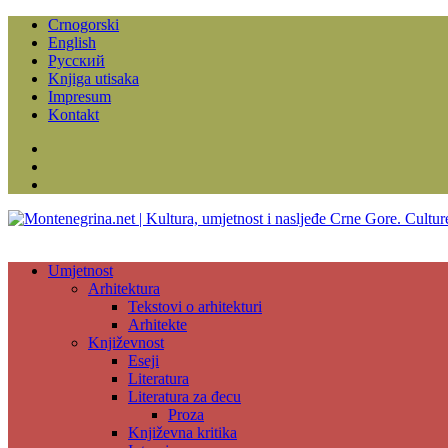
Crnogorski
English
Русский
Knjiga utisaka
Impresum
Kontakt
Facebook
Instagram
YouTube
Umjetnost
Arhitektura
Tekstovi o arhitekturi
Arhitekte
Književnost
Eseji
Literatura
Literatura za đecu
Proza
Književna kritika