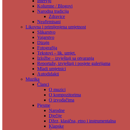
Intervju
Kolumne / Blogovi
Narodna tradicija
Zdravice
Neafirmisani
Likovna i primijenjena umjetnost
Slikarstvo
Vajarstvo
Dizajn
Fotografija
Tekstovi – lik. umjet.
Izložbe – izvještaji sa otvaranja
Reportaže, izvještaji i posjete galerijama
Mladi umjetnici
Autodidakti
Muzika
Članci
O muzici
O kompozitorima
O izvođačima
Pjesme
Narodne
Dječije
Džez, klasična, etno i instrumentalna
Klapske