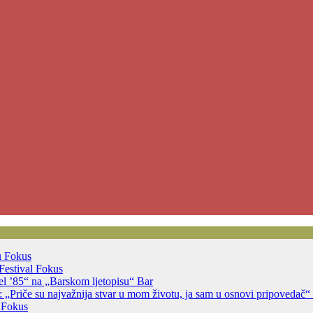
u
Fokus
Festival
Fokus
jsel ’85“ na „Barskom ljetopisu“
Bar
 „Priče su najvažnija stvar u mom životu, ja sam u osnovi pripovedač“
a
Fokus