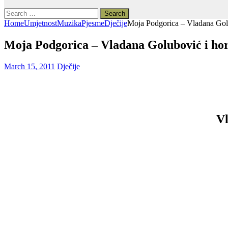
Search
for:
Home
Umjetnost
Muzika
Pjesme
Dječije
Moja Podgorica – Vladana Golu
Moja Podgorica – Vladana Golubović i ho
March 15, 2011
Dječije
Vl