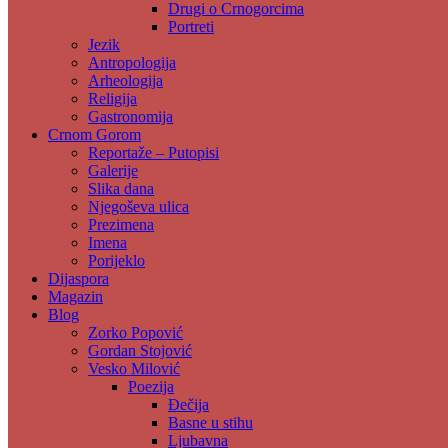
Drugi o Crnogorcima
Portreti
Jezik
Antropologija
Arheologija
Religija
Gastronomija
Crnom Gorom
Reportaže – Putopisi
Galerije
Slika dana
Njegoševa ulica
Prezimena
Imena
Porijeklo
Dijaspora
Magazin
Blog
Zorko Popović
Gordan Stojović
Vesko Milović
Poezija
Đečija
Basne u stihu
Ljubavna