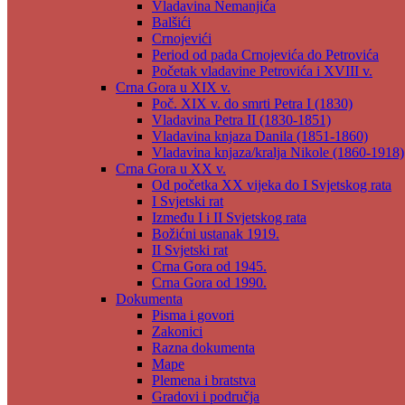
Vladavina Nemanjića
Balšići
Crnojevići
Period od pada Crnojevića do Petrovića
Početak vladavine Petrovića i XVIII v.
Crna Gora u XIX v.
Poč. XIX v. do smrti Petra I (1830)
Vladavina Petra II (1830-1851)
Vladavina knjaza Danila (1851-1860)
Vladavina knjaza/kralja Nikole (1860-1918)
Crna Gora u XX v.
Od početka XX vijeka do I Svjetskog rata
I Svjetski rat
Između I i II Svjetskog rata
Božićni ustanak 1919.
II Svjetski rat
Crna Gora od 1945.
Crna Gora od 1990.
Dokumenta
Pisma i govori
Zakonici
Razna dokumenta
Mape
Plemena i bratstva
Gradovi i područja