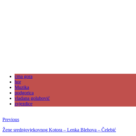
crna gora
hor
Muzika
podgorica
vladana golubović
zvjezdice
Previous
Žene srednjovjekovnog Kotora – Lenka Blehova – Čelebić