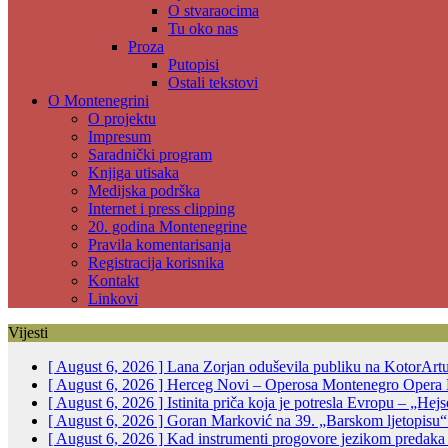
O stvaraocima
Tu oko nas
Proza
Putopisi
Ostali tekstovi
O Montenegrini
O projektu
Impresum
Saradnički program
Knjiga utisaka
Medijska podrška
Internet i press clipping
20. godina Montenegrine
Pravila komentarisanja
Registracija korisnika
Kontakt
Linkovi
Vijesti
[ August 6, 2026 ]
Lana Zorjan oduševila publiku na KotorArt
[ August 6, 2026 ]
Herceg Novi – Operosa Montenegro Opera 
[ August 6, 2026 ]
Istinita priča koja je potresla Evropu – „He
[ August 6, 2026 ]
Goran Marković na 39. „Barskom ljetopisu“:
[ August 6, 2026 ]
Kad instrumenti progovore jezikom predak