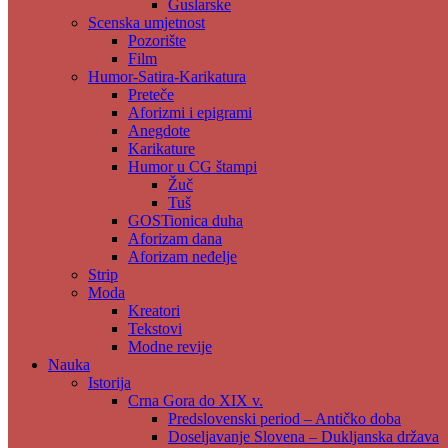
Guslarske
Scenska umjetnost
Pozorište
Film
Humor-Satira-Karikatura
Preteče
Aforizmi i epigrami
Anegdote
Karikature
Humor u CG štampi
Žuč
Tuš
GOSTionica duha
Aforizam dana
Aforizam neđelje
Strip
Moda
Kreatori
Tekstovi
Modne revije
Nauka
Istorija
Crna Gora do XIX v.
Predslovenski period – Antičko doba
Doseljavanje Slovena – Dukljanska država