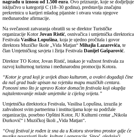
nagradu u iznosu od 1.500 eura
. Ovo priznanje, koje se dodjeljuje
isključivo u kategoriji C (18–30 godina), predstavlja značajnu
prekretnicu u karijeri mladog pijaniste i otvara vrata njegove
međunarodne afirmacije.
Na svečanosti zatvaranja obratili su se direktor Turističke
organizacije Kotor
Jovan Ristić
, osnivačica i umjetnička direktorica
Festivala
Vasilisa Lopušina
, koja je ujedno pročitala i govor
direktora Muzičke škole „Vida Matjan“
Mihajla Lazarevića
, te
član Umjetničkog savjeta i žirija Festivala
Danijel Gašparović
.
Direktor TO Kotor, Jovan Ristić, istakao je važnost festivala za
razvoj kulturnog turizma i međunarodnu promociju Kotora.
“Kotor je grad koji je uvijek disao kulturom, a ovakvi događaji čine
da naš grad bude upisan na svjetsku mapu muzičkih centara.
Ponosni smo što je upravo Kotor domaćin festivala koji okuplja
najtalentovanije mlade umjetnike iz cijelog svijeta.”
Umjetnička direktorica Festivala, Vasilisa Lopušina, izrazila je
zahvalnost svim partnerima i institucijama koje su podržale
organizaciju, posebno Opštini Kotor, JU Kulturni centar „Nikola
Đurković“ i Muzičkoj školi „Vida Matjan“.
“Ovaj festival je rođen iz sna da u Kotoru stvorimo prostor gdje će
muzika povezivati ljude, kulture i generacije. Sinoć, gledajući