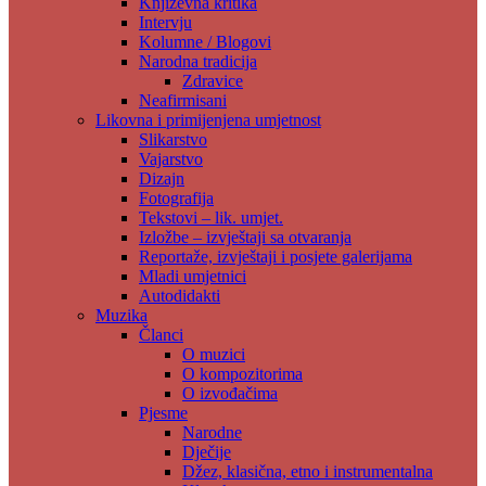
Književna kritika
Intervju
Kolumne / Blogovi
Narodna tradicija
Zdravice
Neafirmisani
Likovna i primijenjena umjetnost
Slikarstvo
Vajarstvo
Dizajn
Fotografija
Tekstovi – lik. umjet.
Izložbe – izvještaji sa otvaranja
Reportaže, izvještaji i posjete galerijama
Mladi umjetnici
Autodidakti
Muzika
Članci
O muzici
O kompozitorima
O izvođačima
Pjesme
Narodne
Dječije
Džez, klasična, etno i instrumentalna