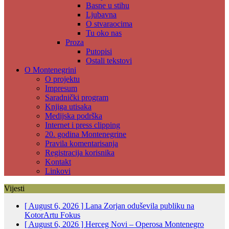
Basne u stihu
Ljubavna
O stvaraocima
Tu oko nas
Proza
Putopisi
Ostali tekstovi
O Montenegrini
O projektu
Impresum
Saradnički program
Knjiga utisaka
Medijska podrška
Internet i press clipping
20. godina Montenegrine
Pravila komentarisanja
Registracija korisnika
Kontakt
Linkovi
Vijesti
[ August 6, 2026 ]
Lana Zorjan oduševila publiku na
KotorArtu
Fokus
[ August 6, 2026 ]
Herceg Novi – Operosa Montenegro