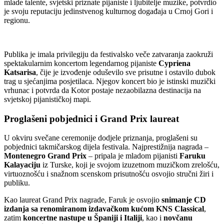
mlade talente, svjetski priznate pijaniste i ljubitelje muzike, potvrdio
je svoju reputaciju jedinstvenog kulturnog događaja u Crnoj Gori i
regionu.
Publika je imala privilegiju da festivalsko veče zatvaranja zaokruži
spektakularnim koncertom legendarnog pijaniste
Cypriena
Katsarisa
, čije je izvođenje oduševilo sve prisutne i ostavilo dubok
trag u sjećanjima posjetilaca. Njegov koncert bio je istinski muzički
vrhunac i potvrda da Kotor postaje nezaobilazna destinacija na
svjetskoj pijanističkoj mapi.
Proglašeni pobjednici i Grand Prix laureat
U okviru svečane ceremonije dodjele priznanja, proglašeni su
pobjednici takmičarskog dijela festivala. Najprestižnija nagrada –
Montenegro Grand Prix
– pripala je mladom pijanisti
Faruku
Kalayaciju
iz Turske, koji je svojom izuzetnom muzičkom zrelošću,
virtuoznošću i snažnom scenskom prisutnošću osvojio stručni žiri i
publiku.
Kao laureat Grand Prix nagrade, Faruk je osvojio
snimanje CD
izdanja sa renomiranom izdavačkom kućom KNS Classical
,
zatim
koncertne nastupe u Španiji i Italiji
, kao i
novčanu