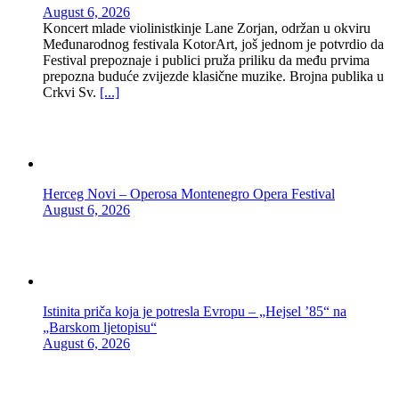
August 6, 2026
Koncert mlade violinistkinje Lane Zorjan, održan u okviru
Međunarodnog festivala KotorArt, još jednom je potvrdio da
Festival prepoznaje i publici pruža priliku da među prvima
prepozna buduće zvijezde klasične muzike. Brojna publika u
Crkvi Sv.
[...]
Herceg Novi – Operosa Montenegro Opera Festival
August 6, 2026
Istinita priča koja je potresla Evropu – „Hejsel ’85“ na
„Barskom ljetopisu“
August 6, 2026