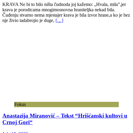
KRAVA Ne bi to bilo ništa čudnoda joj kažemo: „Hvala, mila”,jer
krava je porodicama mnogimosnovna hraniteljka nekad bila.
Čuđenju stvarno nema mjestajer krava je bila izvor hrane,a ko je bez
nje živio tadabrojio je duge,
[…]
Fokus
Anastazija Miranović – Tekst “Hrišćanski kultovi u
Crnoj Gori“