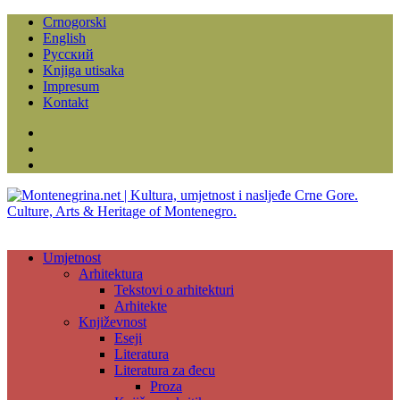
Crnogorski
English
Русский
Knjiga utisaka
Impresum
Kontakt
Facebook
Instagram
YouTube
Umjetnost
Arhitektura
Tekstovi o arhitekturi
Arhitekte
Književnost
Eseji
Literatura
Literatura za đecu
Proza