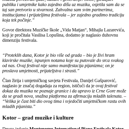
publiku i umjetnike kako zajedno dišu uz muziku, osjetila sam da se
taj san pretvorio u stvarnost. Zahvalna sam svim partnerima,
institucijama i prijateljima festivala – jer zajedno gradimo tradiciju
koja tek počinje.”
Govor direktora Muzičke škole „Vida Matjan“, Mihajla Lazarevića,
koji je pročitala Vasilisa Lopušina, dodatno je naglasio duhovnu
dimenziju festivala.
“Proteklih dana, Kotor je bio više od grada – bio je živi hram
klavirske muzike, ispunjen notama koje su putovale do srca svakog
od nas. Ovaj festival nije samo manifestacija pijanizma; on je
proslava umjetnosti, prijateljstva i strasti.”
Član žirija i umjetničkog savjeta Festivala, Danijel Gašparović,
naglasio je značaj događaja za region, ističući da je o
vaj festival
dokaz da muzika ne poznaje granice i da upravo iz Crne Gore može
da se gradi nova, snažna platforma za afirmaciju mladih talenata. –
“Velika je čast biti dio ovog tima i svjedočiti umjetničkom rastu ovih
mladih pijanista.”
Kotor – grad muzike i kulture
Drugo izdanje
Montenegro International Piano Festivala Kotor