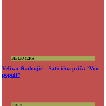
BIBLIOTEKA
Velizar Radonjić – Satirična priča “Vox
populi”
Pjesme