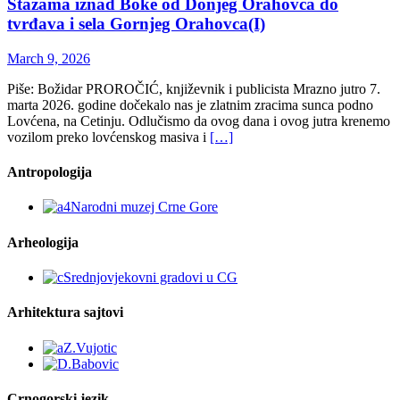
Stazama iznad Boke od Donjeg Orahovca do
tvrđava i sela Gornjeg Orahovca(I)
March 9, 2026
Piše: Božidar PROROČIĆ, književnik i publicista Mrazno jutro 7.
marta 2026. godine dočekalo nas je zlatnim zracima sunca podno
Lovćena, na Cetinju. Odlučismo da ovog dana i ovog jutra krenemo
vozilom preko lovćenskog masiva i
[…]
Antropologija
Arheologija
Arhitektura sajtovi
Crnogorski jezik