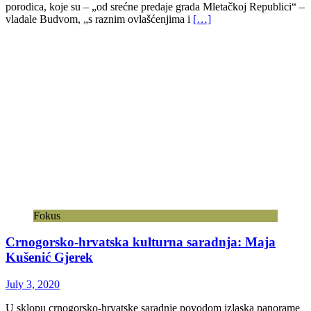
porodica, koje su – „od srećne predaje grada Mletačkoj Republici“ –
vladale Budvom, „s raznim ovlašćenjima i
[…]
Fokus
Crnogorsko-hrvatska kulturna saradnja: Maja
Kušenić Gjerek
July 3, 2020
U sklopu crnogorsko-hrvatske saradnje povodom izlaska panorame