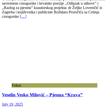
savremene crnogorske i hrvatske poezije ,,Odlazak u stihove” i
,,Razlog za pjesmu” koautorskog projekta: dr Željke Lovrenčić iz
Zagreba i književnika i publiciste Božidara Proročića sa Cetinja
crnogorske
[…]
Fokus
Veselin Vesko Milović – Pjesma “Krava”
July 19, 2025