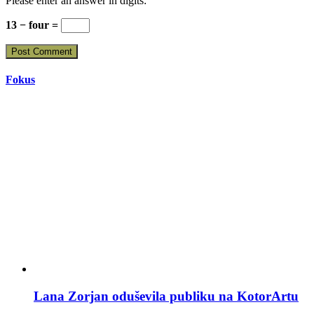
Please enter an answer in digits:
13 − four =
Fokus
Lana Zorjan oduševila publiku na KotorArtu