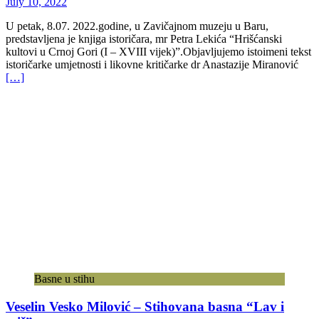
July 10, 2022
U petak, 8.07. 2022.godine, u Zavičajnom muzeju u Baru,
predstavljena je knjiga istoričara, mr Petra Lekića “Hrišćanski
kultovi u Crnoj Gori (I – XVIII vijek)”.Objavljujemo istoimeni tekst
istoričarke umjetnosti i likovne kritičarke dr Anastazije Miranović
[…]
Basne u stihu
Veselin Vesko Milović – Stihovana basna “Lav i