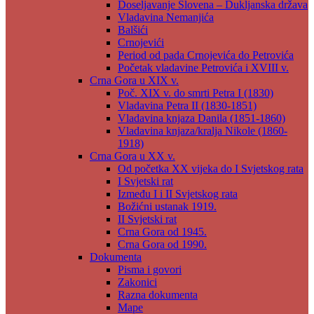
Doseljavanje Slovena – Dukljanska država
Vladavina Nemanjića
Balšići
Crnojevići
Period od pada Crnojevića do Petrovića
Početak vladavine Petrovića i XVIII v.
Crna Gora u XIX v.
Poč. XIX v. do smrti Petra I (1830)
Vladavina Petra II (1830-1851)
Vladavina knjaza Danila (1851-1860)
Vladavina knjaza/kralja Nikole (1860-
1918)
Crna Gora u XX v.
Od početka XX vijeka do I Svjetskog rata
I Svjetski rat
Između I i II Svjetskog rata
Božićni ustanak 1919.
II Svjetski rat
Crna Gora od 1945.
Crna Gora od 1990.
Dokumenta
Pisma i govori
Zakonici
Razna dokumenta
Mape