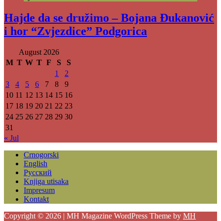
Hajde da se družimo – Bojana Đukanović
i hor “Zvjezdice” Podgorica
August 2026
M
T
W
T
F
S
S
1
2
3
4
5
6
7
8
9
10
11
12
13
14
15
16
17
18
19
20
21
22
23
24
25
26
27
28
29
30
31
« Jul
Crnogorski
English
Русский
Knjiga utisaka
Impresum
Kontakt
Copyright © 2026 | MH Magazine WordPress Theme by
MH