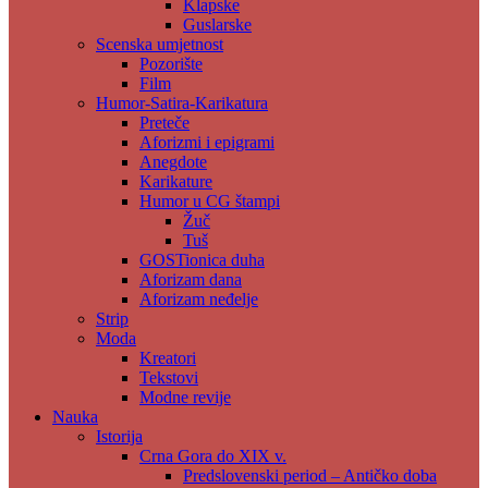
Klapske
Guslarske
Scenska umjetnost
Pozorište
Film
Humor-Satira-Karikatura
Preteče
Aforizmi i epigrami
Anegdote
Karikature
Humor u CG štampi
Žuč
Tuš
GOSTionica duha
Aforizam dana
Aforizam neđelje
Strip
Moda
Kreatori
Tekstovi
Modne revije
Nauka
Istorija
Crna Gora do XIX v.
Predslovenski period – Antičko doba