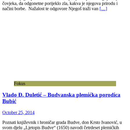
čovjeka, da odgonetne porijeklo zla, kakva je njegova prirodu i
načini borbe. Nažalost te odgovore Njegoš traži van
[…]
Fokus
Vlado Đ. Duletić – Budvanska plemićka porodica
Bubić
October 25, 2014
Poznati književnik i hroničar grada Budve, don Krsto Ivanović, u
svom djelu „Ljetopis Budve“ (1650) navodi četrdeset plemićkih