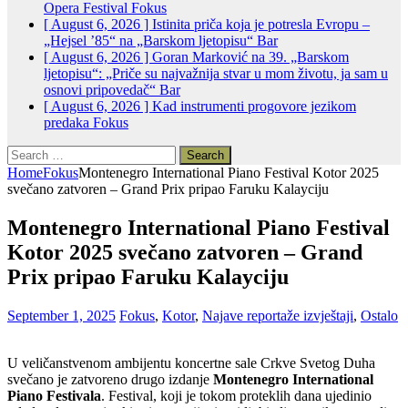
Opera Festival
Fokus
[ August 6, 2026 ]
Istinita priča koja je potresla Evropu –
„Hejsel ’85“ na „Barskom ljetopisu“
Bar
[ August 6, 2026 ]
Goran Marković na 39. „Barskom
ljetopisu“: „Priče su najvažnija stvar u mom životu, ja sam u
osnovi pripovedač“
Bar
[ August 6, 2026 ]
Kad instrumenti progovore jezikom
predaka
Fokus
Search
for:
Home
Fokus
Montenegro International Piano Festival Kotor 2025
svečano zatvoren – Grand Prix pripao Faruku Kalayciju
Montenegro International Piano Festival
Kotor 2025 svečano zatvoren – Grand
Prix pripao Faruku Kalayciju
September 1, 2025
Fokus
,
Kotor
,
Najave reportaže izvještaji
,
Ostalo
U veličanstvenom ambijentu koncertne sale Crkve Svetog Duha
svečano je zatvoreno drugo izdanje
Montenegro International
Piano Festivala
. Festival, koji je tokom proteklih dana ujedinio