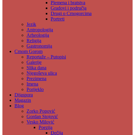
Plemena i bratstva
Gradovi i područja
Drugi o Crnogorcima
Portreti
Jezik
Antropologija
Arheologija
Religija
Gastronomija
Crnom Gorom
Reportaže – Putopisi
Galerije
Slika dana
Njegoševa ulica
Prezimena
Imena
Porijeklo
Dijaspora
Magazin
Blog
Zorko Popović
Gordan Stojović
Vesko Milović
Poezija
Đečija