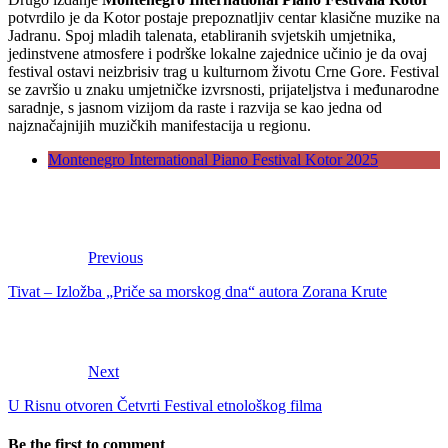
potvrdilo je da Kotor postaje prepoznatljiv centar klasične muzike na
Jadranu. Spoj mladih talenata, etabliranih svjetskih umjetnika,
jedinstvene atmosfere i podrške lokalne zajednice učinio je da ovaj
festival ostavi neizbrisiv trag u kulturnom životu Crne Gore. Festival
se završio u znaku umjetničke izvrsnosti, prijateljstva i međunarodne
saradnje, s jasnom vizijom da raste i razvija se kao jedna od
najznačajnijih muzičkih manifestacija u regionu.
Montenegro International Piano Festival Kotor 2025
Previous
Tivat – Izložba „Priče sa morskog dna“ autora Zorana Krute
Next
U Risnu otvoren Četvrti Festival etnološkog filma
Be the first to comment