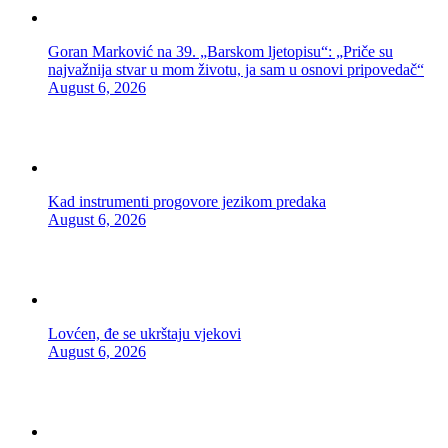
Goran Marković na 39. „Barskom ljetopisu“: „Priče su
najvažnija stvar u mom životu, ja sam u osnovi pripovedač“
August 6, 2026
Kad instrumenti progovore jezikom predaka
August 6, 2026
Lovćen, đe se ukrštaju vjekovi
August 6, 2026