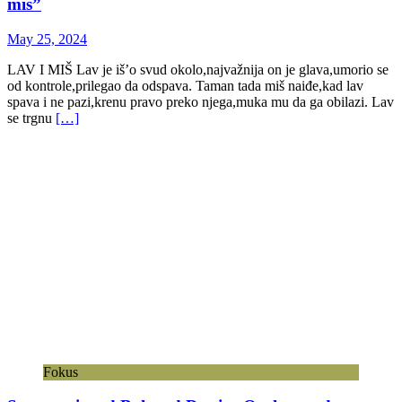
miš”
May 25, 2024
LAV I MIŠ Lav je iš’o svud okolo,najvažnija on je glava,umorio se
od kontrole,prilegao da odspava. Taman tada miš naiđe,kad lav
spava i ne pazi,krenu pravo preko njega,muka mu da ga obilazi. Lav
se trgnu
[…]
Fokus