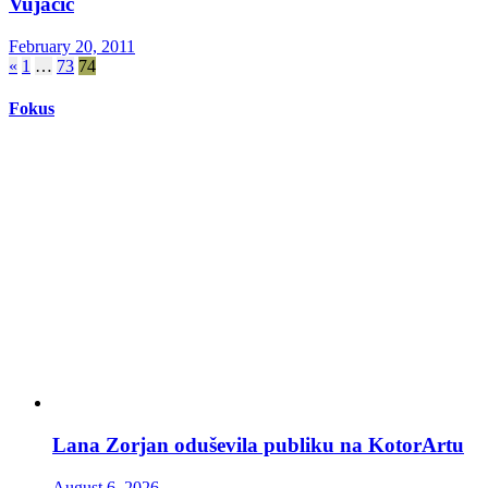
Vujačić
February 20, 2011
Posts
«
1
…
73
74
pagination
Fokus
Lana Zorjan oduševila publiku na KotorArtu
August 6, 2026