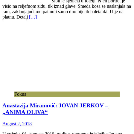
Sibil je sjedjela u fotelji. Njen portret je
visio na reljefnom zidu, tik iznad glave. Smeđa kosa se naslanjala na
ram, zaklanjajući mu patinu i samo dno bijelih baletanki. Ulje na
platnu. Detalj
[…]
Fokus
Anastazija Miranović: JOVAN JERKOV –
„ANIMA OLIVA“
August 2, 2018
U srijedu, 01. avgusta 2018. godine, otvorena je izložba Jovana