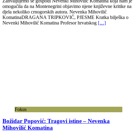
Zahvaljujemo se gospođi Nevenki Mihovilić Komatina koja nam je
omogućila da na Montenegrini objavimo njene književne kritike na
djela nekoliko crnogorskih autora. Nevenka Mihovilić
KomatinaDRAGANA TRIPKOVIĆ, PJESME Kratka bilješka o
Nevenki Mihovilić Komatina Profesor hrvatskog
[…]
Fokus
Božidar Popović: Tragovi istine – Nevenka
Mihovilić Komatina