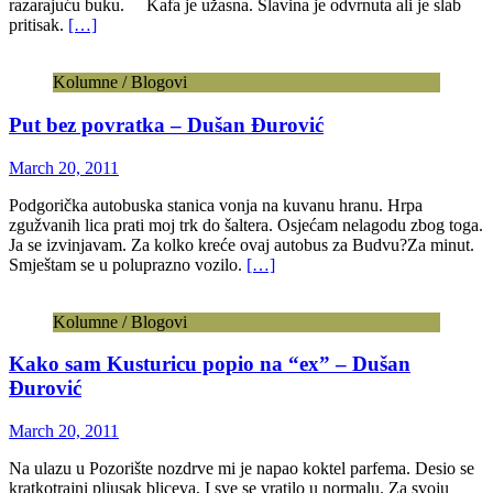
razarajuću buku. Kafa je užasna. Slavina je odvrnuta ali je slab
pritisak.
[…]
Kolumne / Blogovi
Put bez povratka – Dušan Đurović
March 20, 2011
Podgorička autobuska stanica vonja na kuvanu hranu. Hrpa
zgužvanih lica prati moj trk do šaltera. Osjećam nelagodu zbog toga.
Ja se izvinjavam. Za kolko kreće ovaj autobus za Budvu?Za minut.
Smještam se u poluprazno vozilo.
[…]
Kolumne / Blogovi
Kako sam Kusturicu popio na “ex” – Dušan
Đurović
March 20, 2011
Na ulazu u Pozorište nozdrve mi je napao koktel parfema. Desio se
kratkotrajni pljusak bliceva, I sve se vratilo u normalu. Za svoju