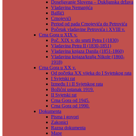
Doseljavanje Slovena – Dukljanska država
Vladavina Nemanjića
Balšići
Crnojevići
Period od pada Crnojevića do Petrovića
Početak vladavine Petrovića i XVIII v.
Crna Gora u XIX v.
Poč. XIX v. do smrti Petra I (1830)
Vladavina Petra II (1830-1851)
Vladavina knjaza Danila (1851-1860)
Vladavina knjaza/kralja Nikole (1860-
1918)
Crna Gora u XX v.
Od početka XX vijeka do I Svjetskog rata
I Svjetski rat
Između I i II Svjetskog rata
Božićni ustanak 1919.
II Svjetski rat
Crna Gora od 1945.
Crna Gora od 1990.
Dokumenta
Pisma i govori
Zakonici
Razna dokumenta
Mape