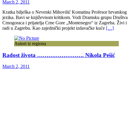
March 2, 2011
Kratka bilješka o Nevenki Mihovilić Komatina Profesor hrvatskog
jezika. Bavi se književnom kritikom. Vodi Dramsku grupu Društva
Crnogoraca i prijatelja Crne Gore „Montenegro“ iz Zagreba. Živi i
radi u Zagrebu. Kao zajednički projekt izdavačke kuće
[…]
Autori iz regiona
Radost života ……………………. Nikola Pešić
March 2, 2011