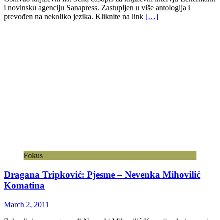
i novinsku agenciju Sanapress. Zastupljen u više antologija i
prevođen na nekoliko jezika. Kliknite na link
[…]
Fokus
Dragana Tripković: Pjesme – Nevenka Mihovilić
Komatina
March 2, 2011