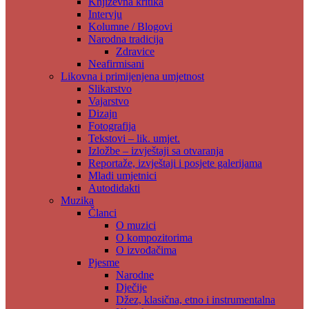
Književna kritika
Intervju
Kolumne / Blogovi
Narodna tradicija
Zdravice
Neafirmisani
Likovna i primijenjena umjetnost
Slikarstvo
Vajarstvo
Dizajn
Fotografija
Tekstovi – lik. umjet.
Izložbe – izvještaji sa otvaranja
Reportaže, izvještaji i posjete galerijama
Mladi umjetnici
Autodidakti
Muzika
Članci
O muzici
O kompozitorima
O izvođačima
Pjesme
Narodne
Dječije
Džez, klasična, etno i instrumentalna