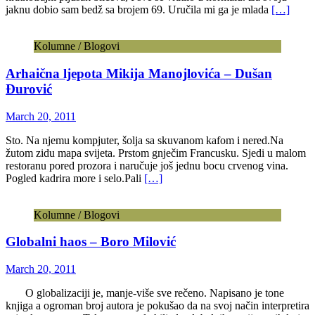
jaknu dobio sam bedž sa brojem 69. Uručila mi ga je mlada
[…]
Kolumne / Blogovi
Arhaična ljepota Mikija Manojlovića – Dušan
Đurović
March 20, 2011
Sto. Na njemu kompjuter, šolja sa skuvanom kafom i nered.Na
žutom zidu mapa svijeta. Prstom gnječim Francusku. Sjedi u malom
restoranu pored prozora i naručuje još jednu bocu crvenog vina.
Pogled kadrira more i selo.Pali
[…]
Kolumne / Blogovi
Globalni haos – Boro Milović
March 20, 2011
O globalizaciji je, manje-više sve rečeno. Napisano je tone
knjiga a ogroman broj autora je pokušao da na svoj način interpretira