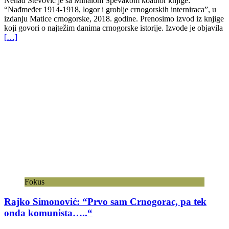
Nenad Stevović je sa Mihalom Spevakom koautor knjige:
“Nađmeđer 1914-1918, logor i groblje crnogorskih interniraca”, u
izdanju Matice crnogorske, 2018. godine. Prenosimo izvod iz knjige
koji govori o najtežim danima crnogorske istorije. Izvode je objavila
[…]
Fokus
Rajko Simonović: “Prvo sam Crnogorac, pa tek
onda komunista…..“