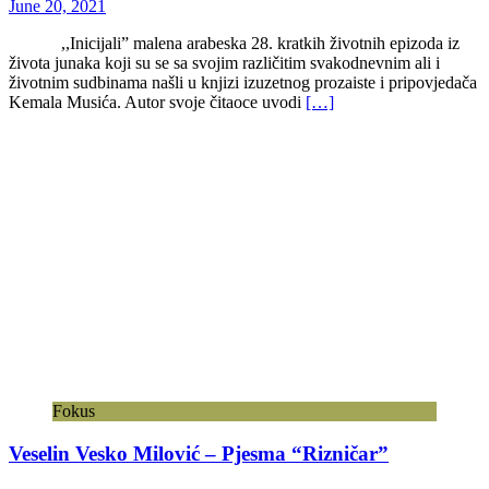
June 20, 2021
,,Inicijali” malena arabeska 28. kratkih životnih epizoda iz
života junaka koji su se sa svojim različitim svakodnevnim ali i
životnim sudbinama našli u knjizi izuzetnog prozaiste i pripovjedača
Kemala Musića. Autor svoje čitaoce uvodi
[…]
Fokus
Veselin Vesko Milović – Pjesma “Rizničar”