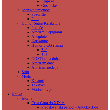
Klapske
Guslarske
Scenska umjetnost
Pozorište
Film
Humor-Satira-Karikatura
Preteče
Aforizmi i epigrami
Anegdote
Karikature
Humor u CG štampi
Žuč
Tuš
GOSTionica duha
Aforizam dana
Aforizam neđelje
Strip
Moda
Kreatori
Tekstovi
Modne revije
Nauka
Istorija
Crna Gora do XIX v.
Predslovenski period – Antičko doba