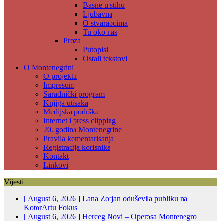
Basne u stihu
Ljubavna
O stvaraocima
Tu oko nas
Proza
Putopisi
Ostali tekstovi
O Montenegrini
O projektu
Impresum
Saradnički program
Knjiga utisaka
Medijska podrška
Internet i press clipping
20. godina Montenegrine
Pravila komentarisanja
Registracija korisnika
Kontakt
Linkovi
Vijesti
[ August 6, 2026 ]
Lana Zorjan oduševila publiku na
KotorArtu
Fokus
[ August 6, 2026 ]
Herceg Novi – Operosa Montenegro