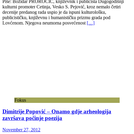
Piše: Božidar PROROČIĆ, književnik i publicista Dugogodišnji
kulturni promoter Cetinja, Vesko S. Pejović, kroz nemalo četiri
decenije predanog rada uspio je da ispuni kulturološku,
publicističku, književnu i humanističku prizmu grada pod
Lovćenom. Njegova neumorna posvećenost
[…]
Fokus
Dimitrije Popović – Onamo gdje arheologija
završava počinje poezija
November 27, 2012