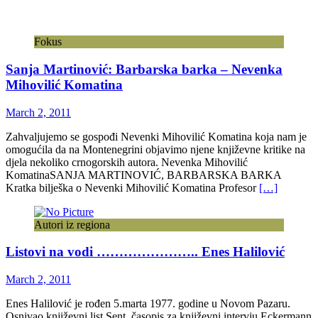
Fokus
Sanja Martinović: Barbarska barka – Nevenka
Mihovilić Komatina
March 2, 2011
Zahvaljujemo se gospođi Nevenki Mihovilić Komatina koja nam je
omogućila da na Montenegrini objavimo njene književne kritike na
djela nekoliko crnogorskih autora. Nevenka Mihovilić
KomatinaSANJA MARTINOVIĆ, BARBARSKA BARKA
Kratka bilješka o Nevenki Mihovilić Komatina Profesor
[…]
Autori iz regiona
Listovi na vodi ………………….. Enes Halilović
March 2, 2011
Enes Halilović je rođen 5.marta 1977. godine u Novom Pazaru.
Osnivao književni list Sent, časopis za književni intervju Eckermann