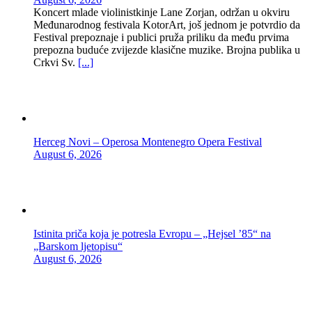
Koncert mlade violinistkinje Lane Zorjan, održan u okviru
Međunarodnog festivala KotorArt, još jednom je potvrdio da
Festival prepoznaje i publici pruža priliku da među prvima
prepozna buduće zvijezde klasične muzike. Brojna publika u
Crkvi Sv.
[...]
Herceg Novi – Operosa Montenegro Opera Festival
August 6, 2026
Istinita priča koja je potresla Evropu – „Hejsel ’85“ na
„Barskom ljetopisu“
August 6, 2026