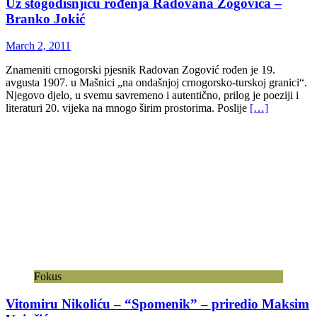
Uz stogodišnjicu rođenja Radovana Zogovića –
Branko Jokić
March 2, 2011
Znameniti crnogorski pjesnik Radovan Zogović rođen je 19.
avgusta 1907. u Mašnici „na ondašnjoj crnogorsko-turskoj granici“.
Njegovo djelo, u svemu savremeno i autentično, prilog je poeziji i
literaturi 20. vijeka na mnogo širim prostorima. Poslije
[…]
Fokus
Vitomiru Nikoliću – “Spomenik” – priredio Maksim