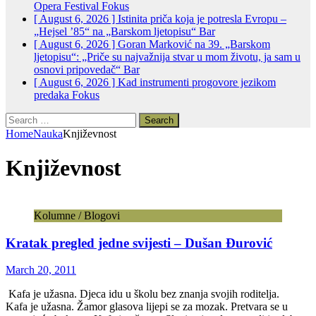
Opera Festival
Fokus
[ August 6, 2026 ]
Istinita priča koja je potresla Evropu –
„Hejsel ’85“ na „Barskom ljetopisu“
Bar
[ August 6, 2026 ]
Goran Marković na 39. „Barskom
ljetopisu“: „Priče su najvažnija stvar u mom životu, ja sam u
osnovi pripovedač“
Bar
[ August 6, 2026 ]
Kad instrumenti progovore jezikom
predaka
Fokus
Search
for:
Home
Nauka
Književnost
Književnost
Kolumne / Blogovi
Kratak pregled jedne svijesti – Dušan Đurović
March 20, 2011
Kafa je užasna. Djeca idu u školu bez znanja svojih roditelja.
Kafa je užasna. Žamor glasova lijepi se za mozak. Pretvara se u