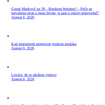
Goran Marković na 39. „Barskom ljetopisu“: „Priče su
najvažnija stvar u mom životu, ja sam u osnovi pripovedač“
August 6, 2026
Kad instrumenti progovore jezikom predaka
August 6, 2026
Lovćen, đe se ukrštaju vjekovi
August 6, 2026