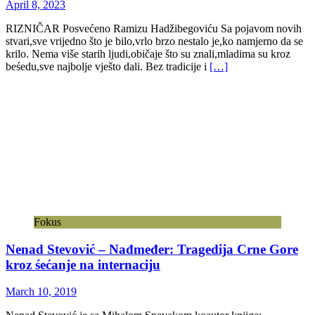
April 8, 2023
RIZNIČAR Posvećeno Ramizu Hadžibegoviću Sa pojavom novih
stvari,sve vrijedno što je bilo,vrlo brzo nestalo je,ko namjerno da se
krilo. Nema više starih ljudi,običaje što su znali,mladima su kroz
beśedu,sve najbolje vješto dali. Bez tradicije i
[…]
Fokus
Nenad Stevović – Nađmeđer: Tragedija Crne Gore
kroz śećanje na internaciju
March 10, 2019