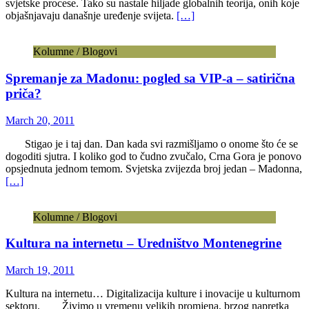
svjetske procese. Tako su nastale hiljade globalnih teorija, onih koje
objašnjavaju današnje uređenje svijeta.
[…]
Kolumne / Blogovi
Spremanje za Madonu: pogled sa VIP-a – satirična
priča?
March 20, 2011
Stigao je i taj dan. Dan kada svi razmišljamo o onome što će se
dogoditi sjutra. I koliko god to čudno zvučalo, Crna Gora je ponovo
opsjednuta jednom temom. Svjetska zvijezda broj jedan – Madonna,
[…]
Kolumne / Blogovi
Kultura na internetu – Uredništvo Montenegrine
March 19, 2011
Kultura na internetu… Digitalizacija kulture i inovacije u kulturnom
sektoru. Živimo u vremenu velikih promjena, brzog napretka