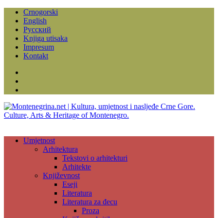
Crnogorski
English
Русский
Knjiga utisaka
Impresum
Kontakt
Facebook
Instagram
YouTube
Umjetnost
Arhitektura
Tekstovi o arhitekturi
Arhitekte
Književnost
Eseji
Literatura
Literatura za đecu
Proza