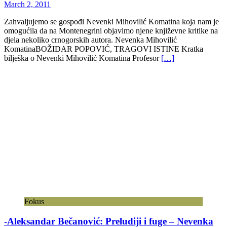
March 2, 2011
Zahvaljujemo se gospođi Nevenki Mihovilić Komatina koja nam je
omogućila da na Montenegrini objavimo njene književne kritike na
djela nekoliko crnogorskih autora. Nevenka Mihovilić
KomatinaBOŽIDAR POPOVIĆ, TRAGOVI ISTINE Kratka
bilješka o Nevenki Mihovilić Komatina Profesor
[…]
Fokus
-Aleksandar Bečanović: Preludiji i fuge – Nevenka