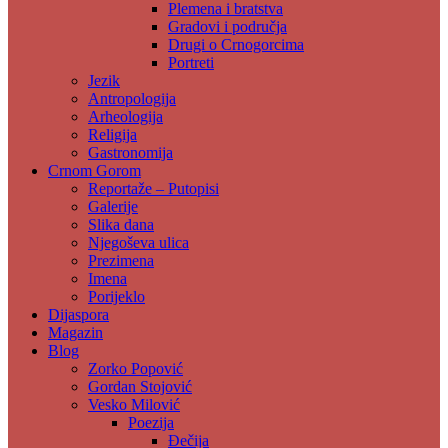
Plemena i bratstva
Gradovi i područja
Drugi o Crnogorcima
Portreti
Jezik
Antropologija
Arheologija
Religija
Gastronomija
Crnom Gorom
Reportaže – Putopisi
Galerije
Slika dana
Njegoševa ulica
Prezimena
Imena
Porijeklo
Dijaspora
Magazin
Blog
Zorko Popović
Gordan Stojović
Vesko Milović
Poezija
Đečija