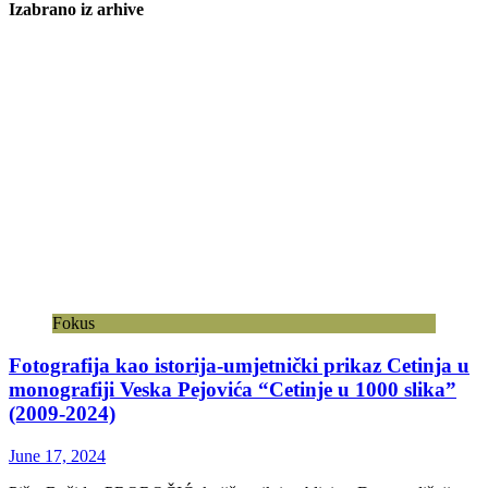
Izabrano iz arhive
Fokus
Fotografija kao istorija-umjetnički prikaz Cetinja u
monografiji Veska Pejovića “Cetinje u 1000 slika”
(2009-2024)
June 17, 2024