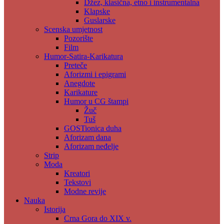
Džez, klasična, etno i instrumentalna
Klapske
Guslarske
Scenska umjetnost
Pozorište
Film
Humor-Satira-Karikatura
Preteče
Aforizmi i epigrami
Anegdote
Karikature
Humor u CG štampi
Žuč
Tuš
GOSTionica duha
Aforizam dana
Aforizam neđelje
Strip
Moda
Kreatori
Tekstovi
Modne revije
Nauka
Istorija
Crna Gora do XIX v.