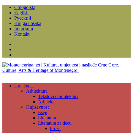
Crnogorski
English
Русский
Knjiga utisaka
Impresum
Kontakt
Facebook
Instagram
YouTube
Umjetnost
Arhitektura
Tekstovi o arhitekturi
Arhitekte
Književnost
Eseji
Literatura
Literatura za đecu
Proza