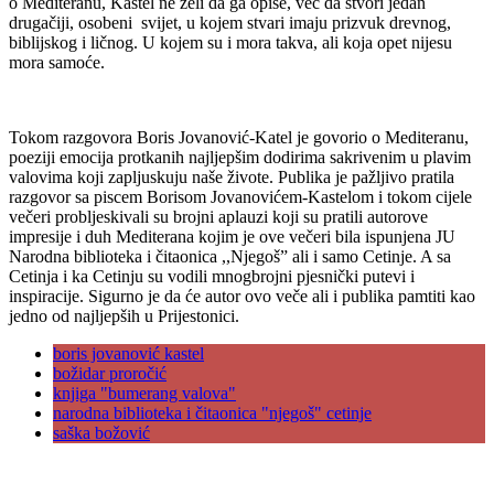
o Mediteranu, Kastel ne želi da ga opiše, već da stvori jedan
drugačiji, osobeni svijet, u kojem stvari imaju prizvuk drevnog,
biblijskog i ličnog. U kojem su i mora takva, ali koja opet nijesu
mora samoće.
Tokom razgovora Boris Jovanović-Katel je govorio o Mediteranu,
poeziji emocija protkanih najljepšim dodirima sakrivenim u plavim
valovima koji zapljuskuju naše živote. Publika je pažljivo pratila
razgovor sa piscem Borisom Jovanovićem-Kastelom i tokom cijele
večeri probljeskivali su brojni aplauzi koji su pratili autorove
impresije i duh Mediterana kojim je ove večeri bila ispunjena JU
Narodna biblioteka i čitaonica ,,Njegoš” ali i samo Cetinje. A sa
Cetinja i ka Cetinju su vodili mnogbrojni pjesnički putevi i
inspiracije. Sigurno je da će autor ovo veče ali i publika pamtiti kao
jedno od najljepših u Prijestonici.
boris jovanović kastel
božidar proročić
knjiga "bumerang valova"
narodna biblioteka i čitaonica "njegoš" cetinje
saška božović