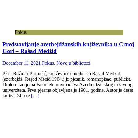
Fokus
Predstavljanje azerbejdžanskih književnika u Crnoj
Gori – Rašad Medžid
December 11, 2021
Fokus
,
Novo u biblioteci
Piše: Božidar Proročić, književnik i publicista Rašad Medžid
(azerbejdž. Rəşad Məcid 1964.) je pjesnik, romanopisac, publicist.
Diplomirao je na Fakultetu novinarstva Azerbejdžanskog državnog
univerziteta. Prva pjesma objavljena je 1981. godine. Autor je deset
knjiga. Zbirke
[…]