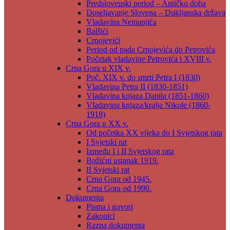
Predslovenski period – Antičko doba
Doseljavanje Slovena – Dukljanska država
Vladavina Nemanjića
Balšići
Crnojevići
Period od pada Crnojevića do Petrovića
Početak vladavine Petrovića i XVIII v.
Crna Gora u XIX v.
Poč. XIX v. do smrti Petra I (1830)
Vladavina Petra II (1830-1851)
Vladavina knjaza Danila (1851-1860)
Vladavina knjaza/kralja Nikole (1860-
1918)
Crna Gora u XX v.
Od početka XX vijeka do I Svjetskog rata
I Svjetski rat
Između I i II Svjetskog rata
Božićni ustanak 1919.
II Svjetski rat
Crna Gora od 1945.
Crna Gora od 1990.
Dokumenta
Pisma i govori
Zakonici
Razna dokumenta