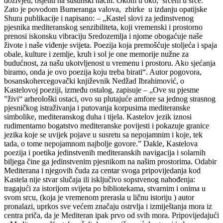
doživjeti, osjetiti na suštinski način. Okom u oko, srcem u srce.
Zato je povodom Bumeranga valova, zbirke u izdanju opatijske
Shura publikacije i napisano: – „Kastel slovi za jedinstvenog
pjesnika mediteranskog senzibiliteta, koji vremenski i prostorno
prenosi iskonsku vibraciju Sredozemlja i njome obogaćuje naše
živote i naše viđenje svijeta. Poezija koja premošćuje stoljeća i spaja
obale, kulture i zemlje, kruh i sol je one memorije nužne za
budućnost, za našu ukotvljenost u vremenu i prostoru. Ako sjećanja
biramo, onda je ovo poezija koju treba birati“. Autor pogovora,
bosanskohercegovački književnik Nedžad Ibrahimović, o
Kastelovoj poeziji, između ostalog, zapisuje – „Ove su pjesme
”živi“ arheološki ostaci, ovo su plutajuće amfore sa jednog strasnog
pjesničkog istraživanja i putovanja korpusima mediteranske
simbolike, mediteranskog duha i tijela. Kastelov jezik iznosi
rudimentarno bogatstvo mediteranske povijesti i pokazuje granice
jezika koje se uvijek pojave u susretu sa nepojamnim i koje, tek
tada, o tome nepojamnom najbolje govore.” Dakle, Kastelova
poezija i poetika jedinstvenih mediteranskih navigacija i solarnih
biljega čine ga jedinstvenim pjesnikom na našim prostorima. Odabir
Mediterana i njegovih čuda za centar svoga pripovijedanja kod
Kastela nije stvar slučaja ili isključivo sopstvenog nahođenja:
tragajući za istorijom svijeta po bibliotekama, stvarnim i onima u
svom srcu, (koja je vremenom prerasla u ličnu istoriju ) autor
pronalazi, uprkos sve većem značaju ostrvlja i izmiještanja mora iz
centra priča, da je Mediteran ipak prvo od svih mora. Pripovijedajući