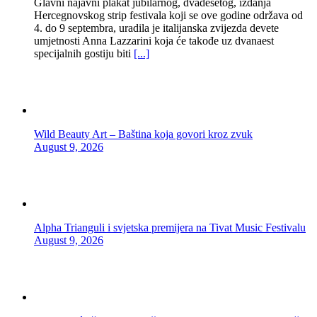
Glavni najavni plakat jubilarnog, dvadesetog, izdanja
Hercegnovskog strip festivala koji se ove godine održava od
4. do 9 septembra, uradila je italijanska zvijezda devete
umjetnosti Anna Lazzarini koja će takođe uz dvanaest
specijalnih gostiju biti
[...]
Wild Beauty Art – Baština koja govori kroz zvuk
August 9, 2026
Alpha Trianguli i svjetska premijera na Tivat Music Festivalu
August 9, 2026