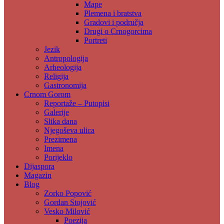
Mape
Plemena i bratstva
Gradovi i područja
Drugi o Crnogorcima
Portreti
Jezik
Antropologija
Arheologija
Religija
Gastronomija
Crnom Gorom
Reportaže – Putopisi
Galerije
Slika dana
Njegoševa ulica
Prezimena
Imena
Porijeklo
Dijaspora
Magazin
Blog
Zorko Popović
Gordan Stojović
Vesko Milović
Poezija