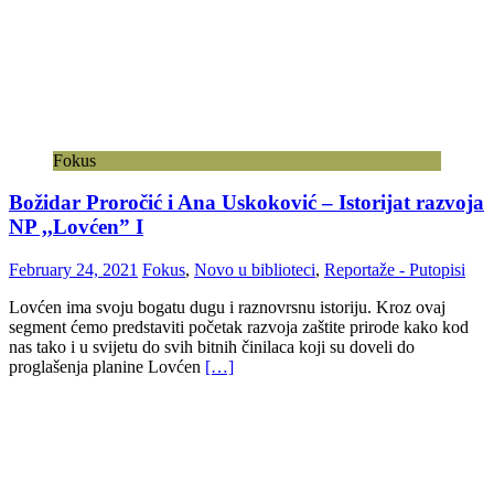
Fokus
Božidar Proročić i Ana Uskoković – Istorijat razvoja
NP ,,Lovćen” I
February 24, 2021
Fokus
,
Novo u biblioteci
,
Reportaže - Putopisi
Lovćen ima svoju bogatu dugu i raznovrsnu istoriju. Kroz ovaj
segment ćemo predstaviti početak razvoja zaštite prirode kako kod
nas tako i u svijetu do svih bitnih činilaca koji su doveli do
proglašenja planine Lovćen
[…]