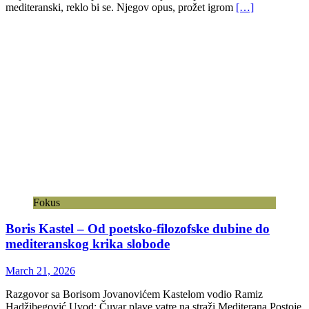
mediteranski, reklo bi se. Njegov opus, prožet igrom
[…]
Fokus
Boris Kastel – Od poetsko-filozofske dubine do
mediteranskog krika slobode
March 21, 2026
Razgovor sa Borisom Jovanovićem Kastelom vodio Ramiz
Hadžibegović Uvod: Čuvar plave vatre na straži Mediterana Postoje