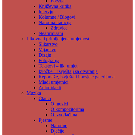
Poezija
Književna kritika
Intervju
Kolumne / Blogovi
Narodna tradicija
Zdravice
Neafirmisani
Likovna i primijenjena umjetnost
Slikarstvo
Vajarstvo
Dizajn
Fotografija
Tekstovi – lik. umjet.
Izložbe – izvještaji sa otvaranja
Reportaže, izvještaji i posjete galerijama
Mladi umjetnici
Autodidakti
Muzika
Članci
O muzici
O kompozitorima
O izvođačima
Pjesme
Narodne
Dječije