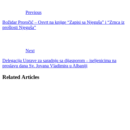
Previous
Božidar Proročić – Osvrt na knjige “Zapisi sa Njeguša” i “Zrnca iz
prošlosti Njeguša”
Next
Delegacija Uprave za saradnju sa dijasporom – iseljenicima na
proslavu dana Sv. Jovana Vladimira u Albaniji
Related Articles