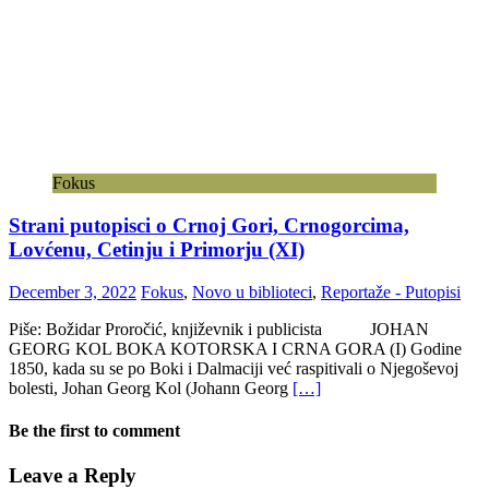
Fokus
Strani putopisci o Crnoj Gori, Crnogorcima,
Lovćenu, Cetinju i Primorju (XI)
December 3, 2022
Fokus
,
Novo u biblioteci
,
Reportaže - Putopisi
Piše: Božidar Proročić, književnik i publicista JOHAN
GEORG KOL BOKA KOTORSKA I CRNA GORA (I) Godine
1850, kada su se po Boki i Dalmaciji već raspitivali o Njegoševoj
bolesti, Johan Georg Kol (Johann Georg
[…]
Be the first to comment
Leave a Reply