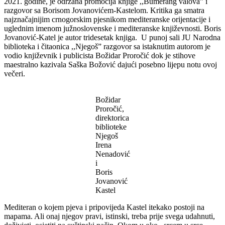
2021. godine, je održana promocija knjige ,,Bumerang valova” i
razgovor sa Borisom Jovanovićem-Kastelom. Kritika ga smatra
najznačajnijim crnogorskim pjesnikom mediteranske orijentacije i
uglednim imenom južnoslovenske i mediteranske književnosti. Boris
Jovanović-Katel je autor tridesetak knjiga. U punoj sali JU Narodna
biblioteka i čitaonica ,,Njegoš” razgovor sa istaknutim autorom je
vodio književnik i publicista Božidar Proročić dok je stihove
maestralno kazivala Saška Božović dajući posebno lijepu notu ovoj
večeri.
Božidar
Proročić,
direktorica
biblioteke
Njegoš
Irena
Nenadović
i
Boris
Jovanović
Kastel
Mediteran o kojem pjeva i pripovijeda Kastel itekako postoji na
mapama. Ali onaj njegov pravi, istinski, treba prije svega udahnuti,