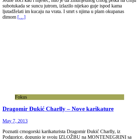
Jedne noći kad i mjesec, htio je da žmurijednog crnog petka na crnju
subotukada se suncu jutrom, izlazilo nijekao guje ispod kama
ljutadželati im kucaju na vrata. I smrt s njima u plam okupanas
dimom
[…]
Fokus
Dragomir Đukić Charlly – Nove karikature
May 7, 2013
Poznatii crnogorski karikaturista Dragomir Đukić Charlly, iz
Podgorice, dopunio je svoju IZLOŽBU na MONTENEGRINI sa