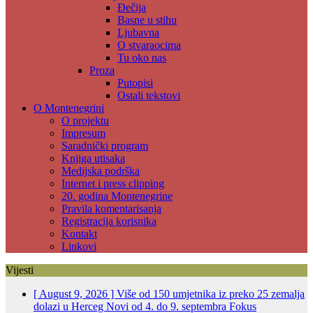
Đečija
Basne u stihu
Ljubavna
O stvaraocima
Tu oko nas
Proza
Putopisi
Ostali tekstovi
O Montenegrini
O projektu
Impresum
Saradnički program
Knjiga utisaka
Medijska podrška
Internet i press clipping
20. godina Montenegrine
Pravila komentarisanja
Registracija korisnika
Kontakt
Linkovi
Vijesti
[ August 9, 2026 ]
Više od 150 umjetnika iz preko 25 zemalja
dolazi u Herceg Novi od 4. do 9. septembra
Fokus