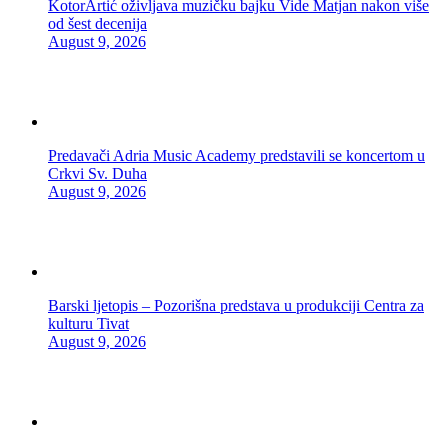
KotorArtić oživljava muzičku bajku Vide Matjan nakon više
od šest decenija
August 9, 2026
Predavači Adria Music Academy predstavili se koncertom u
Crkvi Sv. Duha
August 9, 2026
Barski ljetopis – Pozorišna predstava u produkciji Centra za
kulturu Tivat
August 9, 2026