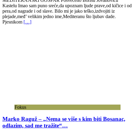
MEDITERANSKI GOSPAR Posvećeno Borisu Jovanoviću
Kastelu Imao sam puno sreće,da upoznam ljude prave,od kičice i od
pera,od nagrade i od slave. Bilo mi je jako teško,izdvojiti iz
plejade,međ’ velikim jedno ime,Mediteranu što ljubav dade.
Pjesnikom
[…]
Fokus
Marko Raguž – „Nema se više s kim biti Bosanac,
odlazim, sad me tražite“…