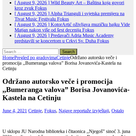
[ August 9, 2026 ]
Wild Beauty Art – Baština koja govori
kroz zvuk
Fokus
[ August 9, 2026 ]
Alpha Trianguli i svjetska premijera na
Tivat Music Festivalu
Fokus
[ August 9, 2026 ]
KotorArtić oživljava muzičku bajku Vide
Matjan nakon više od šest decenija
Fokus
[ August 9, 2026 ]
Predavači Adria Music Academy
predstavili se koncertom u Crkvi Sv. Duha
Fokus
Search
for:
Home
Pregled po gradovima
Cetinje
Održano autorsko veče i
promocija ,,Bumeranga valova” Borisa Jovanovića-Kastela na
Cetinju
Održano autorsko veče i promocija
,,Bumeranga valova” Borisa Jovanovića-
Kastela na Cetinju
June 4, 2021
Cetinje
,
Fokus
,
Najave reportaže izvještaji
,
Ostalo
U sklopu JU Narodna biblioteka i čitaonica ,,Njegoš” sinoć 3. juna