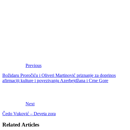
Previous
Božidaru Proročiću i Oliveri Martinović priznanje za doprinos
afirmaciji kulture i povezivanju Azerbejdžana i Crne Gore
Next
Čedo Vuković – Deveta zora
Related Articles