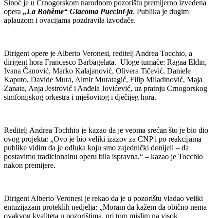
Sinoć je u Crnogorskom narodnom pozorištu premijerno izvedena
opera
„La B
ohème
“ Giacoma Puccini-ja
. Publika je dugim
aplauzom i ovacijama pozdravila izvođače.
Dirigent opere je Alberto Veronesi, reditelj Andrea Tocchio, a
dirigent hora Francesco Barbagelata. Uloge tumače: Ragaa Eldin,
Ivana Čanović, Marko Kalajanović, Olivera Tičević, Daniele
Kaputo, Davide Mura, Almir Muratagić, Filip Miladinović, Maja
Zanata, Anja Jestrović i Anđela Jovićević, uz pratnju Crnogorskog
simfonijskog orkestra i mješovitog i dječijeg hora.
Reditelj Andrea Tochhio je kazao da je veoma srećan što je bio dio
ovog projekta: „Ovo je bio veliki izazov za CNP i po reakcijama
publike vidim da je odluka koju smo zajednički donijeli – da
postavimo tradicionalnu operu bila ispravna.“ – kazao je Tocchio
nakon premijere.
Dirigent Alberto Veronesi je rekao da je u pozorištu vladao veliki
entuzijazam proteklih nedjelja: „Moram da kažem da obično nema
ovakvog kvaliteta u pozorištima, pri tom mislim na visok