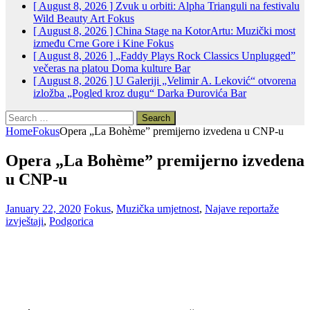
[ August 8, 2026 ]
Zvuk u orbiti: Alpha Trianguli na festivalu
Wild Beauty Art
Fokus
[ August 8, 2026 ]
China Stage na KotorArtu: Muzički most
između Crne Gore i Kine
Fokus
[ August 8, 2026 ]
„Faddy Plays Rock Classics Unplugged”
večeras na platou Doma kulture
Bar
[ August 8, 2026 ]
U Galeriji „Velimir A. Leković“ otvorena
izložba „Pogled kroz dugu“ Darka Đurovića
Bar
Search
for:
Home
Fokus
Opera „La Bohème” premijerno izvedena u CNP-u
Opera „La Bohème” premijerno izvedena
u CNP-u
January 22, 2020
Fokus
,
Muzička umjetnost
,
Najave reportaže
izvještaji
,
Podgorica