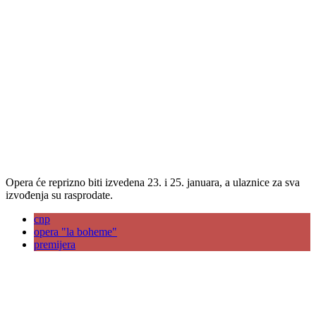
Opera će reprizno biti izvedena 23. i 25. januara, a ulaznice za sva
izvođenja su rasprodate.
cnp
opera "la boheme"
premijera