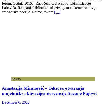
forum, Cetinje 2015. Započeću esej o novoj zbirci Ljubete
Labovića, Rasipa­nje biblioteke, ukazivanjem na kontekst novije
crnogorske poezije. Naime, tokom
[…]
Fokus
Anastazija Miranović – Tekst sa otvaranja
umjetničke aktivacije/intervencije Suzane Pajović
December 6, 2022