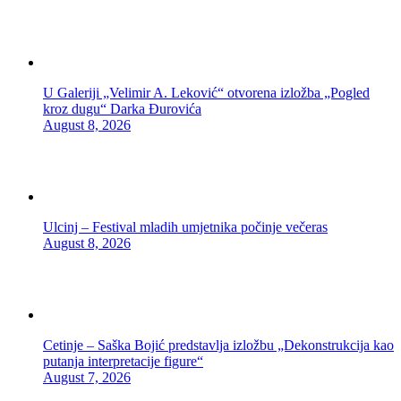
U Galeriji „Velimir A. Leković“ otvorena izložba „Pogled
kroz dugu“ Darka Đurovića
August 8, 2026
Ulcinj – Festival mladih umjetnika počinje večeras
August 8, 2026
Cetinje – Saška Bojić predstavlja izložbu „Dekonstrukcija kao
putanja interpretacije figure“
August 7, 2026