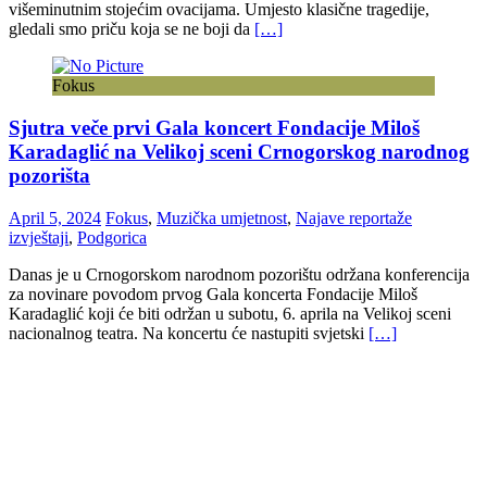
višeminutnim stojećim ovacijama. Umjesto klasične tragedije,
gledali smo priču koja se ne boji da
[…]
Fokus
Sjutra veče prvi Gala koncert Fondacije Miloš
Karadaglić na Velikoj sceni Crnogorskog narodnog
pozorišta
April 5, 2024
Fokus
,
Muzička umjetnost
,
Najave reportaže
izvještaji
,
Podgorica
Danas je u Crnogorskom narodnom pozorištu održana konferencija
za novinare povodom prvog Gala koncerta Fondacije Miloš
Karadaglić koji će biti održan u subotu, 6. aprila na Velikoj sceni
nacionalnog teatra. Na koncertu će nastupiti svjetski
[…]