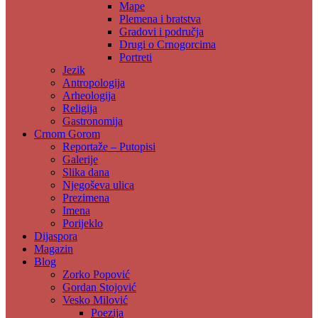
Mape
Plemena i bratstva
Gradovi i područja
Drugi o Crnogorcima
Portreti
Jezik
Antropologija
Arheologija
Religija
Gastronomija
Crnom Gorom
Reportaže – Putopisi
Galerije
Slika dana
Njegoševa ulica
Prezimena
Imena
Porijeklo
Dijaspora
Magazin
Blog
Zorko Popović
Gordan Stojović
Vesko Milović
Poezija