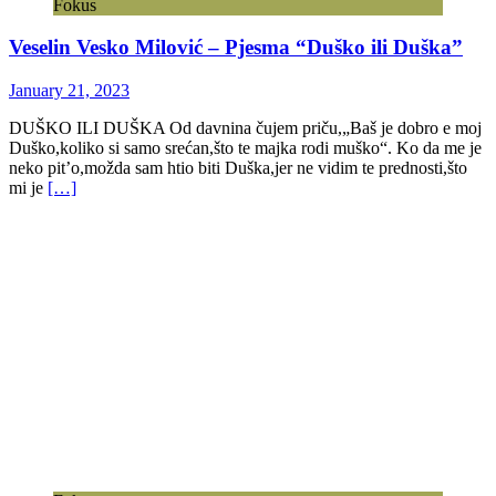
Fokus
Veselin Vesko Milović – Pjesma “Duško ili Duška”
January 21, 2023
DUŠKO ILI DUŠKA Od davnina čujem priču,„Baš je dobro e moj
Duško,koliko si samo srećan,što te majka rodi muško“. Ko da me je
neko pit’o,možda sam htio biti Duška,jer ne vidim te prednosti,što
mi je
[…]