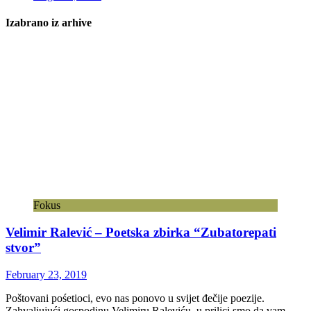
Izabrano iz arhive
Fokus
Velimir Ralević – Poetska zbirka “Zubatorepati
stvor”
February 23, 2019
Poštovani pośetioci, evo nas ponovo u svijet đečije poezije.
Zahvaljujući gospodinu Velimiru Raleviću, u prilici smo da vam