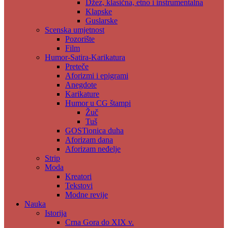
Džez, klasična, etno i instrumentalna
Klapske
Guslarske
Scenska umjetnost
Pozorište
Film
Humor-Satira-Karikatura
Preteče
Aforizmi i epigrami
Anegdote
Karikature
Humor u CG štampi
Žuč
Tuš
GOSTionica duha
Aforizam dana
Aforizam neđelje
Strip
Moda
Kreatori
Tekstovi
Modne revije
Nauka
Istorija
Crna Gora do XIX v.