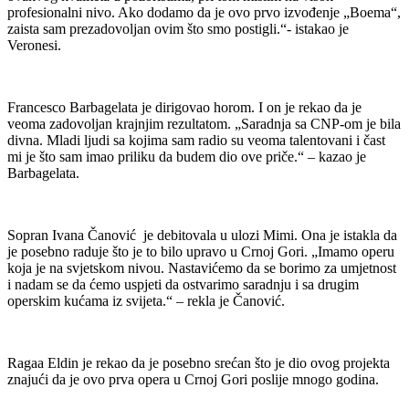
profesionalni nivo. Ako dodamo da je ovo prvo izvođenje „Boema“,
zaista sam prezadovoljan ovim što smo postigli.“- istakao je
Veronesi.
Francesco Barbagelata je dirigovao horom. I on je rekao da je
veoma zadovoljan krajnjim rezultatom. „Saradnja sa CNP-om je bila
divna. Mladi ljudi sa kojima sam radio su veoma talentovani i čast
mi je što sam imao priliku da budem dio ove priče.“ – kazao je
Barbagelata.
Sopran Ivana Čanović je debitovala u ulozi Mimi. Ona je istakla da
je posebno raduje što je to bilo upravo u Crnoj Gori. „Imamo operu
koja je na svjetskom nivou. Nastavićemo da se borimo za umjetnost
i nadam se da ćemo uspjeti da ostvarimo saradnju i sa drugim
operskim kućama iz svijeta.“ – rekla je Čanović.
Ragaa Eldin je rekao da je posebno srećan što je dio ovog projekta
znajući da je ovo prva opera u Crnoj Gori poslije mnogo godina.