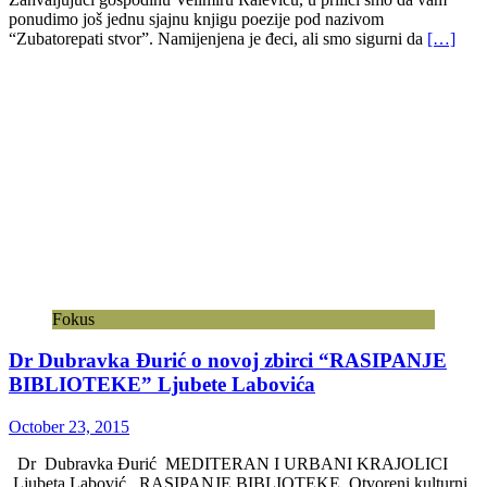
ponudimo još jednu sjajnu knjigu poezije pod nazivom
“Zubatorepati stvor”. Namijenjena je đeci, ali smo sigurni da
[…]
Fokus
Dr Dubravka Đurić o novoj zbirci “RASIPANJE
BIBLIOTEKE” Ljubete Labovića
October 23, 2015
Dr Dubravka Đurić MEDITERAN I URBANI KRAJOLICI
Ljubeta Labović, RASIPANJE BIBLIOTEKE, Otvoreni kulturni