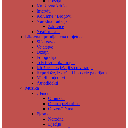
Poezija
Književna kritika
Intervju
Kolumne / Blogovi
Narodna tradicija
Zdravice
Neafirmisani
Likovna i primijenjena umjetnost
Slikarstvo
Vajarstvo
Dizajn
Fotografija
Tekstovi – lik. umjet.
Izložbe – izvještaji sa otvaranja
Reportaže, izvještaji i posjete galerijama
Mladi umjetnici
Autodidakti
Muzika
Članci
O muzici
O kompozitorima
O izvođačima
Pjesme
Narodne
Dječije