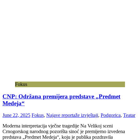
Fokus
CNP: Održana premijera predstave „Predmet
Medeja“
June 22, 2025
Fokus
,
Najave reportaže izvještaji
,
Podgorica
,
Teatar
Moderna interpretacija vječne tragedije Na Velikoj sceni
Crnogorskog narodnog pozorišta sinoć je premijerno izvedena
predstava „Predmet Medeja“, koju je publika pozdravila