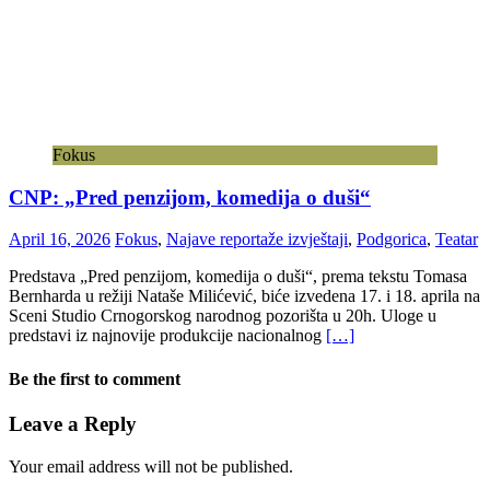
Fokus
CNP: „Pred penzijom, komedija o duši“
April 16, 2026
Fokus
,
Najave reportaže izvještaji
,
Podgorica
,
Teatar
Predstava „Pred penzijom, komedija o duši“, prema tekstu Tomasa
Bernharda u režiji Nataše Milićević, biće izvedena 17. i 18. aprila na
Sceni Studio Crnogorskog narodnog pozorišta u 20h. Uloge u
predstavi iz najnovije produkcije nacionalnog
[…]
Be the first to comment
Leave a Reply
Your email address will not be published.