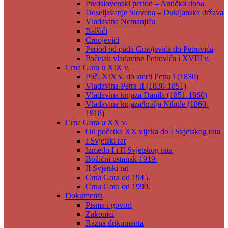
Predslovenski period – Antičko doba
Doseljavanje Slovena – Dukljanska država
Vladavina Nemanjića
Balšići
Crnojevići
Period od pada Crnojevića do Petrovića
Početak vladavine Petrovića i XVIII v.
Crna Gora u XIX v.
Poč. XIX v. do smrti Petra I (1830)
Vladavina Petra II (1830-1851)
Vladavina knjaza Danila (1851-1860)
Vladavina knjaza/kralja Nikole (1860-
1918)
Crna Gora u XX v.
Od početka XX vijeka do I Svjetskog rata
I Svjetski rat
Između I i II Svjetskog rata
Božićni ustanak 1919.
II Svjetski rat
Crna Gora od 1945.
Crna Gora od 1990.
Dokumenta
Pisma i govori
Zakonici
Razna dokumenta