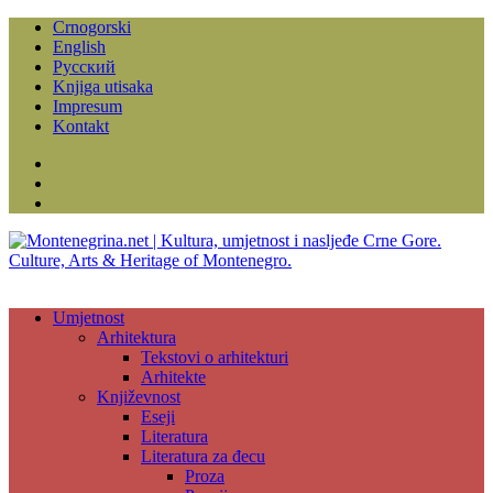
Crnogorski
English
Русский
Knjiga utisaka
Impresum
Kontakt
Facebook
Instagram
YouTube
Umjetnost
Arhitektura
Tekstovi o arhitekturi
Arhitekte
Književnost
Eseji
Literatura
Literatura za đecu
Proza