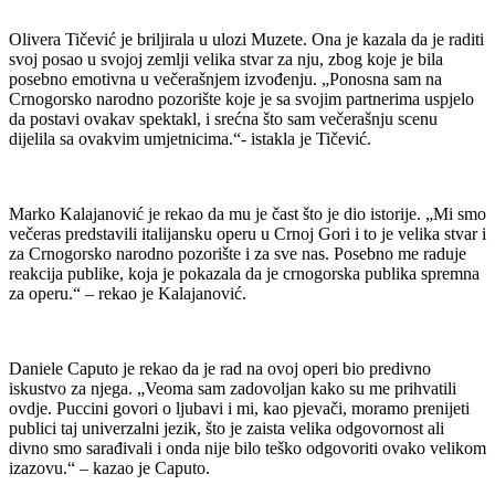
Olivera Tičević je briljirala u ulozi Muzete. Ona je kazala da je raditi
svoj posao u svojoj zemlji velika stvar za nju, zbog koje je bila
posebno emotivna u večerašnjem izvođenju. „Ponosna sam na
Crnogorsko narodno pozorište koje je sa svojim partnerima uspjelo
da postavi ovakav spektakl, i srećna što sam večerašnju scenu
dijelila sa ovakvim umjetnicima.“- istakla je Tičević.
Marko Kalajanović je rekao da mu je čast što je dio istorije. „Mi smo
večeras predstavili italijansku operu u Crnoj Gori i to je velika stvar i
za Crnogorsko narodno pozorište i za sve nas. Posebno me raduje
reakcija publike, koja je pokazala da je crnogorska publika spremna
za operu.“ – rekao je Kalajanović.
Daniele Caputo je rekao da je rad na ovoj operi bio predivno
iskustvo za njega. „Veoma sam zadovoljan kako su me prihvatili
ovdje. Puccini govori o ljubavi i mi, kao pjevači, moramo prenijeti
publici taj univerzalni jezik, što je zaista velika odgovornost ali
divno smo sarađivali i onda nije bilo teško odgovoriti ovako velikom
izazovu.“ – kazao je Caputo.