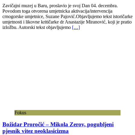
Zavičajni muzej u Baru, proslavio je svoj Dan 04. decembra.
Povodom toga otvorena umjetnicka aktivacija/intervencija
crnogorske umjetnice, Suzane Pajović.Objavljujemo tekst istoričarke
umjetnosti i likovne kritičarke dr Anastazije Miranović, koji je pratio
izložbu. Autorski tekst objavljujemo
[…]
Fokus
Božidar Proročić – Mikola Zerov, pogubljeni
pjesnik vitez neoklasicizma