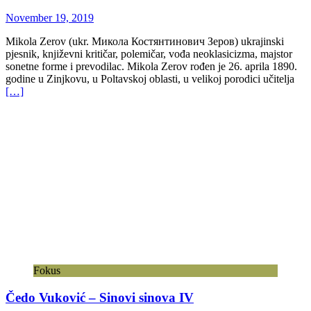
November 19, 2019
Mikola Zerov (ukr. Микола Костянтинович Зеров) ukrajinski
pjesnik, književni kritičar, polemičar, vođa neoklasicizma, majstor
sonetne forme i prevodilac. Mikola Zerov rođen je 26. aprila 1890.
godine u Zinjkovu, u Poltavskoj oblasti, u velikoj porodici učitelja
[…]
Fokus
Čedo Vuković – Sinovi sinova IV