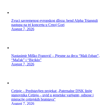
Zvuci savremenog evropskog džeza: bend Alpha Trianguli
nastupa na tri koncerta u Crnoj Gori
August 7, 2026
Nastasimir Miško Franović – Pjesme za đecu “Mali čoban”,
“Mačak” i “Biciklo”
August 7, 2026
Cetinje – Predstavljen projekat „Paternalne DNK linije
stanovnika Cetinja – uvid u genetske varijante, odnose i
migracije cetinjskih bratstava“
August 7, 2026