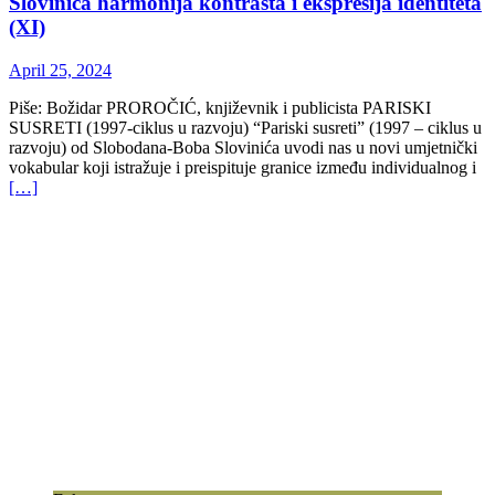
Slovinića harmonija kontrasta i ekspresija identiteta
(XI)
April 25, 2024
Piše: Božidar PROROČIĆ, književnik i publicista PARISKI
SUSRETI (1997-ciklus u razvoju) “Pariski susreti” (1997 – ciklus u
razvoju) od Slobodana-Boba Slovinića uvodi nas u novi umjetnički
vokabular koji istražuje i preispituje granice između individualnog i
[…]