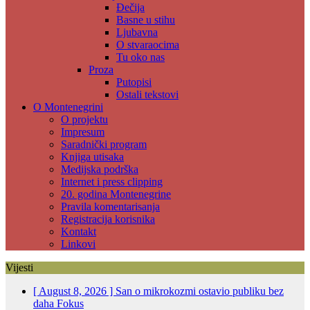
Đečija
Basne u stihu
Ljubavna
O stvaraocima
Tu oko nas
Proza
Putopisi
Ostali tekstovi
O Montenegrini
O projektu
Impresum
Saradnički program
Knjiga utisaka
Medijska podrška
Internet i press clipping
20. godina Montenegrine
Pravila komentarisanja
Registracija korisnika
Kontakt
Linkovi
Vijesti
[ August 8, 2026 ]
San o mikrokozmi ostavio publiku bez
daha
Fokus