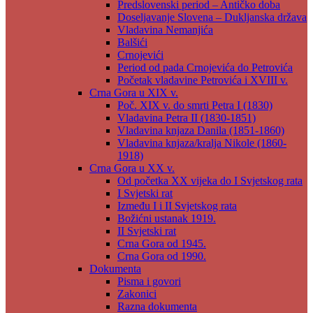
Predslovenski period – Antičko doba
Doseljavanje Slovena – Dukljanska država
Vladavina Nemanjića
Balšići
Crnojevići
Period od pada Crnojevića do Petrovića
Početak vladavine Petrovića i XVIII v.
Crna Gora u XIX v.
Poč. XIX v. do smrti Petra I (1830)
Vladavina Petra II (1830-1851)
Vladavina knjaza Danila (1851-1860)
Vladavina knjaza/kralja Nikole (1860-
1918)
Crna Gora u XX v.
Od početka XX vijeka do I Svjetskog rata
I Svjetski rat
Između I i II Svjetskog rata
Božićni ustanak 1919.
II Svjetski rat
Crna Gora od 1945.
Crna Gora od 1990.
Dokumenta
Pisma i govori
Zakonici
Razna dokumenta