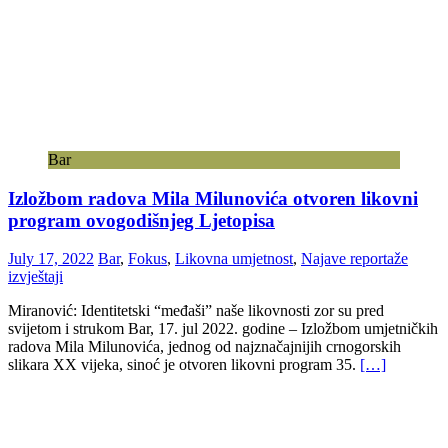
Bar
Izložbom radova Mila Milunovića otvoren likovni
program ovogodišnjeg Ljetopisa
July 17, 2022
Bar
,
Fokus
,
Likovna umjetnost
,
Najave reportaže
izvještaji
Miranović: Identitetski “međaši” naše likovnosti zor su pred
svijetom i strukom Bar, 17. jul 2022. godine – Izložbom umjetničkih
radova Mila Milunovića, jednog od najznačajnijih crnogorskih
slikara XX vijeka, sinoć je otvoren likovni program 35.
[…]