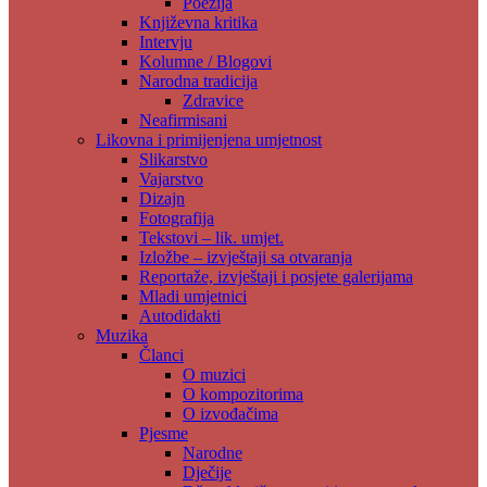
Poezija
Književna kritika
Intervju
Kolumne / Blogovi
Narodna tradicija
Zdravice
Neafirmisani
Likovna i primijenjena umjetnost
Slikarstvo
Vajarstvo
Dizajn
Fotografija
Tekstovi – lik. umjet.
Izložbe – izvještaji sa otvaranja
Reportaže, izvještaji i posjete galerijama
Mladi umjetnici
Autodidakti
Muzika
Članci
O muzici
O kompozitorima
O izvođačima
Pjesme
Narodne
Dječije