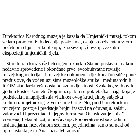
Direktorica Narodnog muzeja je kazala da Umjetnički muzej, tokom
sedam promjenljivih decenija postojanja, ostaje konzistentan svom
početnom cliju – prikupljanju, istraživanju, čuvanju, zaštiti i
ekspoziciji umjetničkih djela.
– Struktuiran kroz više heterogenih zbirki i Stalnu postavku, nakon
nedavno sprovedene i okončane prve, sveobuhvatne revizije
muzejskog materijala i muzejske dokumentacije, konačno stiče pune
preduslove, da vođen uzusima muzeološke struke i međunarodnih
ICOM standarda vrši dostatno svoju djelatnost. Svakako, svih ovih
godina kustosi Umjetničkog muzeja bili su pokretačka snaga koja je
podsticala i unaprijeđivala vitalnost ovog krucijalnog subjekta
kulturno-umjetničkog života Crne Gore. No, pred Umjetničkim
muzejem postoje i predstoje brojni izazovi na očuvanju, zaštiti,
valorizaciji i prezentaciji njegovih resursa. Osluškivanje “bila”
vremena, fleksibilnost, umrežavanja, kooperativnost sa srodnim
insitiucijama, nezavisnom scenom, pojedincima, samo su neki od
njih – istakla je dr Anastazija Miranović.