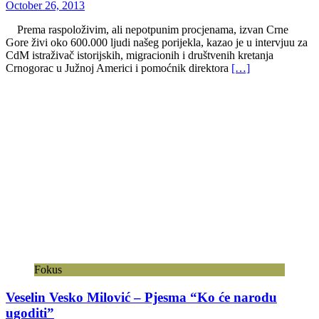
October 26, 2013
Prema raspoloživim, ali nepotpunim procjenama, izvan Crne
Gore živi oko 600.000 ljudi našeg porijekla, kazao je u intervjuu za
CdM istraživač istorijskih, migracionih i društvenih kretanja
Crnogorac u Južnoj Americi i pomoćnik direktora
[…]
Fokus
Veselin Vesko Milović – Pjesma “Ko će narodu
ugoditi”