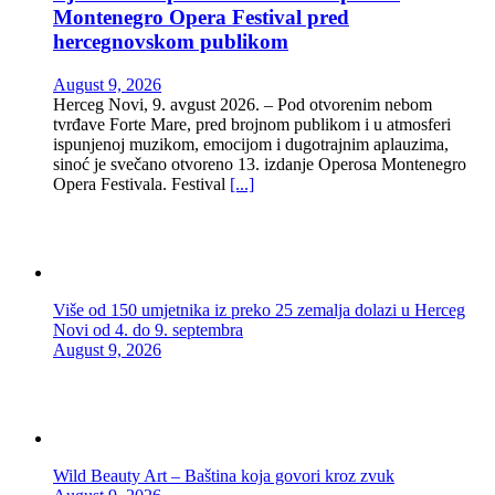
Montenegro Opera Festival pred
hercegnovskom publikom
August 9, 2026
Herceg Novi, 9. avgust 2026. – Pod otvorenim nebom
tvrđave Forte Mare, pred brojnom publikom i u atmosferi
ispunjenoj muzikom, emocijom i dugotrajnim aplauzima,
sinoć je svečano otvoreno 13. izdanje Operosa Montenegro
Opera Festivala. Festival
[...]
Više od 150 umjetnika iz preko 25 zemalja dolazi u Herceg
Novi od 4. do 9. septembra
August 9, 2026
Wild Beauty Art – Baština koja govori kroz zvuk