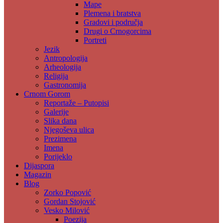
Mape
Plemena i bratstva
Gradovi i područja
Drugi o Crnogorcima
Portreti
Jezik
Antropologija
Arheologija
Religija
Gastronomija
Crnom Gorom
Reportaže – Putopisi
Galerije
Slika dana
Njegoševa ulica
Prezimena
Imena
Porijeklo
Dijaspora
Magazin
Blog
Zorko Popović
Gordan Stojović
Vesko Milović
Poezija