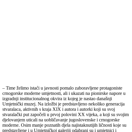
– Time želimo istaći u javnosti pomalo zaboravljene protagoniste
crnogorske moderne umjetnosti, ali i ukazati na pionirske napore u
izgradnji institucionalnog okvira iz kojeg je nastao današnji
Umjetnički muzej. Na izložbi je predstavljeno nekoliko generacija
stvaralaca, aktivnih s kraja XIX i autora i autorki koji su svoj
stvaralački put započeli u prvoj polovini XX vijeka, a koji su svojim
djelovanjem uticali na uobličavanje jugoslovenske i crnogorske
moderne. Osim manje poznatih djela najistaknutijih ličnosti koje su
predstavljene i u Umjetničkoj galeriji odabrani su i umjetnici i