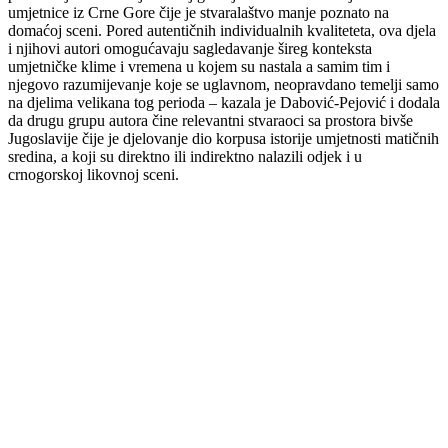
umjetnice iz Crne Gore čije je stvaralaštvo manje poznato na
domaćoj sceni. Pored autentičnih individualnih kvaliteteta, ova djela
i njihovi autori omogućavaju sagledavanje šireg konteksta
umjetničke klime i vremena u kojem su nastala a samim tim i
njegovo razumijevanje koje se uglavnom, neopravdano temelji samo
na djelima velikana tog perioda – kazala je Dabović-Pejović i dodala
da drugu grupu autora čine relevantni stvaraoci sa prostora bivše
Jugoslavije čije je djelovanje dio korpusa istorije umjetnosti matičnih
sredina, a koji su direktno ili indirektno nalazili odjek i u
crnogorskoj likovnoj sceni.