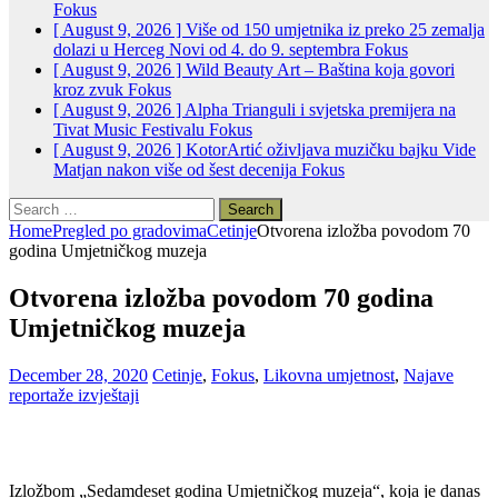
Fokus
[ August 9, 2026 ]
Više od 150 umjetnika iz preko 25 zemalja
dolazi u Herceg Novi od 4. do 9. septembra
Fokus
[ August 9, 2026 ]
Wild Beauty Art – Baština koja govori
kroz zvuk
Fokus
[ August 9, 2026 ]
Alpha Trianguli i svjetska premijera na
Tivat Music Festivalu
Fokus
[ August 9, 2026 ]
KotorArtić oživljava muzičku bajku Vide
Matjan nakon više od šest decenija
Fokus
Search
for:
Home
Pregled po gradovima
Cetinje
Otvorena izložba povodom 70
godina Umjetničkog muzeja
Otvorena izložba povodom 70 godina
Umjetničkog muzeja
December 28, 2020
Cetinje
,
Fokus
,
Likovna umjetnost
,
Najave
reportaže izvještaji
Izložbom „Sedamdeset godina Umjetničkog muzeja“, koja je danas