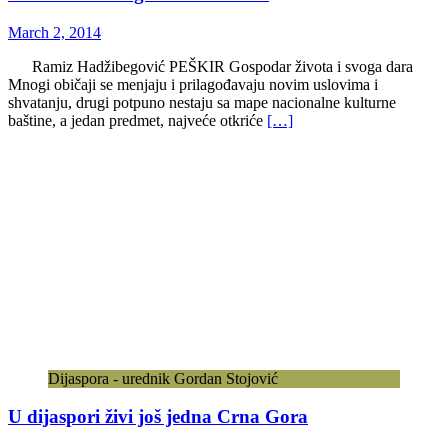
March 2, 2014
Ramiz Hadžibegović PEŠKIR Gospodar života i svoga dara
Mnogi običaji se menjaju i prilagođavaju novim uslovima i
shvatanju, drugi potpuno nestaju sa mape nacionalne kulturne
baštine, a jedan predmet, najveće otkriće
[…]
Dijaspora - urednik Gordan Stojović
U dijaspori živi još jedna Crna Gora