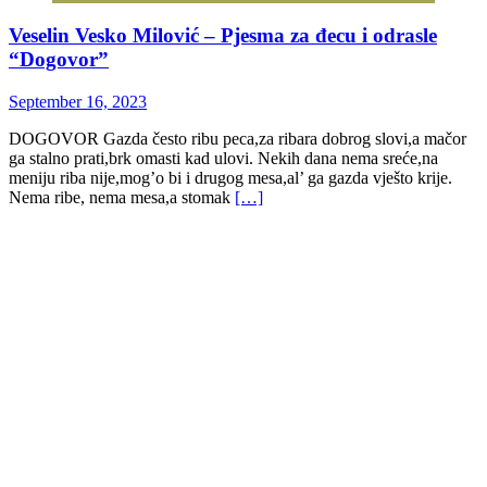
Veselin Vesko Milović – Pjesma za đecu i odrasle
“Dogovor”
September 16, 2023
DOGOVOR Gazda često ribu peca,za ribara dobrog slovi,a mačor
ga stalno prati,brk omasti kad ulovi. Nekih dana nema sreće,na
meniju riba nije,mog’o bi i drugog mesa,al’ ga gazda vješto krije.
Nema ribe, nema mesa,a stomak
[…]