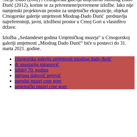
Đurić (2012), koriste se za privremene/povremene izložbe. Iako nije
namjenski projektovan prostor za umjetničke ekspozicije, objekat
Crnogorske galerije umjetnosti Miodrag-Dado Đurić predstavlja
najreferentniji, javni, izložbeni prostor u Crnoj Gori u vlasništvu
države.
Izložba „Sedamdeset godina Umjetničkog muzeja“ u Crnogorskoj
galeriji umjetnosti „Miodrag Dado Đurić“ biće u postavci do 31.
marta 2021. godine.
crnogorska galerija umjetnosti miodrag dado đurić
dr anastazija miranović
jubilej 70. godina
mirjana dabović pejović
narodni muzej crne gore
umjetnički muzej crne gore