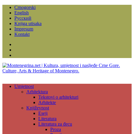
Crnogorski
English
Русский
Knjiga utisaka
Impresum
Kontakt
Facebook
Instagram
YouTube
Umjetnost
Arhitektura
Tekstovi o arhitekturi
Arhitekte
Književnost
Eseji
Literatura
Literatura za đecu
Proza