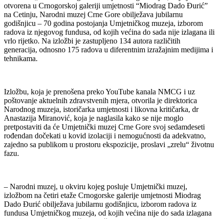
otvorena u Crnogorskoj galeriji umjetnosti “Miodrag Dado Đurić”
na Cetinju, Narodni muzej Crne Gore obilježava jubilarnu
godišnjicu – 70 godina postojanja Umjetničkog muzeja, izborom
radova iz njegovog fundusa, od kojih većina do sada nije izlagana ili
vrlo rijetko. Na izložbi je zastupljeno 134 autora različitih
generacija, odnosno 175 radova u diferentnim izražajnim medijima i
tehnikama.
Izložbu, koja je prenošena preko YouTube kanala NMCG i uz
poštovanje aktuelnih zdravstvenih mjera, otvorila je direktorica
Narodnog muzeja, istoričarka umjetnosti i likovna kritičarka, dr
Anastazija Miranović, koja je naglasila kako se nije moglo
pretpostaviti da će Umjetnički muzej Crne Gore svoj sedamdeseti
rođendan dočekati u kovid izolaciji i nemogućnosti da adekvatno,
zajedno sa publikom u prostoru ekspozicije, proslavi „zrelu“ životnu
fazu.
– Narodni muzej, u okviru kojeg posluje Umjetnički muzej,
izložbom na četiri etaže Crnogorske galerije umjetnosti Miodrag
Dado Đurić obilježava jubilarnu godišnjicu, izborom radova iz
fundusa Umjetničkog muzeja, od kojih većina nije do sada izlagana