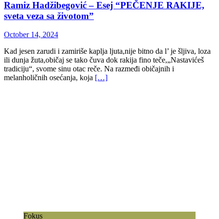
Ramiz Hadžibegović – Esej “PEČENJE RAKIJE,
sveta veza sa životom”
October 14, 2024
Kad jesen zarudi i zamiriše kaplja ljuta,nije bitno da l’ je šljiva, loza
ili dunja žuta,običaj se tako čuva dok rakija fino teče,„Nastavićeš
tradiciju“, svome sinu otac reče. Na razmeđi običajnih i
melanholičnih osećanja, koja
[…]
Fokus