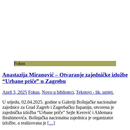
Fokus
Anastazija Miranović – Otvaranje zajedničke izložbe
“Urbane priče” u Zagrebu
April 3, 2025
Fokus
,
Novo u biblioteci
,
Tekstovi - lik. umjet.
U srijedu, 02.04.2025. godine u Galeriji Bošnjačke nacionalne
zajednice za Grad Zagreb i Zagrebačku županiju, otvorena je
zajednička izložba “Urbane priče” Sejle Kerović i Aldemara
Ibrahimovića. Bošnjačka nacionalna zajednica je organizator
izložbe, a realizovana je
[…]