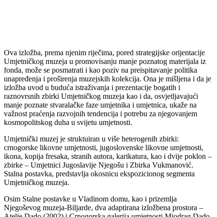
Ova izložba, prema njenim riječima, pored strategijske orijentacije
Umjetničkog muzeja u promovisanju manje poznatog materijala iz
fonda, može se posmatrati i kao poziv na preispitavanje politika
unapređenja i proširenja muzejskih kolekcija. Ona je mišljena i da je
izložba uvod u buduća istraživanja i prezentacije bogatih i
raznovrsnih zbirki Umjetničkog muzeja kao i da, osvjetljavajući
manje poznate stvaralačke faze umjetnika i umjetnica, ukaže na
važnost praćenja razvojnih tendencija i potrebu za njegovanjem
kosmopolitskog duha u svijetu umjetnosti.
Umjetnički muzej je struktuiran u više heterogenih zbirki:
crnogorske likovne umjetnosti, jugoslovenske likovne umjetnosti,
ikona, kopija fresaka, stranih autora, karikatura, kao i dvije poklon –
zbirke – Umjetnici Jugoslavije Njegošu i Zbirka Vukmanović.
Stalna postavka, predstavlja okosnicu ekspozicionog segmenta
Umjetničkog muzeja.
Osim Stalne postavke u Vladinom domu, kao i prizemlja
Njegoševog muzeja-Biljarde, dva adaptirana izložbena prostora –
Atelje Dado (2002) i Crnogorska galerija umjetnosti Miodrag Dado