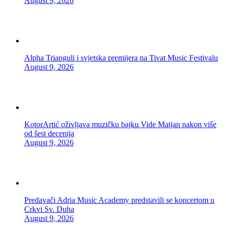
August 9, 2026
Alpha Trianguli i svjetska premijera na Tivat Music Festivalu
August 9, 2026
KotorArtić oživljava muzičku bajku Vide Matjan nakon više
od šest decenija
August 9, 2026
Predavači Adria Music Academy predstavili se koncertom u
Crkvi Sv. Duha
August 9, 2026