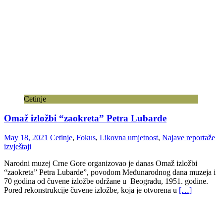
Cetinje
Omaž izložbi “zaokreta” Petra Lubarde
May 18, 2021
Cetinje
,
Fokus
,
Likovna umjetnost
,
Najave reportaže
izvještaji
Narodni muzej Crne Gore organizovao je danas Omaž izložbi
“zaokreta” Petra Lubarde”, povodom Međunarodnog dana muzeja i
70 godina od čuvene izložbe održane u Beogradu, 1951. godine.
Pored rekonstrukcije čuvene izložbe, koja je otvorena u
[…]