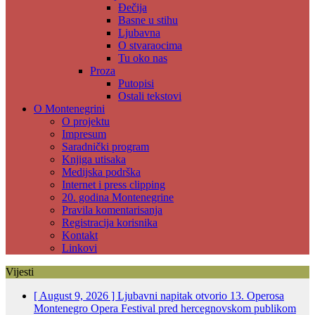
Đečija
Basne u stihu
Ljubavna
O stvaraocima
Tu oko nas
Proza
Putopisi
Ostali tekstovi
O Montenegrini
O projektu
Impresum
Saradnički program
Knjiga utisaka
Medijska podrška
Internet i press clipping
20. godina Montenegrine
Pravila komentarisanja
Registracija korisnika
Kontakt
Linkovi
Vijesti
[ August 9, 2026 ]
Ljubavni napitak otvorio 13. Operosa
Montenegro Opera Festival pred hercegnovskom publikom