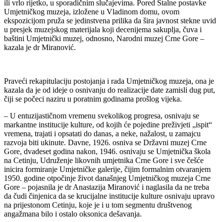
ili vrlo rijetko, u sporadičnim slučajevima. Pored Stalne postavke
Umjetničkog muzeja, izložene u Vladinom domu, ovom
ekspozicijom pruža se jedinstvena prilika da šira javnost stekne uvid
u presjek muzejskog materijala koji decenijema sakuplja, čuva i
baštini Umjetnički muzej, odnosno, Narodni muzej Crne Gore –
kazala je dr Miranović.
Praveći rekapitulaciju postojanja i rada Umjetničkog muzeja, ona je
kazala da je od ideje o osnivanju do realizacije date zamisli dug put,
čiji se počeci naziru u poratnim godinama prošlog vijeka.
– U entuzijastičnom vremenu svekolikog progresa, osnivaju se
markantne institucije kulture, od kojih će pojedine preživjeti „ispit“
vremena, trajati i opsatati do danas, a neke, nažalost, u zamajcu
razvoja biti ukinute. Davne, 1926. osniva se Državni muzej Crne
Gore, dvadeset godina nakon, 1946. osnivaju se Umjetnička škola
na Cetinju, Udruženje likovnih umjetnika Crne Gore i sve češće
inicira formiranje Umjetničke galerije, čijim formalnim otvaranjem
1950. godine otpočinje život današnjeg Umjetničkog muzeja Crne
Gore – pojasnila je dr Anastazija Miranović i naglasila da ne treba
da čudi činjenica da se krucijalne institucije kulture osnivaju upravo
na prijestonom Cetinju, koje je i u tom segmentu društvenog
angažmana bilo i ostalo oksonica dešavanja.