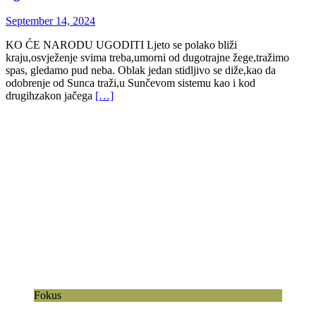
September 14, 2024
KO ĆE NARODU UGODITI Ljeto se polako bliži
kraju,osvježenje svima treba,umorni od dugotrajne žege,tražimo
spas, gledamo pud neba. Oblak jedan stidljivo se diže,kao da
odobrenje od Sunca traži,u Sunčevom sistemu kao i kod
drugihzakon jačega
[…]
Fokus