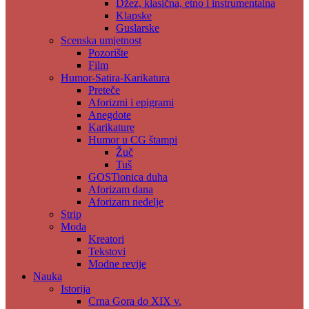
Džez, klasična, etno i instrumentalna
Klapske
Guslarske
Scenska umjetnost
Pozorište
Film
Humor-Satira-Karikatura
Preteče
Aforizmi i epigrami
Anegdote
Karikature
Humor u CG štampi
Žuč
Tuš
GOSTionica duha
Aforizam dana
Aforizam neđelje
Strip
Moda
Kreatori
Tekstovi
Modne revije
Nauka
Istorija
Crna Gora do XIX v.