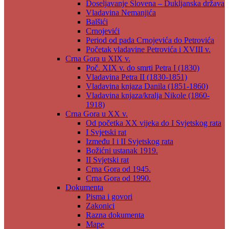
Doseljavanje Slovena – Dukljanska država
Vladavina Nemanjića
Balšići
Crnojevići
Period od pada Crnojevića do Petrovića
Početak vladavine Petrovića i XVIII v.
Crna Gora u XIX v.
Poč. XIX v. do smrti Petra I (1830)
Vladavina Petra II (1830-1851)
Vladavina knjaza Danila (1851-1860)
Vladavina knjaza/kralja Nikole (1860-
1918)
Crna Gora u XX v.
Od početka XX vijeka do I Svjetskog rata
I Svjetski rat
Između I i II Svjetskog rata
Božićni ustanak 1919.
II Svjetski rat
Crna Gora od 1945.
Crna Gora od 1990.
Dokumenta
Pisma i govori
Zakonici
Razna dokumenta
Mape