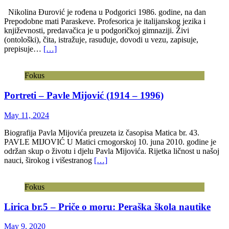
Nikolina Đurović je rođena u Podgorici 1986. godine, na dan
Prepodobne mati Paraskeve. Profesorica je italijanskog jezika i
književnosti, predavačica je u podgoričkoj gimnaziji. Živi
(ontološki), čita, istražuje, rasuđuje, dovodi u vezu, zapisuje,
prepisuje…
[…]
Fokus
Portreti – Pavle Mijović (1914 – 1996)
May 11, 2024
Biografija Pavla Mijovića preuzeta iz časopisa Matica br. 43.
PAVLE MIJOVIĆ U Matici crnogorskoj 10. juna 2010. godine je
održan skup o životu i djelu Pavla Mijovića. Rijetka ličnost u našoj
nauci, širokog i višestranog
[…]
Fokus
Lirica br.5 – Priče o moru: Peraška škola nautike
May 9, 2020