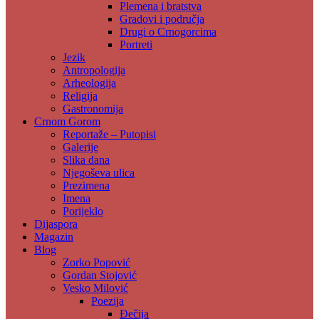
Plemena i bratstva
Gradovi i područja
Drugi o Crnogorcima
Portreti
Jezik
Antropologija
Arheologija
Religija
Gastronomija
Crnom Gorom
Reportaže – Putopisi
Galerije
Slika dana
Njegoševa ulica
Prezimena
Imena
Porijeklo
Dijaspora
Magazin
Blog
Zorko Popović
Gordan Stojović
Vesko Milović
Poezija
Đečija