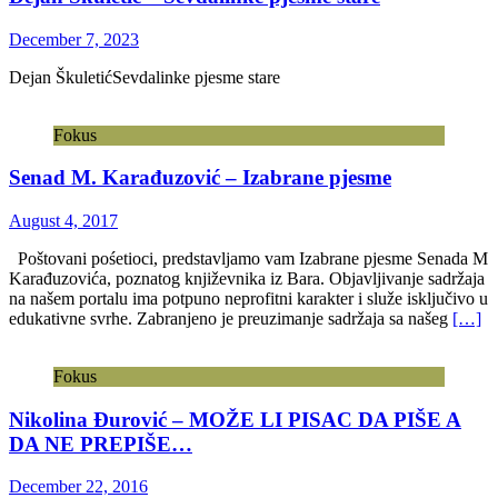
December 7, 2023
Dejan ŠkuletićSevdalinke pjesme stare
Fokus
Senad M. Karađuzović – Izabrane pjesme
August 4, 2017
Poštovani pośetioci, predstavljamo vam Izabrane pjesme Senada M
Karađuzovića, poznatog književnika iz Bara. Objavljivanje sadržaja
na našem portalu ima potpuno neprofitni karakter i služe isključivo u
edukativne svrhe. Zabranjeno je preuzimanje sadržaja sa našeg
[…]
Fokus
Nikolina Đurović – MOŽE LI PISAC DA PIŠE A
DA NE PREPIŠE…
December 22, 2016