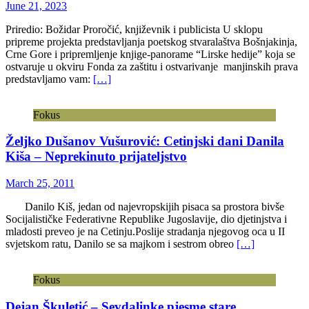
June 21, 2023
Priredio: Božidar Proročić, književnik i publicista U sklopu
pripreme projekta predstavljanja poetskog stvaralaštva Bošnjakinja,
Crne Gore i pripremljenje knjige-panorame “Lirske hedije” koja se
ostvaruje u okviru Fonda za zaštitu i ostvarivanje manjinskih prava
predstavljamo vam:
[…]
Fokus
Željko Dušanov Vušurović: Cetinjski dani Danila
Kiša – Neprekinuto prijateljstvo
March 25, 2011
Danilo Kiš, jedan od najevropskijih pisaca sa prostora bivše
Socijalističke Federativne Republike Jugoslavije, dio djetinjstva i
mladosti preveo je na Cetinju.Poslije stradanja njegovog oca u II
svjetskom ratu, Danilo se sa majkom i sestrom obreo
[…]
Fokus
Dejan Škuletić – Sevdalinke pjesme stare