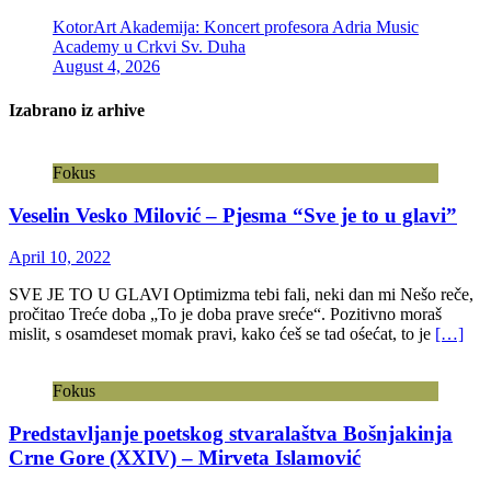
KotorArt Akademija: Koncert profesora Adria Music
Academy u Crkvi Sv. Duha
August 4, 2026
Izabrano iz arhive
Fokus
Veselin Vesko Milović – Pjesma “Sve je to u glavi”
April 10, 2022
SVE JE TO U GLAVI Optimizma tebi fali, neki dan mi Nešo reče,
pročitao Treće doba „To je doba prave sreće“. Pozitivno moraš
mislit, s osamdeset momak pravi, kako ćeš se tad ośećat, to je
[…]
Fokus
Predstavljanje poetskog stvaralaštva Bošnjakinja
Crne Gore (XXIV) – Mirveta Islamović