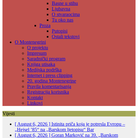
Basne u stihu
Ljubavna
O stvaraocima
Tu oko nas
Proza
Putopisi
Ostali tekstovi
O Montenegrini
O projektu
Impresum
Saradnički program
Knjiga utisaka
Medijska podrška
Internet i press clipping
20. godina Montenegrine
Pravila komentarisanja
Registracija korisnika
Kontakt
Linkovi
Vijesti
[ August 6, 2026 ]
Istinita priča koja je potresla Evropu –
„Hejsel ’85“ na „Barskom ljetopisu“
Bar
[ August 6, 2026 ]
Goran Marković na 39. „Barskom