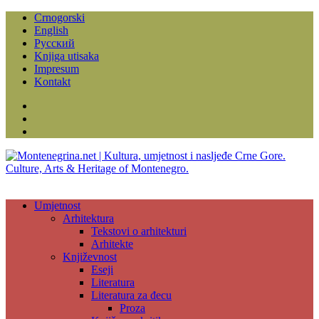
Crnogorski
English
Русский
Knjiga utisaka
Impresum
Kontakt
Facebook
Instagram
YouTube
Umjetnost
Arhitektura
Tekstovi o arhitekturi
Arhitekte
Književnost
Eseji
Literatura
Literatura za đecu
Proza