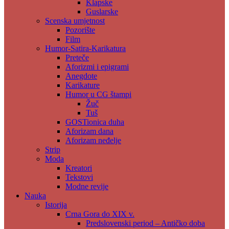
Klapske
Guslarske
Scenska umjetnost
Pozorište
Film
Humor-Satira-Karikatura
Preteče
Aforizmi i epigrami
Anegdote
Karikature
Humor u CG štampi
Žuč
Tuš
GOSTionica duha
Aforizam dana
Aforizam neđelje
Strip
Moda
Kreatori
Tekstovi
Modne revije
Nauka
Istorija
Crna Gora do XIX v.
Predslovenski period – Antičko doba