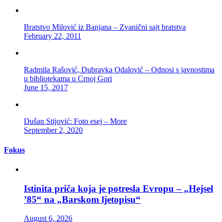
Bratstvo Milović iz Banjana – Zvanični sajt bratstva
February 22, 2011
Radmila Rašović, Dubravka Odalović – Odnosi s javnostima
u bibliotekama u Crnoj Gori
June 15, 2017
Dušan Stijović: Foto esej – More
September 2, 2020
Fokus
Istinita priča koja je potresla Evropu – „Hejsel
’85“ na „Barskom ljetopisu“
August 6, 2026