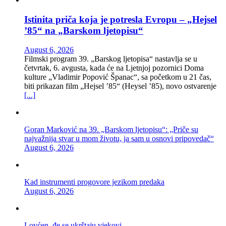
Istinita priča koja je potresla Evropu – „Hejsel
’85“ na „Barskom ljetopisu“
August 6, 2026
Filmski program 39. „Barskog ljetopisa“ nastavlja se u
četvrtak, 6. avgusta, kada će na Ljetnjoj pozornici Doma
kulture „Vladimir Popović Španac“, sa početkom u 21 čas,
biti prikazan film „Hejsel ’85“ (Heysel ’85), novo ostvarenje
[...]
Goran Marković na 39. „Barskom ljetopisu“: „Priče su
najvažnija stvar u mom životu, ja sam u osnovi pripovedač“
August 6, 2026
Kad instrumenti progovore jezikom predaka
August 6, 2026
Lovćen, đe se ukrštaju vjekovi