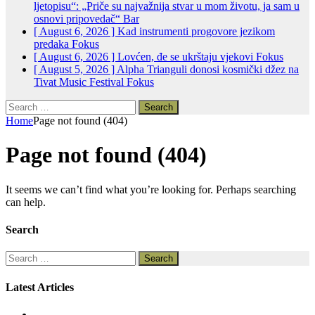
ljetopisu“: „Priče su najvažnija stvar u mom životu, ja sam u
osnovi pripovedač“
Bar
[ August 6, 2026 ]
Kad instrumenti progovore jezikom
predaka
Fokus
[ August 6, 2026 ]
Lovćen, đe se ukrštaju vjekovi
Fokus
[ August 5, 2026 ]
Alpha Trianguli donosi kosmički džez na
Tivat Music Festival
Fokus
Search
for:
Home
Page not found (404)
Page not found (404)
It seems we can’t find what you’re looking for. Perhaps searching
can help.
Search
Search
for:
Latest Articles