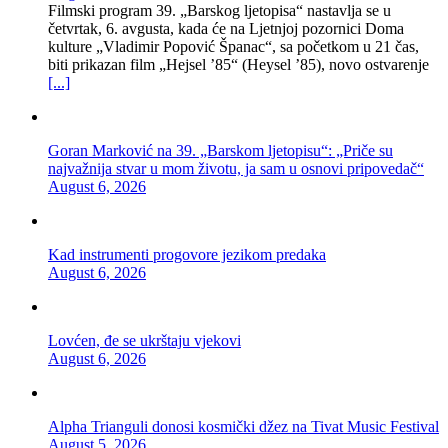
Filmski program 39. „Barskog ljetopisa“ nastavlja se u
četvrtak, 6. avgusta, kada će na Ljetnjoj pozornici Doma
kulture „Vladimir Popović Španac“, sa početkom u 21 čas,
biti prikazan film „Hejsel ’85“ (Heysel ’85), novo ostvarenje
[...]
Goran Marković na 39. „Barskom ljetopisu“: „Priče su
najvažnija stvar u mom životu, ja sam u osnovi pripovedač“
August 6, 2026
Kad instrumenti progovore jezikom predaka
August 6, 2026
Lovćen, đe se ukrštaju vjekovi
August 6, 2026
Alpha Trianguli donosi kosmički džez na Tivat Music Festival
August 5, 2026