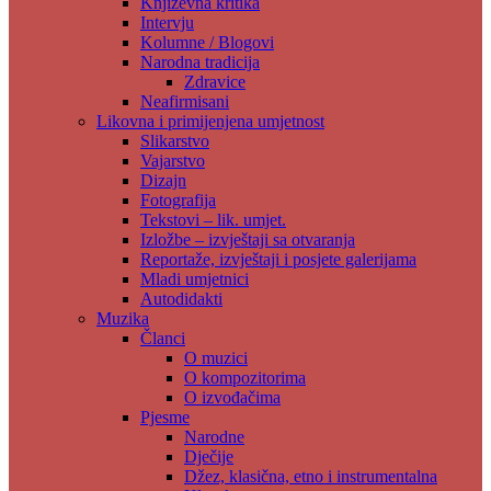
Književna kritika
Intervju
Kolumne / Blogovi
Narodna tradicija
Zdravice
Neafirmisani
Likovna i primijenjena umjetnost
Slikarstvo
Vajarstvo
Dizajn
Fotografija
Tekstovi – lik. umjet.
Izložbe – izvještaji sa otvaranja
Reportaže, izvještaji i posjete galerijama
Mladi umjetnici
Autodidakti
Muzika
Članci
O muzici
O kompozitorima
O izvođačima
Pjesme
Narodne
Dječije
Džez, klasična, etno i instrumentalna