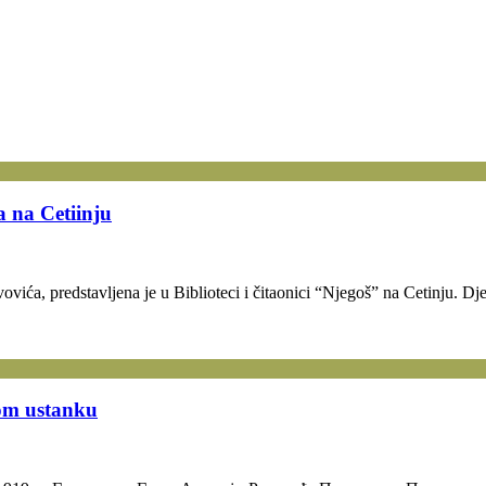
 na Cetiinju
ića, predstavljena je u Biblioteci i čitaonici “Njegoš” na Cetinju. Dj
jom ustanku