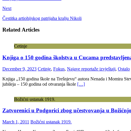
Next
Čestitka artiohijskog patrijaha kralju Nikoli
Related Articles
Cetinje
Knjiga o 150 godina školstva u Cucama predstavljena
December 9, 2023
Cetinje
,
Fokus
,
Najave reportaže izvještaji
,
Ostalo
Knjiga „150 godina škole na Trešnjevu“ autora Nenada i Momira Stevov
jubileja – 150 godina od otvaranja škole
[…]
Božićni ustanak 1919.
Zatvorenici u Podgorici zbog učestvovanja u Božićn
March 1, 2011
Božićni ustanak 1919.