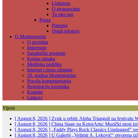
Ljubavna
O stvaraocima
Tu oko nas
Proza
Putopisi
Ostali tekstovi
O Montenegrini
O projektu
Impresum
Saradnički program
Knjiga utisaka
Medijska podrška
Internet i press clipping
20. godina Montenegrine
Pravila komentarisanja
Registracija korisnika
Kontakt
Linkovi
Vijesti
[ August 8, 2026 ]
Zvuk u orbiti: Alpha Trianguli na festivalu
[ August 8, 2026 ]
China Stage na KotorArtu: Muzički most i
[ August 8, 2026 ]
„Faddy Plays Rock Classics Unplugged” ve
[ August 8, 2026 ]
U Galeriji „Velimir A. Leković“ otvorena 