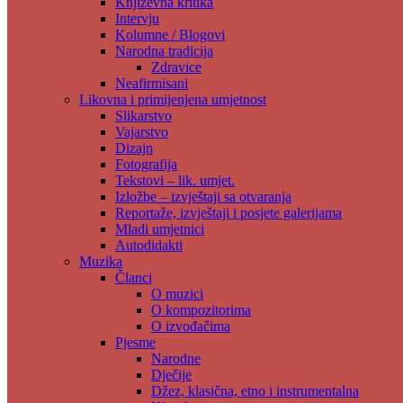
Književna kritika
Intervju
Kolumne / Blogovi
Narodna tradicija
Zdravice
Neafirmisani
Likovna i primijenjena umjetnost
Slikarstvo
Vajarstvo
Dizajn
Fotografija
Tekstovi – lik. umjet.
Izložbe – izvještaji sa otvaranja
Reportaže, izvještaji i posjete galerijama
Mladi umjetnici
Autodidakti
Muzika
Članci
O muzici
O kompozitorima
O izvođačima
Pjesme
Narodne
Dječije
Džez, klasična, etno i instrumentalna