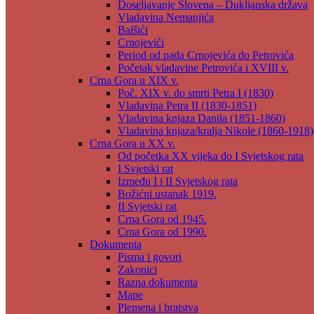
Doseljavanje Slovena – Dukljanska država
Vladavina Nemanjića
Balšići
Crnojevići
Period od pada Crnojevića do Petrovića
Početak vladavine Petrovića i XVIII v.
Crna Gora u XIX v.
Poč. XIX v. do smrti Petra I (1830)
Vladavina Petra II (1830-1851)
Vladavina knjaza Danila (1851-1860)
Vladavina knjaza/kralja Nikole (1860-1918)
Crna Gora u XX v.
Od početka XX vijeka do I Svjetskog rata
I Svjetski rat
Između I i II Svjetskog rata
Božićni ustanak 1919.
II Svjetski rat
Crna Gora od 1945.
Crna Gora od 1990.
Dokumenta
Pisma i govori
Zakonici
Razna dokumenta
Mape
Plemena i bratstva