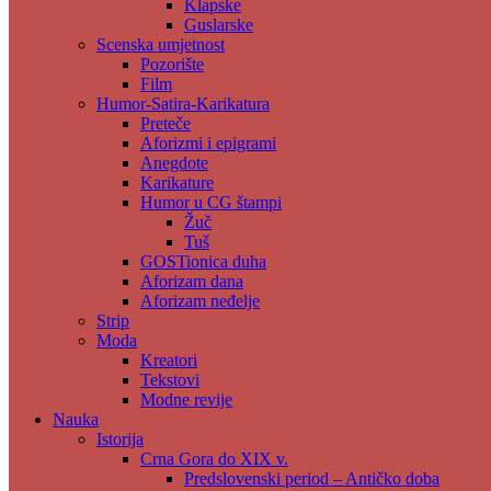
Klapske
Guslarske
Scenska umjetnost
Pozorište
Film
Humor-Satira-Karikatura
Preteče
Aforizmi i epigrami
Anegdote
Karikature
Humor u CG štampi
Žuč
Tuš
GOSTionica duha
Aforizam dana
Aforizam neđelje
Strip
Moda
Kreatori
Tekstovi
Modne revije
Nauka
Istorija
Crna Gora do XIX v.
Predslovenski period – Antičko doba