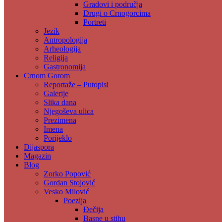
Gradovi i područja
Drugi o Crnogorcima
Portreti
Jezik
Antropologija
Arheologija
Religija
Gastronomija
Crnom Gorom
Reportaže – Putopisi
Galerije
Slika dana
Njegoševa ulica
Prezimena
Imena
Porijeklo
Dijaspora
Magazin
Blog
Zorko Popović
Gordan Stojović
Vesko Milović
Poezija
Đečija
Basne u stihu