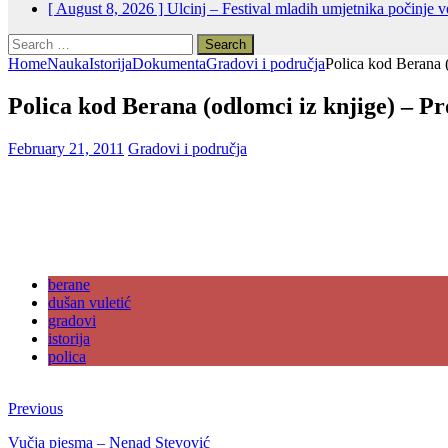
[ August 8, 2026 ]
Ulcinj – Festival mladih umjetnika počinje 
Search
for:
Home
Nauka
Istorija
Dokumenta
Gradovi i područja
Polica kod Berana 
Polica kod Berana (odlomci iz knjige) – Pr
February 21, 2011
Gradovi i područja
berane
dušan vuletić
gradovi
istorija
polica
Previous
Vučja pjesma – Nenad Stevović