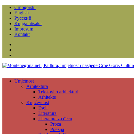
Crnogorski
English
Русский
Knjiga utisaka
Impresum
Kontakt
Facebook
Instagram
YouTube
Umjetnost
Arhitektura
Tekstovi o arhitekturi
Arhitekte
Književnost
Eseji
Literatura
Literatura za đecu
Proza
Poezija