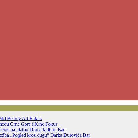
 Wild Beauty Art
Fokus
zmeđu Crne Gore i Kine
Fokus
čeras na platou Doma kulture
Bar
izložba „Pogled kroz dugu“ Darka Đurovića
Bar