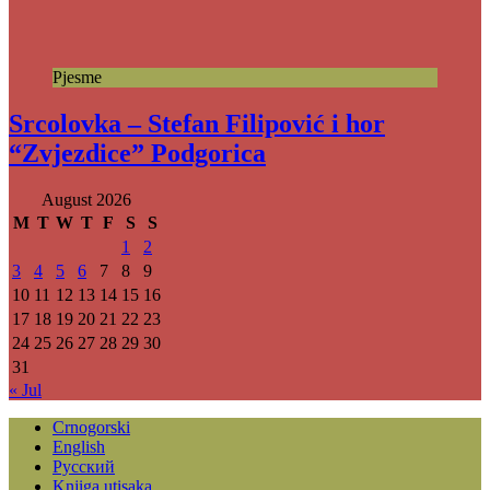
Pjesme
Srcolovka – Stefan Filipović i hor
“Zvjezdice” Podgorica
August 2026
M
T
W
T
F
S
S
1
2
3
4
5
6
7
8
9
10
11
12
13
14
15
16
17
18
19
20
21
22
23
24
25
26
27
28
29
30
31
« Jul
Crnogorski
English
Русский
Knjiga utisaka