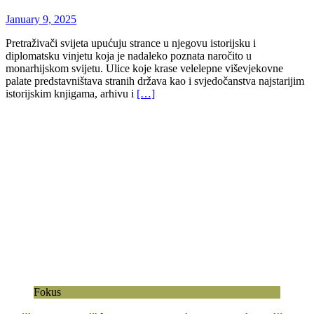
January 9, 2025
Pretraživači svijeta upućuju strance u njegovu istorijsku i
diplomatsku vinjetu koja je nadaleko poznata naročito u
monarhijskom svijetu. Ulice koje krase velelepne viševjekovne
palate predstavništava stranih država kao i svjedočanstva najstarijim
istorijskim knjigama, arhivu i
[…]
Fokus