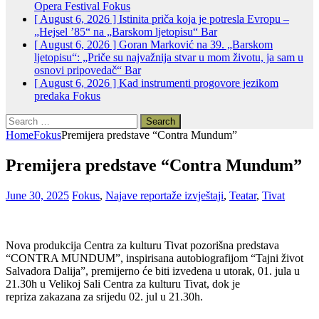
Opera Festival
Fokus
[ August 6, 2026 ]
Istinita priča koja je potresla Evropu –
„Hejsel ’85“ na „Barskom ljetopisu“
Bar
[ August 6, 2026 ]
Goran Marković na 39. „Barskom
ljetopisu“: „Priče su najvažnija stvar u mom životu, ja sam u
osnovi pripovedač“
Bar
[ August 6, 2026 ]
Kad instrumenti progovore jezikom
predaka
Fokus
Search
for:
Home
Fokus
Premijera predstave “Contra Mundum”
Premijera predstave “Contra Mundum”
June 30, 2025
Fokus
,
Najave reportaže izvještaji
,
Teatar
,
Tivat
Nova produkcija Centra za kulturu Tivat pozorišna predstava
“CONTRA MUNDUM”, inspirisana autobiografijom “Tajni život
Salvadora Dalija”, premijerno će biti izvedena u utorak, 01. jula u
21.30h u Velikoj Sali Centra za kulturu Tivat, dok je
repriza zakazana za srijedu 02. jul u 21.30h.