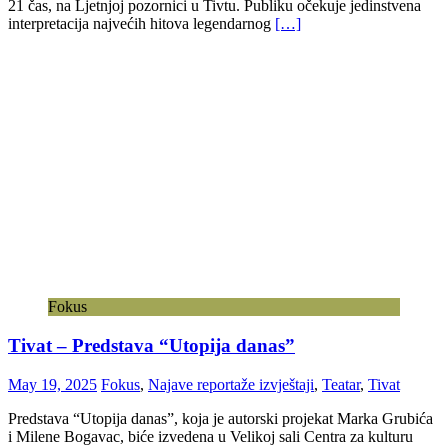
21 čas, na Ljetnjoj pozornici u Tivtu. Publiku očekuje jedinstvena
interpretacija najvećih hitova legendarnog
[…]
Fokus
Tivat – Predstava “Utopija danas”
May 19, 2025
Fokus
,
Najave reportaže izvještaji
,
Teatar
,
Tivat
Predstava “Utopija danas”, koja je autorski projekat Marka Grubića
i Milene Bogavac, biće izvedena u Velikoj sali Centra za kulturu