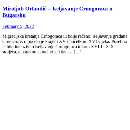
Miroljub Orlandić – Iseljavanje Crnogoraca u
Bugarsku
February 5, 2022
Migracijska kretanja Crnogoraca ili bolje rečeno, iseljavanje građana
Crne Gore, otpočelo je krajem XV i početkom XVI vijeka. Posebno
je bilo intenzivno iseljavanje Crnogoraca tokom XVIII i XIX
stoljeća, a naravno aktuelno je i danas.
[…]