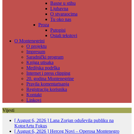
Basne u stihu
Ljubavna
O stvaraocima
Tu oko nas
Proza
Putopisi
Ostali tekstovi
O Montenegrini
O projektu
Impresum
Saradnički program
Knjiga utisaka
Medijska podrška
Internet i press clipping
20. godina Montenegrine
Pravila komentarisanja
Registracija korisnika
Kontakt
Linkovi
Vijesti
[ August 6, 2026 ]
Lana Zorjan oduševila publiku na
KotorArtu
Fokus
[ August 6, 2026 ]
Herceg Novi – Operosa Montenegro