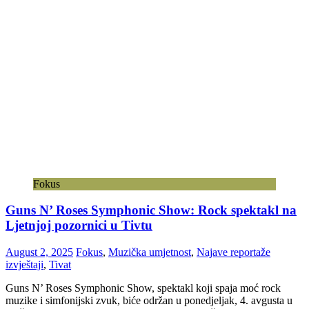
Fokus
Guns N’ Roses Symphonic Show: Rock spektakl na
Ljetnjoj pozornici u Tivtu
August 2, 2025
Fokus
,
Muzička umjetnost
,
Najave reportaže
izvještaji
,
Tivat
Guns N’ Roses Symphonic Show, spektakl koji spaja moć rock
muzike i simfonijski zvuk, biće održan u ponedjeljak, 4. avgusta u