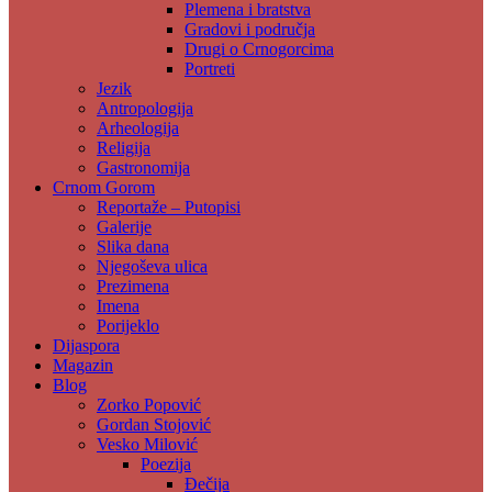
Plemena i bratstva
Gradovi i područja
Drugi o Crnogorcima
Portreti
Jezik
Antropologija
Arheologija
Religija
Gastronomija
Crnom Gorom
Reportaže – Putopisi
Galerije
Slika dana
Njegoševa ulica
Prezimena
Imena
Porijeklo
Dijaspora
Magazin
Blog
Zorko Popović
Gordan Stojović
Vesko Milović
Poezija
Đečija