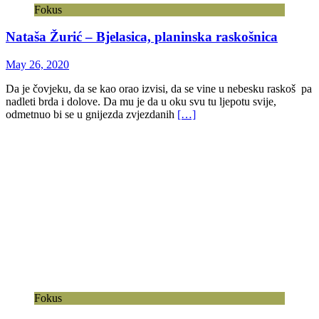
Fokus
Nataša Žurić – Bjelasica, planinska raskošnica
May 26, 2020
Da je čovjeku, da se kao orao izvisi, da se vine u nebesku raskoš pa
nadleti brda i dolove. Da mu je da u oku svu tu ljepotu svije,
odmetnuo bi se u gnijezda zvjezdanih
[…]
Fokus