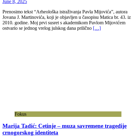
June 8, 2025
Prenosimo tekst “Arheološka istraživanja Pavla Mijovića”, autora
Jovana J. Martinovića, koji je objavljen u časopisu Matica br. 43. iz
2010. godine. Moj prvi susret s akademikom Pavlom Mijovićem
ostvario se jednog vrelog julskog dana prilično
[…]
Fokus
Marija Tadić: Cetinje – muza savremene tragedije
crnogorskog identiteta