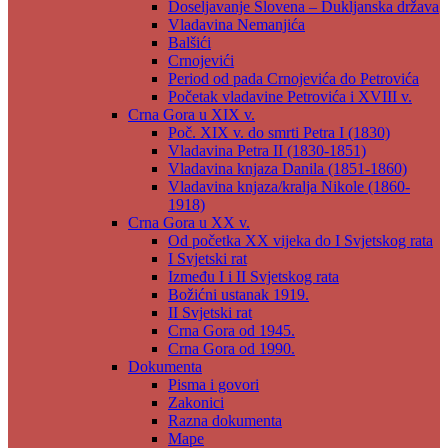
Doseljavanje Slovena – Dukljanska država
Vladavina Nemanjića
Balšići
Crnojevići
Period od pada Crnojevića do Petrovića
Početak vladavine Petrovića i XVIII v.
Crna Gora u XIX v.
Poč. XIX v. do smrti Petra I (1830)
Vladavina Petra II (1830-1851)
Vladavina knjaza Danila (1851-1860)
Vladavina knjaza/kralja Nikole (1860-
1918)
Crna Gora u XX v.
Od početka XX vijeka do I Svjetskog rata
I Svjetski rat
Između I i II Svjetskog rata
Božićni ustanak 1919.
II Svjetski rat
Crna Gora od 1945.
Crna Gora od 1990.
Dokumenta
Pisma i govori
Zakonici
Razna dokumenta
Mape