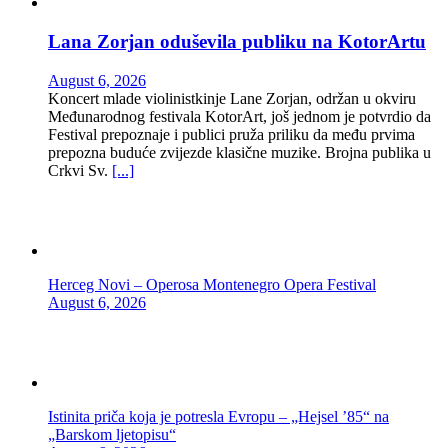
Lana Zorjan oduševila publiku na KotorArtu
August 6, 2026
Koncert mlade violinistkinje Lane Zorjan, održan u okviru
Međunarodnog festivala KotorArt, još jednom je potvrdio da
Festival prepoznaje i publici pruža priliku da među prvima
prepozna buduće zvijezde klasične muzike. Brojna publika u
Crkvi Sv.
[...]
Herceg Novi – Operosa Montenegro Opera Festival
August 6, 2026
Istinita priča koja je potresla Evropu – „Hejsel ’85“ na
„Barskom ljetopisu“