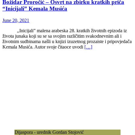
Božidar Proročić – Osvrt na zbirku kratkih priča
“Inicijali” Kemala Musića
June 20, 2021
,,Inicijali” malena arabeska 28. kratkih životnih epizoda iz
života junaka koji su se sa svojim različitim svakodnevnim ali i
životnim sudbinama našli u knjizi izuzetnog prozaiste i pripovjedača
Kemala Musića. Autor svoje čitaoce uvodi
[…]
Dijaspora - urednik Gordan Stojović