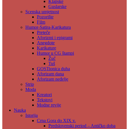
Klapske
Guslarske
Scenska umjetnost
Pozorište
Film
Humor-Satira-Karikatura
Preteče
Aforizmi i epigrami
Anegdote
Karikature
Humor u CG štampi
Žuč
Tuš
GOSTionica duha
Aforizam dana
Aforizam neđelje
Strip
Moda
Kreatori
Tekstovi
Modne revije
Nauka
Istorija
Crna Gora do XIX v.
Predslovenski period – Antičko doba