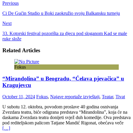
Previous
Ci De Gućin Studio u Boki zaokružio svoju Balkansku turneju
Next
33. Kotorski festival pozorišta za djecu pod sloganom Kad se male
ruke slože
Related Articles
Fokus
“Mirandolina” u Beogradu, “Ćelava pjevačica” u
Kragujevcu
October 11, 2024
Fokus
,
Najave reportaže izvještaji
,
Teatar
,
Tivat
U subotu 12. oktobra, povodom proslave 40 godina osnivanja
Zvezdara teatra, biće odigrana predstava “Mirandolina”, koja će na
daskama Zvezdara teatra donijeti svjež duh komedije. Ova predstava
pod rediteljskom palicom Tatjane Mandić Rigonat, obećava veče
[…]