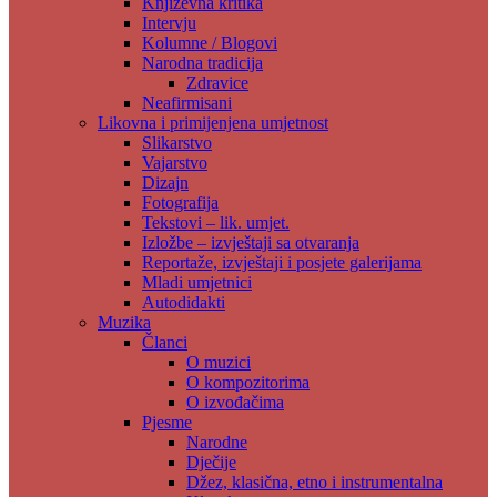
Književna kritika
Intervju
Kolumne / Blogovi
Narodna tradicija
Zdravice
Neafirmisani
Likovna i primijenjena umjetnost
Slikarstvo
Vajarstvo
Dizajn
Fotografija
Tekstovi – lik. umjet.
Izložbe – izvještaji sa otvaranja
Reportaže, izvještaji i posjete galerijama
Mladi umjetnici
Autodidakti
Muzika
Članci
O muzici
O kompozitorima
O izvođačima
Pjesme
Narodne
Dječije
Džez, klasična, etno i instrumentalna