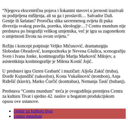
“Njegova ekscentrična pojava i šokantni stavovi u javnosti izazivali
su podijeljena mišljenja, ali su ga i proslavili… Salvador Dali.
Genije ili šarlatan? Proročka slika savremenog svijeta ili puka
diverzija svakog pravila, poretka, ideologije…? Contra mundum nije
predstava po biografiji velikog umjetnika, već je igra sa zagonetkom
o umjetnosti života na ovom svijetu.”
Režiju i koncept potpisuje Veljko Mićunović, dramaturgiju
Slobodan Obradović, kompozitorka je Nevena Glušica, scenografiju
Sven i Ivana Jonke, kostimografiju Marija Marković Milojev, a
asistentkinja kostimografije je Milena Kostić Jojić.
U predstavi igra Ozren Grabarić i muzičari: Aljoša Zakić (truba),
Đorđe Kujundžić (saksofon), Kosta Vukašinović (trombon), Anja
Riđešić (klavir), Marko Ćurčić (kontrabas), Nemanja Tasić (bubanj).
Predstava “Contra mundum” treća je ovogodišnja premijera Centra
za kulturu Tivat i ujedno 42. naslov u bogatom produkcijskom
opusu ove ustanove.
centar za kulturu tivat
contra mundum