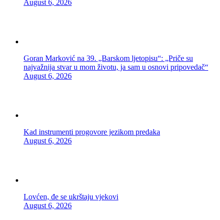
August 6, 2026
Goran Marković na 39. „Barskom ljetopisu“: „Priče su
najvažnija stvar u mom životu, ja sam u osnovi pripovedač“
August 6, 2026
Kad instrumenti progovore jezikom predaka
August 6, 2026
Lovćen, đe se ukrštaju vjekovi
August 6, 2026