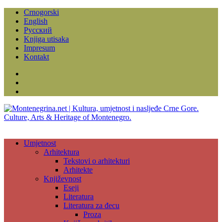
Crnogorski
English
Русский
Knjiga utisaka
Impresum
Kontakt
Facebook
Instagram
YouTube
Umjetnost
Arhitektura
Tekstovi o arhitekturi
Arhitekte
Književnost
Eseji
Literatura
Literatura za đecu
Proza