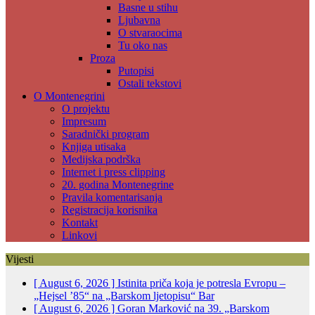
Basne u stihu
Ljubavna
O stvaraocima
Tu oko nas
Proza
Putopisi
Ostali tekstovi
O Montenegrini
O projektu
Impresum
Saradnički program
Knjiga utisaka
Medijska podrška
Internet i press clipping
20. godina Montenegrine
Pravila komentarisanja
Registracija korisnika
Kontakt
Linkovi
Vijesti
[ August 6, 2026 ]
Istinita priča koja je potresla Evropu –
„Hejsel ’85“ na „Barskom ljetopisu“
Bar
[ August 6, 2026 ]
Goran Marković na 39. „Barskom