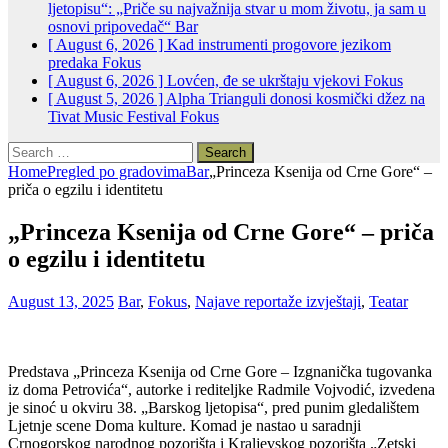
ljetopisu“: „Priče su najvažnija stvar u mom životu, ja sam u
osnovi pripovedač“
Bar
[ August 6, 2026 ]
Kad instrumenti progovore jezikom
predaka
Fokus
[ August 6, 2026 ]
Lovćen, đe se ukrštaju vjekovi
Fokus
[ August 5, 2026 ]
Alpha Trianguli donosi kosmički džez na
Tivat Music Festival
Fokus
Search
for:
Home
Pregled po gradovima
Bar
„Princeza Ksenija od Crne Gore“ –
priča o egzilu i identitetu
„Princeza Ksenija od Crne Gore“ – priča
o egzilu i identitetu
August 13, 2025
Bar
,
Fokus
,
Najave reportaže izvještaji
,
Teatar
Predstava „Princeza Ksenija od Crne Gore – Izgnanička tugovanka
iz doma Petrovića“, autorke i rediteljke Radmile Vojvodić, izvedena
je sinoć u okviru 38. „Barskog ljetopisa“, pred punim gledalištem
Ljetnje scene Doma kulture. Komad je nastao u saradnji
Crnogorskog narodnog pozorišta i Kraljevskog pozorišta „Zetski