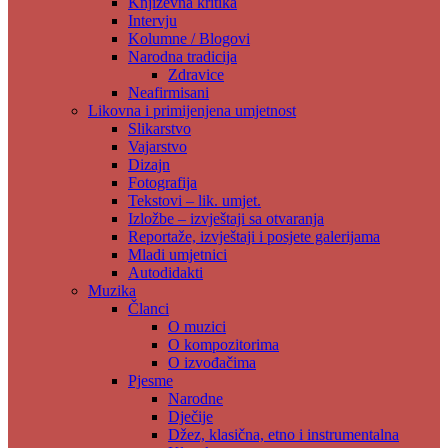
Književna kritika
Intervju
Kolumne / Blogovi
Narodna tradicija
Zdravice
Neafirmisani
Likovna i primijenjena umjetnost
Slikarstvo
Vajarstvo
Dizajn
Fotografija
Tekstovi – lik. umjet.
Izložbe – izvještaji sa otvaranja
Reportaže, izvještaji i posjete galerijama
Mladi umjetnici
Autodidakti
Muzika
Članci
O muzici
O kompozitorima
O izvođačima
Pjesme
Narodne
Dječije
Džez, klasična, etno i instrumentalna