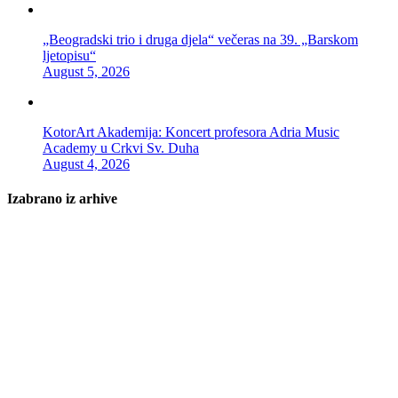
„Beogradski trio i druga djela“ večeras na 39. „Barskom
ljetopisu“
August 5, 2026
KotorArt Akademija: Koncert profesora Adria Music
Academy u Crkvi Sv. Duha
August 4, 2026
Izabrano iz arhive