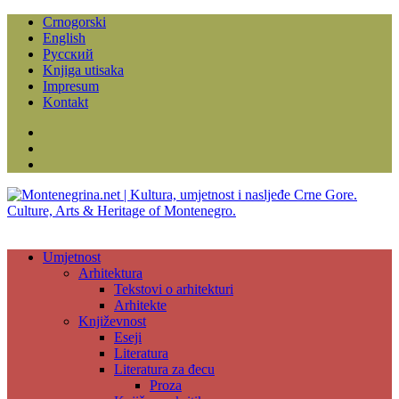
Crnogorski
English
Русский
Knjiga utisaka
Impresum
Kontakt
Facebook
Instagram
YouTube
Umjetnost
Arhitektura
Tekstovi o arhitekturi
Arhitekte
Književnost
Eseji
Literatura
Literatura za đecu
Proza