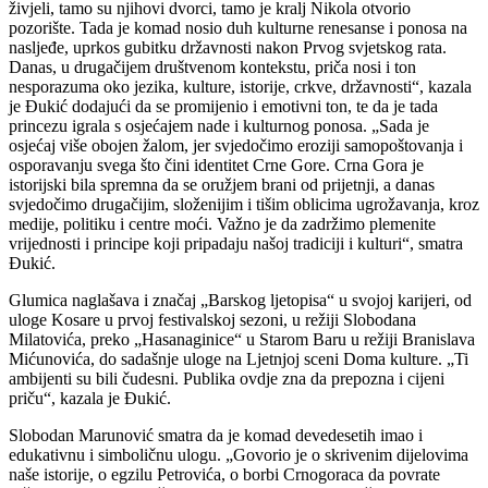
živjeli, tamo su njihovi dvorci, tamo je kralj Nikola otvorio
pozorište. Tada je komad nosio duh kulturne renesanse i ponosa na
nasljeđe, uprkos gubitku državnosti nakon Prvog svjetskog rata.
Danas, u drugačijem društvenom kontekstu, priča nosi i ton
nesporazuma oko jezika, kulture, istorije, crkve, državnosti“, kazala
je Đukić dodajući da se promijenio i emotivni ton, te da je tada
princezu igrala s osjećajem nade i kulturnog ponosa. „Sada je
osjećaj više obojen žalom, jer svjedočimo eroziji samopoštovanja i
osporavanju svega što čini identitet Crne Gore. Crna Gora je
istorijski bila spremna da se oružjem brani od prijetnji, a danas
svjedočimo drugačijim, složenijim i tišim oblicima ugrožavanja, kroz
medije, politiku i centre moći. Važno je da zadržimo plemenite
vrijednosti i principe koji pripadaju našoj tradiciji i kulturi“, smatra
Đukić.
Glumica naglašava i značaj „Barskog ljetopisa“ u svojoj karijeri, od
uloge Kosare u prvoj festivalskoj sezoni, u režiji Slobodana
Milatovića, preko „Hasanaginice“ u Starom Baru u režiji Branislava
Mićunovića, do sadašnje uloge na Ljetnjoj sceni Doma kulture. „Ti
ambijenti su bili čudesni. Publika ovdje zna da prepozna i cijeni
priču“, kazala je Đukić.
Slobodan Marunović smatra da je komad devedesetih imao i
edukativnu i simboličnu ulogu. „Govorio je o skrivenim dijelovima
naše istorije, o egzilu Petrovića, o borbi Crnogoraca da povrate