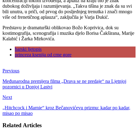
koncentraciji tokom izvođenja, a aplauz na kraju bio je znak
dubokog doživljaja i razumijevanja. „Takva tišina je znak da su svi
bili unutra, u priči, od prvog do posljednjeg trenutka i znači mnogo
više od frenetičnog aplauza“, zaključila je Varja Đukić.
Predstavu je dramaturški oblikovao Božo Koprivica, dok su
kostimografija, scenografija i muzika djelo Borisa Čakširana, Marije
Kalabić i Žarka Mirkovića.
barski ljetopis
princeza ksenija od crne gore
Previous
Međunarodna premijera filma „Drava se ne predaje“ na Ljetnjoj
pozornici u Donjoj Lastvi
Next
„Hitchcock i Marnie“ kroz Bečanovićevu prizmu: kadar po kadar,
misao po misao
Related Articles