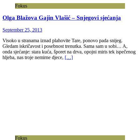
Fokus
Olga Blažova Gajin Vlašić – Snjegovi sjećanja
September 25, 2013
Visoko u stranama iznad plahovite Tare, ponovo pada snijeg.
Gledam iskričavost i posebnost trenutka. Sama sam u sobi… A,
onda sjećanje: stara kuća, šporet na drva, opojni miris tek ispečenog
hljeba, nas troje nemirne djece,
[…]
Fokus