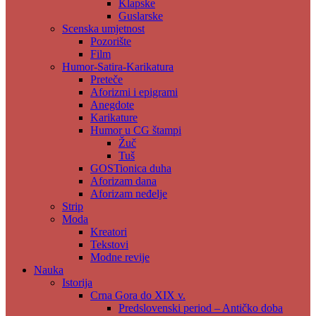
Klapske
Guslarske
Scenska umjetnost
Pozorište
Film
Humor-Satira-Karikatura
Preteče
Aforizmi i epigrami
Anegdote
Karikature
Humor u CG štampi
Žuč
Tuš
GOSTionica duha
Aforizam dana
Aforizam neđelje
Strip
Moda
Kreatori
Tekstovi
Modne revije
Nauka
Istorija
Crna Gora do XIX v.
Predslovenski period – Antičko doba