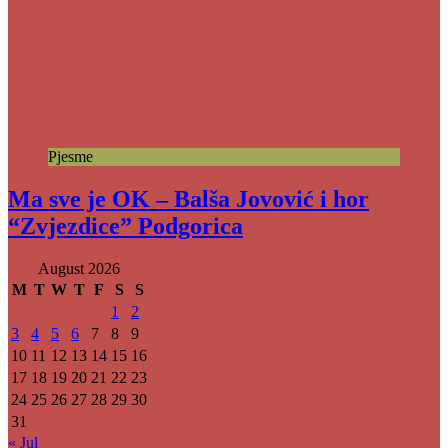
Pjesme
Ma sve je OK – Balša Jovović i hor
“Zvjezdice” Podgorica
August 2026
M
T
W
T
F
S
S
1
2
3
4
5
6
7
8
9
10
11
12
13
14
15
16
17
18
19
20
21
22
23
24
25
26
27
28
29
30
31
« Jul