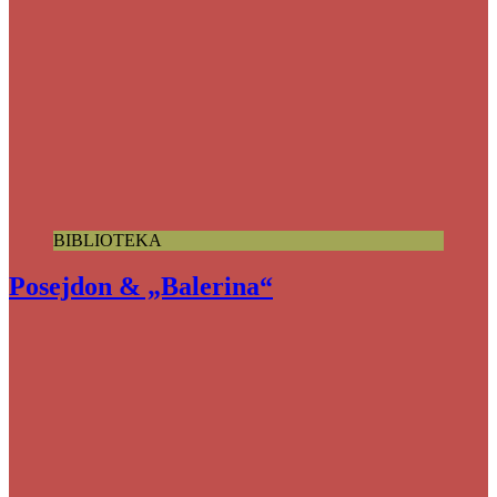
BIBLIOTEKA
Posejdon & „Balerina“