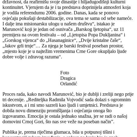
državnost, da reafirmišu svoje dinastije i hiljadugodišnji kulturni
kontinuitet. Vjerujem da je i ta predstava doprinijela atmosferi koja
je vodila referendumu 2006. godine. Danas, kada se ponovo
osjećaju pokušaji destabilizacije, ova tema se sama od sebe nameće.
I dalje ima misionarsku ulogu u našem društvu“, istakao je
Marunović koji je jedan od osnivača „Barskog ljetopisa“, uz 11
premijera na ovom festivalu – od „Ljetopisa Popa Dukljanina“ i
„Gorskog vijenca“ do „Hasanaginice“, „Dvije kristalne čaše“,
„Jakov grli trnje“… Za njega je barski festival poseban prostor,
„mjesto koje je u najtežim vremenima Crne Gore okupljalo ljude
dobre volje i zdravog razuma“.
Foto
Dragica
Orlandić
Proces rada, kako navodi Marunović, bio je dublji i zreliji nego prije
tri decenije. „Rediteljka Radmila Vojvodić sada dolazi s ogromnim
iskustvom, a i mi smo sazreli kao ljudi i umjetnici. Predstava je
dobila novu dimenziju promišljanja i osjećanja onoga što
izgovaramo. Emocija je ostala jednako snažna, jer se radi o našoj
domovini Crnoj Gori, što nas sve veže na poseban način”.
Publika je, prema riječima glumaca, bila u potpunoj tišini i