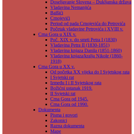
Doseljavanje Slovena – Dukljanska država
Vladavina Nemanjića
Balšići
Crnojevići
Period od pada Crnojevića do Petrovića
Početak vladavine Petrovića i XVIII v.
Crna Gora u XIX v.
Poč. XIX v. do smrti Petra I (1830)
Vladavina Petra II (1830-1851)
Vladavina knjaza Danila (1851-1860)
Vladavina knjaza/kralja Nikole (1860-
1918)
Crna Gora u XX v.
Od početka XX vijeka do I Svjetskog rata
I Svjetski rat
Između I i II Svjetskog rata
Božićni ustanak 1919.
II Svjetski rat
Crna Gora od 1945.
Crna Gora od 1990.
Dokumenta
Pisma i govori
Zakonici
Razna dokumenta
Mape