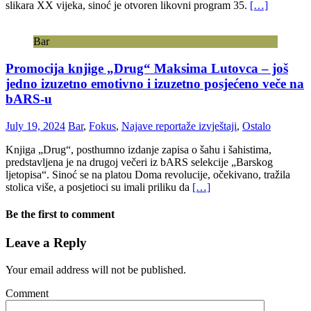
slikara XX vijeka, sinoć je otvoren likovni program 35.
[…]
Bar
Promocija knjige „Drug“ Maksima Lutovca – još
jedno izuzetno emotivno i izuzetno posjećeno veče na
bARS-u
July 19, 2024
Bar
,
Fokus
,
Najave reportaže izvještaji
,
Ostalo
Knjiga „Drug“, posthumno izdanje zapisa o šahu i šahistima,
predstavljena je na drugoj večeri iz bARS selekcije „Barskog
ljetopisa“. Sinoć se na platou Doma revolucije, očekivano, tražila
stolica više, a posjetioci su imali priliku da
[…]
Be the first to comment
Leave a Reply
Your email address will not be published.
Comment