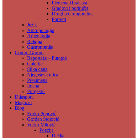
Plemena i bratstva
Gradovi i područja
Drugi o Crnogorcima
Portreti
Jezik
Antropologija
Arheologija
Religija
Gastronomija
Crnom Gorom
Reportaže – Putopisi
Galerije
Slika dana
Njegoševa ulica
Prezimena
Imena
Porijeklo
Dijaspora
Magazin
Blog
Zorko Popović
Gordan Stojović
Vesko Milović
Poezija
Đečija