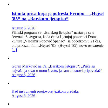
Istinita priča koja je potresla Evropu – „Hejsel
’85“ na „Barskom ljetopisu“
August 6, 2026
Filmski program 39. „Barskog ljetopisa“ nastavlja se u
četvrtak, 6. avgusta, kada će na Ljetnjoj pozornici Doma
kulture „Vladimir Popović Španac“, sa početkom u 21 čas,
biti prikazan film „Hejsel ’85“ (Heysel ’85), novo ostvarenje
[...]
Goran Marković na 39. „Barskom ljetopisu“: „Priče su
najvažnija stvar u mom životu, ja sam u osnovi pripovedač“
August 6, 2026
Kad instrumenti progovore jezikom predaka
August 6, 2026