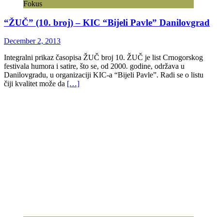
Fokus
“ŽUČ” (10. broj) – KIC “Bijeli Pavle” Danilovgrad
December 2, 2013
Integralni prikaz časopisa ŽUČ broj 10. ŽUČ je list Crnogorskog
festivala humora i satire, što se, od 2000. godine, održava u
Danilovgradu, u organizaciji KIC-a “Bijeli Pavle”. Radi se o listu
čiji kvalitet može da
[…]