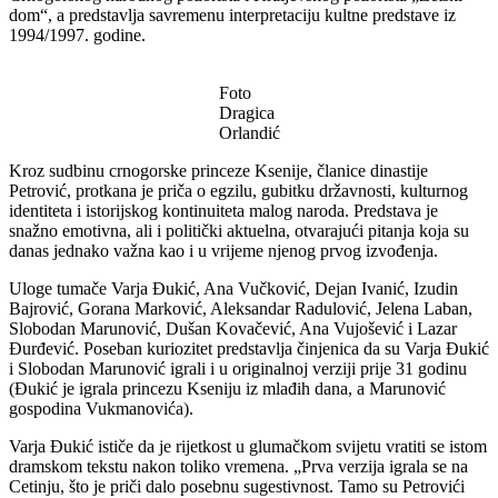
dom“, a predstavlja savremenu interpretaciju kultne predstave iz
1994/1997. godine.
Foto
Dragica
Orlandić
Kroz sudbinu crnogorske princeze Ksenije, članice dinastije
Petrović, protkana je priča o egzilu, gubitku državnosti, kulturnog
identiteta i istorijskog kontinuiteta malog naroda. Predstava je
snažno emotivna, ali i politički aktuelna, otvarajući pitanja koja su
danas jednako važna kao i u vrijeme njenog prvog izvođenja.
Uloge tumače Varja Đukić, Ana Vučković, Dejan Ivanić, Izudin
Bajrović, Gorana Marković, Aleksandar Radulović, Jelena Laban,
Slobodan Marunović, Dušan Kovačević, Ana Vujošević i Lazar
Đurđević. Poseban kuriozitet predstavlja činjenica da su Varja Đukić
i Slobodan Marunović igrali i u originalnoj verziji prije 31 godinu
(Đukić je igrala princezu Kseniju iz mlađih dana, a Marunović
gospodina Vukmanovića).
Varja Đukić ističe da je rijetkost u glumačkom svijetu vratiti se istom
dramskom tekstu nakon toliko vremena. „Prva verzija igrala se na
Cetinju, što je priči dalo posebnu sugestivnost. Tamo su Petrovići