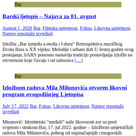
Bar
Barski ljetopis – Najava za 01. avgust
August 1, 2026
Bar
,
Filmska umjetnost
,
Fokus
,
Likovna umjetnost
,
Najave reportaže izvještaji
Izložba „Bar između a-molla i f-dura“ Retrospektiva muzičkog
života Bara u XX vijeku: Melodije i urbani duh U šestoj godini svog
postojanja, bARS ponosno nastavlja tradiciju postavljanja izložbi na
otvorenom koje čuvaju i od zaborava
[…]
Bar
Izložbom radova Mila Milunovića otvoren likovni
program ovogodišnjeg Ljetopisa
July 17, 2022
Bar
,
Fokus
,
Likovna umjetnost
,
Najave reportaže
izvještaji
Miranović: Identitetski “međaši” naše likovnosti zor su pred
svijetom i strukom Bar, 17. jul 2022. godine – Izložbom umjetničkih
radova Mila Milunovića, jednog od najznačajnijih crnogorskih