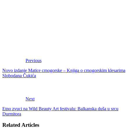
Previous
Novo izdanje Matice crnogorske – Knjiga o crnogorskim klesarima
Slobodana Čukića
Next
Etno zvuci na Wild Beauty Art festivalu: Balkanska duša u srcu
Durmitora
Related Articles