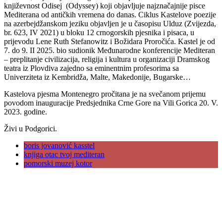
književnost Odisej (Odyssey) koji objavljuje najznačajnije pisce
Mediterana od antičkih vremena do danas. Ciklus Kastelove poezije
na azerbejdžanskom jeziku objavljen je u časopisu Ulduz (Zvijezda,
br. 623, IV 2021) u bloku 12 crnogorskih pjesnika i pisaca, u
prijevodu Lene Ruth Stefanowitz i Božidara Proročića. Kastel je od
7. do 9. II 2025. bio sudionik Međunarodne konferencije Mediteran
– preplitanje civilizacija, religija i kultura u organizaciji Dramskog
teatra iz Plovdiva zajedno sa eminentnim profesorima sa
Univerziteta iz Kembridža, Malte, Makedonije, Bugarske…
Kastelova pjesma Montenegro pročitana je na svečanom prijemu
povodom inauguracije Predsjednika Crne Gore na Vili Gorica 20. V.
2023. godine.
Živi u Podgorici.
boris jovanović kasstel
knjiga otac tvoj mediteran
pomorski muzej kotor