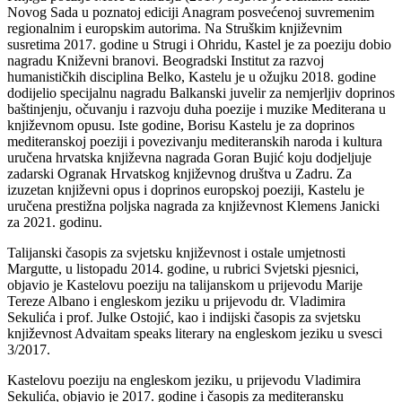
Novog Sada u poznatoj ediciji Anagram posvećenoj suvremenim
regionalnim i europskim autorima. Na Struškim književnim
susretima 2017. godine u Strugi i Ohridu, Kastel je za poeziju dobio
nagradu Kniževni branovi. Beogradski Institut za razvoj
humanističkih disciplina Belko, Kastelu je u ožujku 2018. godine
dodijelio specijalnu nagradu Balkanski juvelir za nemjerljiv doprinos
baštinjenju, očuvanju i razvoju duha poezije i muzike Mediterana u
književnom opusu. Iste godine, Borisu Kastelu je za doprinos
mediteranskoj poeziji i povezivanju mediteranskih naroda i kultura
uručena hrvatska književna nagrada Goran Bujić koju dodjeljuje
zadarski Ogranak Hrvatskog književnog društva u Zadru. Za
izuzetan književni opus i doprinos europskoj poeziji, Kastelu je
uručena prestižna poljska nagrada za književnost Klemens Janicki
za 2021. godinu.
Talijanski časopis za svjetsku književnost i ostale umjetnosti
Margutte, u listopadu 2014. godine, u rubrici Svjetski pjesnici,
objavio je Kastelovu poeziju na talijanskom u prijevodu Marije
Tereze Albano i engleskom jeziku u prijevodu dr. Vladimira
Sekulića i prof. Julke Ostojić, kao i indijski časopis za svjetsku
književnost Advaitam speaks literary na engleskom jeziku u svesci
3/2017.
Kastelovu poeziju na engleskom jeziku, u prijevodu Vladimira
Sekulića, objavio je 2017. godine i časopis za mediteransku