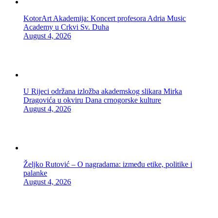
KotorArt Akademija: Koncert profesora Adria Music
Academy u Crkvi Sv. Duha
August 4, 2026
U Rijeci održana izložba akademskog slikara Mirka
Dragovića u okviru Dana crnogorske kulture
August 4, 2026
Željko Rutović – O nagradama: između etike, politike i
palanke
August 4, 2026