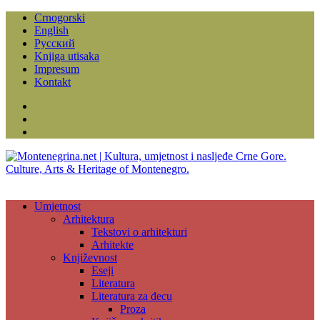
Crnogorski
English
Русский
Knjiga utisaka
Impresum
Kontakt
Facebook
Instagram
YouTube
Umjetnost
Arhitektura
Tekstovi o arhitekturi
Arhitekte
Književnost
Eseji
Literatura
Literatura za đecu
Proza