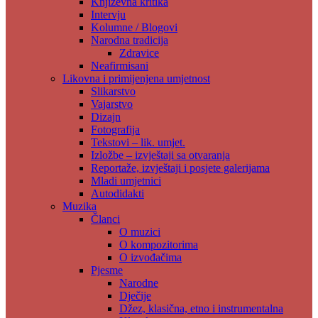
Književna kritika
Intervju
Kolumne / Blogovi
Narodna tradicija
Zdravice
Neafirmisani
Likovna i primijenjena umjetnost
Slikarstvo
Vajarstvo
Dizajn
Fotografija
Tekstovi – lik. umjet.
Izložbe – izvještaji sa otvaranja
Reportaže, izvještaji i posjete galerijama
Mladi umjetnici
Autodidakti
Muzika
Članci
O muzici
O kompozitorima
O izvođačima
Pjesme
Narodne
Dječije
Džez, klasična, etno i instrumentalna