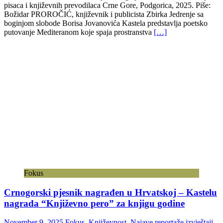
pisaca i književnih prevodilaca Crne Gore, Podgorica, 2025. Piše:
Božidar PROROČIĆ, književnik i publicista Zbirka Jedrenje sa
boginjom slobode Borisa Jovanovića Kastela predstavlja poetsko
putovanje Mediteranom koje spaja prostranstva
[…]
Fokus
Crnogorski pjesnik nagrađen u Hrvatskoj – Kastelu
nagrada “Književno pero” za knjigu godine
November 9, 2025
Fokus
,
Književnost
,
Najave reportaže izvještaji
,