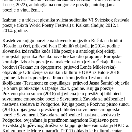
Lecce, 2022), antologijama crnogorske poezije, antologijama
poezije o vinu, ženi…
Izabran je u trideset pjesnika svijeta sudionika VI Svjetskog festivala
poezije (Sixth World Poetry Festival) u Kalkuti (Indija) 2012. i
2014. godine.
Kastelovu knjigu poezije na slovenskom jeziku Ručak na hridini
(Kosilo na čeri, prijevod Ivan Dobnik) objavila je 2014. godine
slovenska izdavačka kuća Hiša poezije u antologijskoj ediciji
europskih pjesnika Poetikonove lire kao dio programa Europske
komisije. Izbor iz poezije na makedonskom jeziku Čekaju li nas
brodovi (Чекаат ли бродовите, prijevod Lenče Miloševska)
objavilo je Udruženje za nauku i kulturu НОВА iz Bitole 2018.
godine. Izbor iz poezije na francuskom jeziku Testament u
školjkama (Testament en coguillages, prijevod Jasna Šamić) objavila
je Shura publikacije iz Opatije 2024. godine. Knjiga poezije
Pozivno pismo suncu (2016) objavljena je u prestižnoj biblioteci
suvremene crnogorske poezije Savremenik Zavoda za udžbenike i
nastavna sredstva iz Podgorice. Knjiga poezije Pozivno pismo suncu
(2016), objavljena u prestižnoj biblioteci suvremene crnogorske
poezije Savremenik Zavoda za udžbenike i nastavna sredstva iz
Podgorice, ovjenčana je prestižnom nagradom Književno pero
Hrvatskog književnog društva za knjigu godine van izdanja HKD-a.
Knjigu poezije More u naručju (2017) objavio je Kulturni centar