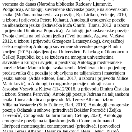
vremena do danas (Narodna biblioteka Radosav Ljumović,
Podgorica), Antologiji suvremene slovenske poezije na slovenskom
jeziku (Međunarodna revija za poeziju, Rp. Lirikon, Velenje, 2010,
u izboru i prijevodu Petera Kuhara), Antologiji crnogorske poezije
na albanskom jeziku (Izdavačka kuća Onufri, Tirana, 2012. u izboru
i prijevodu Dimitrova Popovića), Antologiji južnoslavenske poezije
Twoja chwila na poljskom jeziku (Tvoj trenutak, Agawa, Varšava,
2012. u izboru i prijevodu Grzegorza Latuszynskog), dvojezičnoj
češko-engleskoj Antologiji suvremene slovenske poezije Bludni
korijeni (2015) objavljenoj na Univerzitetu Palackog u Olomoucu u
Češkoj Republici koja se izučava na mnogim univerzitetima
slavistike u Europi i svijetu, u prestižnoj Antologiji mediteranske
poezije Mare Mare u kojoj svaka zemlja Mediterana ima po jednog
predstavnika čija poezija je objavljena na talijanskom i materinjem
jeziku autora (Adda editore, Bari, 2017, u izboru i prijevodu Milice
Marinković), u Antologiji crnogorske poezije u ukrajinskom
časopisu Vsesvit iz Kijeva (11-12/2016, u prijevodu Dmitra Čistjaka
i izboru Sretena Perovića), Antologiji poezije Jadrana na talijanskom
jeziku Linea adriatica u prijevodu M. Tereze Albano i izboru
Vilijama Vastarele (Stilo Editrice, Bari, 2019), Antologiji crnogorske
poezije Odlazak u stihove (priređivači Božidar Proročić i Željka
Lovrenčić, Crnogorski kulturni forum, Cetinje, 2020), Antologiji
crnogorske poezije na talijanskom jeziku Come profumano i
libri/poeti montenegrini contemporanei (priređivači i prevodioci
Maria Teresa Albano i Desanka Jauković, Besa – Muci, Nardò,