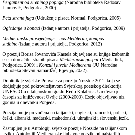
Pergament od sireninog poprsja
(Narodna biblioteka Radosav
Ljumović, Podgorica, 2000)
Peta strana juga
(Udruženje pisaca Normal, Podgorica, 2005)
Ogledanje u bonaci
(Izdanje autora i prijatelja, Podgorica, 2009)
Mediteransko prosvjetljenje – naš Mediteran, kompas
sudbine
(Izdanje autora i prijatelja, Podgorica, 2012)
O poeziji Borisa Jovanovića Kastela objavljene su knjige izabranih
eseja domaćih i stranih pisaca
Mediteranski gospar
(Media link,
Podgorica, 2009) i
Konzul i juvelir Mediterana
(JU Narodna
biblioteka Stevan Samardžić, Pljevlja, 2022).
Dobitnik je svjetske Pohvale za poeziju Nosside 2011. koja se
dodjeljuje pod pokroviteljstvom Svjetskog poetskog direktorija
UNESCO-a u talijanskom gradu Ređo Kalabrija. Uređivao je
časopis za književnost Ovdje (2000-2003). Eseje objavljivao niz
godina u dnevniku Pobjeda.
Poezija mu je prevođena na talijanski, engleski, francuski, poljski,
češki, albanski, mađarski, makedonski, ukrajinski i slovenski jezik.
Zastupljen je u Antologiji svjetske poezije Nosside na talijanskom
jeziku, Antologiji Mediteranske ljubavne poezije od najstarijih