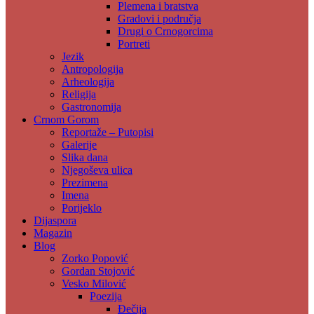
Plemena i bratstva
Gradovi i područja
Drugi o Crnogorcima
Portreti
Jezik
Antropologija
Arheologija
Religija
Gastronomija
Crnom Gorom
Reportaže – Putopisi
Galerije
Slika dana
Njegoševa ulica
Prezimena
Imena
Porijeklo
Dijaspora
Magazin
Blog
Zorko Popović
Gordan Stojović
Vesko Milović
Poezija
Đečija