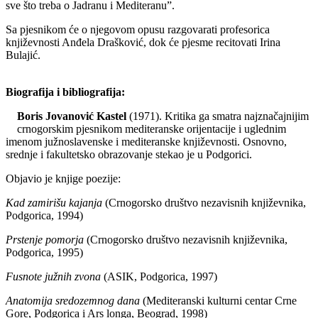
sve što treba o Jadranu i Mediteranu”.
Sa pjesnikom će o njegovom opusu razgovarati profesorica
književnosti Anđela Drašković, dok će pjesme recitovati Irina
Bulajić.
Biografija i bibliografija:
Boris Jovanović Kastel
(1971). Kritika ga smatra najznačajnijim
crnogorskim pjesnikom mediteranske orijentacije i uglednim
imenom južnoslavenske i mediteranske književnosti. Osnovno,
srednje i fakultetsko obrazovanje stekao je u Podgorici.
Objavio je knjige poezije:
Kad zamirišu kajanja
(Crnogorsko društvo nezavisnih književnika,
Podgorica, 1994)
Prstenje pomorja
(Crnogorsko društvo nezavisnih književnika,
Podgorica, 1995)
Fusnote južnih zvona
(ASIK, Podgorica, 1997)
Anatomija sredozemnog dana
(Mediteranski kulturni centar Crne
Gore, Podgorica i Ars longa, Beograd, 1998)