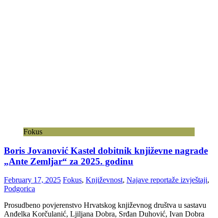
Fokus
Boris Jovanović Kastel dobitnik književne nagrade
„Ante Zemljar“ za 2025. godinu
February 17, 2025
Fokus
,
Književnost
,
Najave reportaže izvještaji
,
Podgorica
Prosudbeno povjerenstvo Hrvatskog književnog društva u sastavu
Anđelka Korčulanić, Ljiljana Dobra, Srđan Duhović, Ivan Dobra