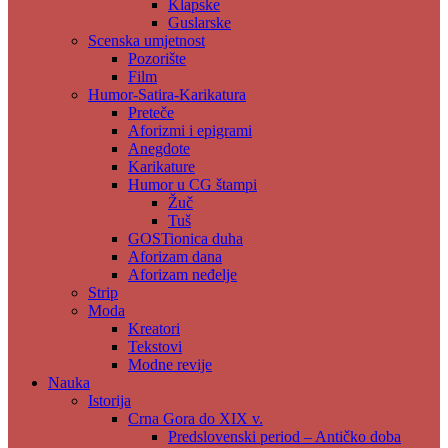
Klapske
Guslarske
Scenska umjetnost
Pozorište
Film
Humor-Satira-Karikatura
Preteče
Aforizmi i epigrami
Anegdote
Karikature
Humor u CG štampi
Žuč
Tuš
GOSTionica duha
Aforizam dana
Aforizam neđelje
Strip
Moda
Kreatori
Tekstovi
Modne revije
Nauka
Istorija
Crna Gora do XIX v.
Predslovenski period – Antičko doba