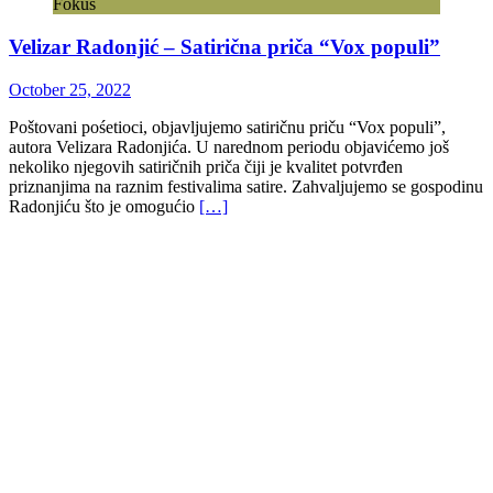
Fokus
Velizar Radonjić – Satirična priča “Vox populi”
October 25, 2022
Poštovani pośetioci, objavljujemo satiričnu priču “Vox populi”,
autora Velizara Radonjića. U narednom periodu objavićemo još
nekoliko njegovih satiričnih priča čiji je kvalitet potvrđen
priznanjima na raznim festivalima satire. Zahvaljujemo se gospodinu
Radonjiću što je omogućio
[…]