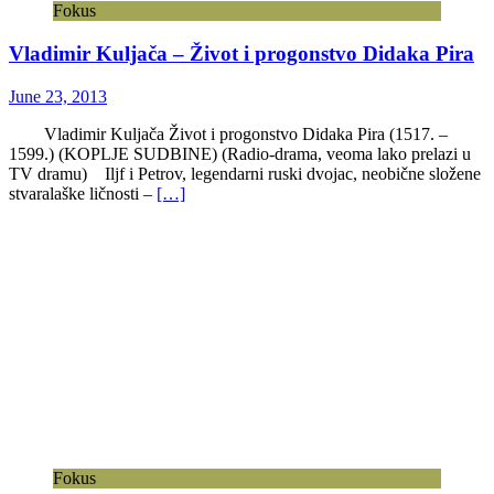
Fokus
Vladimir Kuljača – Život i progonstvo Didaka Pira
June 23, 2013
Vladimir Kuljača Život i progonstvo Didaka Pira (1517. –
1599.) (KOPLJE SUDBINE) (Radio-drama, veoma lako prelazi u
TV dramu) Iljf i Petrov, legendarni ruski dvojac, neobične složene
stvaralaške ličnosti –
[…]
Fokus