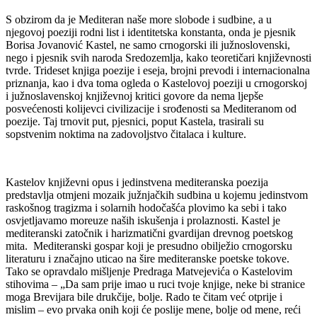
S obzirom da je Mediteran naše more slobode i sudbine, a u
njegovoj poeziji rodni list i identitetska konstanta, onda je pjesnik
Borisa Jovanović Kastel, ne samo crnogorski ili južnoslovenski,
nego i pjesnik svih naroda Sredozemlja, kako teoretičari književnosti
tvrde. Trideset knjiga poezije i eseja, brojni prevodi i internacionalna
priznanja, kao i dva toma ogleda o Kastelovoj poeziji u crnogorskoj
i južnoslavenskoj književnoj kritici govore da nema ljepše
posvećenosti kolijevci civilizacije i srođenosti sa Mediteranom od
poezije. Taj trnovit put, pjesnici, poput Kastela, trasirali su
sopstvenim noktima na zadovoljstvo čitalaca i kulture.
Kastelov književni opus i jedinstvena mediteranska poezija
predstavlja otmjeni mozaik južnjačkih sudbina u kojemu jedinstvom
raskošnog tragizma i solarnih hodočašća plovimo ka sebi i tako
osvjetljavamo moreuze naših iskušenja i prolaznosti. Kastel je
mediteranski zatočnik i harizmatični gvardijan drevnog poetskog
mita. Mediteranski gospar koji je presudno obilježio crnogorsku
literaturu i značajno uticao na šire mediteranske poetske tokove.
Tako se opravdalo mišljenje Predraga Matvejevića o Kastelovim
stihovima – „Da sam prije imao u ruci tvoje knjige, neke bi stranice
moga Brevijara bile drukčije, bolje. Rado te čitam već otprije i
mislim – evo prvaka onih koji će poslije mene, bolje od mene, reći