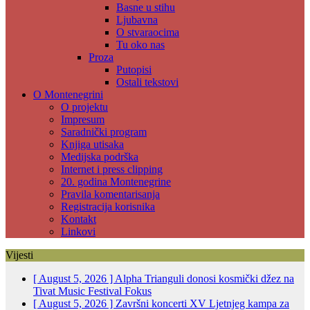
Basne u stihu
Ljubavna
O stvaraocima
Tu oko nas
Proza
Putopisi
Ostali tekstovi
O Montenegrini
O projektu
Impresum
Saradnički program
Knjiga utisaka
Medijska podrška
Internet i press clipping
20. godina Montenegrine
Pravila komentarisanja
Registracija korisnika
Kontakt
Linkovi
Vijesti
[ August 5, 2026 ]
Alpha Trianguli donosi kosmički džez na
Tivat Music Festival
Fokus
[ August 5, 2026 ]
Završni koncerti XV Ljetnjeg kampa za