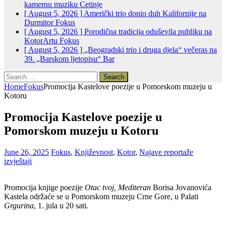
kamernu muziku
Cetinje
[ August 5, 2026 ]
Američki trio donio duh Kalifornije na
Durmitor
Fokus
[ August 5, 2026 ]
Porodična tradicija oduševila publiku na
KotorArtu
Fokus
[ August 5, 2026 ]
„Beogradski trio i druga djela“ večeras na
39. „Barskom ljetopisu“
Bar
Search
for:
Home
Fokus
Promocija Kastelove poezije u Pomorskom muzeju u
Kotoru
Promocija Kastelove poezije u
Pomorskom muzeju u Kotoru
June 26, 2025
Fokus
,
Književnost
,
Kotor
,
Najave reportaže
izvještaji
Promocija knjige poezije
Otac tvoj, Mediteran
Borisa Jovanovića
Kastela održaće se u Pomorskom muzeju Crne Gore, u Palati
Grgurina
, 1. jula u 20 sati.