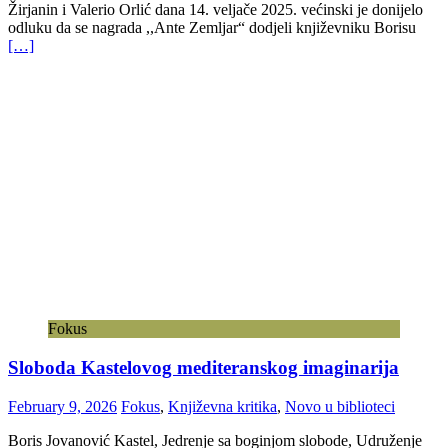
Žirjanin i Valerio Orlić dana 14. veljače 2025. većinski je donijelo
odluku da se nagrada ,,Ante Zemljar“ dodjeli književniku Borisu
[…]
Fokus
Sloboda Kastelovog mediteranskog imaginarija
February 9, 2026
Fokus
,
Književna kritika
,
Novo u biblioteci
Boris Jovanović Kastel, Jedrenje sa boginjom slobode, Udruženje