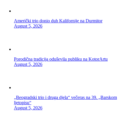
Američki trio donio duh Kalifornije na Durmitor
August 5, 2026
Porodična tradicija oduševila publiku na KotorArtu
August 5, 2026
„Beogradski trio i druga djela“ večeras na 39. „Barskom
ljetopisu“
August 5, 2026