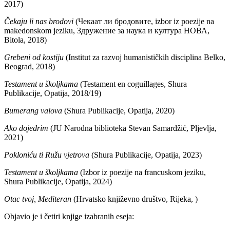
2017)
Čekaju li nas brodovi
(Чекаат ли бродовите, izbor iz poezije na
makedonskom jeziku, Здружение за наука и култура НОВА,
Bitola, 2018)
Grebeni od kostiju
(Institut za razvoj humanističkih disciplina Belko,
Beograd, 2018)
Testament u školjkama
(Testament en coguillages, Shura
Publikacije, Opatija, 2018/19)
Bumerang valova
(Shura Publikacije, Opatija, 2020)
Ako dojedrim
(JU Narodna biblioteka Stevan Samardžić, Pljevlja,
2021)
Pokloniću ti Ružu vjetrova
(Shura Publikacije, Opatija, 2023)
Testament u školjkama
(Izbor iz poezije na francuskom jeziku,
Shura Publikacije, Opatija, 2024)
Otac tvoj, Mediteran
(Hrvatsko književno društvo, Rijeka, )
Objavio je i četiri knjige izabranih eseja: