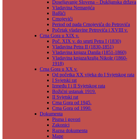
Doseljavanje Slovena – Dukljanska država
Vladavina Nemanjića
Balšići
Crnojevići
Period od pada Crnojevića do Petrovića
Početak vladavine Petrovića i XVIII v.
Crna Gora u XIX v.
Poč. XIX v. do smrti Petra I (1830)
Vladavina Petra II (1830-1851)
Vladavina knjaza Danila (1851-1860)
Vladavina knjaza/kralja Nikole (1860-
1918)
Crna Gora u XX v.
Od početka XX vijeka do I Svjetskog rata
I Svjetski rat
Između I i II Svjetskog rata
Božićni ustanak 1919.
II Svjetski rat
Crna Gora od 1945.
Crna Gora od 1990.
Dokumenta
Pisma i govori
Zakonici
Razna dokumenta
Mape