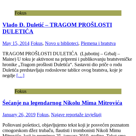
Fokus
Vlado Đ. Duletić – TRAGOM PROŠLOSTI
DULETIĆA
May 15, 2014
Fokus
,
Novo u biblioteci
,
Plemena i bratstva
TRAGOM PROŠLOSTI DULETIĆA (Ljubotinj – Grbalj –
Maine) U toku je aktivnost na pripremi i publikovanju bratstveničke
hronike „Tragom prošlosti Duletića“. Sastavni dio priče o rodu
Duletića predstavljaju rodoslovne tablice ovog bratstva, koje je
negdje
[…]
Fokus
Śećanje na legendarnog Nikolu Mima Mitrovića
January 26, 2019
Fokus
,
Najave reportaže izvještaji
Poštovani pośetioci, objavljujemo tekst koji je posvećen poznatom
crnogorskom džez trubaču, flautisti i trombonisti Nikoli Mimu
Mitroviću, koji je preminuo 25. januara 2010. godine. Tekst smo