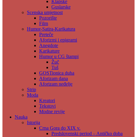
Klapske
Guslarske
Scenska umjetnost
Pozorište
Film
Humor-Satira-Karikatura
Preteče
Aforizmi i epigrami
Anegdote
Karikature
Humor u CG štampi
Žuč
Tuš
GOSTionica duha
Aforizam dana
Aforizam neđelje
Strip
Moda
Kreatori
Tekstovi
Modne revije
Nauka
Istorija
Crna Gora do XIX v.
Predslovenski period – Antičko doba