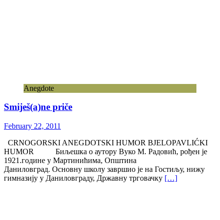
Anegdote
Smiješ(a)ne priče
February 22, 2011
CRNOGORSKI ANEGDOTSKI HUMOR BJELOPAVLIĆKI
HUMOR Биљешка о аутору Вуко М. Радовић, рођен је
1921.године у Мартинићима, Општина
Даниловград. Основну школу завршио је на Гостиљу, нижу
гимназију у Даниловграду, Државну трговачку
[…]