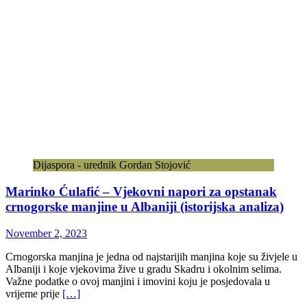
Dijaspora - urednik Gordan Stojović
Marinko Ćulafić – Vjekovni napori za opstanak
crnogorske manjine u Albaniji (istorijska analiza)
November 2, 2023
Crnogorska manjina je jedna od najstarijih manjina koje su živjele u
Albaniji i koje vjekovima žive u gradu Skadru i okolnim selima.
Važne podatke o ovoj manjini i imovini koju je posjedovala u
vrijeme prije
[…]