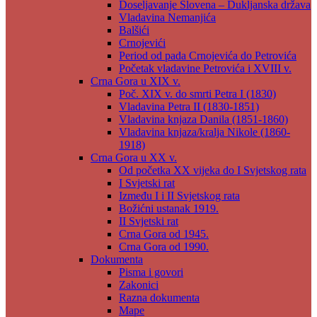
Doseljavanje Slovena – Dukljanska država
Vladavina Nemanjića
Balšići
Crnojevići
Period od pada Crnojevića do Petrovića
Početak vladavine Petrovića i XVIII v.
Crna Gora u XIX v.
Poč. XIX v. do smrti Petra I (1830)
Vladavina Petra II (1830-1851)
Vladavina knjaza Danila (1851-1860)
Vladavina knjaza/kralja Nikole (1860-
1918)
Crna Gora u XX v.
Od početka XX vijeka do I Svjetskog rata
I Svjetski rat
Između I i II Svjetskog rata
Božićni ustanak 1919.
II Svjetski rat
Crna Gora od 1945.
Crna Gora od 1990.
Dokumenta
Pisma i govori
Zakonici
Razna dokumenta
Mape