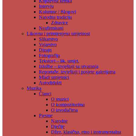
Književna kritika
Intervju
Kolumne / Blogovi
Narodna tradicija
Zdravice
Neafirmisani
Likovna i primijenjena umjetnost
Slikarstvo
Vajarstvo
Dizajn
Fotografija
Tekstovi – lik. umjet.
Izložbe – izvještaji sa otvaranja
Reportaže, izvještaji i posjete galerijama
Mladi umjetnici
Autodidakti
Muzika
Članci
O muzici
O kompozitorima
O izvođačima
Pjesme
Narodne
Dječije
Džez, klasična, etno i instrumentalna