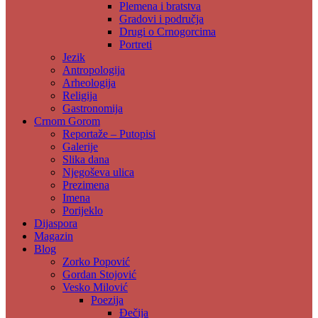
Plemena i bratstva
Gradovi i područja
Drugi o Crnogorcima
Portreti
Jezik
Antropologija
Arheologija
Religija
Gastronomija
Crnom Gorom
Reportaže – Putopisi
Galerije
Slika dana
Njegoševa ulica
Prezimena
Imena
Porijeklo
Dijaspora
Magazin
Blog
Zorko Popović
Gordan Stojović
Vesko Milović
Poezija
Đečija