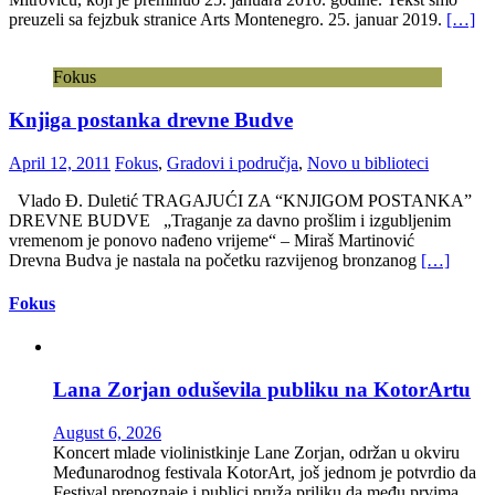
preuzeli sa fejzbuk stranice Arts Montenegro. 25. januar 2019.
[…]
Fokus
Knjiga postanka drevne Budve
April 12, 2011
Fokus
,
Gradovi i područja
,
Novo u biblioteci
Vlado Đ. Duletić TRAGAJUĆI ZA “KNJIGOM POSTANKA”
DREVNE BUDVE „Traganje za davno prošlim i izgubljenim
vremenom je ponovo nađeno vrijeme“ – Miraš Martinović
Drevna Budva je nastala na početku razvijenog bronzanog
[…]
Fokus
Lana Zorjan oduševila publiku na KotorArtu
August 6, 2026
Koncert mlade violinistkinje Lane Zorjan, održan u okviru
Međunarodnog festivala KotorArt, još jednom je potvrdio da
Festival prepoznaje i publici pruža priliku da među prvima