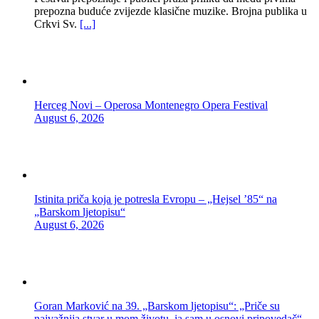
prepozna buduće zvijezde klasične muzike. Brojna publika u
Crkvi Sv.
[...]
Herceg Novi – Operosa Montenegro Opera Festival
August 6, 2026
Istinita priča koja je potresla Evropu – „Hejsel ’85“ na
„Barskom ljetopisu“
August 6, 2026
Goran Marković na 39. „Barskom ljetopisu“: „Priče su
najvažnija stvar u mom životu, ja sam u osnovi pripovedač“