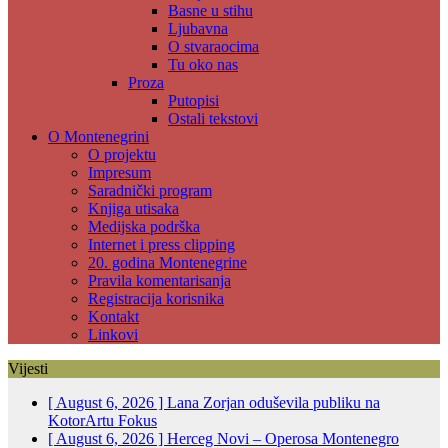
Basne u stihu
Ljubavna
O stvaraocima
Tu oko nas
Proza
Putopisi
Ostali tekstovi
O Montenegrini
O projektu
Impresum
Saradnički program
Knjiga utisaka
Medijska podrška
Internet i press clipping
20. godina Montenegrine
Pravila komentarisanja
Registracija korisnika
Kontakt
Linkovi
Vijesti
[ August 6, 2026 ]
Lana Zorjan oduševila publiku na
KotorArtu
Fokus
[ August 6, 2026 ]
Herceg Novi – Operosa Montenegro