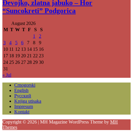
Đevojko, zlatna jabuko – Hor
“Suncokreti” Podgorica
August 2026
M
T
W
T
F
S
S
1
2
3
4
5
6
7
8
9
10
11
12
13
14
15
16
17
18
19
20
21
22
23
24
25
26
27
28
29
30
31
« Jul
Crnogorski
English
Русский
Knjiga utisaka
Impresum
Kontakt
Copyright © 2026 | MH Magazine WordPress Theme by
MH
Themes