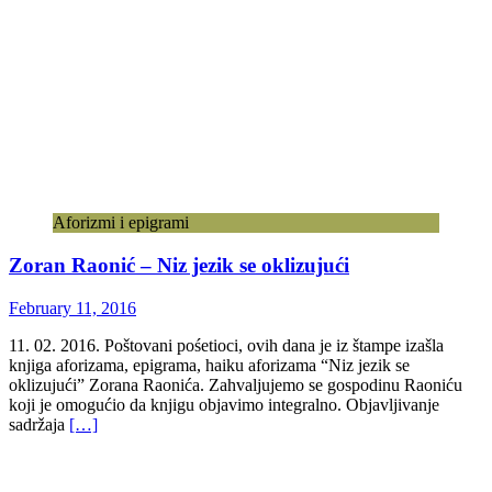
Aforizmi i epigrami
Zoran Raonić – Niz jezik se oklizujući
February 11, 2016
11. 02. 2016. Poštovani pośetioci, ovih dana je iz štampe izašla
knjiga aforizama, epigrama, haiku aforizama “Niz jezik se
oklizujući” Zorana Raonića. Zahvaljujemo se gospodinu Raoniću
koji je omogućio da knjigu objavimo integralno. Objavljivanje
sadržaja
[…]