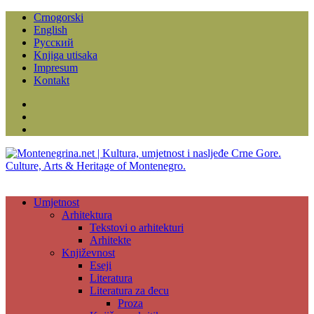
Crnogorski
English
Русский
Knjiga utisaka
Impresum
Kontakt
Facebook
Instagram
YouTube
Umjetnost
Arhitektura
Tekstovi o arhitekturi
Arhitekte
Književnost
Eseji
Literatura
Literatura za đecu
Proza