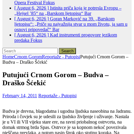
Opera Festival
Fokus
[ August 6, 2026 ]
Istinita priča koja je potresla Evropu –
„Hejsel ’85“ na „Barskom ljetopisu“
Bar
[ August 6, 2026 ]
Goran Marković na 39. „Barskom
ljetopisu“: „Priče su najvažnija stvar u mom životu, ja sam u
osnovi pripovedač“
Bar
[ August 6, 2026 ]
Kad instrumenti progovore jezikom
predaka
Fokus
Search
for:
Home
Crnom Gorom
Reportaže - Putopisi
Putujući Crnom Gorom –
Budva – Draško Šćekić
Putujući Crnom Gorom – Budva –
Draško Šćekić
February 14, 2011
Reportaže - Putopisi
Budva je drevna, blagodatna i ugodna ljudska naseobina na Jadranu.
Priroda i čovjek su je udesili za ljudsko življenje i uživanje. Nastala
je u VI ili VII vijeku stare ere, na ravni priobalnog ostrvceta, na
domak strmog brda Spas. Ostrvce je sa kopnom nekoć povezivala
pješčana prevlaka, a potom nasip širok oko stotinu koraka. Na