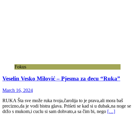
Fokus
Veselin Vesko Milović – Pjesma za đecu “Ruka”
March 16, 2024
RUKA Šta sve može ruka tvoja,čarolija to je prava,ali mora baš
precizno,da je vodi bistra glava. Priśeti se kad si u dubak,na noge se
držo s mukom,i cuclu si sam dohvato,a sa čim bi, nego
[…]