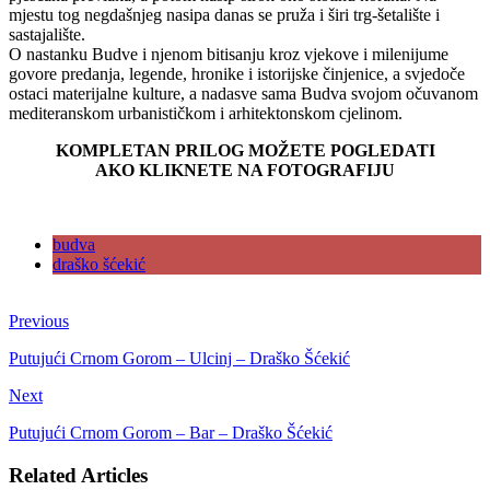
mjestu tog negdašnjeg nasipa danas se pruža i širi trg-šetalište i
sastajalište.
O nastanku Budve i njenom bitisanju kroz vjekove i milenijume
govore predanja, legende, hronike i istorijske činjenice, a svjedoče
ostaci materijalne kulture, a nadasve sama Budva svojom očuvanom
mediteranskom urbanističkom i arhitektonskom cjelinom.
KOMPLETAN PRILOG MOŽETE POGLEDATI
AKO KLIKNETE NA FOTOGRAFIJU
budva
draško šćekić
Previous
Putujući Crnom Gorom – Ulcinj – Draško Šćekić
Next
Putujući Crnom Gorom – Bar – Draško Šćekić
Related Articles