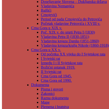
Doseljavanje Slovena – Dukljanska država
Vladavina Nemanjića
Balšići
Crnojevići
Period od pada Crnojevića do Petrovića
Početak vladavine Petrovića i XVIII v.
Crna Gora u XIX v.
Poč. XIX v. do smrti Petra I (1830)
Vladavina Petra II (1830-1851)
Vladavina knjaza Danila (1851-1860)
Vladavina knjaza/kralja Nikole (1860-1918)
Crna Gora u XX v.
Od početka XX vijeka do I Svjetskog rata
I Svjetski rat
Između I i II Svjetskog rata
Božićni ustanak 1919.
II Svjetski rat
Crna Gora od 1945.
Crna Gora od 1990.
Dokumenta
Pisma i govori
Zakonici
Razna dokumenta
Mape
Plemena i bratstva