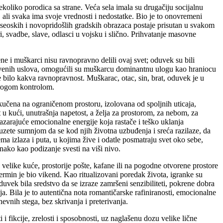
koliko porodica sa strane. Veća sela imala su drugačiju socijalnu
j, ali svaka ima svoje vrednosti i nedostatke. Bio je to onovremeni
seoskih i novopridošlih gradskih obrazaca postaje prisutan u svakom
, svadbe, slave, odlasci u vojsku i slično. Prihvatanje masovne
e i muškarci nisu ravnopravno delili ovaj svet; oduvek su bili
 društvenih uslova, omogućili su muškarcu dominantnu ulogu kao hraniocu
bilo kakva ravnopravnost. Muškarac, otac, sin, brat, oduvek je u
trogom kontrolom.
skučena na ograničenom prostoru, izolovana od spoljnih uticaja,
u kući, unutrašnja napetost, a želja za prostorom, za nebom, za
azarajuće emocionalne energije koja rastače i teško uklanja
uzete sumnjom da se kod njih životna uzbuđenja i sreća razilaze, da
ma izlaza i puta, u kojima žive i odatle posmatraju svet oko sebe,
nako kao podizanje svesti na viši nivo.
, velike kuće, prostorije pošte, kafane ili na pogodne otvorene prostore
ermin je bio vikend. Kao ritualizovani poredak života, igranke su
 oduvek bila sredstvo da se izraze zamršeni senzibiliteti, pokrene dobra
ja. Bila je to autentična nota romantičarske rafiniranosti, emocionalne
vnih stega, bez skrivanja i preterivanja.
i fikcije, zrelosti i sposobnosti, uz naglašenu dozu velike lične