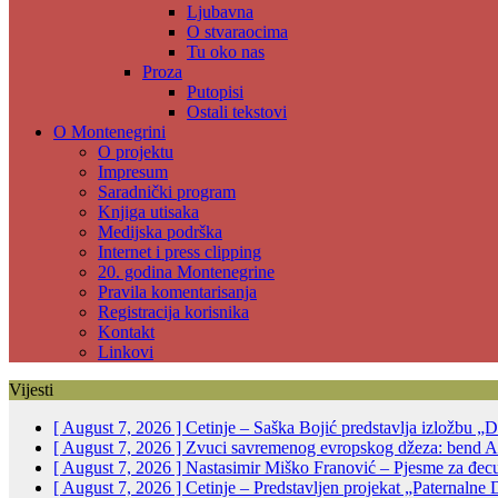
Ljubavna
O stvaraocima
Tu oko nas
Proza
Putopisi
Ostali tekstovi
O Montenegrini
O projektu
Impresum
Saradnički program
Knjiga utisaka
Medijska podrška
Internet i press clipping
20. godina Montenegrine
Pravila komentarisanja
Registracija korisnika
Kontakt
Linkovi
Vijesti
[ August 7, 2026 ]
Cetinje – Saška Bojić predstavlja izložbu „D
[ August 7, 2026 ]
Zvuci savremenog evropskog džeza: bend Alp
[ August 7, 2026 ]
Nastasimir Miško Franović – Pjesme za đec
[ August 7, 2026 ]
Cetinje – Predstavljen projekat „Paternalne 