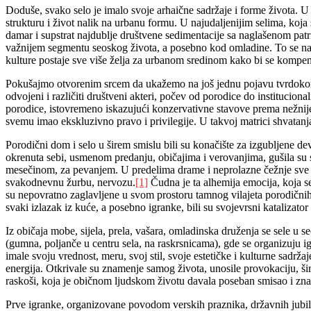
Doduše, svako selo je imalo svoje arhaične sadržaje i forme života. U
strukturu i život nalik na urbanu formu. U najudaljenijim selima, koja s
damar i supstrat najdublje društvene sedimentacije sa naglašenom pat
važnijem segmentu seoskog života, a posebno kod omladine. To se naroč
kulture postaje sve više želja za urbanom sredinom kako bi se kompenzov
Pokušajmo otvorenim srcem da ukažemo na još jednu pojavu tvrdokorne t
odvojeni i različiti društveni akteri, počev od porodice do institucion
porodice, istovremeno iskazujući konzervativne stavove prema nežnije
svemu imao ekskluzivno pravo i privilegije. U takvoj matrici shvatan
Porodični dom i selo u širem smislu bili su konačište za izgubljene de
okrenuta sebi, usmenom predanju, običajima i verovanjima, gušila su s
mesečinom, za pevanjem. U predelima drame i neprolazne čežnje sve post
svakodnevnu žurbu, nervozu.
[1]
Čudna je ta alhemija emocija, koja s
su nepovratno zaglavljene u svom prostoru tamnog vilajeta porodičnih o
svaki izlazak iz kuće, a posebno igranke, bili su svojevrsni katalizat
Iz običaja mobe, sijela, prela, vašara, omladinska druženja se sele u
(gumna, poljanče u centru sela, na raskrsnicama), gde se organizuju i
imale svoju vrednost, meru, svoj stil, svoje estetičke i kulturne sadrža
energija. Otkrivale su znamenje samog života, unosile provokaciju, širi
raskoši, koja je običnom ljudskom životu davala poseban smisao i znač
Prve igranke, organizovane povodom verskih praznika, državnih jubileja 