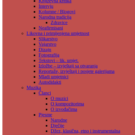
Književna kritika
Intervju
Kolumne / Blogovi
Narodna tradicija
Zdravice
Neafirmisani
Likovna i primijenjena umjetnost
Slikarstvo
Vajarstvo
Dizajn
Fotografija
Tekstovi – lik. umjet.
Izložbe – izvještaji sa otvaranja
Reportaže, izvještaji i posjete galerijama
Mladi umjetnici
Autodidakti
Muzika
Članci
O muzici
O kompozitorima
O izvođačima
Pjesme
Narodne
Dječije
Džez, klasična, etno i instrumentalna