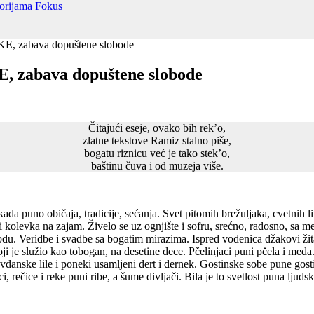
torijama
Fokus
, zabava dopuštene slobode
 zabava dopuštene slobode
Čitajući eseje, ovako bih rek’o,
zlatne tekstove Ramiz stalno piše,
bogatu riznicu već je tako stek’o,
baštinu čuva i od muzeja više.
ekada punо običaja, tradicije, sećanja. Svet pitomih brežuljaka, cvetnih
i kolevka na zajam. Živelo se uz ognjište i sofru, srećno, radosno, sa m
vodu. Veridbe i svadbe sa bogatim mirazima. Ispred vodenica džakovi žit
ji je služio kao tobogan, na desetine dece. Pčelinjaci puni pčela i me
vdanske lile i poneki usamljeni dert i dernek. Gostinske sobe pune gostiju
 rečice i reke puni ribe, a šume divljači. Bila je to svetlost puna ljudsk