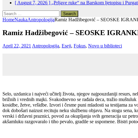
[ August 7, 2026 ]
„Prljave ruke“ na Barskom ljetopisu i Purga
Search
for:
Home
Nauka
Antropologija
Ramiz Hadžibegović – SEOSKE IGRANKE
Ramiz Hadžibegović – SEOSKE IGRANKE,
April 22, 2021
Antropologija
,
Eseji
,
Fokus
,
Novo u biblioteci
Selo, uzdanica i najveći učitelj života, njegov najpouzdaniji resurs, n
brižnih i vrednih majki. Svakodnevno se rađala deca, tražio muštuluk 
kosidbe, žetve, vršidbe. Izvori i česme puni mladosti sa testijama za 
dok dobošari naizust recituju neku službenu objavu. Na stogu sena, ko
verski i državni praznici, povod za okupljanja svih generacija uz petro
akšamluku razgovaralo i tiho pevalo, gradile se uspomene. Bistri potoci,