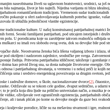
 manjim naseobinama živeli su uglavnom bratstvenici, srodnici, sa još ne
u bila najmanja, život je bio najteži. Nijedna varijanta ni blizu idealno
rijarhalnom romantičarskom tradicijom. Vremenom sudar tradicionalnih 
ito pokazuje u sferi zadovoljavanja kulturnih potreba: igranke, vašari
ala ili ublažila jednoličnost vlastite egzistencije.
radicionalne kulture. U našoj konstruisanoj patrijarhalnoj matrici žen
alnih formi. Seoski familijarni patrijarhati, pod uticajem istorijskih i
m polu. U porodicama koje su zarobljene takvom realnošću odbijala se 
ja muškarci su imali svu slobodu ovog sveta, dok su devojke bile pod s
vojačke duše. Neostvarena ženska bića lišena valjanog izbora i izlaza, 
e pod okriljem i nadzorom zajednice, srodničke pre svega. Zatvorenost 
aje žudnja. Pritvorna patrijarhalna idiličnost; taloženje i gomilanje r
e doima kao privid živog sna, sa dosta nabujale životvorne energije. Ob
dnosa i patrijarhalnog shvatanja, u vremenu i u nekoj priči iz kojih ne
or čišćenja uma i sredstvo energetskog povezivanja sa drugim svetom, jed
 seoske i zadružne domove, u škole, nacionalizovane dvorce
[2]
, čitaonice
granke. Održavale su se tokom cele godine, dvaput sedmično, a udarni t
je; to je priča koja dira ljude na prilično univerzalan način, a muzika je
le vidike, oživljavale svet ograničenih egzistencija, patrijarhalnih običa
enje, ali i tanak plićak po kome su devojke mogle da gaze bez svakodne
i kraljevske porodice, ličile su na mešavinu stvarnosti i igre, realnosti 