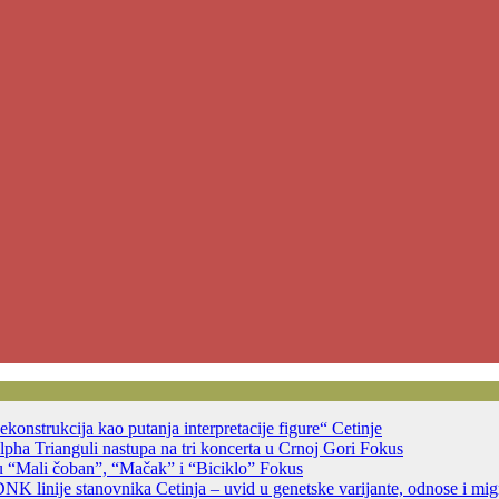
ekonstrukcija kao putanja interpretacije figure“
Cetinje
ha Trianguli nastupa na tri koncerta u Crnoj Gori
Fokus
u “Mali čoban”, “Mačak” i “Biciklo”
Fokus
DNK linije stanovnika Cetinja – uvid u genetske varijante, odnose i migr