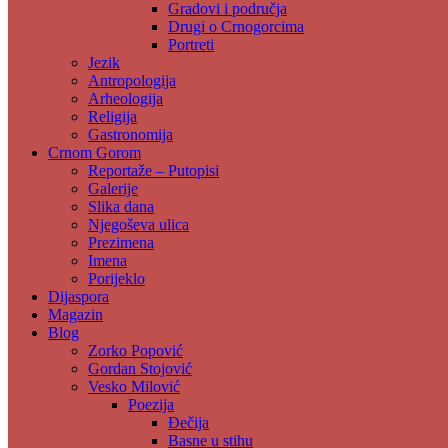
Gradovi i područja
Drugi o Crnogorcima
Portreti
Jezik
Antropologija
Arheologija
Religija
Gastronomija
Crnom Gorom
Reportaže – Putopisi
Galerije
Slika dana
Njegoševa ulica
Prezimena
Imena
Porijeklo
Dijaspora
Magazin
Blog
Zorko Popović
Gordan Stojović
Vesko Milović
Poezija
Đečija
Basne u stihu