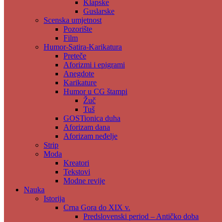
Klapske
Guslarske
Scenska umjetnost
Pozorište
Film
Humor-Satira-Karikatura
Preteče
Aforizmi i epigrami
Anegdote
Karikature
Humor u CG štampi
Žuč
Tuš
GOSTionica duha
Aforizam dana
Aforizam neđelje
Strip
Moda
Kreatori
Tekstovi
Modne revije
Nauka
Istorija
Crna Gora do XIX v.
Predslovenski period – Antičko doba