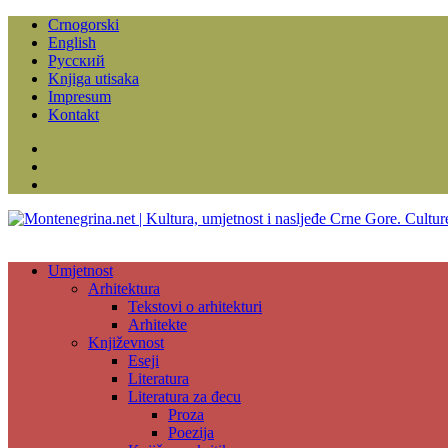
Crnogorski
English
Русский
Knjiga utisaka
Impresum
Kontakt
Facebook
Instagram
YouTube
Umjetnost
Arhitektura
Tekstovi o arhitekturi
Arhitekte
Književnost
Eseji
Literatura
Literatura za đecu
Proza
Poezija