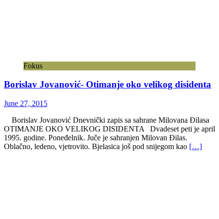
Oblačno, ledeno, vjetrovito. Bjelasica još pod snijegom kao
[…]
Fokus
Lovorka Čoralić – Prilog životopisu barskoga
nadbiskupa Franje Leonardisa(1644.-1645.)
December 23, 2024
Poštovani pośetioci, nastavljamo sa objavljivanjem naučnih radova
dr Lovorke Čoralić, člana Hrvatskog instituta za povijest. Naučno
istraživački rad Prilog životopisu barskoga nadbiskupa Franje
Leonardisa(1644.-1645.) predstavlja “životni put i djelovanje
trogirskog patricija i arhiđakona trogirske crkve
[…]
Fokus
“Snovi” Edite Dautović – riječ kao utočište
May 22, 2025
Piše: Božidar PROROČIĆ, književnik i publicista Edita Dautović se
kroz zbirku priča „Snovi“ izdvaja kao autentična književnica čija