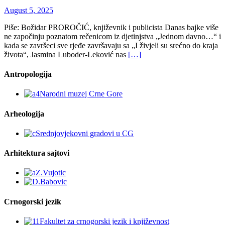
umjetnost sajtovi:
Fotografija
Dušan Stijović – Stara kuća
BIBLIOTEKA
Klapa “Maris” Kotor
Pjesme
Ljubavna zujalica – Stefan Filipović i hor
“Zvjezdice” Podgorica