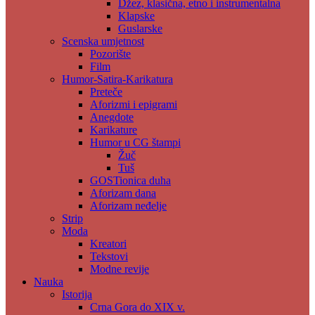
Džez, klasična, etno i instrumentalna
Klapske
Guslarske
Scenska umjetnost
Pozorište
Film
Humor-Satira-Karikatura
Preteče
Aforizmi i epigrami
Anegdote
Karikature
Humor u CG štampi
Žuč
Tuš
GOSTionica duha
Aforizam dana
Aforizam neđelje
Strip
Moda
Kreatori
Tekstovi
Modne revije
Nauka
Istorija
Crna Gora do XIX v.