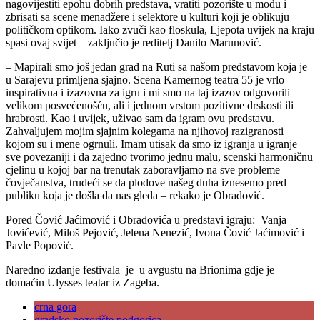
nagovijestiti epohu dobrih predstava, vratiti pozorište u modu i
zbrisati sa scene menadžere i selektore u kulturi koji je oblikuju
političkom optikom. Iako zvuči kao floskula, Ljepota uvijek na kraju
spasi ovaj svijet – zaključio je reditelj Danilo Marunović.
– Mapirali smo još jedan grad na Ruti sa našom predstavom koja je
u Sarajevu primljena sjajno. Scena Kamernog teatra 55 je vrlo
inspirativna i izazovna za igru i mi smo na taj izazov odgovorili
velikom posvećenošću, ali i jednom vrstom pozitivne drskosti ili
hrabrosti. Kao i uvijek, uživao sam da igram ovu predstavu.
Zahvaljujem mojim sjajnim kolegama na njihovoj razigranosti
kojom su i mene ogrnuli. Imam utisak da smo iz igranja u igranje
sve povezaniji i da zajedno tvorimo jednu malu, scenski harmoničnu
cjelinu u kojoj bar na trenutak zaboravljamo na sve probleme
čovječanstva, trudeći se da plodove našeg duha iznesemo pred
publiku koja je došla da nas gleda – rekako je Obradović.
Pored Čović Jaćimović i Obradovića u predstavi igraju: Vanja
Jovićević, Miloš Pejović, Jelena Nenezić, Ivona Čović Jaćimović i
Pavle Popović.
Naredno izdanje festivala je u avgustu na Brionima gdje je
domaćin Ulysses teatar iz Zageba.
crna gora
gradsko pozorište podgorica