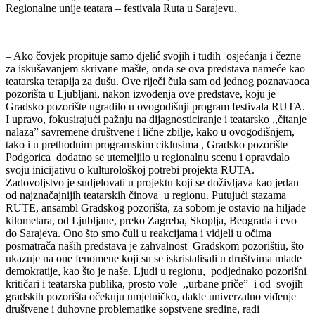
Regionalne unije teatara – festivala Ruta u Sarajevu.
– Ako čovjek propituje samo djelić svojih i tuđih osjećanja i čezne
za iskušavanjem skrivane mašte, onda se ova predstava nameće kao
teatarska terapija za dušu. Ove riječi čula sam od jednog poznavaoca
pozorišta u Ljubljani, nakon izvođenja ove predstave, koju je
Gradsko pozorište ugradilo u ovogodišnji program festivala RUTA.
I upravo, fokusirajući pažnju na dijagnosticiranje i teatarsko ,,čitanje
nalaza” savremene društvene i lične zbilje, kako u ovogodišnjem,
tako i u prethodnim programskim ciklusima , Gradsko pozorište
Podgorica dodatno se utemeljilo u regionalnu scenu i opravdalo
svoju inicijativu o kulturološkoj potrebi projekta RUTA.
Zadovoljstvo je sudjelovati u projektu koji se doživljava kao jedan
od najznačajnijih teatarskih činova u regionu. Putujući stazama
RUTE, ansambl Gradskog pozorišta, za sobom je ostavio na hiljade
kilometara, od Ljubljane, preko Zagreba, Skoplja, Beograda i evo
do Sarajeva. Ono što smo čuli u reakcijama i vidjeli u očima
posmatrača naših predstava je zahvalnost Gradskom pozorištiu, što
ukazuje na one fenomene koji su se iskristalisali u društvima mlade
demokratije, kao što je naše. Ljudi u regionu, podjednako pozorišni
kritičari i teatarska publika, prosto vole ,,urbane priče” i od svojih
gradskih pozorišta očekuju umjetničko, dakle univerzalno viđenje
društvene i duhovne problematike sopstvene sredine, radi