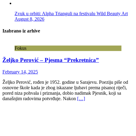
Izabrano iz arhive
Fokus
Željko Perović – Pjesma “Prekretnica”
February 14, 2025
Željko Perović, rođen je 1952. godine u Sarajevu. Poeziju piše od
osnovne škole kada je zbog iskazane ljubavi prema pisanoj riječi,
pored niza pohvala i priznanja, dobio nadimak Pjesnik, koji sa
današnjim radovima potvrđuje. Nakon
[…]
Fokus
Borislav Jovanović- Otimanje oko velikog disidenta
June 27, 2015
Borislav Jovanović Dnevnički zapis sa sahrane Milovana Đilasa
OTIMANJE OKO VELIKOG DISIDENTA Dvadeset peti je april
1995. godine. Poneđelnik. Juče je sahranjen Milovan Đilas.