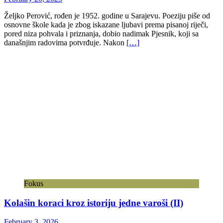
Dijaspora
Humor-Satira-Karikatura
Istorija
Književnost