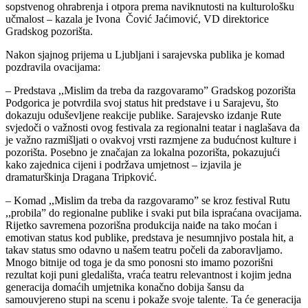
sopstvenog ohrabrenja i otpora prema naviknutosti na kulturološku
učmalost – kazala je Ivona Čović Jaćimović, VD direktorice
Gradskog pozorišta.
Nakon sjajnog prijema u Ljubljani i sarajevska publika je komad
pozdravila ovacijama:
– Predstava ,,Mislim da treba da razgovaramo” Gradskog pozorišta
Podgorica je potvrdila svoj status hit predstave i u Sarajevu, što
dokazuju oduševljene reakcije publike. Sarajevsko izdanje Rute
svjedoči o važnosti ovog festivala za regionalni teatar i naglašava da
je važno razmišljati o ovakvoj vrsti razmjene za budućnost kulture i
pozorišta. Posebno je značajan za lokalna pozorišta, pokazujući
kako zajednica cijeni i podržava umjetnost – izjavila je
dramaturškinja Dragana Tripković.
– Komad ,,Mislim da treba da razgovaramo” se kroz festival Rutu
,,probila” do regionalne publike i svaki put bila ispraćana ovacijama.
Rijetko savremena pozorišna produkcija naiđe na tako moćan i
emotivan status kod publike, predstava je nesumnjivo postala hit, a
takav status smo odavno u našem teatru počeli da zaboravljamo.
Mnogo bitnije od toga je da smo ponosni sto imamo pozorišni
rezultat koji puni gledališta, vraća teatru relevantnost i kojim jedna
generacija domaćih umjetnika konačno dobija šansu da
samouvjereno stupi na scenu i pokaže svoje talente. Ta će generacija