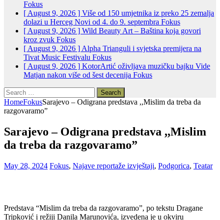
Fokus
[ August 9, 2026 ]
Više od 150 umjetnika iz preko 25 zemalja
dolazi u Herceg Novi od 4. do 9. septembra
Fokus
[ August 9, 2026 ]
Wild Beauty Art – Baština koja govori
kroz zvuk
Fokus
[ August 9, 2026 ]
Alpha Trianguli i svjetska premijera na
Tivat Music Festivalu
Fokus
[ August 9, 2026 ]
KotorArtić oživljava muzičku bajku Vide
Matjan nakon više od šest decenija
Fokus
Search
for:
Home
Fokus
Sarajevo – Odigrana predstava ,,Mislim da treba da
razgovaramo”
Sarajevo – Odigrana predstava ,,Mislim
da treba da razgovaramo”
May 28, 2024
Fokus
,
Najave reportaže izvještaji
,
Podgorica
,
Teatar
Predstava “Mislim da treba da razgovaramo”, po tekstu Dragane
Tripković i režiji Danila Marunovića, izvedena je u okviru