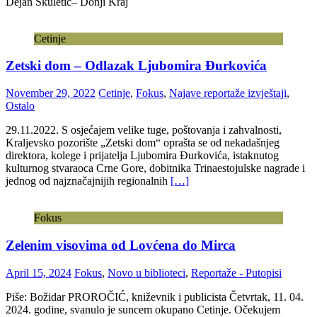
Dejan Škuletić– Donji Kraj
Cetinje
Zetski dom – Odlazak Ljubomira Đurkovića
November 29, 2022
Cetinje
,
Fokus
,
Najave reportaže izvještaji
,
Ostalo
29.11.2022. S osjećajem velike tuge, poštovanja i zahvalnosti,
Kraljevsko pozorište „Zetski dom“ oprašta se od nekadašnjeg
direktora, kolege i prijatelja Ljubomira Đurkovića, istaknutog
kulturnog stvaraoca Crne Gore, dobitnika Trinaestojulske nagrade i
jednog od najznačajnijih regionalnih
[…]
Fokus
Zelenim visovima od Lovćena do Mirca
April 15, 2024
Fokus
,
Novo u biblioteci
,
Reportaže - Putopisi
Piše: Božidar PROROČIĆ, kniževnik i publicista Četvrtak, 11. 04.
2024. godine, svanulo je suncem okupano Cetinje. Očekujem