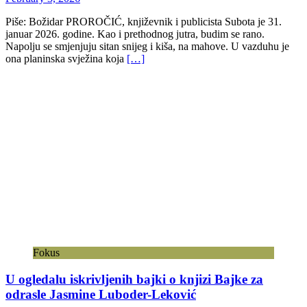
Muzički sajtovi
religija linkovi:
Scenska umjetnost