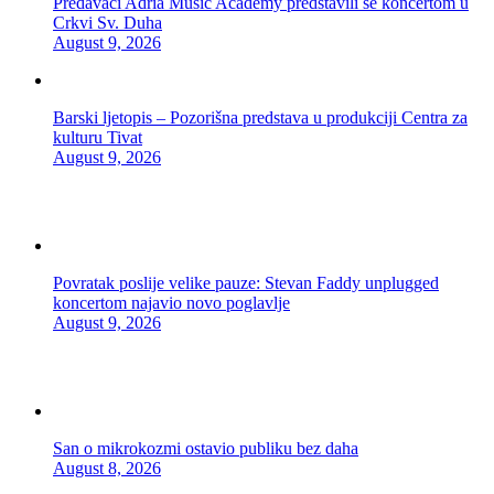
Predavači Adria Music Academy predstavili se koncertom u
Crkvi Sv. Duha
August 9, 2026
Barski ljetopis – Pozorišna predstava u produkciji Centra za
kulturu Tivat
August 9, 2026
Povratak poslije velike pauze: Stevan Faddy unplugged
koncertom najavio novo poglavlje
August 9, 2026
San o mikrokozmi ostavio publiku bez daha
August 8, 2026
Zvuk u orbiti: Alpha Trianguli na festivalu Wild Beauty Art
August 8, 2026