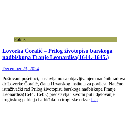
proza nadilazi svakodnevno pripovijedanje i zalazi u duboke slojeve
porodične istorije, tradicije i unutrašnjih stanja žene, majke,
[…]
Drugi o Crnogorcima
Kako su drugi pjevali o nama
September 25, 2011
Nenad Stevović KAKO SU DRUGI PJEVALI O NAMA Ivan
Vazov CRNA GORA – OSLOBOĐENJE Velika imena svjetske
beletristike posvećivala su Crnoj Gori svoja djela. Ti ambasadori
kultura svojih zemalja pronosili
[…]
Fokus
Željko Perović – Pjesma “Veliki krug”
February 20, 2025
Željko Perović, rođen je 1952. godine u Sarajevu. Poeziju piše od
osnovne škole kada je zbog iskazane ljubavi prema pisanoj riječi,
pored niza pohvala i priznanja, dobio nadimak Pjesnik, koji sa