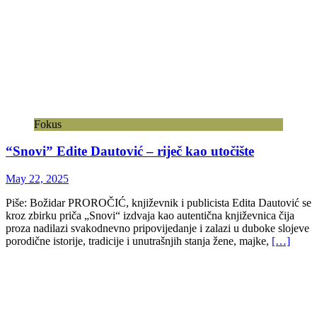
današnjim radovima potvrđuje. Nakon
[…]
Fokus
Kolašin koraci kroz istoriju jedne varoši (II)
February 3, 2026
Piše: Božidar PROROČIĆ, književnik i publicista Subota je 31.
januar 2026. godine. Kao i prethodnog jutra, budim se rano.
Napolju se smjenjuju sitan snijeg i kiša, na mahove. U vazduhu je
ona planinska svježina koja
[…]
Fokus
U ogledalu iskrivljenih bajki o knjizi Bajke za
odrasle Jasmine Luboder-Leković
August 5, 2025
Piše: Božidar PROROČIĆ, književnik i publicista Danas bajke više
ne započinju poznatom rečenicom iz djetinjstva „Jednom davno…“ i