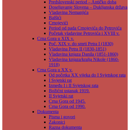
Predslovenski period – Antičko doba
Doseljavanje Slovena – Dukljanska država
Vladavina Nemanjića
Balšići
Crnojevići
Period od pada Crnojevića do Petrovića
Početak vladavine Petrovića i XVIII v.
Crna Gora u XIX v.
Poč. XIX v. do smrti Petra I (1830)
Vladavina Petra II (1830-1851)
Vladavina knjaza Danila (1851-1860)
Vladavina knjaza/kralja Nikole (1860-
1918)
Crna Gora u XX v.
Od početka XX vijeka do I Svjetskog rata
I Svjetski rat
Između I i II Svjetskog rata
Božićni ustanak 1919.
II Svjetski rat
Crna Gora od 1945.
Crna Gora od 1990.
Dokumenta
Pisma i govori
Zakonici
Razna dokumenta