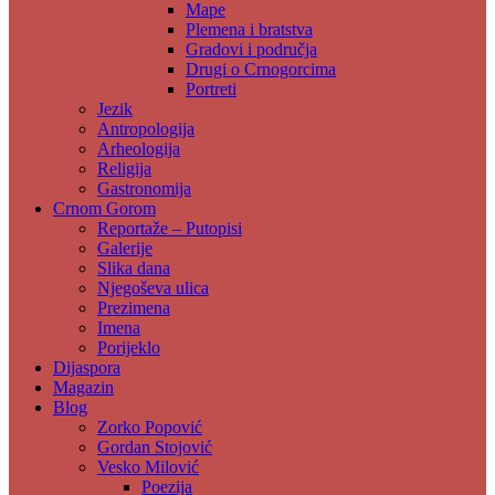
Mape
Plemena i bratstva
Gradovi i područja
Drugi o Crnogorcima
Portreti
Jezik
Antropologija
Arheologija
Religija
Gastronomija
Crnom Gorom
Reportaže – Putopisi
Galerije
Slika dana
Njegoševa ulica
Prezimena
Imena
Porijeklo
Dijaspora
Magazin
Blog
Zorko Popović
Gordan Stojović
Vesko Milović
Poezija