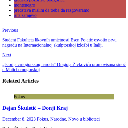
montenegro
predstava mislim da treba da razgovaramo
ruta sarajevo
Previous
Student Fakulteta likovnih umjetnosti Esen Pojatić osvojio prvu
nagradu na Internacionalnoj skulptorskoj izložbi u Italiji
Next
„Istorija crnogorskog naroda“ Dragoja Živkovića promovisana sinoć
u Matici crnogorskoj
Related Articles
Fokus
Dejan Škuletić – Donji Kraj
December 8, 2023
Fokus
,
Narodne
,
Novo u biblioteci