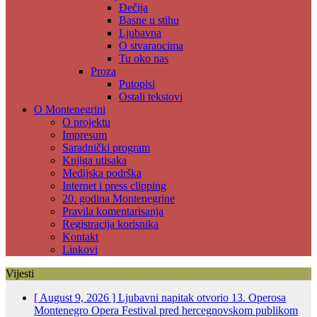
Đečija
Basne u stihu
Ljubavna
O stvaraocima
Tu oko nas
Proza
Putopisi
Ostali tekstovi
O Montenegrini
O projektu
Impresum
Saradnički program
Knjiga utisaka
Medijska podrška
Internet i press clipping
20. godina Montenegrine
Pravila komentarisanja
Registracija korisnika
Kontakt
Linkovi
Vijesti
[ August 9, 2026 ]
Ljubavni napitak otvorio 13. Operosa
Montenegro Opera Festival pred hercegnovskom publikom