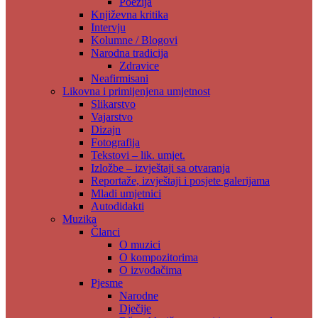
Poezija
Književna kritika
Intervju
Kolumne / Blogovi
Narodna tradicija
Zdravice
Neafirmisani
Likovna i primijenjena umjetnost
Slikarstvo
Vajarstvo
Dizajn
Fotografija
Tekstovi – lik. umjet.
Izložbe – izvještaji sa otvaranja
Reportaže, izvještaji i posjete galerijama
Mladi umjetnici
Autodidakti
Muzika
Članci
O muzici
O kompozitorima
O izvođačima
Pjesme
Narodne
Dječije