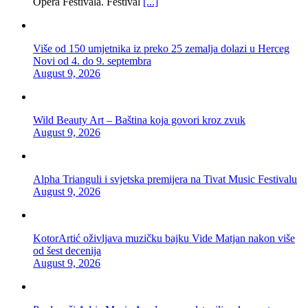
Opera Festivala. Festival
[...]
Više od 150 umjetnika iz preko 25 zemalja dolazi u Herceg
Novi od 4. do 9. septembra
August 9, 2026
Wild Beauty Art – Baština koja govori kroz zvuk
August 9, 2026
Alpha Trianguli i svjetska premijera na Tivat Music Festivalu
August 9, 2026
KotorArtić oživljava muzičku bajku Vide Matjan nakon više
od šest decenija
August 9, 2026