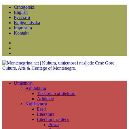
Crnogorski
English
Русский
Knjiga utisaka
Impresum
Kontakt
Facebook
Instagram
YouTube
Umjetnost
Arhitektura
Tekstovi o arhitekturi
Arhitekte
Književnost
Eseji
Literatura
Literatura za đecu
Proza