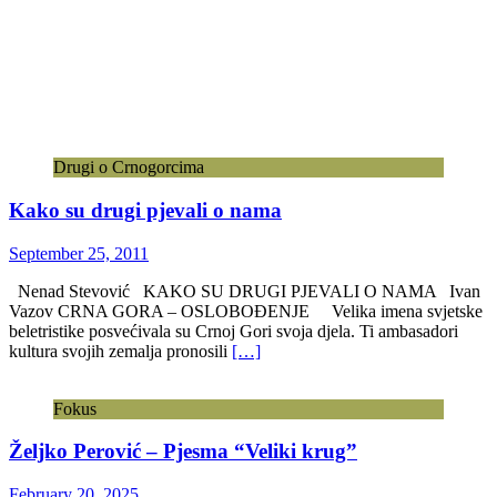
kada se završeci sve rjeđe završavaju sa „I živjeli su srećno do kraja
života“, Jasmina Luboder-Leković nas
[…]
Antropologija
Arheologija
Arhitektura sajtovi
Crnogorski jezik
Crnom Gorom