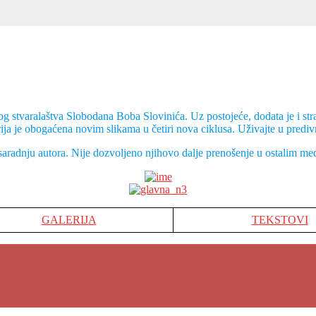
nog stvaralaštva Slobodana Boba Slovinića. Uz postojeće, dodata je i 
erija je obogaćena novim slikama u četiri nova ciklusa. Uživajte u pre
i saradnju autora. Nije dozvoljeno njihovo dalje prenošenje u ostalim medi
GALERIJA
TEKSTOVI