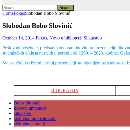
Search
for:
Home
Fokus
Slobodan Bobo Slovinić
Slobodan Bobo Slovinić
October 14, 2014
Fokus
,
Novo u biblioteci
,
Slikarstvo
Poštovani pośetioci, predstavljamo vam inoviranu prezentaciju likov
stvaralačkih ciklusa nastalih u periodu od 1960. – 2023. godine. Gal
Svi sadržaji korišćeni u ovoj prezentaciji su objavljeni uz saglasnost 
BIOGRAFIJA
Bobo Slovinić
likovna umjetnost
slikarstvo
slobodan bobo slovinić
slobodan slovinić