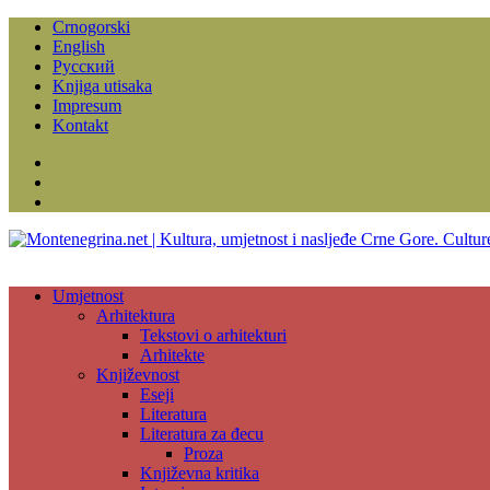
Crnogorski
English
Русский
Knjiga utisaka
Impresum
Kontakt
Facebook
Instagram
YouTube
Umjetnost
Arhitektura
Tekstovi o arhitekturi
Arhitekte
Književnost
Eseji
Literatura
Literatura za đecu
Proza
Književna kritika