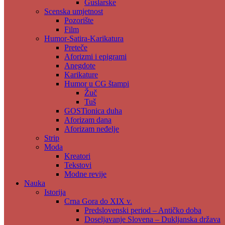
Guslarske
Scenska umjetnost
Pozorište
Film
Humor-Satira-Karikatura
Preteče
Aforizmi i epigrami
Anegdote
Karikature
Humor u CG štampi
Žuč
Tuš
GOSTionica duha
Aforizam dana
Aforizam neđelje
Strip
Moda
Kreatori
Tekstovi
Modne revije
Nauka
Istorija
Crna Gora do XIX v.
Predslovenski period – Antičko doba
Doseljavanje Slovena – Dukljanska država