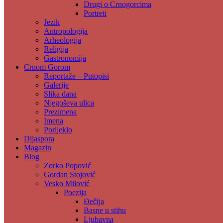
Drugi o Crnogorcima
Portreti
Jezik
Antropologija
Arheologija
Religija
Gastronomija
Crnom Gorom
Reportaže – Putopisi
Galerije
Slika dana
Njegoševa ulica
Prezimena
Imena
Porijeklo
Dijaspora
Magazin
Blog
Zorko Popović
Gordan Stojović
Vesko Milović
Poezija
Đečija
Basne u stihu
Ljubavna