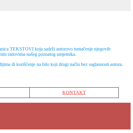
stranica TEKSTOVI koja sadrži autorovo tumačenje njegovih
divnim radovima našeg poznatog umjetnika.
jima ili korišćenje na bilo koji drugi način bez saglasnosti autora.
KONTAKT