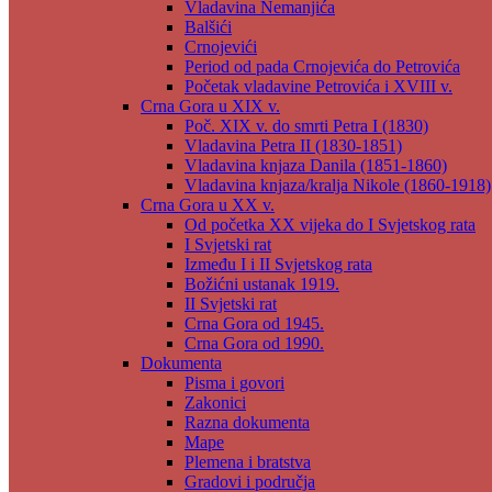
Vladavina Nemanjića
Balšići
Crnojevići
Period od pada Crnojevića do Petrovića
Početak vladavine Petrovića i XVIII v.
Crna Gora u XIX v.
Poč. XIX v. do smrti Petra I (1830)
Vladavina Petra II (1830-1851)
Vladavina knjaza Danila (1851-1860)
Vladavina knjaza/kralja Nikole (1860-1918)
Crna Gora u XX v.
Od početka XX vijeka do I Svjetskog rata
I Svjetski rat
Između I i II Svjetskog rata
Božićni ustanak 1919.
II Svjetski rat
Crna Gora od 1945.
Crna Gora od 1990.
Dokumenta
Pisma i govori
Zakonici
Razna dokumenta
Mape
Plemena i bratstva
Gradovi i područja