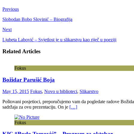
Previous
Slobodan Bobo Slovinić – Biografija
Next
Ljubeta Labović – Svjetlost je u slikarstvu kao riječ u poeziji
Related Articles
Fokus
Božidar Parušić Boja
May 15, 2015
Fokus
,
Novo u biblioteci
,
Slikarstvo
Poštovani posjetioci, preporučujemo vam da pogledate radove Božida
sadržaja za ovu prezentaciju. On je
[…]
Fokus
KIC “Budo Tomović” – Program za oktobar