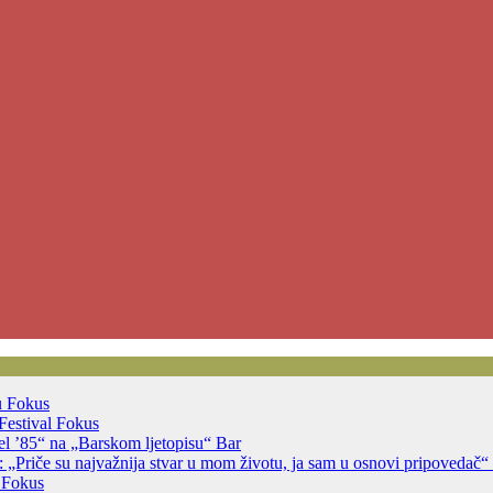
u
Fokus
Festival
Fokus
jsel ’85“ na „Barskom ljetopisu“
Bar
 „Priče su najvažnija stvar u mom životu, ja sam u osnovi pripovedač“
a
Fokus