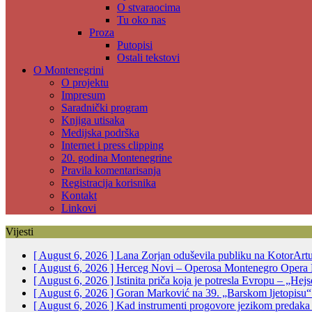
O stvaraocima
Tu oko nas
Proza
Putopisi
Ostali tekstovi
O Montenegrini
O projektu
Impresum
Saradnički program
Knjiga utisaka
Medijska podrška
Internet i press clipping
20. godina Montenegrine
Pravila komentarisanja
Registracija korisnika
Kontakt
Linkovi
Vijesti
[ August 6, 2026 ]
Lana Zorjan oduševila publiku na KotorArt
[ August 6, 2026 ]
Herceg Novi – Operosa Montenegro Opera 
[ August 6, 2026 ]
Istinita priča koja je potresla Evropu – „He
[ August 6, 2026 ]
Goran Marković na 39. „Barskom ljetopisu“:
[ August 6, 2026 ]
Kad instrumenti progovore jezikom predak