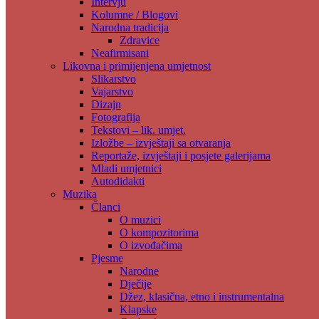
Intervju
Kolumne / Blogovi
Narodna tradicija
Zdravice
Neafirmisani
Likovna i primijenjena umjetnost
Slikarstvo
Vajarstvo
Dizajn
Fotografija
Tekstovi – lik. umjet.
Izložbe – izvještaji sa otvaranja
Reportaže, izvještaji i posjete galerijama
Mladi umjetnici
Autodidakti
Muzika
Članci
O muzici
O kompozitorima
O izvođačima
Pjesme
Narodne
Dječije
Džez, klasična, etno i instrumentalna
Klapske