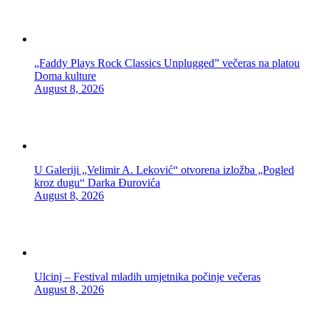
„Faddy Plays Rock Classics Unplugged” večeras na platou
Doma kulture
August 8, 2026
U Galeriji „Velimir A. Leković“ otvorena izložba „Pogled
kroz dugu“ Darka Đurovića
August 8, 2026
Ulcinj – Festival mladih umjetnika počinje večeras
August 8, 2026