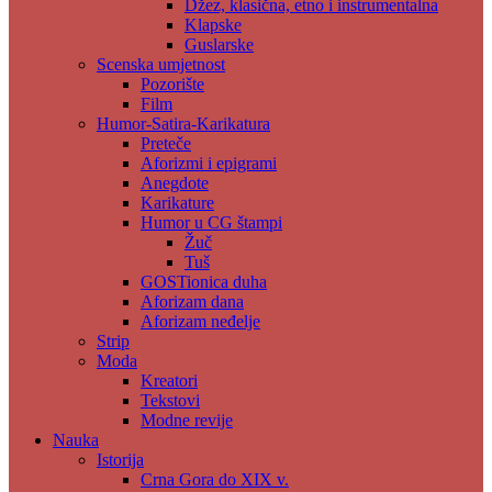
Džez, klasična, etno i instrumentalna
Klapske
Guslarske
Scenska umjetnost
Pozorište
Film
Humor-Satira-Karikatura
Preteče
Aforizmi i epigrami
Anegdote
Karikature
Humor u CG štampi
Žuč
Tuš
GOSTionica duha
Aforizam dana
Aforizam neđelje
Strip
Moda
Kreatori
Tekstovi
Modne revije
Nauka
Istorija
Crna Gora do XIX v.