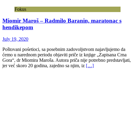
Fokus
Miomir Maroš – Radmilo Baranin, maratonac s
hendikepom
July 19, 2020
Poštovani pośetioci, sa posebnim zadovoljstvom najavljujemo da
ćemo u narednom periodu objaviti priče iz knjige „Zapisana Crna
Gora“, dr Miomira Maroša. Autora priča nije potrebno predstavljati,
jer već skoro 20 godina, zajedno sa njim, iz
[…]