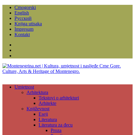
Crnogorski
English
Русский
Knjiga utisaka
Impresum
Kontakt
Facebook
Instagram
YouTube
Umjetnost
Arhitektura
Tekstovi o arhitekturi
Arhitekte
Književnost
Eseji
Literatura
Literatura za đecu
Proza