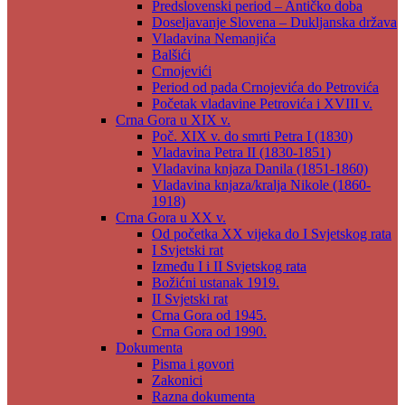
Predslovenski period – Antičko doba
Doseljavanje Slovena – Dukljanska država
Vladavina Nemanjića
Balšići
Crnojevići
Period od pada Crnojevića do Petrovića
Početak vladavine Petrovića i XVIII v.
Crna Gora u XIX v.
Poč. XIX v. do smrti Petra I (1830)
Vladavina Petra II (1830-1851)
Vladavina knjaza Danila (1851-1860)
Vladavina knjaza/kralja Nikole (1860-
1918)
Crna Gora u XX v.
Od početka XX vijeka do I Svjetskog rata
I Svjetski rat
Između I i II Svjetskog rata
Božićni ustanak 1919.
II Svjetski rat
Crna Gora od 1945.
Crna Gora od 1990.
Dokumenta
Pisma i govori
Zakonici
Razna dokumenta