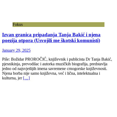
Fokus
Izvan granica pripadanja Tanja Bakić i njena
poezija otpora (Usvojili me škotski komunisti)
January 29, 2025
Piše: Božidar PROROČIĆ, književnik i publicista Dr Tanja Bakić,
pjesnikinja, prevodilac i autorka muzičkih biografija, predstavlja
jedno od najsvjetlijih imena savremene crnogorske književnosti.
Njena borba nije samo književna, već i lična, intelektualna i
kulturna, jer
[…]