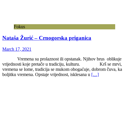
Fokus
Nataša Žurić – Crnogorska priganica
March 17, 2021
Vremena su prolaznost ili opstanak. Njihov brus oblikuje
vrijednosti koje pretače u tradiciju, kulturu. Krš se mrvi,
vremena se lome, tradicija se mukom obogaćuje, dobrom čuva, ka
boljitku vremena. Opstaje vrijednost, isklesana u
[…]