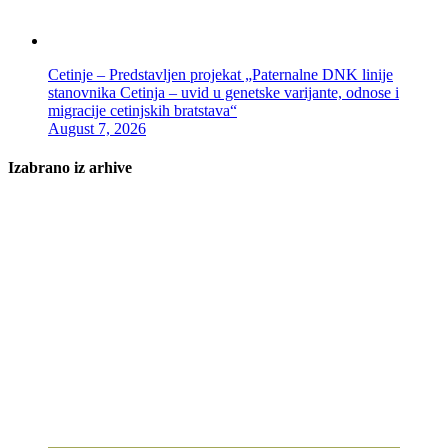
Cetinje – Predstavljen projekat „Paternalne DNK linije
stanovnika Cetinja – uvid u genetske varijante, odnose i
migracije cetinjskih bratstava“
August 7, 2026
Izabrano iz arhive