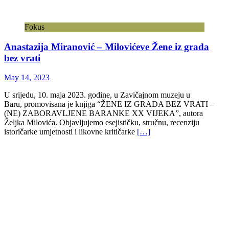
Fokus
Anastazija Miranović – Milovićeve Žene iz grada
bez vrati
May 14, 2023
U srijedu, 10. maja 2023. godine, u Zavičajnom muzeju u
Baru, promovisana je knjiga “ŽENE IZ GRADA BEZ VRATI –
(NE) ZABORAVLJENE BARANKE XX VIJEKA”, autora
Željka Milovića. Objavljujemo esejističku, stručnu, recenziju
istoričarke umjetnosti i likovne kritičarke
[…]