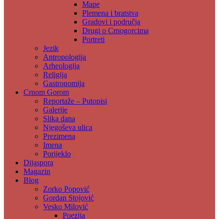
Mape
Plemena i bratstva
Gradovi i područja
Drugi o Crnogorcima
Portreti
Jezik
Antropologija
Arheologija
Religija
Gastronomija
Crnom Gorom
Reportaže – Putopisi
Galerije
Slika dana
Njegoševa ulica
Prezimena
Imena
Porijeklo
Dijaspora
Magazin
Blog
Zorko Popović
Gordan Stojović
Vesko Milović
Poezija