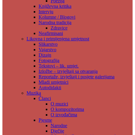
Poezija
Književna kritika
Intervju
Kolumne / Blogovi
Narodna tradicija
Zdravice
Neafirmisani
Likovna i primijenjena umjetnost
Slikarstvo
Vajarstvo
Dizajn
Fotografija
Tekstovi – lik. umjet.
Izložbe – izvještaji sa otvaranja
Reportaže, izvještaji i posjete galerijama
Mladi umjetnici
Autodidakti
Muzika
Članci
O muzici
O kompozitorima
O izvođačima
Pjesme
Narodne
Dječije