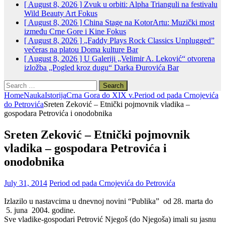
[ August 8, 2026 ]
Zvuk u orbiti: Alpha Trianguli na festivalu
Wild Beauty Art
Fokus
[ August 8, 2026 ]
China Stage na KotorArtu: Muzički most
između Crne Gore i Kine
Fokus
[ August 8, 2026 ]
„Faddy Plays Rock Classics Unplugged”
večeras na platou Doma kulture
Bar
[ August 8, 2026 ]
U Galeriji „Velimir A. Leković“ otvorena
izložba „Pogled kroz dugu“ Darka Đurovića
Bar
Search
for:
Home
Nauka
Istorija
Crna Gora do XIX v.
Period od pada Crnojevića
do Petrovića
Sreten Zeković – Etnički pojmovnik vladika –
gospodara Petrovića i onodobnika
Sreten Zeković – Etnički pojmovnik
vladika – gospodara Petrovića i
onodobnika
July 31, 2014
Period od pada Crnojevića do Petrovića
Izlazilo u nastavcima u dnevnoj novini “Publika” od
28. marta do
5. juna 2004. godine.
Sve vladike-gospodari Petrović Njegoš (do Njegoša) imali su jasnu