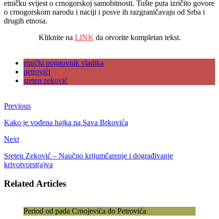
etničku svijest o crnogorskoj samobitnosti. Tušte puta izričito govore
o crnogorskom narodu i naciji i posve ih razgraničavaju od Srba i
drugih etnosa.
Kliknite na
LINK
da otvorite kompletan tekst.
etnički pojmovnik vladika
petrovići
sreten zeković
Previous
Kako je vođena hajka na Sava Brkovića
Next
Sreten Zeković – Naučno krijumčarenje i dograđivanje
krivotvorst(a)va
Related Articles
Period od pada Crnojevića do Petrovića