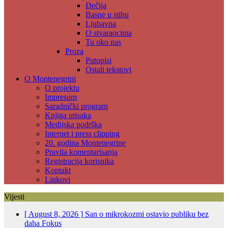
Đečija
Basne u stihu
Ljubavna
O stvaraocima
Tu oko nas
Proza
Putopisi
Ostali tekstovi
O Montenegrini
O projektu
Impresum
Saradnički program
Knjiga utisaka
Medijska podrška
Internet i press clipping
20. godina Montenegrine
Pravila komentarisanja
Registracija korisnika
Kontakt
Linkovi
Vijesti
[ August 8, 2026 ]
San o mikrokozmi ostavio publiku bez
daha
Fokus