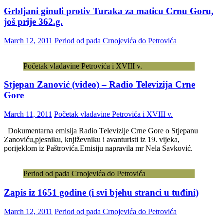
Grbljani ginuli protiv Turaka za maticu Crnu Goru,
još prije 362.g.
March 12, 2011
Period od pada Crnojevića do Petrovića
Početak vladavine Petrovića i XVIII v.
Stjepan Zanović (video) – Radio Televizija Crne
Gore
March 11, 2011
Početak vladavine Petrovića i XVIII v.
Dokumentarna emisija Radio Televizije Crne Gore o Stjepanu
Zanoviću,pjesniku, književniku i avanturisti iz 19. vijeka,
porijeklom iz Paštrovića.Emisiju napravila mr Nela Savković.
Period od pada Crnojevića do Petrovića
Zapis iz 1651 godine (i svi bjehu stranci u tuđini)
March 12, 2011
Period od pada Crnojevića do Petrovića