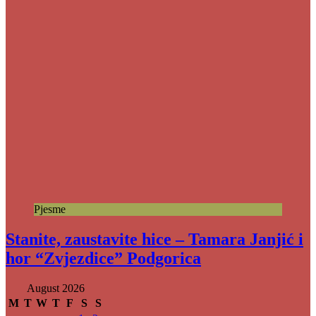
Pjesme
Stanite, zaustavite hice – Tamara Janjić i
hor “Zvjezdice” Podgorica
August 2026
M
T
W
T
F
S
S