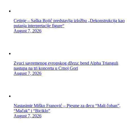
Cetinje – Saška Bojić predstavlja izložbu „Dekonstrukcija kao
putanja interpretacije figure“
August 7, 2026
Zvuci savremenog evropskog džeza: bend Alpha Trianguli
nastupa na tri koncerta u Crnoj Gori
August 7, 2026
Nastasimir Miško Franović – Pjesme za đecu “Mali čoban”,
“Mačak” i “Biciklo”
August 7, 2026