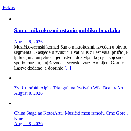
Fokus
San o mikrokozmi ostavio publiku bez daha
August 8, 2026
Muzičko-scenski komad San o mikrokozmi, izveden u okviru
segmenta „Nasljeđe u zvuku“ Tivat Music Festivala, pružio je
ljubiteljima umjetnosti jedinstven doživljaj, koji je uspješno
spojio muziku, književnost i scenski izraz. Ambijent Gornje
Lastve dodatno je doprinio
[...]
Zvuk u orbiti: Alpha Trianguli na festivalu Wild Beauty Art
August 8, 2026
China Stage na KotorArtu: Muzički most između Crne Gore i
Kine
August 8, 2026