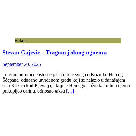
Fokus
Stevan Gajević – Tragom jednog ugovora
September 20, 2025
Tragom porodične istorije pišući prije svega o Kozniku Hercega
Šćepana, odnosno utvrđenom gradu koji se nalazio u današnjem
selu Kozica kod Pljevalja, i koji je Hercegu služio kako bi u njemu
prikupljao carinu, odnosno taksu
[…]