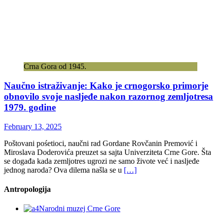
Crna Gora od 1945.
Naučno istraživanje: Kako je crnogorsko primorje
obnovilo svoje nasljeđe nakon razornog zemljotresa
1979. godine
February 13, 2025
Poštovani pośetioci, naučni rad Gordane Rovčanin Premović i
Miroslava Doderovića preuzet sa sajta Univerziteta Crne Gore. Šta
se događa kada zemljotres ugrozi ne samo živote već i nasljeđe
jednog naroda? Ova dilema našla se u
[…]
Antropologija