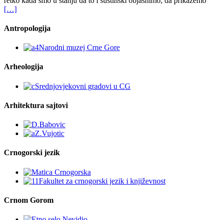
retko kada smo u stanju da to i suštinski objasnimo, da prikažemo
[…]
Antropologija
Arheologija
Arhitektura sajtovi
Crnogorski jezik
Crnom Gorom