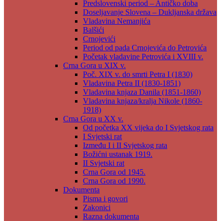
Predslovenski period – Antičko doba
Doseljavanje Slovena – Dukljanska država
Vladavina Nemanjića
Balšići
Crnojevići
Period od pada Crnojevića do Petrovića
Početak vladavine Petrovića i XVIII v.
Crna Gora u XIX v.
Poč. XIX v. do smrti Petra I (1830)
Vladavina Petra II (1830-1851)
Vladavina knjaza Danila (1851-1860)
Vladavina knjaza/kralja Nikole (1860-
1918)
Crna Gora u XX v.
Od početka XX vijeka do I Svjetskog rata
I Svjetski rat
Između I i II Svjetskog rata
Božićni ustanak 1919.
II Svjetski rat
Crna Gora od 1945.
Crna Gora od 1990.
Dokumenta
Pisma i govori
Zakonici
Razna dokumenta