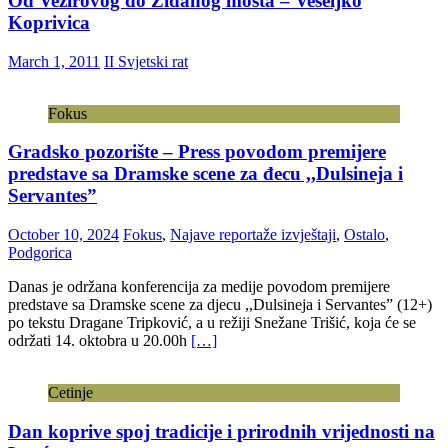
Od Vezirovog do Zidanog mosta – Veseljko
Koprivica
March 1, 2011
II Svjetski rat
Fokus
Gradsko pozorište – Press povodom premijere
predstave sa Dramske scene za đecu ,,Dulsineja i
Servantes”
October 10, 2024
Fokus
,
Najave reportaže izvještaji
,
Ostalo
,
Podgorica
Danas je održana konferencija za medije povodom premijere
predstave sa Dramske scene za djecu ,,Dulsineja i Servantes” (12+)
po tekstu Dragane Tripković, a u režiji Snežane Trišić, koja će se
održati 14. oktobra u 20.00h
[…]
Cetinje
Dan koprive spoj tradicije i prirodnih vrijednosti na