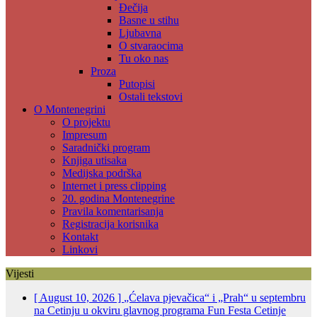
Đečija
Basne u stihu
Ljubavna
O stvaraocima
Tu oko nas
Proza
Putopisi
Ostali tekstovi
O Montenegrini
O projektu
Impresum
Saradnički program
Knjiga utisaka
Medijska podrška
Internet i press clipping
20. godina Montenegrine
Pravila komentarisanja
Registracija korisnika
Kontakt
Linkovi
Vijesti
[ August 10, 2026 ]
„Ćelava pjevačica“ i „Prah“ u septembru
na Cetinju u okviru glavnog programa Fun Festa
Cetinje