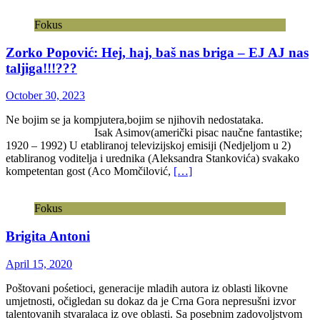
Fokus
Zorko Popović: Hej, haj, baš nas briga – EJ AJ nas
taljiga!!!???
October 30, 2023
Ne bojim se ja kompjutera,bojim se njihovih nedostataka.
Isak Asimov(američki pisac naučne fantastike;
1920 – 1992) U etabliranoj televizijskoj emisiji (Nedjeljom u 2)
etabliranog voditelja i urednika (Aleksandra Stankovića) svakako
kompetentan gost (Aco Momčilović,
[…]
Fokus
Brigita Antoni
April 15, 2020
Poštovani pośetioci, generacije mladih autora iz oblasti likovne
umjetnosti, očigledan su dokaz da je Crna Gora nepresušni izvor
talentovanih stvaralaca iz ove oblasti. Sa posebnim zadovoljstvom