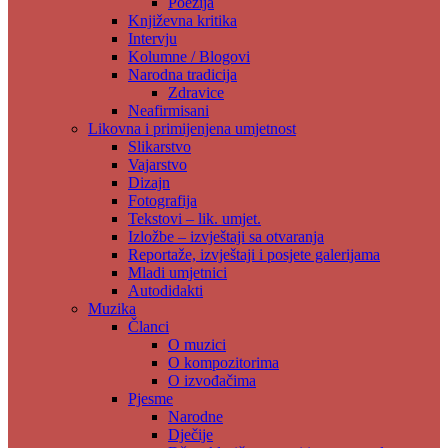
Poezija
Književna kritika
Intervju
Kolumne / Blogovi
Narodna tradicija
Zdravice
Neafirmisani
Likovna i primijenjena umjetnost
Slikarstvo
Vajarstvo
Dizajn
Fotografija
Tekstovi – lik. umjet.
Izložbe – izvještaji sa otvaranja
Reportaže, izvještaji i posjete galerijama
Mladi umjetnici
Autodidakti
Muzika
Članci
O muzici
O kompozitorima
O izvođačima
Pjesme
Narodne
Dječije