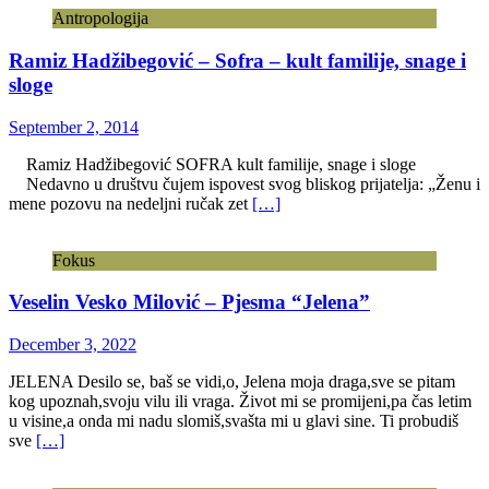
Antropologija
Ramiz Hadžibegović – Sofra – kult familije, snage i
sloge
September 2, 2014
Ramiz Hadžibegović SOFRA kult familije, snage i sloge
Nedavno u društvu čujem ispovest svog bliskog prijatelja: „Ženu i
mene pozovu na nedeljni ručak zet
[…]
Fokus
Veselin Vesko Milović – Pjesma “Jelena”
December 3, 2022
JELENA Desilo se, baš se vidi,o, Jelena moja draga,sve se pitam
kog upoznah,svoju vilu ili vraga. Život mi se promijeni,pa čas letim
u visine,a onda mi nadu slomiš,svašta mi u glavi sine. Ti probudiš
sve
[…]