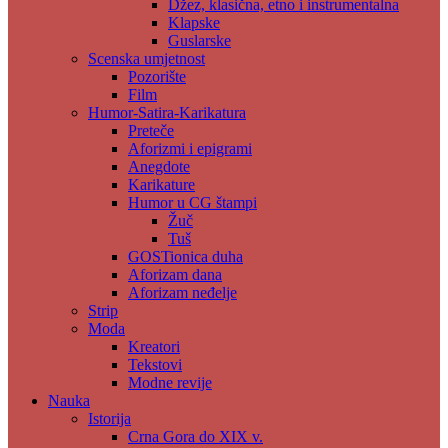
Džez, klasična, etno i instrumentalna
Klapske
Guslarske
Scenska umjetnost
Pozorište
Film
Humor-Satira-Karikatura
Preteče
Aforizmi i epigrami
Anegdote
Karikature
Humor u CG štampi
Žuč
Tuš
GOSTionica duha
Aforizam dana
Aforizam neđelje
Strip
Moda
Kreatori
Tekstovi
Modne revije
Nauka
Istorija
Crna Gora do XIX v.