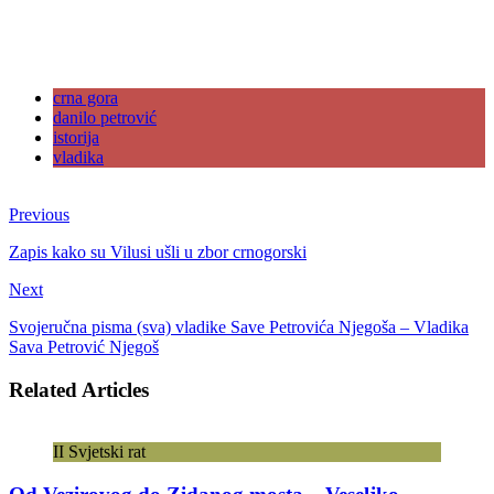
crna gora
danilo petrović
istorija
vladika
Previous
Zapis kako su Vilusi ušli u zbor crnogorski
Next
Svojeručna pisma (sva) vladike Save Petrovića Njegoša – Vladika
Sava Petrović Njegoš
Related Articles
II Svjetski rat