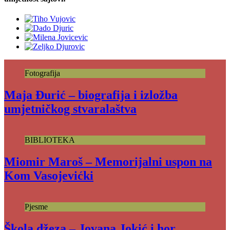
Fotografija
Maja Đurić – biografija i izložba
umjetničkog stvaralaštva
BIBLIOTEKA
Miomir Maroš – Memorijalni uspon na
Kom Vasojevićki
Pjesme
Škola džeza – Jovana Jokić i hor