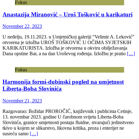
Fokus
Anastazija Miranović – Uroš Tošković u karikaturi
November 22, 2023
U neđelju, 19.11.2023. u Umjetničkoj galeriji “Velimir A. Leković”
otvorena je izložba UROŠ TOŠKOVIĆ U OČIMA SVJETSKIH
KARIKATURISTA. Izložba je otvorena u okviru obilježavanja
Dana opstine Bar, a na dan Uroševog rođenja. Izložbu je pratio
[…]
Fokus
Harmonija formi-dubinski pogled na umjetnost
Liberta-Boba Slovinića
November 21, 2023
Razgovarao: Božidar PROROČIĆ, književnik i publicista Cetinje,
13. novembar 2023. godine U čarobnom svijetu Liberta-Boba
Slovinića, granice umjetnosti postaju fluidne, stvarajući jedinstveno
tkivo u kojem se slikarstvo, likovna kritika, proza i enterijer ne
susreću samo
[…]