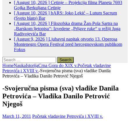
[ August 10, 2026 ]
Cetinje – Projekcija filma Planeta 7693
Gojka Berkuljana
Cetinje
[ August 10, 2026 ]
bARS: Joko Lekić – Lutum Sacrum
(Sveto blato)
Bar
[ August 10, 2026 ]
Filozofska drama Žan-Pola Sartra na
„Barskom ljetopisu“: Izvedene „Prljave ruke“ u režiji Juga
Radivojevića
Bar
[ August 9, 2026 ]
Ljubavni napitak otvorio 13. Operosa
Montenegro Opera Festival pred hercegnovskom publikom
Fokus
Search
for:
Home
Nauka
Istorija
Crna Gora do XIX v.
Početak vladavine
Petrovića i XVIII v.
-Svojeručna pisma (sva) vladike Danila
Petrovića – Vladika Danilo Petrović Njegoš
-Svojeručna pisma (sva) vladike Danila
Petrovića – Vladika Danilo Petrović
Njegoš
March 11, 2011
Početak vladavine Petrovića i XVIII v.