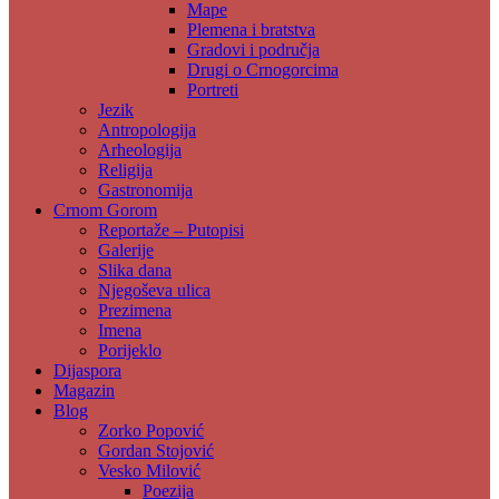
Mape
Plemena i bratstva
Gradovi i područja
Drugi o Crnogorcima
Portreti
Jezik
Antropologija
Arheologija
Religija
Gastronomija
Crnom Gorom
Reportaže – Putopisi
Galerije
Slika dana
Njegoševa ulica
Prezimena
Imena
Porijeklo
Dijaspora
Magazin
Blog
Zorko Popović
Gordan Stojović
Vesko Milović
Poezija