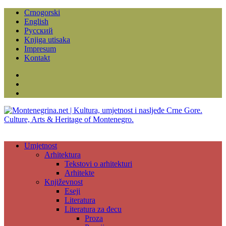
Crnogorski
English
Русский
Knjiga utisaka
Impresum
Kontakt
Facebook
Instagram
YouTube
Umjetnost
Arhitektura
Tekstovi o arhitekturi
Arhitekte
Književnost
Eseji
Literatura
Literatura za đecu
Proza