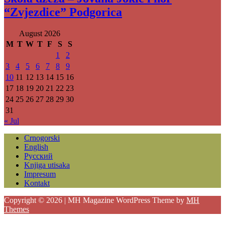
“Zvjezdice” Podgorica
August 2026
M
T
W
T
F
S
S
1
2
3
4
5
6
7
8
9
10
11
12
13
14
15
16
17
18
19
20
21
22
23
24
25
26
27
28
29
30
31
« Jul
Crnogorski
English
Русский
Knjiga utisaka
Impresum
Kontakt
Copyright © 2026 | MH Magazine WordPress Theme by
MH
Themes