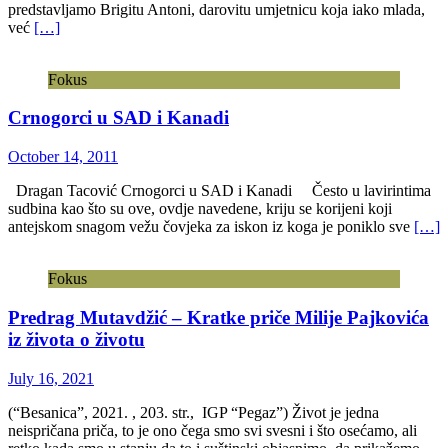
predstavljamo Brigitu Antoni, darovitu umjetnicu koja iako mlada,
već
[…]
Fokus
Crnogorci u SAD i Kanadi
October 14, 2011
Dragan Tacović Crnogorci u SAD i Kanadi Često u lavirintima
sudbina kao što su ove, ovdje navedene, kriju se korijeni koji
antejskom snagom vežu čovjeka za iskon iz koga je poniklo sve
[…]
Fokus
Predrag Mutavdžić – Kratke priče Milije Pajkovića
iz života o životu
July 16, 2021
(“Besanica”, 2021. , 203. str., IGP “Pegaz”) Život je jedna
neispričana priča, to je ono čega smo svi svesni i što osećamo, ali