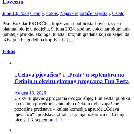
Lovćenu
June 10, 2024
Cetinje
,
Fokus
,
Najave reportaže izvještaji
,
Ostalo
Piše: Božidar PRORČIĆ, književnik i publicista Lovćen, sveta
planina, bio je u nedjelju, 9. juna 2024. godine, epicentar okupljanja
ljubitelja prirode, ekologa, turista i brojnih građana koji su željeli da
uživaju u blagodetima koprive. U
[…]
Fokus
„Ćelava pjevačica“ i „Prah“ u septembru na
Cetinju u okviru glavnog programa Fun Festa
August 10, 2026
U okviru glavnog programa ovogodišnjeg Fun Festa, publiku
na Cetinju početkom septembra očekuju dvije zapažene
pozorišne predstave – kultna komedija apsurda „Ćelava
pjevačica“ i predstava „Prah“. Ljetnja pozornica na Cetinju
biće 2. i 3. septembra
[...]