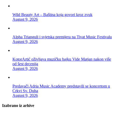
Wild Beauty Art – Baština koja govori kroz zvuk
August 9, 2026
Alpha Trianguli i svjetska premijera na Tivat Music Festivalu
August 9, 2026
KotorArtić oživljava muzičku bajku Vide Matjan nakon više
od šest decenija
August 9, 2026
Predavači Adria Music Academy predstavili se koncertom u
Crkvi Sv. Duha
August 9, 2026
Izabrano iz arhive