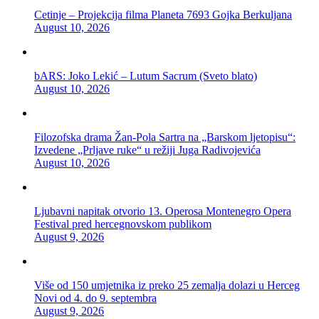
Cetinje – Projekcija filma Planeta 7693 Gojka Berkuljana
August 10, 2026
bARS: Joko Lekić – Lutum Sacrum (Sveto blato)
August 10, 2026
Filozofska drama Žan-Pola Sartra na „Barskom ljetopisu“:
Izvedene „Prljave ruke“ u režiji Juga Radivojevića
August 10, 2026
Ljubavni napitak otvorio 13. Operosa Montenegro Opera
Festival pred hercegnovskom publikom
August 9, 2026
Više od 150 umjetnika iz preko 25 zemalja dolazi u Herceg
Novi od 4. do 9. septembra
August 9, 2026