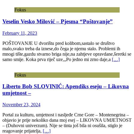
Fokus
Veselin Vesko Milović – Pjesma “Poštovanje”
February 11, 2023
POŠTOVANJE U dvorištu pred kolibom,sastalo se društvo
malo,svako treba da iznese,do čega je njemu stalo. Problemi ih
mnogi tište,gazdu stvarno briga nije,na zahtjeve opravdane,šeretki se
samo smije. Koka prva riječ uze,„Po jedno mi zrno daje,a
[…]
Fokus
Liberto Bob SLOVINIĆ: Apendiks eseju – Likovna
umjetnost –
November 23, 2024
Portal za kulturu, umjetnost i nasljeđe Crne Gore – Montenegrina –
objavio je prije nekoliko dana moj esej – LIKOVNA UMJETNOST
– (Duhovni univerzum). Nije se tinta još bila ni osušila, stiglo je
reagovanje prijatelja,
[…]