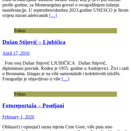
prošle godine, za Montenegrinu govori o ovogodišnjem izdanju
manifestacjje. U septembru/oktobru 2023.godine UNESCO je širom
svijeta nizom adekvatnih
[…]
Fokus
Dušan Stijović – Ljubičica
April 17, 2016
Foto esej Dušan Stijović LJUBIČICA Dušan Stijović,
diplomirani pravnik. Rođen je 1955. godine u Andrijevici. Živi i radi
u Beranama. Izlagao je na više samostalnih i kolektivnih izložbi.
Fotografije je objavljivao u više
[…]
Fokus
Fotoreportaža – Poseljani
February 1, 2020
Obilazeći i opisujući razna mjesta Crne Gore, više puta smo