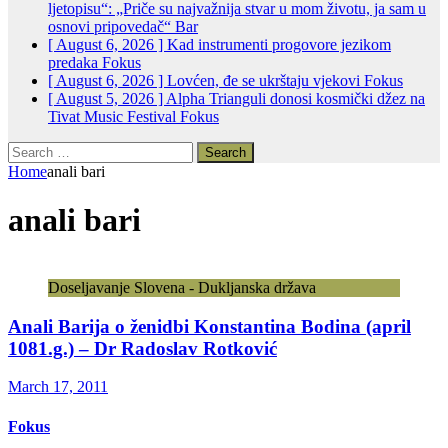
ljetopisu“: „Priče su najvažnija stvar u mom životu, ja sam u
osnovi pripovedač“
Bar
[ August 6, 2026 ]
Kad instrumenti progovore jezikom
predaka
Fokus
[ August 6, 2026 ]
Lovćen, đe se ukrštaju vjekovi
Fokus
[ August 5, 2026 ]
Alpha Trianguli donosi kosmički džez na
Tivat Music Festival
Fokus
Search
for:
Home
anali bari
anali bari
Doseljavanje Slovena - Dukljanska država
Anali Barija o ženidbi Konstantina Bodina (april
1081.g.) – Dr Radoslav Rotković
March 17, 2011
Fokus