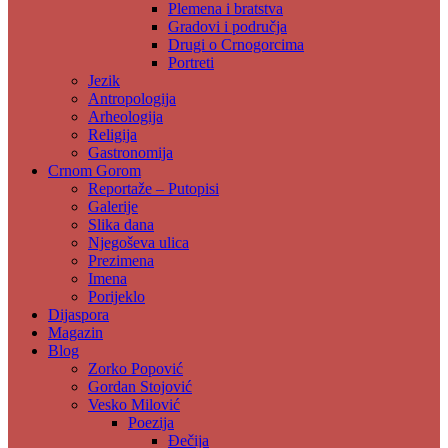
Plemena i bratstva
Gradovi i područja
Drugi o Crnogorcima
Portreti
Jezik
Antropologija
Arheologija
Religija
Gastronomija
Crnom Gorom
Reportaže – Putopisi
Galerije
Slika dana
Njegoševa ulica
Prezimena
Imena
Porijeklo
Dijaspora
Magazin
Blog
Zorko Popović
Gordan Stojović
Vesko Milović
Poezija
Đečija