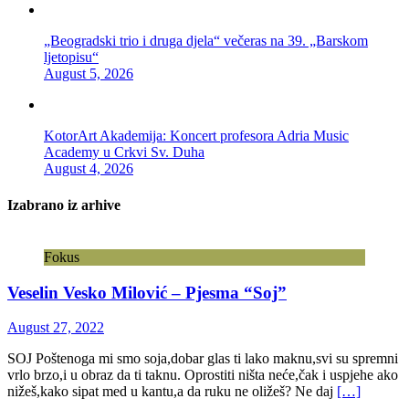
„Beogradski trio i druga djela“ večeras na 39. „Barskom
ljetopisu“
August 5, 2026
KotorArt Akademija: Koncert profesora Adria Music
Academy u Crkvi Sv. Duha
August 4, 2026
Izabrano iz arhive
Fokus
Veselin Vesko Milović – Pjesma “Soj”
August 27, 2022
SOJ Poštenoga mi smo soja,dobar glas ti lako maknu,svi su spremni
vrlo brzo,i u obraz da ti taknu. Oprostiti ništa neće,čak i uspjehe ako
nižeš,kako sipat med u kantu,a da ruku ne oližeš? Ne daj
[…]