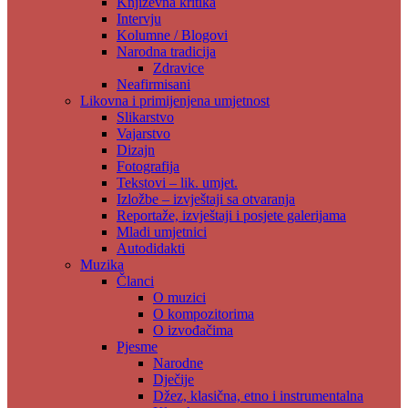
Književna kritika
Intervju
Kolumne / Blogovi
Narodna tradicija
Zdravice
Neafirmisani
Likovna i primijenjena umjetnost
Slikarstvo
Vajarstvo
Dizajn
Fotografija
Tekstovi – lik. umjet.
Izložbe – izvještaji sa otvaranja
Reportaže, izvještaji i posjete galerijama
Mladi umjetnici
Autodidakti
Muzika
Članci
O muzici
O kompozitorima
O izvođačima
Pjesme
Narodne
Dječije
Džez, klasična, etno i instrumentalna