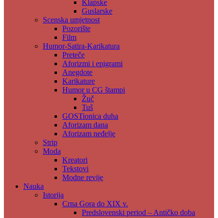
Klapske
Guslarske
Scenska umjetnost
Pozorište
Film
Humor-Satira-Karikatura
Preteče
Aforizmi i epigrami
Anegdote
Karikature
Humor u CG štampi
Žuč
Tuš
GOSTionica duha
Aforizam dana
Aforizam neđelje
Strip
Moda
Kreatori
Tekstovi
Modne revije
Nauka
Istorija
Crna Gora do XIX v.
Predslovenski period – Antičko doba