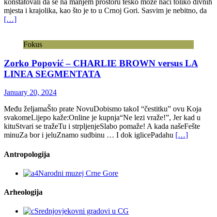
konstatovali da se na manjem prostoru teško može naći toliko divnih
mjesta i krajolika, kao što je to u Crnoj Gori. Sasvim je nebitno, da
[…]
Fokus
Zorko Popović – CHARLIE BROWN versus LA
LINEA SEGMENTATA
January 20, 2024
Među željamaŠto prate NovuDobismo takoI “čestitku” ovu Koja
svakomeLijepo kaže:Online je kupnja“Ne lezi vraže!”, Jer kad u
kituStvari se tražeTu i strpljenjeSlabo pomaže! A kada našeFešte
minuZa bor i jeluZnamo sudbinu … I dok iglicePadahu
[…]
Antropologija
Arheologija