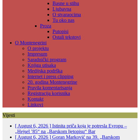
Basne u stihu
Ljubavna
O stvaraocima
Tu oko nas
Proza
Putopisi
Ostali tekstovi
O Montenegrini
O projektu
Impresum
Saradnički program
Knjiga utisaka
Medijska podrška
Internet i press clipping
20. godina Montenegrine
Pravila komentarisanja
Registracija korisnika
Kontakt
Linkovi
Vijesti
[ August 6, 2026 ]
Istinita priča koja je potresla Evropu –
„Hejsel ’85“ na „Barskom ljetopisu“
Bar
[ August 6, 2026 ]
Goran Marković na 39. „Barskom