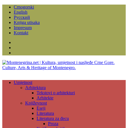
Crnogorski
English
Русский
Knjiga utisaka
Impresum
Kontakt
Facebook
Instagram
YouTube
Umjetnost
Arhitektura
Tekstovi o arhitekturi
Arhitekte
Književnost
Eseji
Literatura
Literatura za đecu
Proza