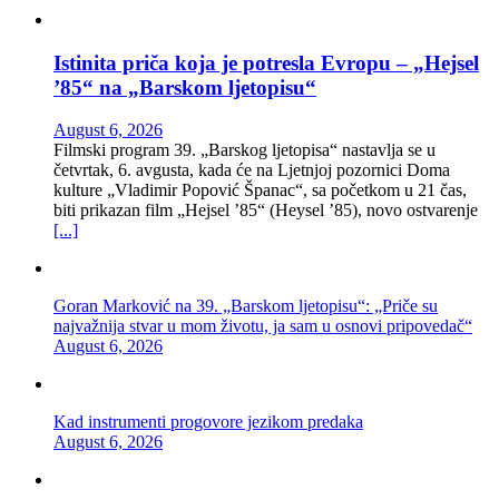
Istinita priča koja je potresla Evropu – „Hejsel
’85“ na „Barskom ljetopisu“
August 6, 2026
Filmski program 39. „Barskog ljetopisa“ nastavlja se u
četvrtak, 6. avgusta, kada će na Ljetnjoj pozornici Doma
kulture „Vladimir Popović Španac“, sa početkom u 21 čas,
biti prikazan film „Hejsel ’85“ (Heysel ’85), novo ostvarenje
[...]
Goran Marković na 39. „Barskom ljetopisu“: „Priče su
najvažnija stvar u mom životu, ja sam u osnovi pripovedač“
August 6, 2026
Kad instrumenti progovore jezikom predaka
August 6, 2026