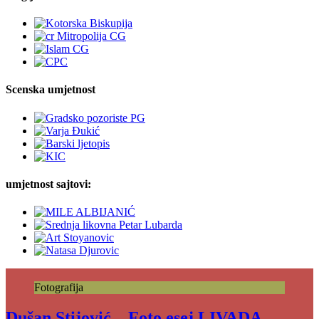
Scenska umjetnost
umjetnost sajtovi:
Fotografija
Dušan Stijović – Foto esej LIVADA