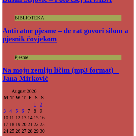
BIBLIOTEKA
Antiratne pjesme – đe rat govori silom a
pjesnik čovjekom
Pjesme
Na moju zemlju ličim (mp3 format) –
Jana Mirković
August 2026
M
T
W
T
F
S
S
1
2
3
4
5
6
7
8
9
10
11
12
13
14
15
16
17
18
19
20
21
22
23
24
25
26
27
28
29
30