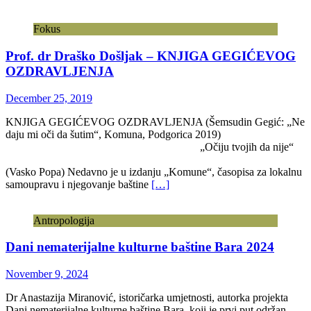
Fokus
Prof. dr Draško Došljak – KNJIGA GEGIĆEVOG
OZDRAVLJENJA
December 25, 2019
KNJIGA GEGIĆEVOG OZDRAVLJENJA (Šemsudin Gegić: „Ne
daju mi oči da šutim“, Komuna, Podgorica 2019)
„Očiju tvojih da nije“
(Vasko Popa) Nedavno je u izdanju „Komune“, časopisa za lokalnu
samoupravu i njegovanje baštine
[…]
Antropologija
Dani nematerijalne kulturne baštine Bara 2024
November 9, 2024
Dr Anastazija Miranović, istoričarka umjetnosti, autorka projekta
Dani nematerijalne kulturne baštine Bara, koji je prvi put održan