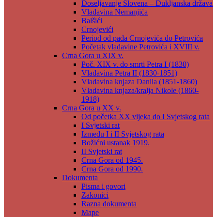
Doseljavanje Slovena – Dukljanska država
Vladavina Nemanjića
Balšići
Crnojevići
Period od pada Crnojevića do Petrovića
Početak vladavine Petrovića i XVIII v.
Crna Gora u XIX v.
Poč. XIX v. do smrti Petra I (1830)
Vladavina Petra II (1830-1851)
Vladavina knjaza Danila (1851-1860)
Vladavina knjaza/kralja Nikole (1860-
1918)
Crna Gora u XX v.
Od početka XX vijeka do I Svjetskog rata
I Svjetski rat
Između I i II Svjetskog rata
Božićni ustanak 1919.
II Svjetski rat
Crna Gora od 1945.
Crna Gora od 1990.
Dokumenta
Pisma i govori
Zakonici
Razna dokumenta
Mape