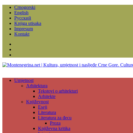
Crnogorski
English
Русский
Knjiga utisaka
Impresum
Kontakt
Facebook
Instagram
YouTube
Umjetnost
Arhitektura
Tekstovi o arhitekturi
Arhitekte
Književnost
Eseji
Literatura
Literatura za đecu
Proza
Književna kritika