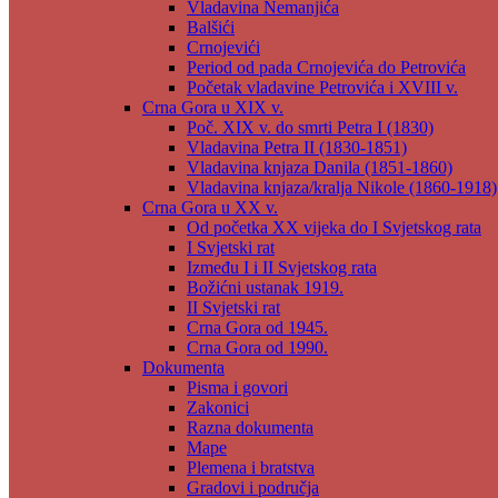
Vladavina Nemanjića
Balšići
Crnojevići
Period od pada Crnojevića do Petrovića
Početak vladavine Petrovića i XVIII v.
Crna Gora u XIX v.
Poč. XIX v. do smrti Petra I (1830)
Vladavina Petra II (1830-1851)
Vladavina knjaza Danila (1851-1860)
Vladavina knjaza/kralja Nikole (1860-1918)
Crna Gora u XX v.
Od početka XX vijeka do I Svjetskog rata
I Svjetski rat
Između I i II Svjetskog rata
Božićni ustanak 1919.
II Svjetski rat
Crna Gora od 1945.
Crna Gora od 1990.
Dokumenta
Pisma i govori
Zakonici
Razna dokumenta
Mape
Plemena i bratstva
Gradovi i područja