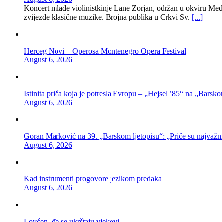
Koncert mlade violinistkinje Lane Zorjan, održan u okviru Međ
zvijezde klasične muzike. Brojna publika u Crkvi Sv.
[...]
Herceg Novi – Operosa Montenegro Opera Festival
August 6, 2026
Istinita priča koja je potresla Evropu – „Hejsel ’85“ na „Barsko
August 6, 2026
Goran Marković na 39. „Barskom ljetopisu“: „Priče su najvažni
August 6, 2026
Kad instrumenti progovore jezikom predaka
August 6, 2026
Lovćen, đe se ukrštaju vjekovi