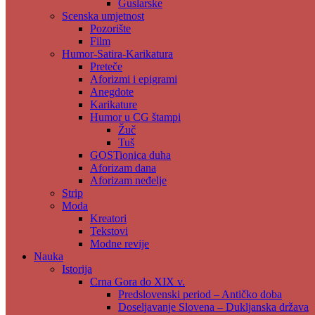
Guslarske
Scenska umjetnost
Pozorište
Film
Humor-Satira-Karikatura
Preteče
Aforizmi i epigrami
Anegdote
Karikature
Humor u CG štampi
Žuč
Tuš
GOSTionica duha
Aforizam dana
Aforizam neđelje
Strip
Moda
Kreatori
Tekstovi
Modne revije
Nauka
Istorija
Crna Gora do XIX v.
Predslovenski period – Antičko doba
Doseljavanje Slovena – Dukljanska država