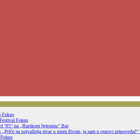
u
Fokus
Festival
Fokus
jsel ’85“ na „Barskom ljetopisu“
Bar
 „Priče su najvažnija stvar u mom životu, ja sam u osnovi pripovedač“
a
Fokus