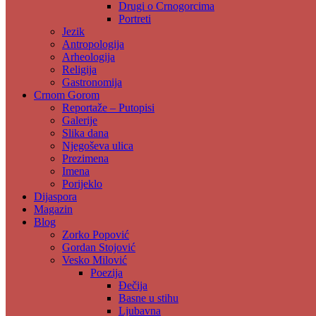
Drugi o Crnogorcima
Portreti
Jezik
Antropologija
Arheologija
Religija
Gastronomija
Crnom Gorom
Reportaže – Putopisi
Galerije
Slika dana
Njegoševa ulica
Prezimena
Imena
Porijeklo
Dijaspora
Magazin
Blog
Zorko Popović
Gordan Stojović
Vesko Milović
Poezija
Đečija
Basne u stihu
Ljubavna