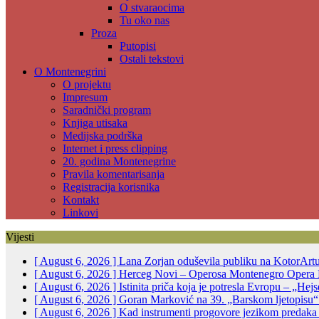
O stvaraocima
Tu oko nas
Proza
Putopisi
Ostali tekstovi
O Montenegrini
O projektu
Impresum
Saradnički program
Knjiga utisaka
Medijska podrška
Internet i press clipping
20. godina Montenegrine
Pravila komentarisanja
Registracija korisnika
Kontakt
Linkovi
Vijesti
[ August 6, 2026 ]
Lana Zorjan oduševila publiku na KotorArt
[ August 6, 2026 ]
Herceg Novi – Operosa Montenegro Opera 
[ August 6, 2026 ]
Istinita priča koja je potresla Evropu – „He
[ August 6, 2026 ]
Goran Marković na 39. „Barskom ljetopisu“:
[ August 6, 2026 ]
Kad instrumenti progovore jezikom predak