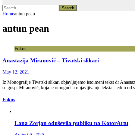
Search
for:
Home
antun pean
antun pean
Fokus
Anastazija Miranović – Tivatski slikari
May 12, 2021
Iz Monografije Tivatski slikari objavljujemo istoimeni tekst dr Anasta
se gosp. Miranović, koja je omogućila objavljivanje teksta. Jednu od 
Fokus
Lana Zorjan oduševila publiku na KotorArtu
August 6, 2026