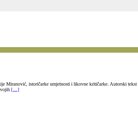
zije Miranović, istoričarke umjetnosti i likovne kritičarke. Autorski tek
svojih
[…]