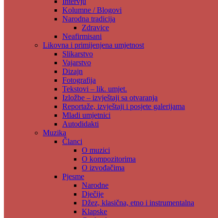
Intervju
Kolumne / Blogovi
Narodna tradicija
Zdravice
Neafirmisani
Likovna i primijenjena umjetnost
Slikarstvo
Vajarstvo
Dizajn
Fotografija
Tekstovi – lik. umjet.
Izložbe – izvještaji sa otvaranja
Reportaže, izvještaji i posjete galerijama
Mladi umjetnici
Autodidakti
Muzika
Članci
O muzici
O kompozitorima
O izvođačima
Pjesme
Narodne
Dječije
Džez, klasična, etno i instrumentalna
Klapske