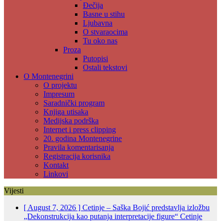
Đečija
Basne u stihu
Ljubavna
O stvaraocima
Tu oko nas
Proza
Putopisi
Ostali tekstovi
O Montenegrini
O projektu
Impresum
Saradnički program
Knjiga utisaka
Medijska podrška
Internet i press clipping
20. godina Montenegrine
Pravila komentarisanja
Registracija korisnika
Kontakt
Linkovi
Vijesti
[ August 7, 2026 ]
Cetinje – Saška Bojić predstavlja izložbu
„Dekonstrukcija kao putanja interpretacije figure“
Cetinje