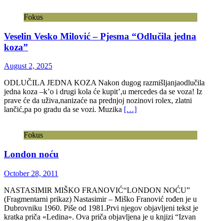
Fokus
Veselin Vesko Milović – Pjesma “Odlučila jedna
koza”
August 2, 2025
ODLUČILA JEDNA KOZA Nakon dugog razmišljanjaodlučila
jedna koza –k’o i drugi kola će kupit’,u mercedes da se voza! Iz
prave će da uživa,nanizaće na prednjoj nozinovi rolex, zlatni
lančić,pa po gradu da se vozi. Muzika
[…]
Fokus
London noću
October 28, 2011
NASTASIMIR MIŠKO FRANOVIĆ“LONDON NOĆU”
(Fragmentarni prikaz) Nastasimir – Miško Franović rođen je u
Dubrovniku 1960. Piše od 1981.Prvi njegov objavljeni tekst je
kratka priča «Ledina». Ova priča objavljena je u knjizi “Izvan