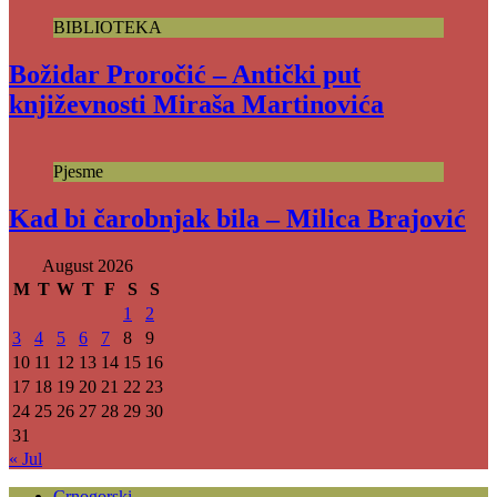
BIBLIOTEKA
Božidar Proročić – Antički put
književnosti Miraša Martinovića
Pjesme
Kad bi čarobnjak bila – Milica Brajović
August 2026
M
T
W
T
F
S
S
1
2
3
4
5
6
7
8
9
10
11
12
13
14
15
16
17
18
19
20
21
22
23
24
25
26
27
28
29
30
31
« Jul
Crnogorski