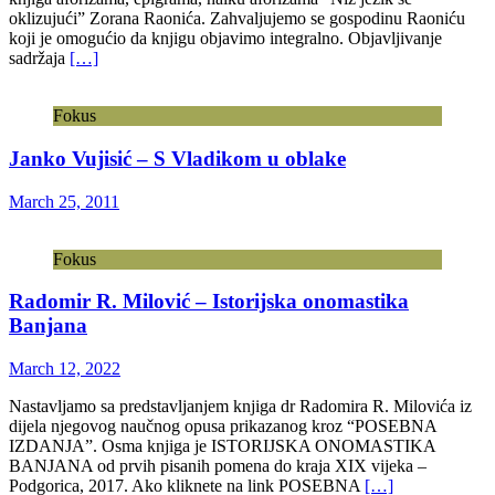
oklizujući” Zorana Raonića. Zahvaljujemo se gospodinu Raoniću
koji je omogućio da knjigu objavimo integralno. Objavljivanje
sadržaja
[…]
Fokus
Janko Vujisić – S Vladikom u oblake
March 25, 2011
Fokus
Radomir R. Milović – Istorijska onomastika
Banjana
March 12, 2022
Nastavljamo sa predstavljanjem knjiga dr Radomira R. Milovića iz
dijela njegovog naučnog opusa prikazanog kroz “POSEBNA
IZDANJA”. Osma knjiga je ISTORIJSKA ONOMASTIKA
BANJANA od prvih pisanih pomena do kraja XIX vijeka –
Podgorica, 2017. Ako kliknete na link POSEBNA
[…]