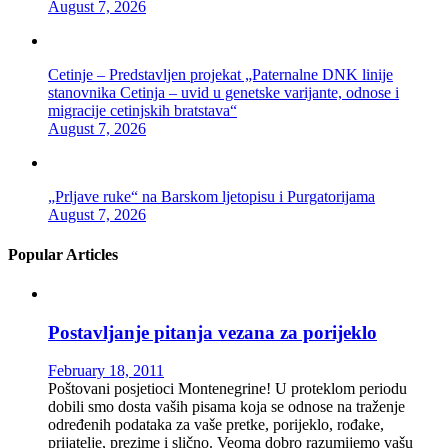
August 7, 2026
Cetinje – Predstavljen projekat „Paternalne DNK linije
stanovnika Cetinja – uvid u genetske varijante, odnose i
migracije cetinjskih bratstava“
August 7, 2026
„Prljave ruke“ na Barskom ljetopisu i Purgatorijama
August 7, 2026
Popular Articles
Postavljanje pitanja vezana za porijeklo
February 18, 2011
Poštovani posjetioci Montenegrine! U proteklom periodu
dobili smo dosta vaših pisama koja se odnose na traženje
određenih podataka za vaše pretke, porijeklo, rođake,
prijatelje, prezime i slično. Veoma dobro razumijemo vašu