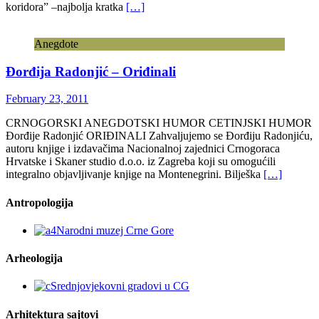
koridora” –najbolja kratka
[…]
Anegdote
Đorđija Radonjić – Oriđinali
February 23, 2011
CRNOGORSKI ANEGDOTSKI HUMOR CETINJSKI HUMOR
Đorđije Radonjić ORIĐINALI Zahvaljujemo se Đorđiju Radonjiću,
autoru knjige i izdavačima Nacionalnoj zajednici Crnogoraca
Hrvatske i Skaner studio d.o.o. iz Zagreba koji su omogućili
integralno objavljivanje knjige na Montenegrini. Bilješka
[…]
Antropologija
Arheologija
Arhitektura sajtovi