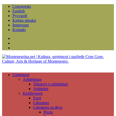
Crnogorski
English
Русский
Knjiga utisaka
Impresum
Kontakt
Facebook
Instagram
YouTube
Umjetnost
Arhitektura
Tekstovi o arhitekturi
Arhitekte
Književnost
Eseji
Literatura
Literatura za đecu
Proza