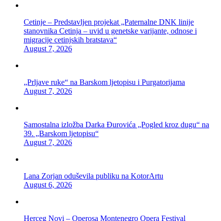
Cetinje – Predstavljen projekat „Paternalne DNK linije
stanovnika Cetinja – uvid u genetske varijante, odnose i
migracije cetinjskih bratstava“
August 7, 2026
„Prljave ruke“ na Barskom ljetopisu i Purgatorijama
August 7, 2026
Samostalna izložba Darka Đurovića „Pogled kroz dugu“ na
39. „Barskom ljetopisu“
August 7, 2026
Lana Zorjan oduševila publiku na KotorArtu
August 6, 2026
Herceg Novi – Operosa Montenegro Opera Festival