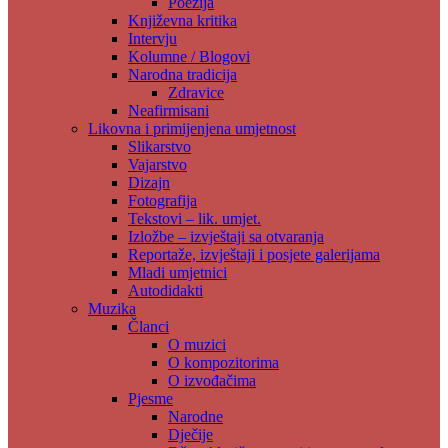
Poezija
Književna kritika
Intervju
Kolumne / Blogovi
Narodna tradicija
Zdravice
Neafirmisani
Likovna i primijenjena umjetnost
Slikarstvo
Vajarstvo
Dizajn
Fotografija
Tekstovi – lik. umjet.
Izložbe – izvještaji sa otvaranja
Reportaže, izvještaji i posjete galerijama
Mladi umjetnici
Autodidakti
Muzika
Članci
O muzici
O kompozitorima
O izvođačima
Pjesme
Narodne
Dječije