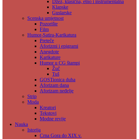
Džez, klasična, etno i instrumentalna
Klapske
Guslarske
Scenska umjetnost
Pozorište
Film
Humor-Satira-Karikatura
Preteče
Aforizmi i epigrami
Anegdote
Karikature
Humor u CG štampi
Žuč
Tuš
GOSTionica duha
Aforizam dana
Aforizam neđelje
Strip
Moda
Kreatori
Tekstovi
Modne revije
Nauka
Istorija
Crna Gora do XIX v.