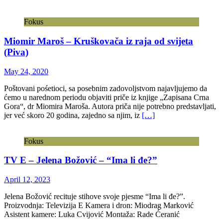
Fokus
Miomir Maroš – Kruškovača iz raja od svijeta
(Piva)
May 24, 2020
Poštovani pośetioci, sa posebnim zadovoljstvom najavljujemo da
ćemo u narednom periodu objaviti priče iz knjige „Zapisana Crna
Gora“, dr Miomira Maroša. Autora priča nije potrebno predstavljati,
jer već skoro 20 godina, zajedno sa njim, iz
[…]
Fokus
TV E – Jelena Božović – “Ima li đe?”
April 12, 2023
Jelena Božović recituje stihove svoje pjesme “Ima li đe?”.
Proizvodnja: Televizija E Kamera i dron: Miodrag Marković
Asistent kamere: Luka Cvijović Montaža: Rade Ćeranić