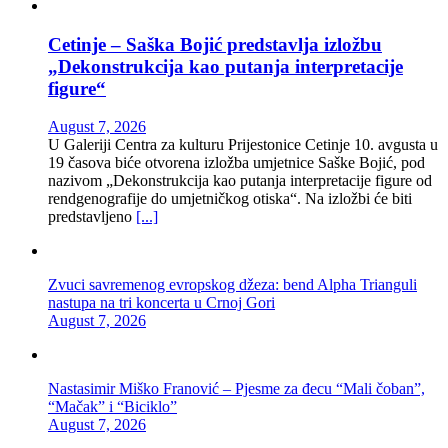
Cetinje – Saška Bojić predstavlja izložbu
„Dekonstrukcija kao putanja interpretacije
figure“
August 7, 2026
U Galeriji Centra za kulturu Prijestonice Cetinje 10. avgusta u
19 časova biće otvorena izložba umjetnice Saške Bojić, pod
nazivom „Dekonstrukcija kao putanja interpretacije figure od
rendgenografije do umjetničkog otiska“. Na izložbi će biti
predstavljeno
[...]
Zvuci savremenog evropskog džeza: bend Alpha Trianguli
nastupa na tri koncerta u Crnoj Gori
August 7, 2026
Nastasimir Miško Franović – Pjesme za đecu “Mali čoban”,
“Mačak” i “Biciklo”
August 7, 2026