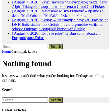
[ August 7, 2026 ]
Zvuci savremenog evropskog džeza: bend
Alpha Trianguli nastupa na tri koncerta u Crnoj Gori
Fokus
[ August 7, 2026 ]
Nastasimir Miško Franović – Pjesme za
đecu “Mali čoban”, “Mačak” i “Biciklo”
Fokus
[ August 7, 2026 ]
Cetinje – Predstavljen projekat „Paternalne
DNK linije stanovnika Cetinja – uvid u genetske varijante,
odnose i migracije cetinjskih bratstava“
Cetinje
[ August 7, 2026 ]
„Prljave ruke“ na Barskom ljetopisu i
Purgatorijama
Fokus
Search
for:
Home
čarobnjak iz oza
Nothing found
It seems we can’t find what you’re looking for. Perhaps searching
can help.
Search
Search
for:
Latest Articles