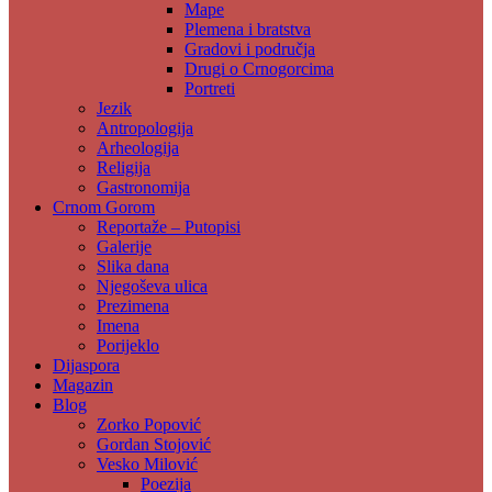
Mape
Plemena i bratstva
Gradovi i područja
Drugi o Crnogorcima
Portreti
Jezik
Antropologija
Arheologija
Religija
Gastronomija
Crnom Gorom
Reportaže – Putopisi
Galerije
Slika dana
Njegoševa ulica
Prezimena
Imena
Porijeklo
Dijaspora
Magazin
Blog
Zorko Popović
Gordan Stojović
Vesko Milović
Poezija