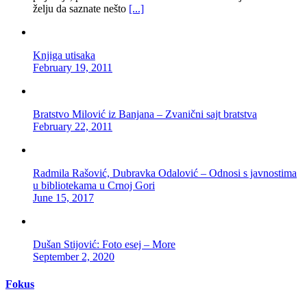
želju da saznate nešto
[...]
Knjiga utisaka
February 19, 2011
Bratstvo Milović iz Banjana – Zvanični sajt bratstva
February 22, 2011
Radmila Rašović, Dubravka Odalović – Odnosi s javnostima
u bibliotekama u Crnoj Gori
June 15, 2017
Dušan Stijović: Foto esej – More
September 2, 2020
Fokus