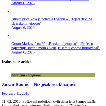
August 6, 2026
Istinita priča koja je potresla Evropu – „Hejsel ’85“ na
„Barskom ljetopisu“
August 6, 2026
Goran Marković na 39. „Barskom ljetopisu“: „Priče su
najvažnija stvar u mom životu, ja sam u osnovi pripovedač“
August 6, 2026
Izabrano iz arhive
Aforizmi i epigrami
Zoran Raonić – Niz jezik se oklizujući
February 11, 2016
11. 02. 2016. Poštovani pośetioci, ovih dana je iz štampe izašla
knjiga aforizama, epigrama, haiku aforizama “Niz jezik se