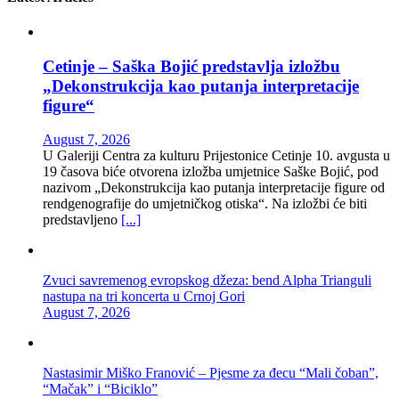
Cetinje – Saška Bojić predstavlja izložbu
„Dekonstrukcija kao putanja interpretacije
figure“
August 7, 2026
U Galeriji Centra za kulturu Prijestonice Cetinje 10. avgusta u
19 časova biće otvorena izložba umjetnice Saške Bojić, pod
nazivom „Dekonstrukcija kao putanja interpretacije figure od
rendgenografije do umjetničkog otiska“. Na izložbi će biti
predstavljeno
[...]
Zvuci savremenog evropskog džeza: bend Alpha Trianguli
nastupa na tri koncerta u Crnoj Gori
August 7, 2026
Nastasimir Miško Franović – Pjesme za đecu “Mali čoban”,
“Mačak” i “Biciklo”