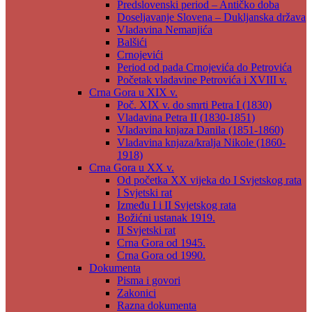
Predslovenski period – Antičko doba
Doseljavanje Slovena – Dukljanska država
Vladavina Nemanjića
Balšići
Crnojevići
Period od pada Crnojevića do Petrovića
Početak vladavine Petrovića i XVIII v.
Crna Gora u XIX v.
Poč. XIX v. do smrti Petra I (1830)
Vladavina Petra II (1830-1851)
Vladavina knjaza Danila (1851-1860)
Vladavina knjaza/kralja Nikole (1860-
1918)
Crna Gora u XX v.
Od početka XX vijeka do I Svjetskog rata
I Svjetski rat
Između I i II Svjetskog rata
Božićni ustanak 1919.
II Svjetski rat
Crna Gora od 1945.
Crna Gora od 1990.
Dokumenta
Pisma i govori
Zakonici
Razna dokumenta