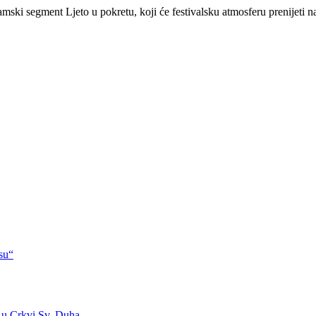
mski segment Ljeto u pokretu, koji će festivalsku atmosferu prenijeti na 
su“
 u Crkvi Sv. Duha