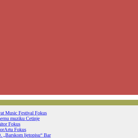
vat Music Festival
Fokus
mernu muziku
Cetinje
mitor
Fokus
otorArtu
Fokus
39. „Barskom ljetopisu“
Bar