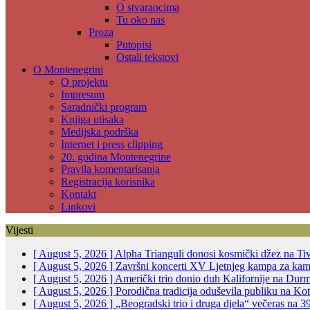
O stvaraocima
Tu oko nas
Proza
Putopisi
Ostali tekstovi
O Montenegrini
O projektu
Impresum
Saradnički program
Knjiga utisaka
Medijska podrška
Internet i press clipping
20. godina Montenegrine
Pravila komentarisanja
Registracija korisnika
Kontakt
Linkovi
Vijesti
[ August 5, 2026 ]
Alpha Trianguli donosi kosmički džez na Ti
[ August 5, 2026 ]
Završni koncerti XV Ljetnjeg kampa za ka
[ August 5, 2026 ]
Američki trio donio duh Kalifornije na Dur
[ August 5, 2026 ]
Porodična tradicija oduševila publiku na K
[ August 5, 2026 ]
„Beogradski trio i druga djela“ večeras na 