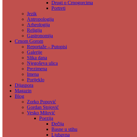
Drugi o Crnogorcima
Portreti
Jezik
Antropologija
Arheologija
Religija
Gastronomija
Crnom Gorom
Reportaže – Putopisi
Galerije
Slika dana
Njegoševa ulica
Prezimena
Imena
Porijeklo
Dijaspora
Magazin
Blog
Zorko Popović
Gordan Stojović
Vesko Milović
Poezija
Đečija
Basne u stihu
Ljubavna