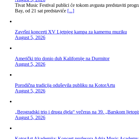
Tivat Music Festival publici će tokom avgusta predstaviti progra
Bay, od 21 sat predstaviće
[...]
Završni koncerti XV Ljetnjeg kampa za kamernu muziku
August 5, 2026
Američki trio donio duh Kalifornije na Durmitor
August 5, 2026
Porodična tradicija oduševila publiku na KotorArtu
August 5, 2026
„Beogradski trio i druga djela“ večeras na 39. „Barskom ljetopi
August 5, 2026
KotorArt Akademija: Koncert profesora Adria Music Academy