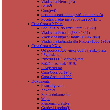
Vladavina Nemanjića
Balšići
Crnojevići
Period od pada Crnojevića do Petrovića
Početak vladavine Petrovića i XVIII v.
Crna Gora u XIX v.
Poč. XIX v. do smrti Petra I (1830)
Vladavina Petra II (1830-1851)
Vladavina knjaza Danila (1851-1860)
Vladavina knjaza/kralja Nikole (1860-1918)
Crna Gora u XX v.
Od početka XX vijeka do I Svjetskog rata
I Svjetski rat
Između I i II Svjetskog rata
Božićni ustanak 1919.
II Svjetski rat
Crna Gora od 1945.
Crna Gora od 1990.
Dokumenta
Pisma i govori
Zakonici
Razna dokumenta
Mape
Plemena i bratstva
Gradovi i područja