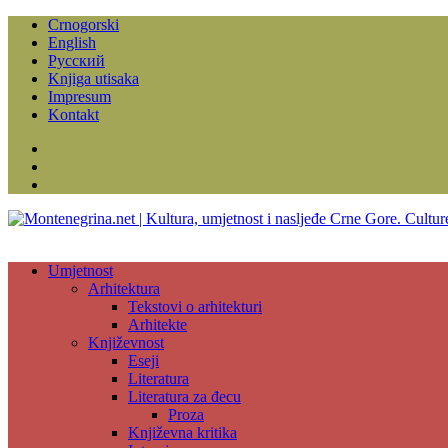
Crnogorski
English
Русский
Knjiga utisaka
Impresum
Kontakt
Facebook
Instagram
YouTube
Umjetnost
Arhitektura
Tekstovi o arhitekturi
Arhitekte
Književnost
Eseji
Literatura
Literatura za đecu
Proza
Književna kritika