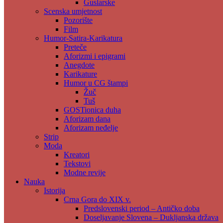
Guslarske
Scenska umjetnost
Pozorište
Film
Humor-Satira-Karikatura
Preteče
Aforizmi i epigrami
Anegdote
Karikature
Humor u CG štampi
Žuč
Tuš
GOSTionica duha
Aforizam dana
Aforizam neđelje
Strip
Moda
Kreatori
Tekstovi
Modne revije
Nauka
Istorija
Crna Gora do XIX v.
Predslovenski period – Antičko doba
Doseljavanje Slovena – Dukljanska država