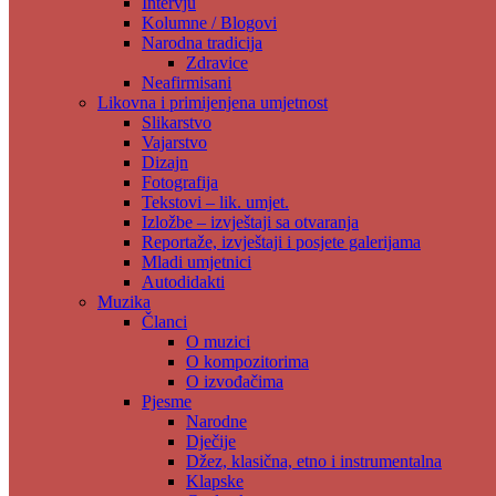
Intervju
Kolumne / Blogovi
Narodna tradicija
Zdravice
Neafirmisani
Likovna i primijenjena umjetnost
Slikarstvo
Vajarstvo
Dizajn
Fotografija
Tekstovi – lik. umjet.
Izložbe – izvještaji sa otvaranja
Reportaže, izvještaji i posjete galerijama
Mladi umjetnici
Autodidakti
Muzika
Članci
O muzici
O kompozitorima
O izvođačima
Pjesme
Narodne
Dječije
Džez, klasična, etno i instrumentalna
Klapske