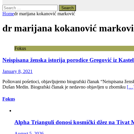
Search
for:
Home
dr marijana kokanović marković
dr marijana kokanović markovi
Fokus
Neispisana ženska istorija porodice Gregović iz Kast
January 8, 2021
Poštovani pośetioci, objavljujemo biografski članak “Neispisana žens
Dušan Medin. Biografski članak je nedavno objavljen u zborniku
[…
Fokus
Alpha Trianguli donosi kosmički džez na Tivat M
August 5, 2026