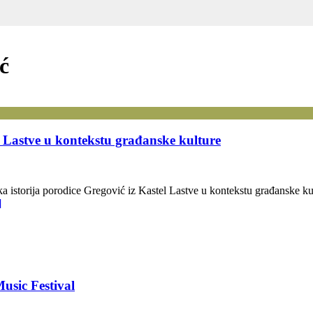
ć
el Lastve u kontekstu građanske kulture
ka istorija porodice Gregović iz Kastel Lastve u kontekstu građanske 
]
usic Festival