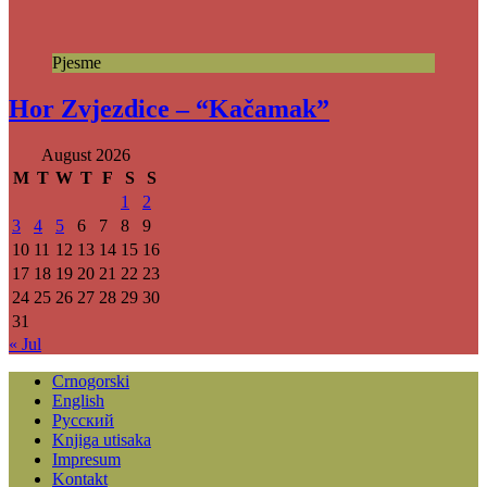
Pjesme
Hor Zvjezdice – “Kačamak”
August 2026
M
T
W
T
F
S
S
1
2
3
4
5
6
7
8
9
10
11
12
13
14
15
16
17
18
19
20
21
22
23
24
25
26
27
28
29
30
31
« Jul
Crnogorski
English
Русский
Knjiga utisaka
Impresum
Kontakt