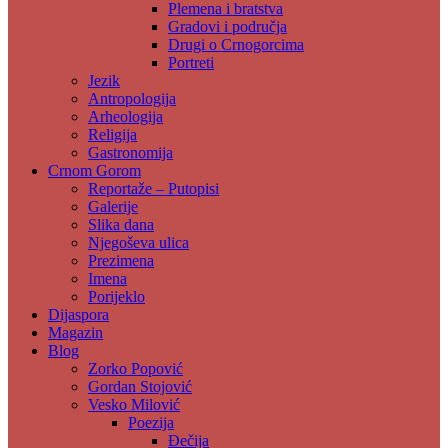
Plemena i bratstva
Gradovi i područja
Drugi o Crnogorcima
Portreti
Jezik
Antropologija
Arheologija
Religija
Gastronomija
Crnom Gorom
Reportaže – Putopisi
Galerije
Slika dana
Njegoševa ulica
Prezimena
Imena
Porijeklo
Dijaspora
Magazin
Blog
Zorko Popović
Gordan Stojović
Vesko Milović
Poezija
Đečija