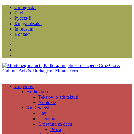
Crnogorski
English
Русский
Knjiga utisaka
Impresum
Kontakt
Facebook
Instagram
YouTube
Umjetnost
Arhitektura
Tekstovi o arhitekturi
Arhitekte
Književnost
Eseji
Literatura
Literatura za đecu
Proza