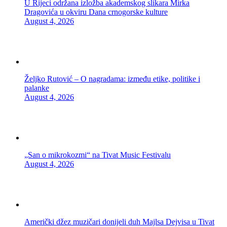
U Rijeci održana izložba akademskog slikara Mirka
Dragovića u okviru Dana crnogorske kulture
August 4, 2026
Željko Rutović – O nagradama: između etike, politike i
palanke
August 4, 2026
„San o mikrokozmi“ na Tivat Music Festivalu
August 4, 2026
Američki džez muzičari donijeli duh Majlsa Dejvisa u Tivat