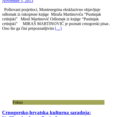
November 5, 2013
Poštovani posjetioci, Montenegrina ekskluzivno objavljuje
odlomak iz rukopisne knjige Miraša Martinovića “Pustinjak
cetinjski” Miraš Martinović Odlomak iz knjige “Pustinjak
cetinjski” MIRAŠ MARTINOVIĆ je poznati crnogorski pisac.
Ono što ga čini prepoznatljivim
[…]
Fokus
Crnogorsko-hrvatska kulturna saradnja: