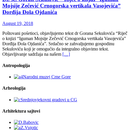
Mojsije Zečević Crnogorska vertikala Vasojevića”
Đorđija Đola Ojdanića
August 19, 2018
Poštovani pośetioci, objavljujemo tekst dr Gorana Sekulovića “Riječ
o knjizi “Iguman Mojsije Zečević Crnogorska vertikala Vasojevića”
Đorđija Đola Ojdanića”. Srdačno se zahvaljujemo gospodinu
Sekuloviću koji je omogućio da integralno objavimo tekst.
Objavljivanje sadržaja na našem
[…]
Antropologija
Arheologija
Arhitektura sajtovi