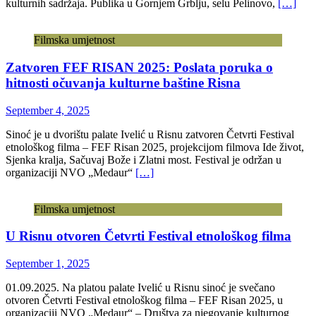
kulturnih sadržaja. Publika u Gornjem Grblju, selu Pelinovo,
[…]
Filmska umjetnost
Zatvoren FEF RISAN 2025: Poslata poruka o
hitnosti očuvanja kulturne baštine Risna
September 4, 2025
Sinoć je u dvorištu palate Ivelić u Risnu zatvoren Četvrti Festival
etnološkog filma – FEF Risan 2025, projekcijom filmova Ide život,
Sjenka kralja, Sačuvaj Bože i Zlatni most. Festival je održan u
organizaciji NVO „Medaur“
[…]
Filmska umjetnost
U Risnu otvoren Četvrti Festival etnološkog filma
September 1, 2025
01.09.2025. Na platou palate Ivelić u Risnu sinoć je svečano
otvoren Četvrti Festival etnološkog filma – FEF Risan 2025, u
organizaciji NVO „Medaur“ – Društva za njegovanje kulturnog