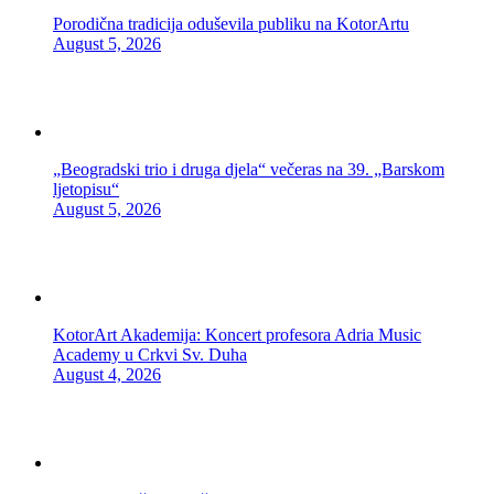
Porodična tradicija oduševila publiku na KotorArtu
August 5, 2026
„Beogradski trio i druga djela“ večeras na 39. „Barskom
ljetopisu“
August 5, 2026
KotorArt Akademija: Koncert profesora Adria Music
Academy u Crkvi Sv. Duha
August 4, 2026