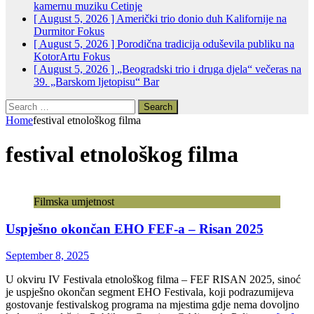
kamernu muziku
Cetinje
[ August 5, 2026 ]
Američki trio donio duh Kalifornije na
Durmitor
Fokus
[ August 5, 2026 ]
Porodična tradicija oduševila publiku na
KotorArtu
Fokus
[ August 5, 2026 ]
„Beogradski trio i druga djela“ večeras na
39. „Barskom ljetopisu“
Bar
Search
for:
Home
festival etnološkog filma
festival etnološkog filma
Filmska umjetnost
Uspješno okončan EHO FEF-a – Risan 2025
September 8, 2025
U okviru IV Festivala etnološkog filma – FEF RISAN 2025, sinoć
je uspješno okončan segment EHO Festivala, koji podrazumijeva
gostovanje festivalskog programa na mjestima gdje nema dovoljno