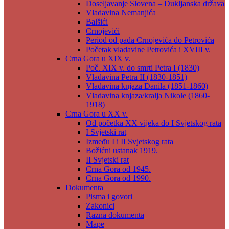
Doseljavanje Slovena – Dukljanska država
Vladavina Nemanjića
Balšići
Crnojevići
Period od pada Crnojevića do Petrovića
Početak vladavine Petrovića i XVIII v.
Crna Gora u XIX v.
Poč. XIX v. do smrti Petra I (1830)
Vladavina Petra II (1830-1851)
Vladavina knjaza Danila (1851-1860)
Vladavina knjaza/kralja Nikole (1860-
1918)
Crna Gora u XX v.
Od početka XX vijeka do I Svjetskog rata
I Svjetski rat
Između I i II Svjetskog rata
Božićni ustanak 1919.
II Svjetski rat
Crna Gora od 1945.
Crna Gora od 1990.
Dokumenta
Pisma i govori
Zakonici
Razna dokumenta
Mape