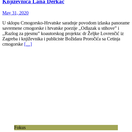
Književnica Lana Derkač
May 31, 2020
U sklopu Crnogorsko-Hrvatske saradnje povodom izlaska panorame
savremene crnogorske i hrvatske poezije ,,Odlazak u stihove” i
,,Razlog za pjesmu” koautorskog projekta: dr Željke Lovrenčić iz
Zagreba i književnika i publiciste Božidara Proročića sa Cetinja
crnogorske
[…]
Fokus