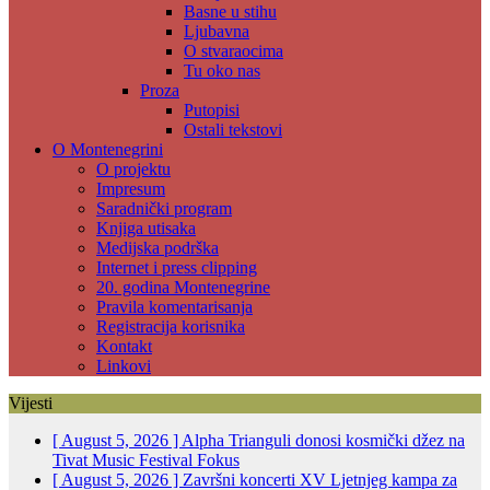
Basne u stihu
Ljubavna
O stvaraocima
Tu oko nas
Proza
Putopisi
Ostali tekstovi
O Montenegrini
O projektu
Impresum
Saradnički program
Knjiga utisaka
Medijska podrška
Internet i press clipping
20. godina Montenegrine
Pravila komentarisanja
Registracija korisnika
Kontakt
Linkovi
Vijesti
[ August 5, 2026 ]
Alpha Trianguli donosi kosmički džez na
Tivat Music Festival
Fokus
[ August 5, 2026 ]
Završni koncerti XV Ljetnjeg kampa za