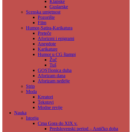
Klapske
Guslarske
Scenska umjetnost
Pozorište
Film
Humor-Satira-Karikatura
Preteče
Aforizmi i epigrami
Anegdote
Karikature
Humor u CG štampi
Žuč
Tuš
GOSTionica duha
Aforizam dana
Aforizam neđelje
Strip
Moda
Kreatori
Tekstovi
Modne revije
Nauka
Istorija
Crna Gora do XIX v.
Predslovenski period – Antičko doba