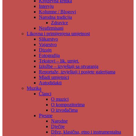
Književna kritika
Intervju
Kolumne / Blogovi
Narodna tradicija
Zdravice
Neafirmisani
Likovna i primijenjena umjetnost
Slikarstvo
Vajarstvo
Dizajn
Fotografija
Tekstovi – lik. umjet.
Izložbe – izvještaji sa otvaranja
Reportaže, izvještaji i posjete galerijama
Mladi umjetnici
Autodidakti
Muzika
Članci
O muzici
O kompozitorima
O izvođačima
Pjesme
Narodne
Dječije
Džez, klasična, etno i instrumentalna