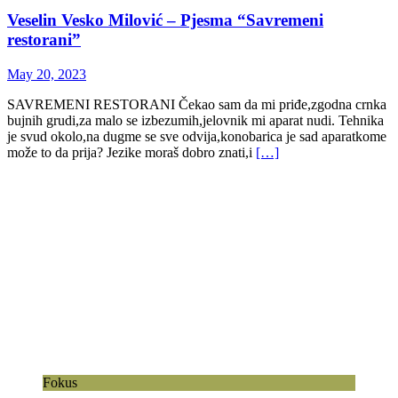
Veselin Vesko Milović – Pjesma “Savremeni
restorani”
May 20, 2023
SAVREMENI RESTORANI Čekao sam da mi priđe,zgodna crnka
bujnih grudi,za malo se izbezumih,jelovnik mi aparat nudi. Tehnika
je svud okolo,na dugme se sve odvija,konobarica je sad aparatkome
može to da prija? Jezike moraš dobro znati,i
[…]
Fokus