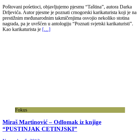
Poštovani pośetioci, objavljujemo pjesmu “Taština”, autora Darka
Drljevića. Autor pjesme je poznati crnogorski karikaturista koji je na
prestižnim međunarodnim takmičenjima osvojio nekoliko stotina
nagrada, pa je uvršćen u antologiju “Poznati svjetski karikaturisti”.
Kao karikaturista je
[…]
Fokus
Miraš Martinović – Odlomak iz knjige
“PUSTINJAK CETINJSKI”