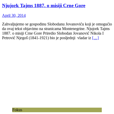
Njujork Tajms 1887. o misiji Crne Gore
April 30, 2014
Zahvaljujemo se gospodinu Slobodanu Jovanoviću koji je omogućio
da ovaj tekst objavimo na stranicama Montenegrine. Njujork Tajms
1887. o misiji Crne Gore Priredio Slobodan Jovanović Nikola I
Petrović Njegoš (1841-1921) bio je posljednji vladar iz
[…]
Fokus