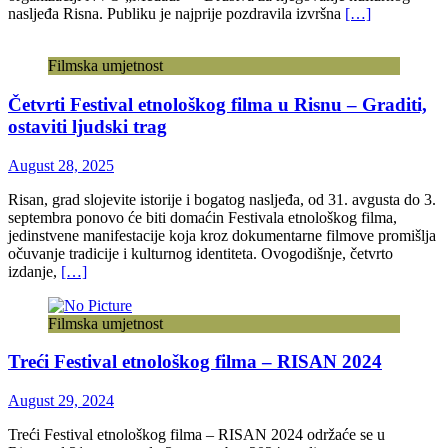
nasljeđa Risna. Publiku je najprije pozdravila izvršna
[…]
Filmska umjetnost
Četvrti Festival etnološkog filma u Risnu – Graditi,
ostaviti ljudski trag
August 28, 2025
Risan, grad slojevite istorije i bogatog nasljeđa, od 31. avgusta do 3.
septembra ponovo će biti domaćin Festivala etnološkog filma,
jedinstvene manifestacije koja kroz dokumentarne filmove promišlja
očuvanje tradicije i kulturnog identiteta. Ovogodišnje, četvrto
izdanje,
[…]
Filmska umjetnost
Treći Festival etnološkog filma – RISAN 2024
August 29, 2024
Treći Festival etnološkog filma – RISAN 2024 održaće se u