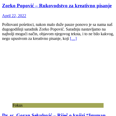
Zorko Popović – Rukovodstvo za kreativno pisanje
April 22, 2022
Poštovani pośetioci, nakon malo duže pauze ponovo je sa nama naš
dugogodišnji saradnik Zorko Popović. Saradnju nastavljamo na
najbolji mogući način, objavom njegovog teksta, i to ne bilo kakvog,
nego upustvom za kreativno pisanje, koji
[…]
Fokus
Dr. sc. Goran Sekulović – Riječ o knjizi “Iguman