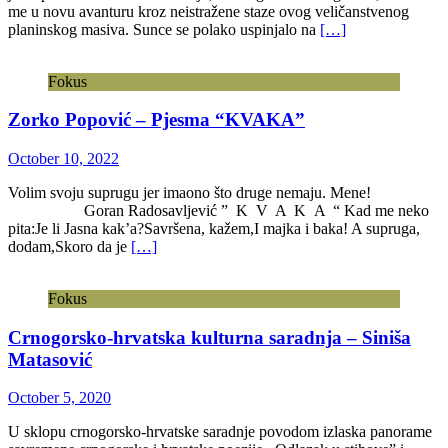
me u novu avanturu kroz neistražene staze ovog veličanstvenog
planinskog masiva. Sunce se polako uspinjalo na
[…]
Fokus
Zorko Popović – Pjesma “KVAKA”
October 10, 2022
Volim svoju suprugu jer imaono što druge nemaju. Mene!
Goran Radosavljević ” K V A K A “ Kad me neko
pita:Je li Jasna kak’a?Savršena, kažem,I majka i baka! A supruga,
dodam,Skoro da je
[…]
Fokus
Crnogorsko-hrvatska kulturna saradnja – Siniša
Matasović
October 5, 2020
U sklopu crnogorsko-hrvatske saradnje povodom izlaska panorame