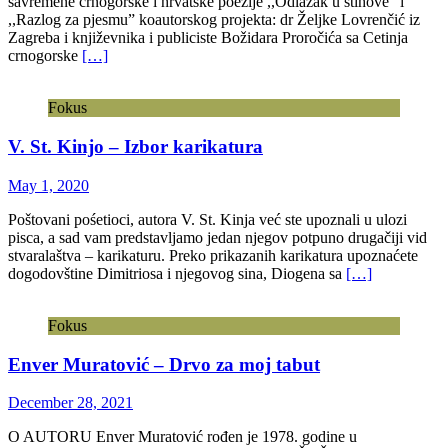
savremene crnogorske i hrvatske poezije ,,Odlazak u stihove” i
,,Razlog za pjesmu” koautorskog projekta: dr Željke Lovrenčić iz
Zagreba i književnika i publiciste Božidara Proročića sa Cetinja
crnogorske
[…]
Fokus
V. St. Kinjo – Izbor karikatura
May 1, 2020
Poštovani pośetioci, autora V. St. Kinja već ste upoznali u ulozi
pisca, a sad vam predstavljamo jedan njegov potpuno drugačiji vid
stvaralaštva – karikaturu. Preko prikazanih karikatura upoznaćete
dogodovštine Dimitriosa i njegovog sina, Diogena sa
[…]
Fokus
Enver Muratović – Drvo za moj tabut
December 28, 2021
O AUTORU Enver Muratović rođen je 1978. godine u