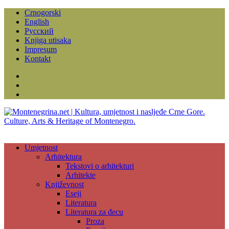
Crnogorski
English
Русский
Knjiga utisaka
Impresum
Kontakt
Facebook
Instagram
YouTube
Umjetnost
Arhitektura
Tekstovi o arhitekturi
Arhitekte
Književnost
Eseji
Literatura
Literatura za đecu
Proza