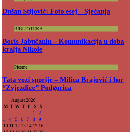
Dušan Stijović: Foto esej – Sjećanja
BIBLIOTEKA
Boris Jabučanin – Komunikacija u doba
kralja Nikole
Pjesme
Tata vozi sporije – Milica Brajović i hor
“Zvjezdice” Podgorica
August 2026
M
T
W
T
F
S
S
1
2
3
4
5
6
7
8
9
10
11
12
13
14
15
16