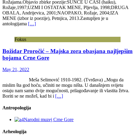
Rožajama.Objavio zbirke poezije:SUNCE U ČAŠI (haiku),
Rožaje,1997;UZMI I OSTATAK MENE, Pljevlja, 1998;DRUGA
OBALA, Andrijevica, 2001;NAOPAKO, Rožaje, 2004;IZA
MENE (izbor iz poezije), Petnjica, 2013.Zastupljen je u
antologijama
[…]
Fokus
Božidar Proročić – Majska zora obasjana najljepšim
bojama Crne Gore
May 21, 2022
Meša Selimović 1910-1982. (Tvrđava) ,,Mogu da
mislim šta god hoću, učiniti ne mogu ništa. U današnjem svijetu
ostaju nam samo dvije mogućnosti, prilagođavanje ili vlastita žrtva.
Boriti se ne možeš, kad bi i
[…]
Antropologija
Arheologija