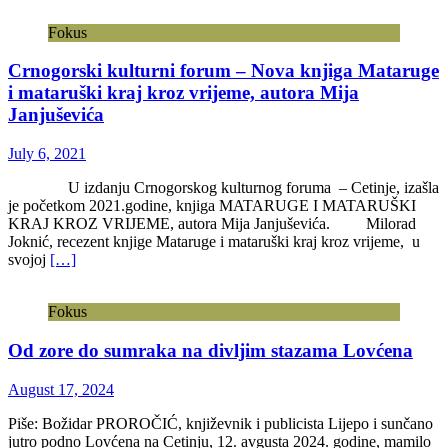
Fokus
Crnogorski kulturni forum – Nova knjiga Mataruge
i mataruški kraj kroz vrijeme, autora Mija
Janjuševića
July 6, 2021
U izdanju Crnogorskog kulturnog foruma – Cetinje, izašla
je početkom 2021.godine, knjiga MATARUGE I MATARUŠKI
KRAJ KROZ VRIJEME, autora Mija Janjuševića. Milorad
Joknić, recezent knjige Mataruge i mataruški kraj kroz vrijeme, u
svojoj
[…]
Fokus
Od zore do sumraka na divljim stazama Lovćena
August 17, 2024
Piše: Božidar PROROČIĆ, književnik i publicista Lijepo i sunčano
jutro podno Lovćena na Cetinju, 12. avgusta 2024. godine, mamilo