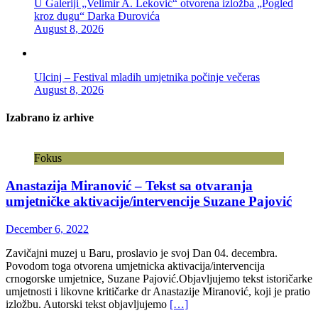
U Galeriji „Velimir A. Leković“ otvorena izložba „Pogled
kroz dugu“ Darka Đurovića
August 8, 2026
Ulcinj – Festival mladih umjetnika počinje večeras
August 8, 2026
Izabrano iz arhive
Fokus
Anastazija Miranović – Tekst sa otvaranja
umjetničke aktivacije/intervencije Suzane Pajović
December 6, 2022
Zavičajni muzej u Baru, proslavio je svoj Dan 04. decembra.
Povodom toga otvorena umjetnicka aktivacija/intervencija
crnogorske umjetnice, Suzane Pajović.Objavljujemo tekst istoričarke
umjetnosti i likovne kritičarke dr Anastazije Miranović, koji je pratio
izložbu. Autorski tekst objavljujemo
[…]