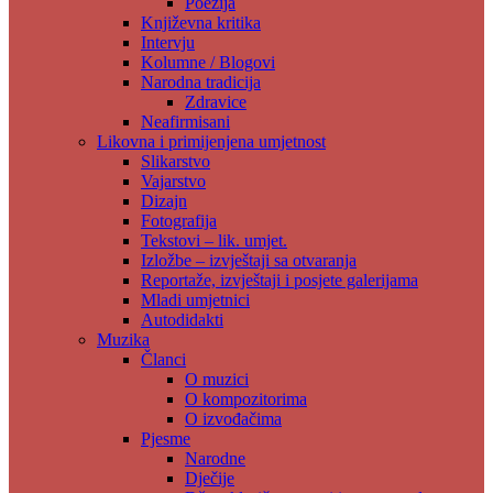
Poezija
Književna kritika
Intervju
Kolumne / Blogovi
Narodna tradicija
Zdravice
Neafirmisani
Likovna i primijenjena umjetnost
Slikarstvo
Vajarstvo
Dizajn
Fotografija
Tekstovi – lik. umjet.
Izložbe – izvještaji sa otvaranja
Reportaže, izvještaji i posjete galerijama
Mladi umjetnici
Autodidakti
Muzika
Članci
O muzici
O kompozitorima
O izvođačima
Pjesme
Narodne
Dječije