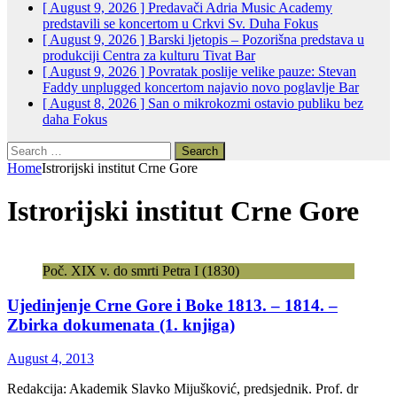
[ August 9, 2026 ]
Predavači Adria Music Academy
predstavili se koncertom u Crkvi Sv. Duha
Fokus
[ August 9, 2026 ]
Barski ljetopis – Pozorišna predstava u
produkciji Centra za kulturu Tivat
Bar
[ August 9, 2026 ]
Povratak poslije velike pauze: Stevan
Faddy unplugged koncertom najavio novo poglavlje
Bar
[ August 8, 2026 ]
San o mikrokozmi ostavio publiku bez
daha
Fokus
Search
for:
Home
Istrorijski institut Crne Gore
Istrorijski institut Crne Gore
Poč. XIX v. do smrti Petra I (1830)
Ujedinjenje Crne Gore i Boke 1813. – 1814. –
Zbirka dokumenata (1. knjiga)
August 4, 2013
Redakcija: Akademik Slavko Mijušković, predsjednik. Prof. dr