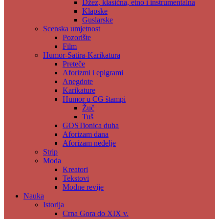
Džez, klasična, etno i instrumentalna
Klapske
Guslarske
Scenska umjetnost
Pozorište
Film
Humor-Satira-Karikatura
Preteče
Aforizmi i epigrami
Anegdote
Karikature
Humor u CG štampi
Žuč
Tuš
GOSTionica duha
Aforizam dana
Aforizam neđelje
Strip
Moda
Kreatori
Tekstovi
Modne revije
Nauka
Istorija
Crna Gora do XIX v.