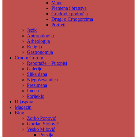
Mape
Plemena i bratstva
Gradovi i područja
Drugi o Crnogorcima
Portreti
Jezik
Antropologija
Arheologija
Religija
Gastronomija
Crnom Gorom
Reportaže – Putopisi
Galerije
Slika dana
Njegoševa ulica
Prezimena
Imena
Porijeklo
Dijaspora
Magazin
Blog
Zorko Popović
Gordan Stojović
Vesko Milović
Poezija