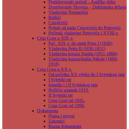
Predslovenski period – Antičko doba
Doseljavanje Slovena – Dukljanska država
Vladavina Nemanjića
Balšići
Crnojevići
Period od pada Crnojevića do Petrovića
Početak vladavine Petrovića i XVIII v.
Crna Gora u XIX v.
Poč. XIX v. do smrti Petra I (1830)
Vladavina Petra II (1830-1851)
Vladavina knjaza Danila (1851-1860)
Vladavina knjaza/kralja Nikole (1860-
1918)
Crna Gora u XX v.
Od početka XX vijeka do I Svjetskog rata
I Svjetski rat
Između I i II Svjetskog rata
Božićni ustanak 1919.
II Svjetski rat
Crna Gora od 1945.
Crna Gora od 1990.
Dokumenta
Pisma i govori
Zakonici
Razna dokumenta