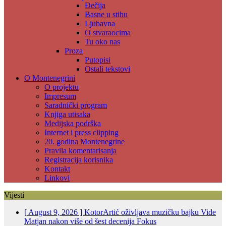
Đečija
Basne u stihu
Ljubavna
O stvaraocima
Tu oko nas
Proza
Putopisi
Ostali tekstovi
O Montenegrini
O projektu
Impresum
Saradnički program
Knjiga utisaka
Medijska podrška
Internet i press clipping
20. godina Montenegrine
Pravila komentarisanja
Registracija korisnika
Kontakt
Linkovi
Vijesti
[ August 9, 2026 ]
KotorArtić oživljava muzičku bajku Vide
Matjan nakon više od šest decenija
Fokus