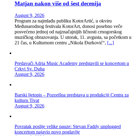
Matjan nakon više od šest decenija
August 9, 2026
Program za najmlađu publiku KotorArtić, u okviru
Međunarodnog festivala KotorArt, donosi posebno veče
posvećeno jednoj od najznačajnijih ličnosti crnogorskog
muzičkog obrazovanja. U utorak, 11. avgusta, sa početkom u
21 čas, u Kulturnom centru „Nikola Đurković“,
[...]
Predavači Adria Music Academy predstavili se koncertom u
Crkvi Sv. Duha
August 9, 2026
Barski ljetopis – Pozorišna predstava u produkciji Centra za
kulturu Tivat
August 9, 2026
Povratak poslije velike pauze: Stevan Faddy unplugged
koncertom najavio novo poglavlje