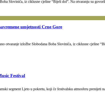
oba Slovinića, iz ciklusne cjeline “Bijeli dol”. Na otvaranju su gov
 savremene umjetnosti Crne Gore
no otvaranje izložbe Slobodana Boba Slovinića, iz ciklusne cjeline “B
usic Festival
mski segment Ljeto u pokretu, koji će festivalsku atmosferu prenijeti na 