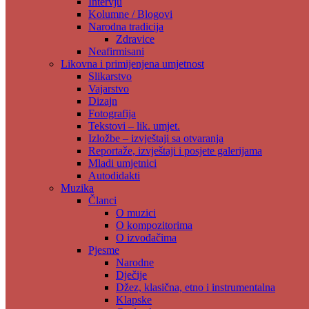
Intervju
Kolumne / Blogovi
Narodna tradicija
Zdravice
Neafirmisani
Likovna i primijenjena umjetnost
Slikarstvo
Vajarstvo
Dizajn
Fotografija
Tekstovi – lik. umjet.
Izložbe – izvještaji sa otvaranja
Reportaže, izvještaji i posjete galerijama
Mladi umjetnici
Autodidakti
Muzika
Članci
O muzici
O kompozitorima
O izvođačima
Pjesme
Narodne
Dječije
Džez, klasična, etno i instrumentalna
Klapske