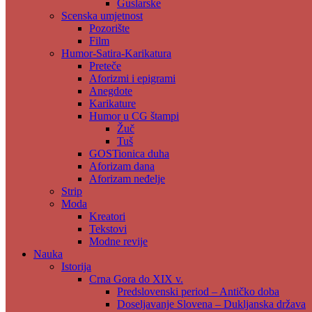
Guslarske
Scenska umjetnost
Pozorište
Film
Humor-Satira-Karikatura
Preteče
Aforizmi i epigrami
Anegdote
Karikature
Humor u CG štampi
Žuč
Tuš
GOSTionica duha
Aforizam dana
Aforizam neđelje
Strip
Moda
Kreatori
Tekstovi
Modne revije
Nauka
Istorija
Crna Gora do XIX v.
Predslovenski period – Antičko doba
Doseljavanje Slovena – Dukljanska država