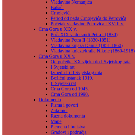
Vladavina Nemanjića
Balšići
Crnojevići
Period od pada Crnojevića do Petrovića
Početak vladavine Petrovića i XVIII v.
Crna Gora u XIX v.
Poč. XIX v. do smrti Petra I (1830)
Vladavina Petra II (1830-1851)
Vladavina knjaza Danila (1851-1860)
Vladavina knjaza/kralja Nikole (1860-1918)
Crna Gora u XX v.
Od početka XX vijeka do I Svjetskog rata
I Svjetski rat
Između I i II Svjetskog rata
Božićni ustanak 1919.
II Svjetski rat
Crna Gora od 1945.
Crna Gora od 1990.
Dokumenta
Pisma i govori
Zakonici
Razna dokumenta
Mape
Plemena i bratstva
Gradovi i područja