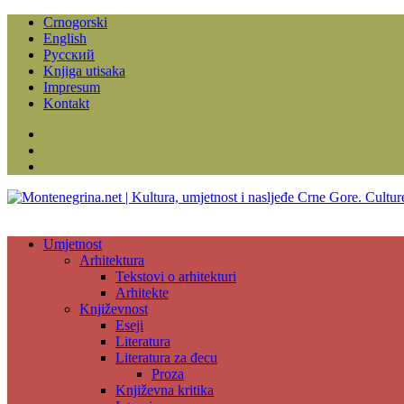
Crnogorski
English
Русский
Knjiga utisaka
Impresum
Kontakt
Facebook
Instagram
YouTube
Umjetnost
Arhitektura
Tekstovi o arhitekturi
Arhitekte
Književnost
Eseji
Literatura
Literatura za đecu
Proza
Književna kritika