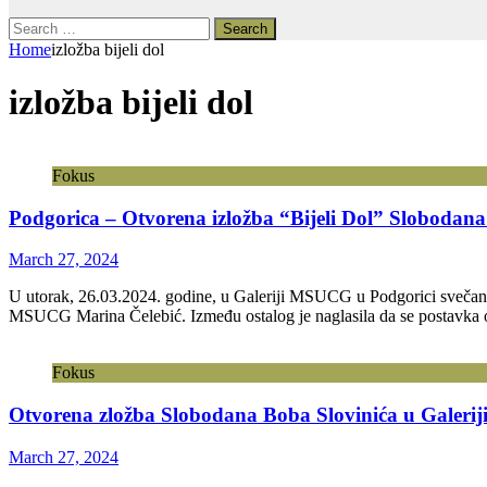
Search
for:
Home
izložba bijeli dol
izložba bijeli dol
Fokus
Podgorica – Otvorena izložba “Bijeli Dol” Slobodana
March 27, 2024
U utorak, 26.03.2024. godine, u Galeriji MSUCG u Podgorici svečano j
MSUCG Marina Čelebić. Između ostalog je naglasila da se postavka
Fokus
Otvorena zložba Slobodana Boba Slovinića u Galerij
March 27, 2024