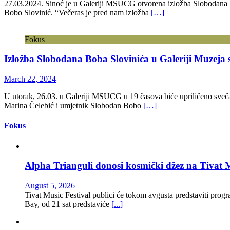
27.03.2024. Sinoć je u Galeriji MSUCG otvorena izložba Slobodana B
Bobo Slovinić. “Večeras je pred nam izložba
[…]
Fokus
Izložba Slobodana Boba Slovinića u Galeriji Muzeja
March 22, 2024
U utorak, 26.03. u Galeriji MSUCG u 19 časova biće upriličeno sveča
Marina Čelebić i umjetnik Slobodan Bobo
[…]
Fokus
Alpha Trianguli donosi kosmički džez na Tivat M
August 5, 2026
Tivat Music Festival publici će tokom avgusta predstaviti progra
Bay, od 21 sat predstaviće
[...]