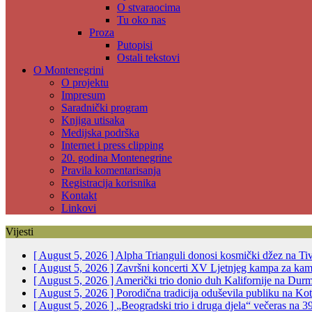
O stvaraocima
Tu oko nas
Proza
Putopisi
Ostali tekstovi
O Montenegrini
O projektu
Impresum
Saradnički program
Knjiga utisaka
Medijska podrška
Internet i press clipping
20. godina Montenegrine
Pravila komentarisanja
Registracija korisnika
Kontakt
Linkovi
Vijesti
[ August 5, 2026 ]
Alpha Trianguli donosi kosmički džez na Ti
[ August 5, 2026 ]
Završni koncerti XV Ljetnjeg kampa za ka
[ August 5, 2026 ]
Američki trio donio duh Kalifornije na Dur
[ August 5, 2026 ]
Porodična tradicija oduševila publiku na K
[ August 5, 2026 ]
„Beogradski trio i druga djela“ večeras na 