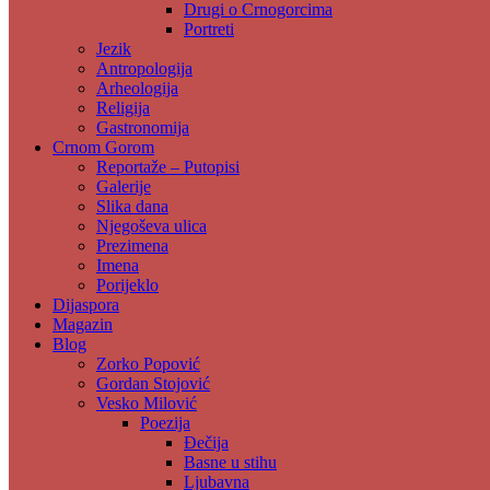
Drugi o Crnogorcima
Portreti
Jezik
Antropologija
Arheologija
Religija
Gastronomija
Crnom Gorom
Reportaže – Putopisi
Galerije
Slika dana
Njegoševa ulica
Prezimena
Imena
Porijeklo
Dijaspora
Magazin
Blog
Zorko Popović
Gordan Stojović
Vesko Milović
Poezija
Đečija
Basne u stihu
Ljubavna