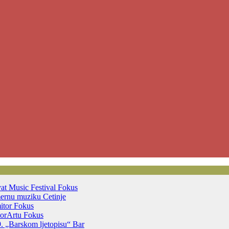
vat Music Festival
Fokus
mernu muziku
Cetinje
mitor
Fokus
otorArtu
Fokus
39. „Barskom ljetopisu“
Bar