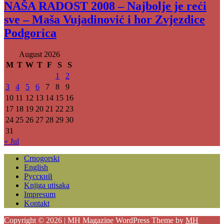
NAŠA RADOST 2008 – Najbolje je reći
sve – Maša Vujadinović i hor Zvjezdice
Podgorica
August 2026
M
T
W
T
F
S
S
1
2
3
4
5
6
7
8
9
10
11
12
13
14
15
16
17
18
19
20
21
22
23
24
25
26
27
28
29
30
31
« Jul
Crnogorski
English
Русский
Knjiga utisaka
Impresum
Kontakt
Copyright © 2026 | MH Magazine WordPress Theme by
MH