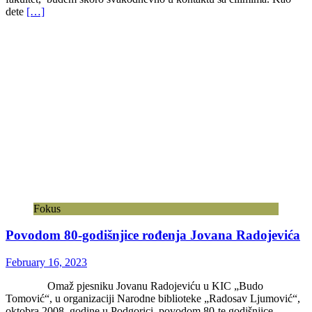
dete
[…]
Fokus
Povodom 80-godišnjice rođenja Jovana Radojevića
February 16, 2023
Omaž pjesniku Jovanu Radojeviću u KIC „Budo
Tomović“, u organizaciji Narodne biblioteke „Radosav Ljumović“,
oktobra 2008. godine u Podgorici, povodom 80-te godišnjice