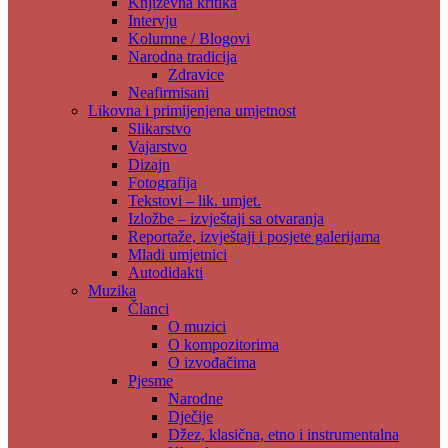
Književna kritika
Intervju
Kolumne / Blogovi
Narodna tradicija
Zdravice
Neafirmisani
Likovna i primijenjena umjetnost
Slikarstvo
Vajarstvo
Dizajn
Fotografija
Tekstovi – lik. umjet.
Izložbe – izvještaji sa otvaranja
Reportaže, izvještaji i posjete galerijama
Mladi umjetnici
Autodidakti
Muzika
Članci
O muzici
O kompozitorima
O izvođačima
Pjesme
Narodne
Dječije
Džez, klasična, etno i instrumentalna