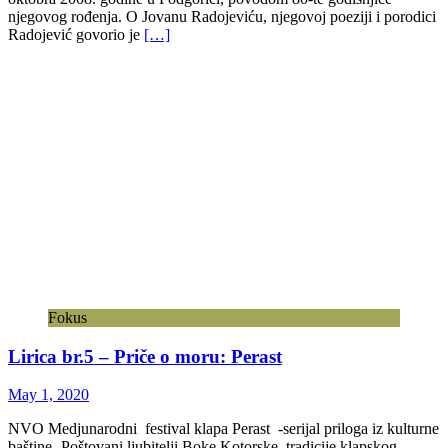
njegovog rođenja. O Jovanu Radojeviću, njegovoj poeziji i porodici
Radojević govorio je
[…]
Fokus
Lirica br.5 – Priče o moru: Perast
May 1, 2020
NVO Medjunarodni festival klapa Perast -serijal priloga iz kulturne
baštine- Poštovani ljubitelji Boke Kotorske, tradicije klapskog