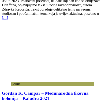
08.03.2023. Poštovani pośetioci, na današnji dan kad se obilježava
Dan žena, objavljujemo tekst “Rodna ravnopravnost”, autora
Zdravka Radošića. Tekst obrađuje delikatnu temu na veoma
studiozan i poučan način, temu koja je uvijek aktuelna, posebno u
[…]
Fokus
Gordan K. Čampar – Međunarodna likovna
kolonija – Kaludra 2021