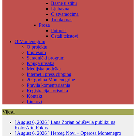
Basne u stihu
Ljubavna
O stvaraocima
Tu oko nas
Proza
Putopisi
Ostali tekstovi
O Montenegrini
O projektu
Impresum
Saradnički program
Knjiga utisaka
Medijska podrška
Internet i press clipping
20. godina Montenegrine
Pravila komentarisanja
Registracija korisnika
Kontakt
Linkovi
Vijesti
[ August 6, 2026 ]
Lana Zorjan oduševila publiku na
KotorArtu
Fokus
[ August 6, 2026 ]
Herceg Novi – Operosa Montenegro