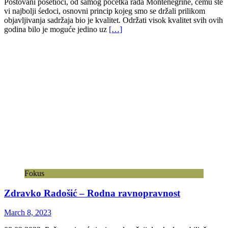
Poštovani pośetioci, od samog početka rada Montenegrine, čemu ste
vi najbolji śedoci, osnovni princip kojeg smo se držali prilikom
objavljivanja sadržaja bio je kvalitet. Održati visok kvalitet svih ovih
godina bilo je moguće jedino uz
[…]
Fokus
Zdravko Radošić – Rodna ravnopravnost
March 8, 2023