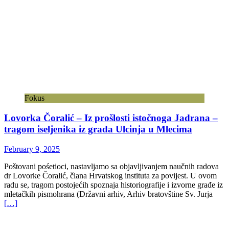
Fokus
Lovorka Čoralić – Iz prošlosti istočnoga Jadrana –
tragom iseljenika iz grada Ulcinja u Mlecima
February 9, 2025
Poštovani pośetioci, nastavljamo sa objavljivanjem naučnih radova
dr Lovorke Čoralić, člana Hrvatskog instituta za povijest. U ovom
radu se, tragom postojećih spoznaja historiografije i izvorne građe iz
mletačkih pismohrana (Državni arhiv, Arhiv bratovštine Sv. Jurja
[…]