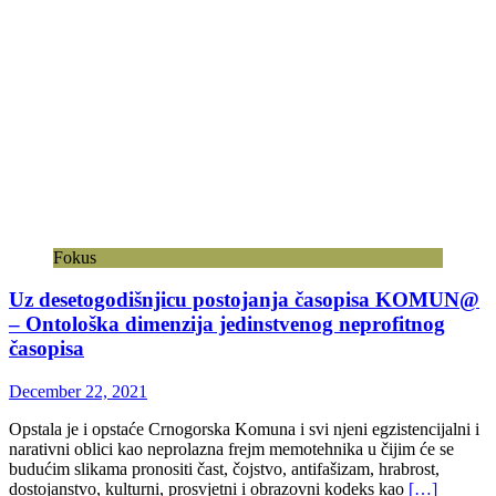
Fokus
Uz desetogodišnjicu postojanja časopisa KOMUN@
– Ontološka dimenzija jedinstvenog neprofitnog
časopisa
December 22, 2021
Opstala je i opstaće Crnogorska Komuna i svi njeni egzistencijalni i
narativni oblici kao neprolazna frejm memotehnika u čijim će se
budućim slikama pronositi čast, čojstvo, antifašizam, hrabrost,
dostojanstvo, kulturni, prosvjetni i obrazovni kodeks kao
[…]