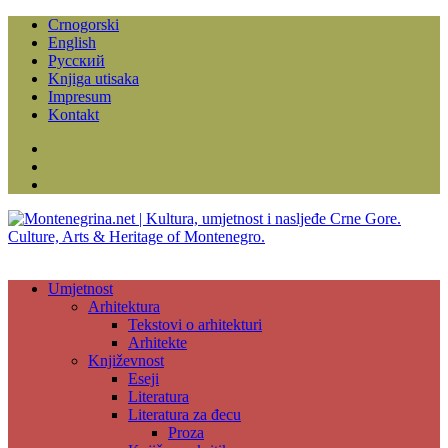
Crnogorski
English
Русский
Knjiga utisaka
Impresum
Kontakt
Facebook
Instagram
YouTube
Umjetnost
Arhitektura
Tekstovi o arhitekturi
Arhitekte
Književnost
Eseji
Literatura
Literatura za đecu
Proza