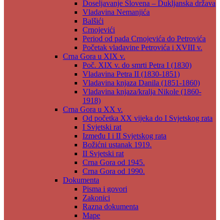
Doseljavanje Slovena – Dukljanska država
Vladavina Nemanjića
Balšići
Crnojevići
Period od pada Crnojevića do Petrovića
Početak vladavine Petrovića i XVIII v.
Crna Gora u XIX v.
Poč. XIX v. do smrti Petra I (1830)
Vladavina Petra II (1830-1851)
Vladavina knjaza Danila (1851-1860)
Vladavina knjaza/kralja Nikole (1860-
1918)
Crna Gora u XX v.
Od početka XX vijeka do I Svjetskog rata
I Svjetski rat
Između I i II Svjetskog rata
Božićni ustanak 1919.
II Svjetski rat
Crna Gora od 1945.
Crna Gora od 1990.
Dokumenta
Pisma i govori
Zakonici
Razna dokumenta
Mape