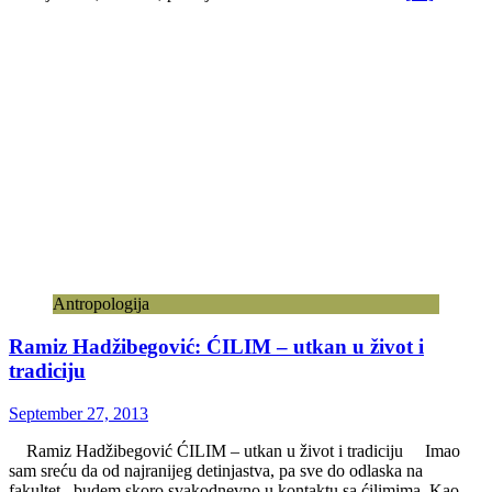
Antropologija
Ramiz Hadžibegović: ĆILIM – utkan u život i
tradiciju
September 27, 2013
Ramiz Hadžibegović ĆILIM – utkan u život i tradiciju Imao
sam sreću da od najranijeg detinjastva, pa sve do odlaska na
fakultet, budem skoro svakodnevno u kontaktu sa ćilimima. Kao