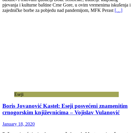
pjevanja i kulturne baštine Crne Gore, u ovim vremenima iskušenja i
zajedničke borbe za pobjedu nad pandemijom, MFK Perast
[…]
Eseji
Boris Jovanović Kastel: Eseji posvećeni znamenitim
crnogorskim književnicima – Vojislav Vulanović
January 18, 2020