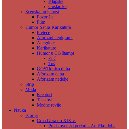
Klapske
Guslarske
Scenska umjetnost
Pozorište
Film
Humor-Satira-Karikatura
Preteče
Aforizmi i epigrami
Anegdote
Karikature
Humor u CG štampi
Žuč
Tuš
GOSTionica duha
Aforizam dana
Aforizam neđelje
Strip
Moda
Kreatori
Tekstovi
Modne revije
Nauka
Istorija
Crna Gora do XIX v.
Predslovenski period – Antičko doba