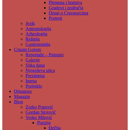
Plemena i bratstva
Gradovi i područja
Drugi o Crnogorcima
Portreti
Jezik
Antropologija
Arheologija
Religija
Gastronomija
Crnom Gorom
Reportaže – Putopisi
Galerije
Slika dana
Njegoševa ulica
Prezimena
Imena
Porijeklo
Dijaspora
Magazin
Blog
Zorko Popović
Gordan Stojović
Vesko Milović
Poezija
Đečija