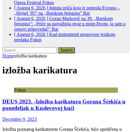
Opera Festival
Fokus
[ August 6, 2026 ]
Istinita priča koja je potresla Evropu –
„Hejsel ’85“ na „Barskom ljetopisu“
Bar
[ August 6, 2026 ]
Goran Marković na 39. „Barskom
ljetopisu“: „Priče su najvažnija stvar u mom životu, ja sam u
osnovi pripovedač“
Bar
[ August 6, 2026 ]
Kad instrumenti progovore jezikom
predaka
Fokus
Search
for:
Home
izložba karikatura
izložba karikatura
Fokus
DEUS 2023. -Izložba karikatura Gorana Šćekića u
poneđeljak u Kuslevovoj kući
December 9, 2023
Izložba poznatog karikaturiste Gorana Šćekića, biće upriličena u