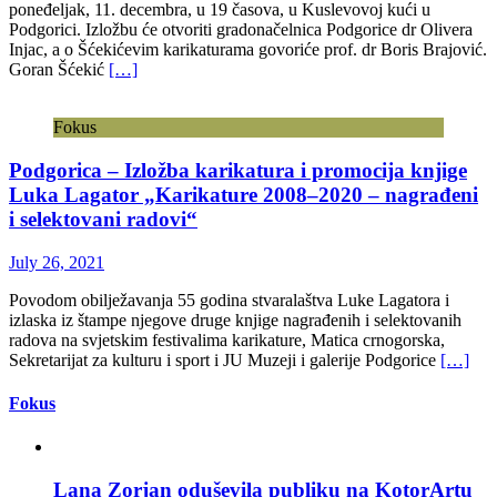
poneđeljak, 11. decembra, u 19 časova, u Kuslevovoj kući u
Podgorici. Izložbu će otvoriti gradonačelnica Podgorice dr Olivera
Injac, a o Šćekićevim karikaturama govoriće prof. dr Boris Brajović.
Goran Šćekić
[…]
Fokus
Podgorica – Izložba karikatura i promocija knjige
Luka Lagator „Karikature 2008–2020 – nagrađeni
i selektovani radovi“
July 26, 2021
Povodom obilježavanja 55 godina stvaralaštva Luke Lagatora i
izlaska iz štampe njegove druge knjige nagrađenih i selektovanih
radova na svjetskim festivalima karikature, Matica crnogorska,
Sekretarijat za kulturu i sport i JU Muzeji i galerije Podgorice
[…]
Fokus
Lana Zorjan oduševila publiku na KotorArtu