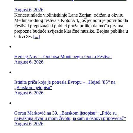
August 6, 2026
Koncert mlade violinistkinje Lane Zorjan, održan u okviru
Međunarodnog festivala KotorArt, još jednom je potvrdio da
Festival prepoznaje i publici pruža priliku da među prvima
prepozna buduće zvijezde klasične muzike. Brojna publika u
Crkvi Sv.
[...]
Herceg Novi – Operosa Montenegro Opera Festival
August 6, 2026
Istinita priča koja je potresla Evropu – „Hejsel ’85“ na
„Barskom ljetopisu“
August 6, 2026
Goran Marković na 39. „Barskom ljetopisu“: „Priče su
najvažnija stvar u mom životu, ja sam u osnovi pripovedač“
August 6, 2026