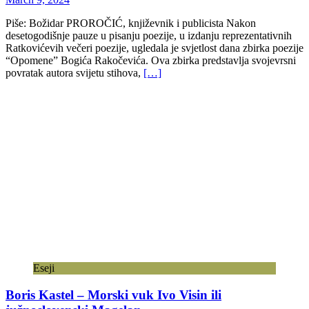
Piše: Božidar PROROČIĆ, književnik i publicista Nakon
desetogodišnje pauze u pisanju poezije, u izdanju reprezentativnih
Ratkovićevih večeri poezije, ugledala je svjetlost dana zbirka poezije
“Opomene” Bogića Rakočevića. Ova zbirka predstavlja svojevrsni
povratak autora svijetu stihova,
[…]
Eseji
Boris Kastel – Morski vuk Ivo Visin ili