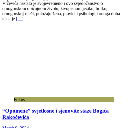
Vrčevića nastalo je svojevremeno i ovo svjedočanstvo o
crnogorskom običajnom životu, živopisnom jeziku, britkoj
crnogorskoj riječi, položaju žena, pravici i psihologiji onoga doba –
tekst je
[…]
Fokus
“Opomene” svjetlosne i sjenovite staze Bogića
Rakočevića
March 9, 2024