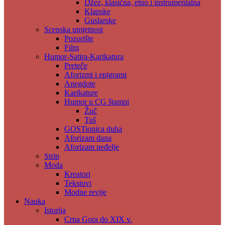
Džez, klasična, etno i instrumentalna
Klapske
Guslarske
Scenska umjetnost
Pozorište
Film
Humor-Satira-Karikatura
Preteče
Aforizmi i epigrami
Anegdote
Karikature
Humor u CG štampi
Žuč
Tuš
GOSTionica duha
Aforizam dana
Aforizam neđelje
Strip
Moda
Kreatori
Tekstovi
Modne revije
Nauka
Istorija
Crna Gora do XIX v.