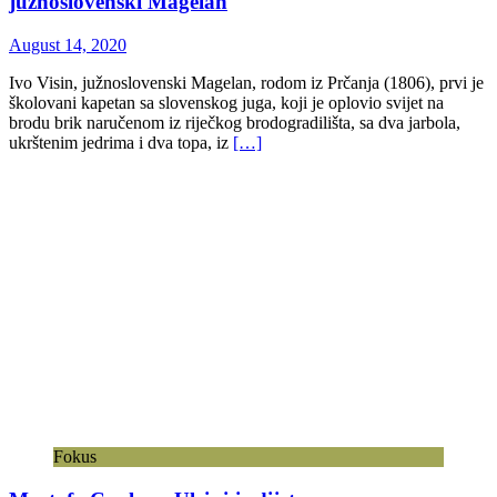
južnoslovenski Magelan
August 14, 2020
Ivo Visin, južnoslovenski Magelan, rodom iz Prčanja (1806), prvi je
školovani kapetan sa slovenskog juga, koji je oplovio svijet na
brodu brik naručenom iz riječkog brodogradilišta, sa dva jarbola,
ukrštenim jedrima i dva topa, iz
[…]
Fokus