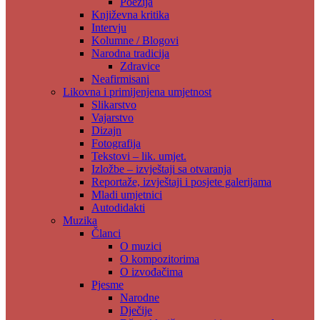
Poezija
Književna kritika
Intervju
Kolumne / Blogovi
Narodna tradicija
Zdravice
Neafirmisani
Likovna i primijenjena umjetnost
Slikarstvo
Vajarstvo
Dizajn
Fotografija
Tekstovi – lik. umjet.
Izložbe – izvještaji sa otvaranja
Reportaže, izvještaji i posjete galerijama
Mladi umjetnici
Autodidakti
Muzika
Članci
O muzici
O kompozitorima
O izvođačima
Pjesme
Narodne
Dječije