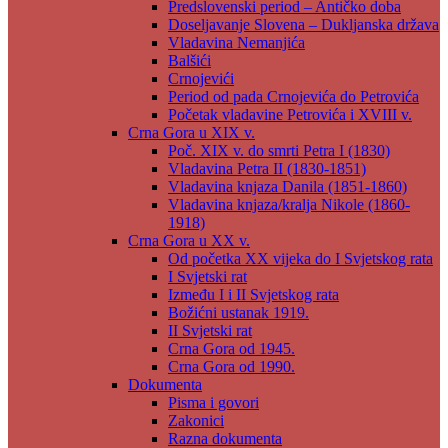
Predslovenski period – Antičko doba
Doseljavanje Slovena – Dukljanska država
Vladavina Nemanjića
Balšići
Crnojevići
Period od pada Crnojevića do Petrovića
Početak vladavine Petrovića i XVIII v.
Crna Gora u XIX v.
Poč. XIX v. do smrti Petra I (1830)
Vladavina Petra II (1830-1851)
Vladavina knjaza Danila (1851-1860)
Vladavina knjaza/kralja Nikole (1860-
1918)
Crna Gora u XX v.
Od početka XX vijeka do I Svjetskog rata
I Svjetski rat
Između I i II Svjetskog rata
Božićni ustanak 1919.
II Svjetski rat
Crna Gora od 1945.
Crna Gora od 1990.
Dokumenta
Pisma i govori
Zakonici
Razna dokumenta