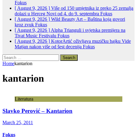
Fokus
[ August 9, 2026 ]
Više od 150 umjetnika iz preko 25 zemalja
dolazi u Herceg Novi od 4. do 9. septembra
Fokus
[ August 9, 2026 ]
Wild Beauty Art – Baština koja govori
kroz zvuk
Fokus
[ August 9, 2026 ]
Alpha Trianguli i svjetska premijera na
Tivat Music Festivalu
Fokus
[ August 9, 2026 ]
KotorArtić oživljava muzičku bajku Vide
Matjan nakon više od šest decenija
Fokus
Search
for:
Home
kantarion
kantarion
Literatura
Slavko Perović – Kantarion
March 25, 2011
Fokus