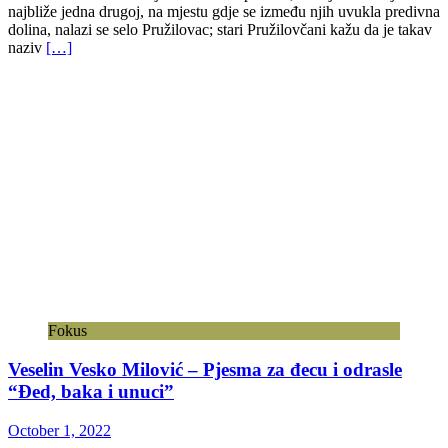
najbliže jedna drugoj, na mjestu gdje se između njih uvukla predivna
dolina, nalazi se selo Pružilovac; stari Pružilovčani kažu da je takav
naziv
[…]
Fokus
Veselin Vesko Milović – Pjesma za đecu i odrasle
“Đed, baka i unuci”
October 1, 2022