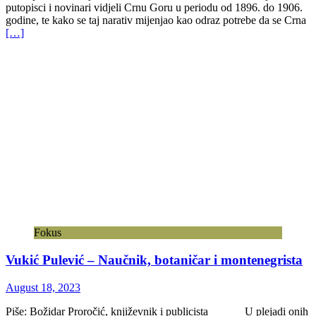
putopisci i novinari vidjeli Crnu Goru u periodu od 1896. do 1906.
godine, te kako se taj narativ mijenjao kao odraz potrebe da se Crna
[…]
Fokus
Vukić Pulević – Naučnik, botaničar i montenegrista
August 18, 2023
Piše: Božidar Proročić, književnik i publicista U plejadi onih