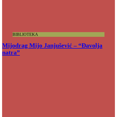
BIBLIOTEKA
Mijodrag Mijo Janjušević – “Đavolja
natra”