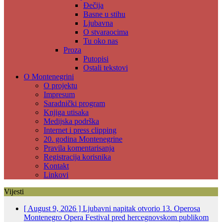
Đečija
Basne u stihu
Ljubavna
O stvaraocima
Tu oko nas
Proza
Putopisi
Ostali tekstovi
O Montenegrini
O projektu
Impresum
Saradnički program
Knjiga utisaka
Medijska podrška
Internet i press clipping
20. godina Montenegrine
Pravila komentarisanja
Registracija korisnika
Kontakt
Linkovi
Vijesti
[ August 9, 2026 ]
Ljubavni napitak otvorio 13. Operosa
Montenegro Opera Festival pred hercegnovskom publikom