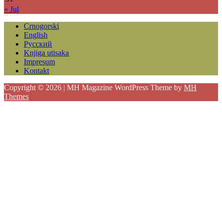
« Jul
Crnogorski
English
Русский
Knjiga utisaka
Impresum
Kontakt
Copyright © 2026 | MH Magazine WordPress Theme by
MH
Themes