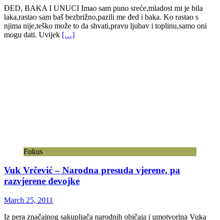
ĐED, BAKA I UNUCI Imao sam puno sreće,mladost mi je bila
laka,rastao sam baš bezbrižno,pazili me đed i baka. Ko rastao s
njima nije,teško može to da shvati,pravu ljubav i toplinu,samo oni
mogu dati. Uvijek
[…]
Fokus
Vuk Vrčević – Narodna presuda vjerene, pa
razvjerene đevojke
March 25, 2011
Iz pera značajnog sakupljača narodnih običaja i umotvorina Vuka