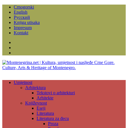
Crnogorski
English
Русский
Knjiga utisaka
Impresum
Kontakt
Facebook
Instagram
YouTube
Umjetnost
Arhitektura
Tekstovi o arhitekturi
Arhitekte
Književnost
Eseji
Literatura
Literatura za đecu
Proza