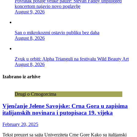
Povratak poslije velike pauze: Stevan Faddy unplugged
koncertom najavio novo poglavlje
August 9, 2026
San o mikrokozmi ostavio publiku bez daha
August 8, 2026
Zvuk u orbiti: Alpha Trianguli na festivalu Wild Beauty Art
August 8, 2026
Izabrano iz arhive
Drugi o Crnogorcima
Vjenčanje Jelene Savojske: Crna Gora u zapisima
italijanskih novinara i putopisaca 19. vijeka
February 20, 2025
Tekst preuzet sa sajta Univerziteta Crne Gore Kako su italijanski