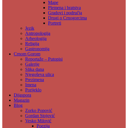
Mape
Plemena i bratstva
Gradovi i područja
Drugi o Crnogorcima
Portreti
Jezik
Antropologija
Arheologija
Religija
Gastronomija
Crnom Gorom
Reportaže – Putopisi
Galerije
Slika dana
Njegoševa ulica
Prezimena
Imena
Porijeklo
Dijaspora
Magazin
Blog
Zorko Popović
Gordan Stojović
Vesko Milović
Poezija