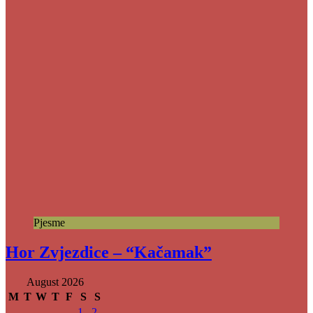
Pjesme
Hor Zvjezdice – “Kačamak”
August 2026
M
T
W
T
F
S
S
1
2