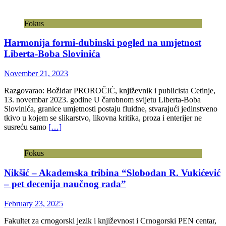
Fokus
Harmonija formi-dubinski pogled na umjetnost
Liberta-Boba Slovinića
November 21, 2023
Razgovarao: Božidar PROROČIĆ, književnik i publicista Cetinje,
13. novembar 2023. godine U čarobnom svijetu Liberta-Boba
Slovinića, granice umjetnosti postaju fluidne, stvarajući jedinstveno
tkivo u kojem se slikarstvo, likovna kritika, proza i enterijer ne
susreću samo
[…]
Fokus
Nikšić – Akademska tribina “Slobodan R. Vukićević
– pet decenija naučnog rada”
February 23, 2025
Fakultet za crnogorski jezik i književnost i Crnogorski PEN centar,