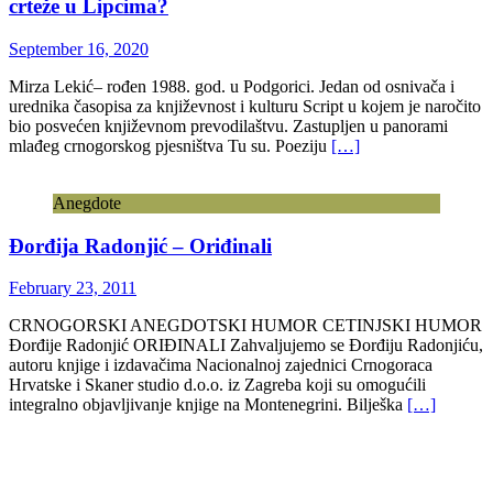
crteže u Lipcima?
September 16, 2020
Mirza Lekić– rođen 1988. god. u Podgorici. Jedan od osnivača i
urednika časopisa za književnost i kulturu Script u kojem je naročito
bio posvećen književnom prevodilaštvu. Zastupljen u panorami
mlađeg crnogorskog pjesništva Tu su. Poeziju
[…]
Anegdote
Đorđija Radonjić – Oriđinali
February 23, 2011
CRNOGORSKI ANEGDOTSKI HUMOR CETINJSKI HUMOR
Đorđije Radonjić ORIĐINALI Zahvaljujemo se Đorđiju Radonjiću,
autoru knjige i izdavačima Nacionalnoj zajednici Crnogoraca
Hrvatske i Skaner studio d.o.o. iz Zagreba koji su omogućili
integralno objavljivanje knjige na Montenegrini. Bilješka
[…]