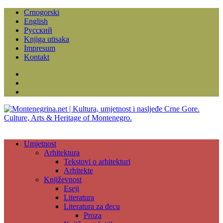
Crnogorski
English
Русский
Knjiga utisaka
Impresum
Kontakt
Facebook
Instagram
YouTube
Umjetnost
Arhitektura
Tekstovi o arhitekturi
Arhitekte
Književnost
Eseji
Literatura
Literatura za đecu
Proza