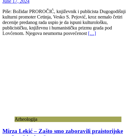
June 17, 2024
Piše: Božidar PROROČIĆ, književnik i publicista Dugogodišnji
kulturni promoter Cetinja, Vesko S. Pejović, kroz nemalo četiri
decenije predanog rada uspio je da ispuni kulturološku,
publicističku, književnu i humanističku prizmu grada pod
Lovćenom. Njegova neumorna posvećenost
[…]
Arheologija
Mirza Lekić – Zašto smo zaboravili praistorijske