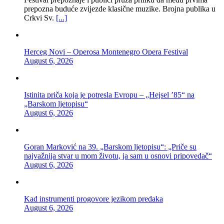
prepozna buduće zvijezde klasične muzike. Brojna publika u
Crkvi Sv.
[...]
Herceg Novi – Operosa Montenegro Opera Festival
August 6, 2026
Istinita priča koja je potresla Evropu – „Hejsel ’85“ na
„Barskom ljetopisu“
August 6, 2026
Goran Marković na 39. „Barskom ljetopisu“: „Priče su
najvažnija stvar u mom životu, ja sam u osnovi pripovedač“
August 6, 2026
Kad instrumenti progovore jezikom predaka
August 6, 2026