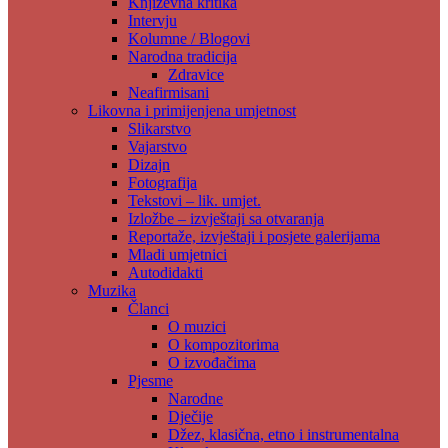
Književna kritika
Intervju
Kolumne / Blogovi
Narodna tradicija
Zdravice
Neafirmisani
Likovna i primijenjena umjetnost
Slikarstvo
Vajarstvo
Dizajn
Fotografija
Tekstovi – lik. umjet.
Izložbe – izvještaji sa otvaranja
Reportaže, izvještaji i posjete galerijama
Mladi umjetnici
Autodidakti
Muzika
Članci
O muzici
O kompozitorima
O izvođačima
Pjesme
Narodne
Dječije
Džez, klasična, etno i instrumentalna