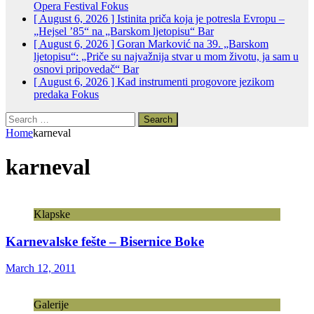
Opera Festival
Fokus
[ August 6, 2026 ]
Istinita priča koja je potresla Evropu –
„Hejsel ’85“ na „Barskom ljetopisu“
Bar
[ August 6, 2026 ]
Goran Marković na 39. „Barskom
ljetopisu“: „Priče su najvažnija stvar u mom životu, ja sam u
osnovi pripovedač“
Bar
[ August 6, 2026 ]
Kad instrumenti progovore jezikom
predaka
Fokus
Search
for:
Home
karneval
karneval
Klapske
Karnevalske fešte – Bisernice Boke
March 12, 2011
Galerije