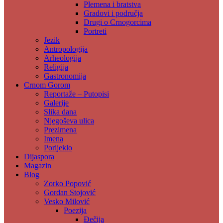
Plemena i bratstva
Gradovi i područja
Drugi o Crnogorcima
Portreti
Jezik
Antropologija
Arheologija
Religija
Gastronomija
Crnom Gorom
Reportaže – Putopisi
Galerije
Slika dana
Njegoševa ulica
Prezimena
Imena
Porijeklo
Dijaspora
Magazin
Blog
Zorko Popović
Gordan Stojović
Vesko Milović
Poezija
Đečija