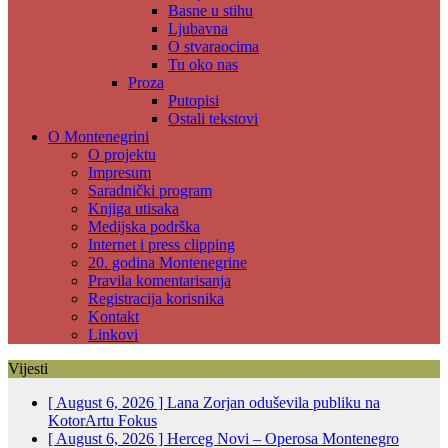
Basne u stihu
Ljubavna
O stvaraocima
Tu oko nas
Proza
Putopisi
Ostali tekstovi
O Montenegrini
O projektu
Impresum
Saradnički program
Knjiga utisaka
Medijska podrška
Internet i press clipping
20. godina Montenegrine
Pravila komentarisanja
Registracija korisnika
Kontakt
Linkovi
Vijesti
[ August 6, 2026 ]
Lana Zorjan oduševila publiku na
KotorArtu
Fokus
[ August 6, 2026 ]
Herceg Novi – Operosa Montenegro