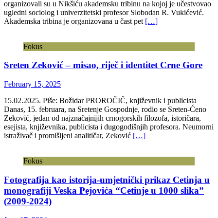
organizovali su u Nikšiću akademsku tribinu na kojoj je učestvovao
ugledni sociolog i univerzitetski profesor Slobodan R. Vukićević.
Akademska tribina je organizovana u čast pet
[…]
Fokus
Sreten Zeković – misao, riječ i identitet Crne Gore
February 15, 2025
15.02.2025. Piše: Božidar PROROČIČ, književnik i publicista
Danas, 15. februara, na Sretenje Gospodnje, rodio se Sreten-Ćeno
Zeković, jedan od najznačajnijih crnogorskih filozofa, istoričara,
esejista, književnika, publicista i dugogodišnjih profesora. Neumorni
istraživač i promišljeni analitičar, Zeković
[…]
Fokus
Fotografija kao istorija-umjetnički prikaz Cetinja u
monografiji Veska Pejovića “Cetinje u 1000 slika”
(2009-2024)