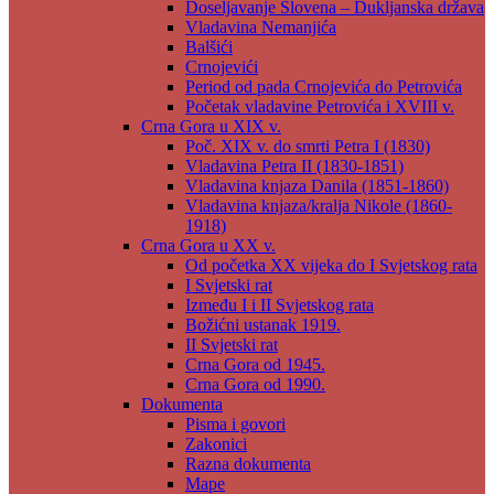
Doseljavanje Slovena – Dukljanska država
Vladavina Nemanjića
Balšići
Crnojevići
Period od pada Crnojevića do Petrovića
Početak vladavine Petrovića i XVIII v.
Crna Gora u XIX v.
Poč. XIX v. do smrti Petra I (1830)
Vladavina Petra II (1830-1851)
Vladavina knjaza Danila (1851-1860)
Vladavina knjaza/kralja Nikole (1860-
1918)
Crna Gora u XX v.
Od početka XX vijeka do I Svjetskog rata
I Svjetski rat
Između I i II Svjetskog rata
Božićni ustanak 1919.
II Svjetski rat
Crna Gora od 1945.
Crna Gora od 1990.
Dokumenta
Pisma i govori
Zakonici
Razna dokumenta
Mape