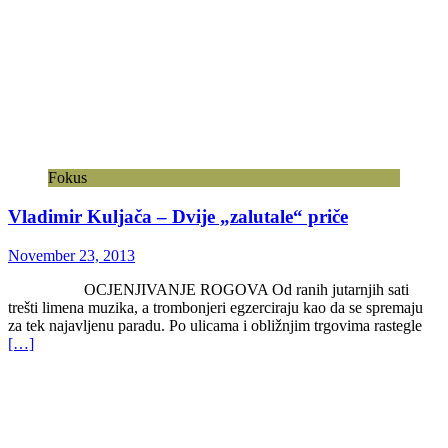
Fokus
Vladimir Kuljača – Dvije „zalutale“ priče
November 23, 2013
OCJENJIVANJE ROGOVA Od ranih jutarnjih sati
trešti limena muzika, a trombonjeri egzerciraju kao da se spremaju
za tek najavljenu paradu. Po ulicama i obližnjim trgovima rastegle
[…]