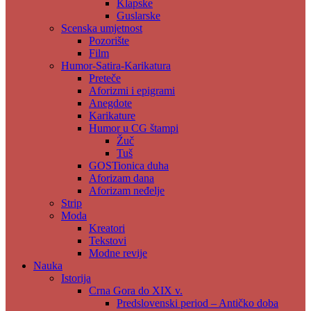
Klapske
Guslarske
Scenska umjetnost
Pozorište
Film
Humor-Satira-Karikatura
Preteče
Aforizmi i epigrami
Anegdote
Karikature
Humor u CG štampi
Žuč
Tuš
GOSTionica duha
Aforizam dana
Aforizam neđelje
Strip
Moda
Kreatori
Tekstovi
Modne revije
Nauka
Istorija
Crna Gora do XIX v.
Predslovenski period – Antičko doba