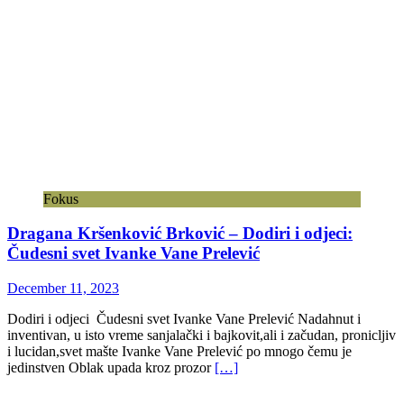
Fokus
Dragana Kršenković Brković – Dodiri i odjeci:
Čudesni svet Ivanke Vane Prelević
December 11, 2023
Dodiri i odjeci Čudesni svet Ivanke Vane Prelević Nadahnut i
inventivan, u isto vreme sanjalački i bajkovit,ali i začudan, pronicljiv
i lucidan,svet mašte Ivanke Vane Prelević po mnogo čemu je
jedinstven Oblak upada kroz prozor
[…]