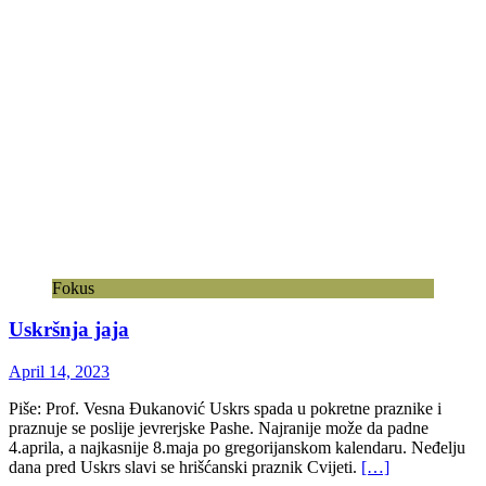
Fokus
Uskršnja jaja
April 14, 2023
Piše: Prof. Vesna Đukanović Uskrs spada u pokretne praznike i
praznuje se poslije jevrerjske Pashe. Najranije može da padne
4.aprila, a najkasnije 8.maja po gregorijanskom kalendaru. Neđelju
dana pred Uskrs slavi se hrišćanski praznik Cvijeti.
[…]