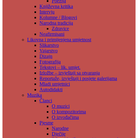
Poezija
Književna kritika
Intervju
Kolumne / Blogovi
Narodna tradicija
Zdravice
Neafirmisani
Likovna i primijenjena umjetnost
Slikarstvo
Vajarstvo
Dizajn
Fotografija
Tekstovi – lik. umjet.
Izložbe – izvještaji sa otvaranja
Reportaže, izvještaji i posjete galerijama
Mladi umjetnici
Autodidakti
Muzika
Članci
O muzici
O kompozitorima
O izvođačima
Pjesme
Narodne
Dječije