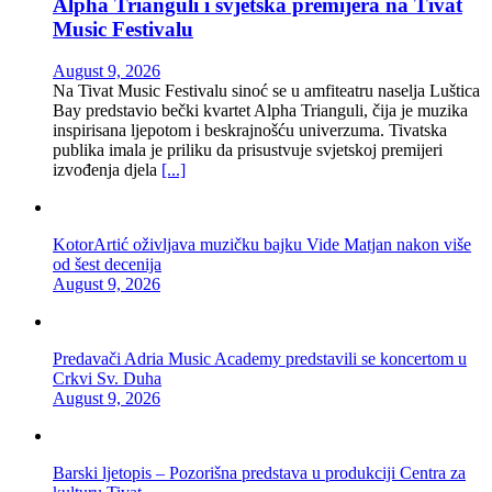
Alpha Trianguli i svjetska premijera na Tivat
Music Festivalu
August 9, 2026
Na Tivat Music Festivalu sinoć se u amfiteatru naselja Luštica
Bay predstavio bečki kvartet Alpha Trianguli, čija je muzika
inspirisana ljepotom i beskrajnošću univerzuma. Tivatska
publika imala je priliku da prisustvuje svjetskoj premijeri
izvođenja djela
[...]
KotorArtić oživljava muzičku bajku Vide Matjan nakon više
od šest decenija
August 9, 2026
Predavači Adria Music Academy predstavili se koncertom u
Crkvi Sv. Duha
August 9, 2026
Barski ljetopis – Pozorišna predstava u produkciji Centra za