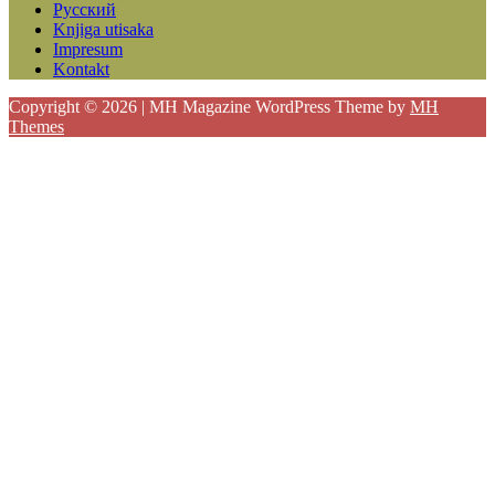
Русский
Knjiga utisaka
Impresum
Kontakt
Copyright © 2026 | MH Magazine WordPress Theme by
MH
Themes