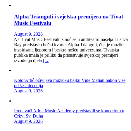
Alpha Trianguli i svjetska premijera na Tivat
Music Festivalu
August 9, 2026
Na Tivat Music Festivalu sinoć se u amfiteatru naselja Luštica
Bay predstavio bečki kvartet Alpha Trianguli, čija je muzika
inspirisana ljepotom i beskrajnošću univerzuma. Tivatska
publika imala je priliku da prisustvuje svjetskoj premijeri
izvođenja djela
[...]
KotorArtić oživljava muzičku bajku Vide Matjan nakon više
od šest decenija
August 9, 2026
Predavači Adria Music Academy predstavili se koncertom u
Crkvi Sv. Duha
August 9, 2026