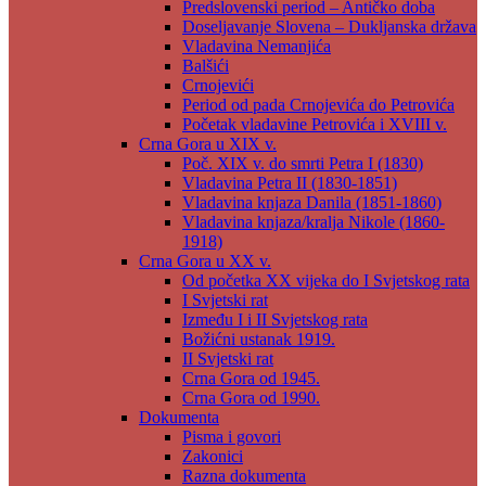
Predslovenski period – Antičko doba
Doseljavanje Slovena – Dukljanska država
Vladavina Nemanjića
Balšići
Crnojevići
Period od pada Crnojevića do Petrovića
Početak vladavine Petrovića i XVIII v.
Crna Gora u XIX v.
Poč. XIX v. do smrti Petra I (1830)
Vladavina Petra II (1830-1851)
Vladavina knjaza Danila (1851-1860)
Vladavina knjaza/kralja Nikole (1860-
1918)
Crna Gora u XX v.
Od početka XX vijeka do I Svjetskog rata
I Svjetski rat
Između I i II Svjetskog rata
Božićni ustanak 1919.
II Svjetski rat
Crna Gora od 1945.
Crna Gora od 1990.
Dokumenta
Pisma i govori
Zakonici
Razna dokumenta