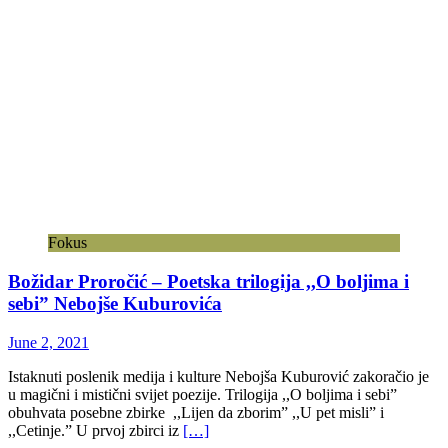
Fokus
Božidar Proročić – Poetska trilogija ,,O boljima i
sebi” Nebojše Kuburovića
June 2, 2021
Istaknuti poslenik medija i kulture Nebojša Kuburović zakoračio je
u magični i mistični svijet poezije. Trilogija ,,O boljima i sebi”
obuhvata posebne zbirke ,,Lijen da zborim” ,,U pet misli” i
,,Cetinje.” U prvoj zbirci iz
[…]