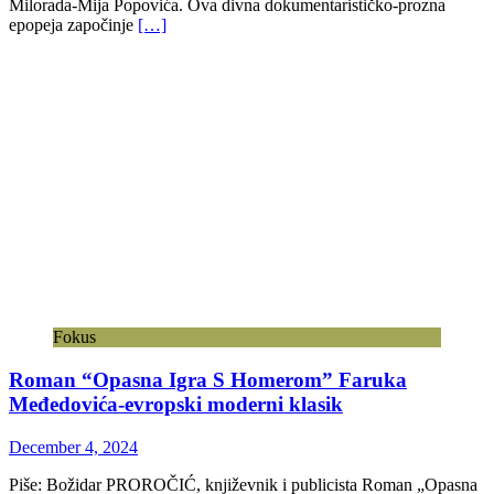
Milorada-Mija Popovića. Ova divna dokumentarističko-prozna
epopeja započinje
[…]
Fokus
Roman “Opasna Igra S Homerom” Faruka
Međedovića-evropski moderni klasik
December 4, 2024
Piše: Božidar PROROČIĆ, književnik i publicista Roman „Opasna