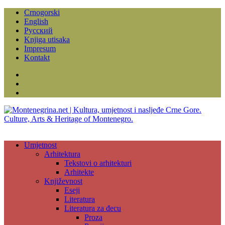
Crnogorski
English
Русский
Knjiga utisaka
Impresum
Kontakt
Facebook
Instagram
YouTube
Umjetnost
Arhitektura
Tekstovi o arhitekturi
Arhitekte
Književnost
Eseji
Literatura
Literatura za đecu
Proza