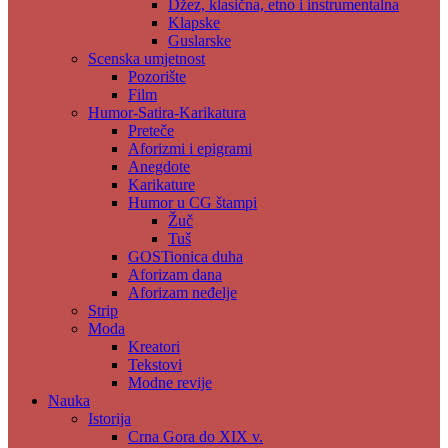
Džez, klasična, etno i instrumentalna
Klapske
Guslarske
Scenska umjetnost
Pozorište
Film
Humor-Satira-Karikatura
Preteče
Aforizmi i epigrami
Anegdote
Karikature
Humor u CG štampi
Žuč
Tuš
GOSTionica duha
Aforizam dana
Aforizam neđelje
Strip
Moda
Kreatori
Tekstovi
Modne revije
Nauka
Istorija
Crna Gora do XIX v.