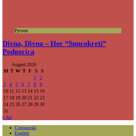
Pjesme
Divna, Divna – Hor “Suncokreti”
Podgorica
August 2026
M
T
W
T
F
S
S
1
2
3
4
5
6
7
8
9
10
11
12
13
14
15
16
17
18
19
20
21
22
23
24
25
26
27
28
29
30
31
« Jul
Crnogorski
English