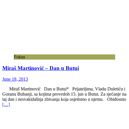
Fokus
Miraš Martinović – Dan u Butui
June 18, 2013
Miraš Martinović Dan u Butui* Prijateljima, Vladu Duletiću i
Goranu Bubanji, sa kojima provedoh 15. jun u Butui. Za sjećanje na
taj dan i nesvakidašnja zbivanja koja osjetismo u njemu. Obiđosmo
[…]