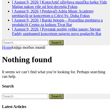
[ August 9, 2026 ]
KotorArtić oživljava muzičku bajku Vide
Matjan nakon više od šest decenija
Fokus
[ August 9, 2026 ]
Predavači Adria Music Academy
predstavili se koncertom u Crkvi Sv. Duha
Fokus
[ August 9, 2026 ]
Barski ljetopis – Pozorišna predstava u
produkciji Centra za kulturu Tivat
Bar
[ August 9, 2026 ]
Povratak poslije velike pauze: Stevan
Faddy unplugged koncertom najavio novo poglavlje
Bar
Search
for:
Home
knjiga morbus mundi
Nothing found
It seems we can’t find what you’re looking for. Perhaps searching
can help.
Search
Search
for:
Latest Articles