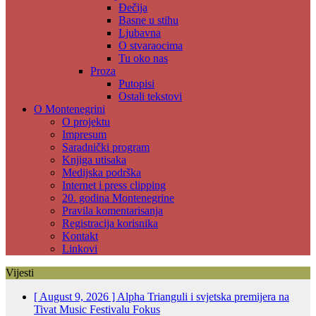
Đečija
Basne u stihu
Ljubavna
O stvaraocima
Tu oko nas
Proza
Putopisi
Ostali tekstovi
O Montenegrini
O projektu
Impresum
Saradnički program
Knjiga utisaka
Medijska podrška
Internet i press clipping
20. godina Montenegrine
Pravila komentarisanja
Registracija korisnika
Kontakt
Linkovi
Vijesti
[ August 9, 2026 ]
Alpha Trianguli i svjetska premijera na
Tivat Music Festivalu
Fokus