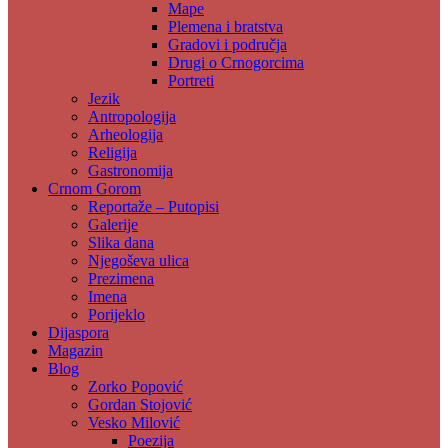
Mape
Plemena i bratstva
Gradovi i područja
Drugi o Crnogorcima
Portreti
Jezik
Antropologija
Arheologija
Religija
Gastronomija
Crnom Gorom
Reportaže – Putopisi
Galerije
Slika dana
Njegoševa ulica
Prezimena
Imena
Porijeklo
Dijaspora
Magazin
Blog
Zorko Popović
Gordan Stojović
Vesko Milović
Poezija