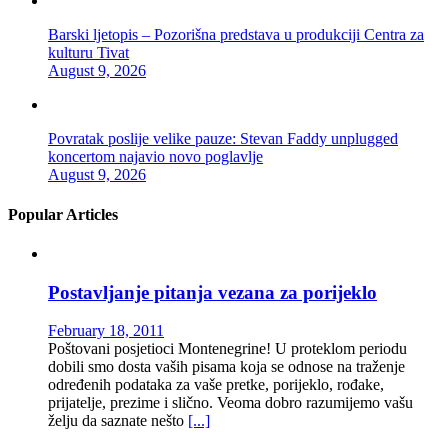
Barski ljetopis – Pozorišna predstava u produkciji Centra za
kulturu Tivat
August 9, 2026
Povratak poslije velike pauze: Stevan Faddy unplugged
koncertom najavio novo poglavlje
August 9, 2026
Popular Articles
Postavljanje pitanja vezana za porijeklo
February 18, 2011
Poštovani posjetioci Montenegrine! U proteklom periodu
dobili smo dosta vaših pisama koja se odnose na traženje
određenih podataka za vaše pretke, porijeklo, rođake,
prijatelje, prezime i slično. Veoma dobro razumijemo vašu
želju da saznate nešto
[...]