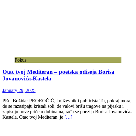
Fokus
Otac tvoj Mediteran – poetska odiseja Borisa
Jovanovića-Kastela
January 29, 2025
Piše: Božidar PROROČIĆ, književnik i publicista Tu, pokraj mora,
đe se razasipaju kristali soli, đe valovi brišu tragove na pijesku i
zapisuju nove priče u dubinama, rađa se poezija Borisa Jovanovića-
Kastela. Otac tvoj Mediteran je
[…]