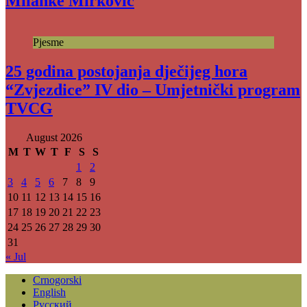
Milanke Mirković
Pjesme
25 godina postojanja dječijeg hora
“Zvjezdice” IV dio – Umjetnički program
TVCG
August 2026
M
T
W
T
F
S
S
1
2
3
4
5
6
7
8
9
10
11
12
13
14
15
16
17
18
19
20
21
22
23
24
25
26
27
28
29
30
31
« Jul
Crnogorski
English
Русский