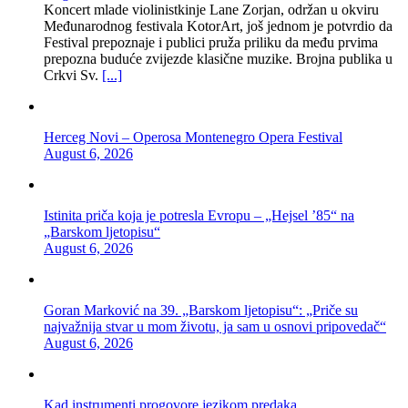
Koncert mlade violinistkinje Lane Zorjan, održan u okviru
Međunarodnog festivala KotorArt, još jednom je potvrdio da
Festival prepoznaje i publici pruža priliku da među prvima
prepozna buduće zvijezde klasične muzike. Brojna publika u
Crkvi Sv.
[...]
Herceg Novi – Operosa Montenegro Opera Festival
August 6, 2026
Istinita priča koja je potresla Evropu – „Hejsel ’85“ na
„Barskom ljetopisu“
August 6, 2026
Goran Marković na 39. „Barskom ljetopisu“: „Priče su
najvažnija stvar u mom životu, ja sam u osnovi pripovedač“
August 6, 2026
Kad instrumenti progovore jezikom predaka