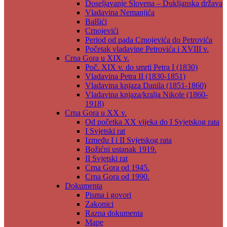
Doseljavanje Slovena – Dukljanska država
Vladavina Nemanjića
Balšići
Crnojevići
Period od pada Crnojevića do Petrovića
Početak vladavine Petrovića i XVIII v.
Crna Gora u XIX v.
Poč. XIX v. do smrti Petra I (1830)
Vladavina Petra II (1830-1851)
Vladavina knjaza Danila (1851-1860)
Vladavina knjaza/kralja Nikole (1860-
1918)
Crna Gora u XX v.
Od početka XX vijeka do I Svjetskog rata
I Svjetski rat
Između I i II Svjetskog rata
Božićni ustanak 1919.
II Svjetski rat
Crna Gora od 1945.
Crna Gora od 1990.
Dokumenta
Pisma i govori
Zakonici
Razna dokumenta
Mape