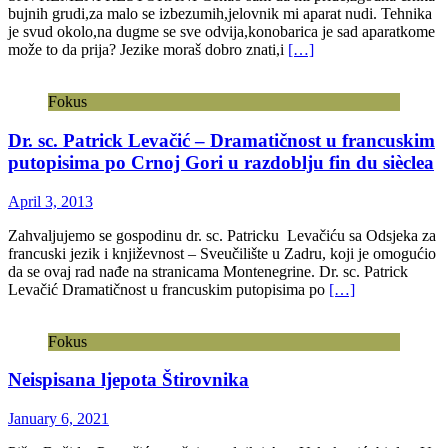
bujnih grudi,za malo se izbezumih,jelovnik mi aparat nudi. Tehnika
je svud okolo,na dugme se sve odvija,konobarica je sad aparatkome
može to da prija? Jezike moraš dobro znati,i
[…]
Fokus
Dr. sc. Patrick Levačić – Dramatičnost u francuskim
putopisima po Crnoj Gori u razdoblju fin du sièclea
April 3, 2013
Zahvaljujemo se gospodinu dr. sc. Patricku Levačiću sa Odsjeka za
francuski jezik i književnost – Sveučilište u Zadru, koji je omogućio
da se ovaj rad nađe na stranicama Montenegrine. Dr. sc. Patrick
Levačić Dramatičnost u francuskim putopisima po
[…]
Fokus
Neispisana ljepota Štirovnika
January 6, 2021