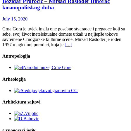
Božidar Proročić – Mirsad Rastoder Bihorac
kosmopolitskog duha
July 15, 2020
Crna Gora je uvjek imala one posebne stvaraoce i pregaoce koji su
sebe, svoj život inetelektualne domete utkali u najljepše tokove
savremene Crnogorske kulturne scene. Mirsad Rastoder je rođen
1957 u uglednoj porodici, koja je
[…]
Antropologija
Arheologija
Arhitektura sajtovi
Crnogorski jezik