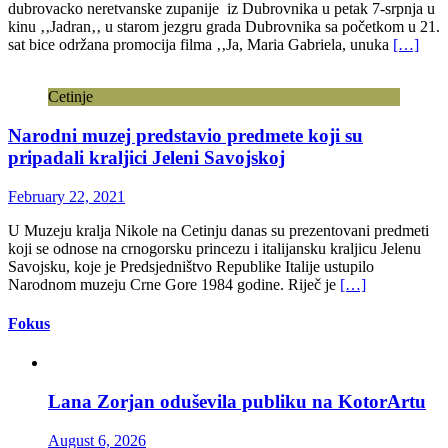
dubrovacko neretvanske zupanije iz Dubrovnika u petak 7-srpnja u
kinu ‚‚Jadran‚‚ u starom jezgru grada Dubrovnika sa početkom u 21.
sat bice održana promocija filma ‚‚Ja, Maria Gabriela, unuka
[…]
Cetinje
Narodni muzej predstavio predmete koji su
pripadali kraljici Jeleni Savojskoj
February 22, 2021
U Muzeju kralja Nikole na Cetinju danas su prezentovani predmeti
koji se odnose na crnogorsku princezu i italijansku kraljicu Jelenu
Savojsku, koje je Predsjedništvo Republike Italije ustupilo
Narodnom muzeju Crne Gore 1984 godine. Riječ je
[…]
Fokus
Lana Zorjan oduševila publiku na KotorArtu
August 6, 2026