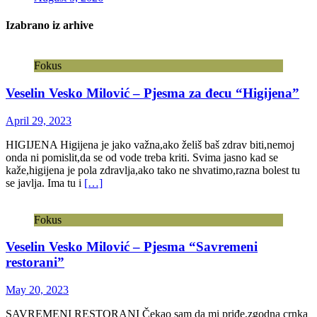
Izabrano iz arhive
Fokus
Veselin Vesko Milović – Pjesma za đecu “Higijena”
April 29, 2023
HIGIJENA Higijena je jako važna,ako želiš baš zdrav biti,nemoj
onda ni pomislit,da se od vode treba kriti. Svima jasno kad se
kaže,higijena je pola zdravlja,ako tako ne shvatimo,razna bolest tu
se javlja. Ima tu i
[…]
Fokus
Veselin Vesko Milović – Pjesma “Savremeni
restorani”
May 20, 2023
SAVREMENI RESTORANI Čekao sam da mi priđe,zgodna crnka