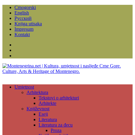
Crnogorski
English
Русский
Knjiga utisaka
Impresum
Kontakt
Facebook
Instagram
YouTube
Umjetnost
Arhitektura
Tekstovi o arhitekturi
Arhitekte
Književnost
Eseji
Literatura
Literatura za đecu
Proza