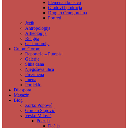
Plemena i bratstva
Gradovi i područja
Drugi o Crnogorcima
Portreti
Jezik
Antropologija
Arheologija
Religija
Gastronomija
Crnom Gorom
Reportaže – Putopisi
Galerije
Slika dana
Njegoševa ulica
Prezimena
Imena
Porijeklo
Dijaspora
Magazin
Blog
Zorko Popović
Gordan Stojović
Vesko Milović
Poezija
Đečija