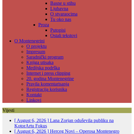
Basne u stihu
Ljubavna
O stvaraocima
Tu oko nas
Proza
Putopisi
Ostali tekstovi
O Montenegrini
O projektu
Impresum
Saradnički program
Knjiga utisaka
Medijska podrška
Internet i press clipping
20. godina Montenegrine
Pravila komentarisanja
Registracija korisnika
Kontakt
Linkovi
Vijesti
[ August 6, 2026 ]
Lana Zorjan oduševila publiku na
KotorArtu
Fokus
[ August 6, 2026 ]
Herceg Novi – Operosa Montenegro