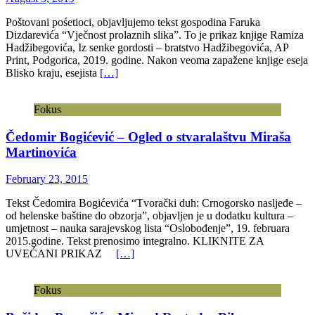
Poštovani pośetioci, objavljujemo tekst gospodina Faruka
Dizdarevića “Vječnost prolaznih slika”. To je prikaz knjige Ramiza
Hadžibegovića, Iz senke gordosti – bratstvo Hadžibegovića, AP
Print, Podgorica, 2019. godine. Nakon veoma zapažene knjige eseja
Blisko kraju, esejista
[…]
Fokus
Čedomir Bogićević – Ogled o stvaralaštvu Miraša
Martinovića
February 23, 2015
Tekst Čedomira Bogićevića “Tvorački duh: Crnogorsko nasljeđe –
od helenske baštine do obzorja”, objavljen je u dodatku kultura –
umjetnost – nauka sarajevskog lista “Oslobođenje”, 19. februara
2015.godine. Tekst prenosimo integralno. KLIKNITE ZA
UVEĆANI PRIKAZ
[…]
Fokus