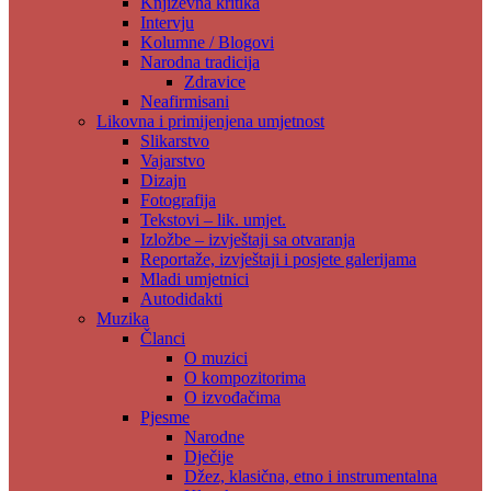
Književna kritika
Intervju
Kolumne / Blogovi
Narodna tradicija
Zdravice
Neafirmisani
Likovna i primijenjena umjetnost
Slikarstvo
Vajarstvo
Dizajn
Fotografija
Tekstovi – lik. umjet.
Izložbe – izvještaji sa otvaranja
Reportaže, izvještaji i posjete galerijama
Mladi umjetnici
Autodidakti
Muzika
Članci
O muzici
O kompozitorima
O izvođačima
Pjesme
Narodne
Dječije
Džez, klasična, etno i instrumentalna