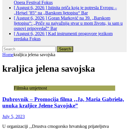
Opera Festival
Fokus
[ August 6, 2026 ]
Istinita priča koja je potresla Evropu –
„Hejsel ’85“ na „Barskom ljetopisu“
Bar
[ August 6, 2026 ]
Goran Marković na 39. „Barskom
ljetopisu“: „Priče su najvažnija stvar u mom životu, ja sam u
osnovi pripovedač“
Bar
[ August 6, 2026 ]
Kad instrumenti progovore jezikom
predaka
Fokus
Search
for:
Home
kraljica jelena savojska
kraljica jelena savojska
Filmska umjetnost
Dubrovnik – Promocija filma ‚‚Ja, Maria Gabriela,
unuka kraljice Jelene Savojske”
July 5, 2023
U organizaciji ‚‚Drustva crnogorsko hrvatskog prijateljstva