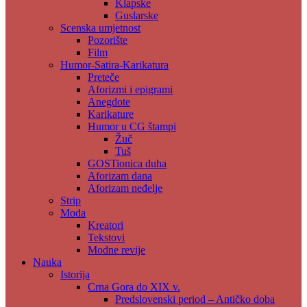
Klapske
Guslarske
Scenska umjetnost
Pozorište
Film
Humor-Satira-Karikatura
Preteče
Aforizmi i epigrami
Anegdote
Karikature
Humor u CG štampi
Žuč
Tuš
GOSTionica duha
Aforizam dana
Aforizam neđelje
Strip
Moda
Kreatori
Tekstovi
Modne revije
Nauka
Istorija
Crna Gora do XIX v.
Predslovenski period – Antičko doba