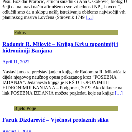
Pišu: Božidar Proročić, stručni saradnik i Ana Uskoković, biolog U
želji da na pravi način afirmišemo sve vrijednosti NP ,,Lovćen”,
odlučili smo da u sklopu naših istraživanja obiđemo najvisočiji vrh
planinskog masiva Lovćena (Štirovnik 1749
[…]
Fokus
Radomir R. Milović – Knjiga Krš u toponimiji i
hidronimiji Banjana
April 11, 2022
Nastavljamo sa predstavljanjem knjiga dr Radomira R. Milovića iz
dijela njegovog naučnog opusa prikazanog kroz “POSEBNA
IZDANJA”. Jedanaesta knjiga je KRŠ U TOPONIMIJI I
HIDRONIMIJI BANJANA – Podgorica, 2019. Ako kliknete na
link POSEBNA IZDANJA možete pogledati koje su knjige
[…]
Bijelo Polje
Faruk Dizdarević – Vječnost prolaznih slika
August 3, 2019